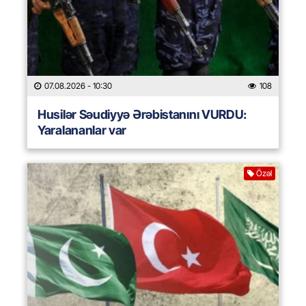
07.08.2026
- 10:30
108
Husilər Səudiyyə Ərəbistanını VURDU:
Yaralananlar var
Özəl