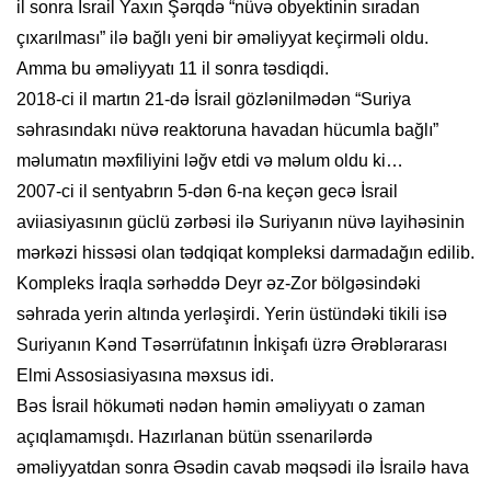
il sonra İsrail Yaxın Şərqdə “nüvə obyektinin sıradan
çıxarılması” ilə bağlı yeni bir əməliyyat keçirməli oldu.
Amma bu əməliyyatı 11 il sonra təsdiqdi.
2018-ci il martın 21-də İsrail gözlənilmədən “Suriya
səhrasındakı nüvə reaktoruna havadan hücumla bağlı”
məlumatın məxfiliyini ləğv etdi və məlum oldu ki…
2007-ci il sentyabrın 5-dən 6-na keçən gecə İsrail
aviiasiyasının güclü zərbəsi ilə Suriyanın nüvə layihəsinin
mərkəzi hissəsi olan tədqiqat kompleksi darmadağın edilib.
Kompleks İraqla sərhəddə Deyr əz-Zor bölgəsindəki
səhrada yerin altında yerləşirdi. Yerin üstündəki tikili isə
Suriyanın Kənd Təsərrüfatının İnkişafı üzrə Ərəblərarası
Elmi Assosiasiyasına məxsus idi.
Bəs İsrail hökuməti nədən həmin əməliyyatı o zaman
açıqlamamışdı. Hazırlanan bütün ssenarilərdə
əməliyyatdan sonra Əsədin cavab məqsədi ilə İsrailə hava