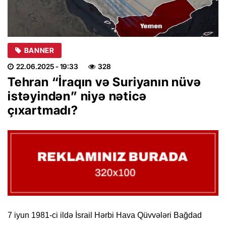
BANNER
22.06.2025
- 19:33
328
Tehran “İraqın və Suriyanın nüvə
istəyindən” niyə nəticə
çıxartmadı?
7 iyun 1981-ci ildə İsrail Hərbi Hava Qüvvələri Bağdad