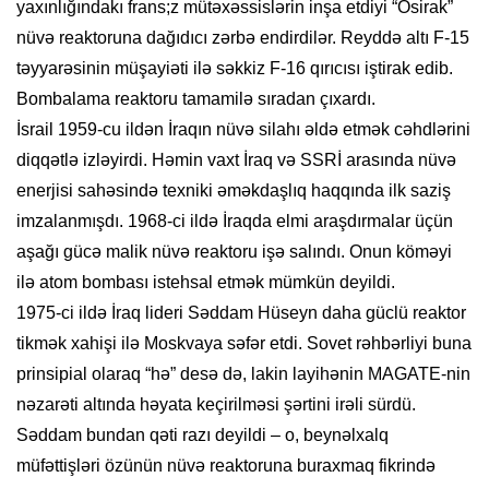
yaxınlığındakı frans;z mütəxəssislərin inşa etdiyi “Osirak”
nüvə reaktoruna dağıdıcı zərbə endirdilər. Reyddə altı F-15
təyyarəsinin müşayiəti ilə səkkiz F-16 qırıcısı iştirak edib.
Bombalama reaktoru tamamilə sıradan çıxardı.
İsrail 1959-cu ildən İraqın nüvə silahı əldə etmək cəhdlərini
diqqətlə izləyirdi. Həmin vaxt İraq və SSRİ arasında nüvə
enerjisi sahəsində texniki əməkdaşlıq haqqında ilk saziş
imzalanmışdı. 1968-ci ildə İraqda elmi araşdırmalar üçün
aşağı gücə malik nüvə reaktoru işə salındı. Onun köməyi
ilə atom bombası istehsal etmək mümkün deyildi.
1975-ci ildə İraq lideri Səddam Hüseyn daha güclü reaktor
tikmək xahişi ilə Moskvaya səfər etdi. Sovet rəhbərliyi buna
prinsipial olaraq “hə” desə də, lakin layihənin MAGATE-nin
nəzarəti altında həyata keçirilməsi şərtini irəli sürdü.
Səddam bundan qəti razı deyildi – o, beynəlxalq
müfəttişləri özünün nüvə reaktoruna buraxmaq fikrində