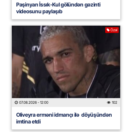
Paşinyan İssık-Kul gölündən gəzinti
videosunu paylaşıb
Özəl
07.08.2026
- 12:00
102
Oliveyra erməni idmançı ilə döyüşündən
imtina etdi