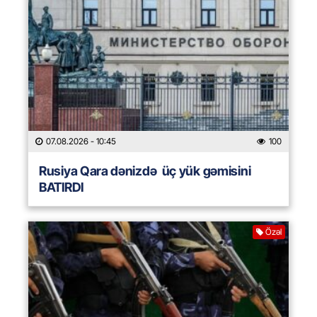
07.08.2026
- 10:45
100
Rusiya Qara dənizdə üç yük gəmisini
BATIRDI
Özəl