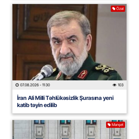
Özəl
07.08.2026
- 11:30
103
İran Ali Milli Təhlükəsizlik Şurasına yeni
katib təyin edilib
Manşet