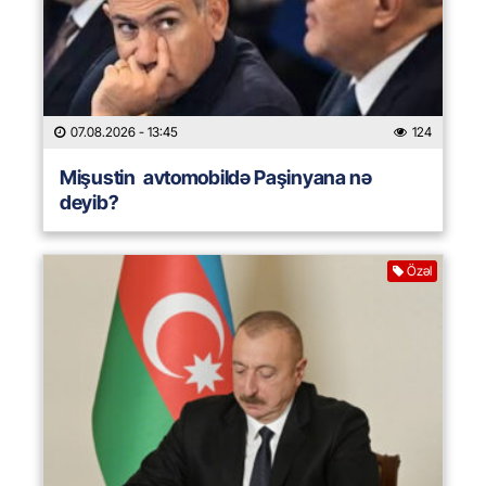
07.08.2026
- 13:45
124
Mişustin avtomobildə Paşinyana nə
deyib?
Özəl