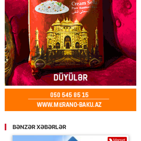
BƏNZƏR XƏBƏRLƏR
Manşet