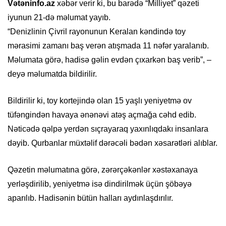
Vətəninfo.az
xəbər verir ki, bu barədə “Milliyet” qəzeti
iyunun 21-də məlumat yayıb.
“Denizlinin Çivril rayonunun Keralan kəndində toy
mərasimi zamanı baş verən atışmada 11 nəfər yaralanıb.
Məlumata görə, hadisə gəlin evdən çıxarkən baş verib”, –
deyə məlumatda bildirilir.
Bildirilir ki, toy kortejində olan 15 yaşlı yeniyetmə ov
tüfəngindən havaya ənənəvi atəş açmağa cəhd edib.
Nəticədə qəlpə yerdən sıçrayaraq yaxınlıqdakı insanlara
dəyib. Qurbanlar müxtəlif dərəcəli bədən xəsarətləri alıblar.
Qəzetin məlumatına görə, zərərçəkənlər xəstəxanaya
yerləşdirilib, yeniyetmə isə dindirilmək üçün şöbəyə
aparılıb. Hadisənin bütün halları aydınlaşdırılır.