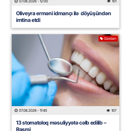
07.08.2026
- 12:00
101
Oliveyra erməni idmançı ilə döyüşündən
imtina etdi
Gündəm
07.08.2026
- 11:45
107
13 stomatoloq məsuliyyətə cəlb edilib –
Rəsmi