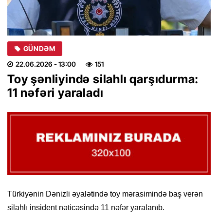
GÜNDƏM
22.06.2026
- 13:00
151
Toy şənliyində silahlı qarşıdurma:
11 nəfəri yaraladı
Türkiyənin Dənizli əyalətində toy mərasimində baş verən
silahlı insident nəticəsində 11 nəfər yaralanıb.