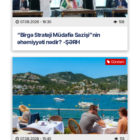
07.08.2026
- 16:30
108
“Birgə Strateji Müdafiə Sazişi”nin
əhəmiyyəti nədir? -ŞƏRH
Gündəm
07.08.2026
- 15:45
113