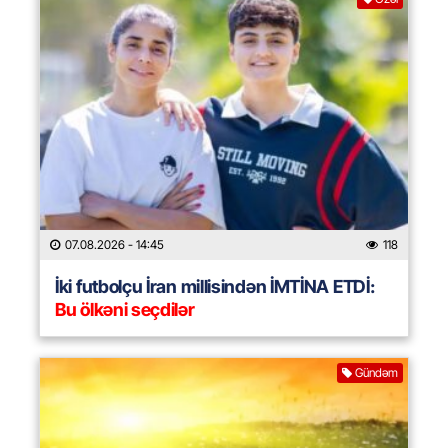
07.08.2026
- 14:45
118
İki futbolçu İran millisindən İMTİNA ETDİ:
Bu ölkəni seçdilər
Gündəm