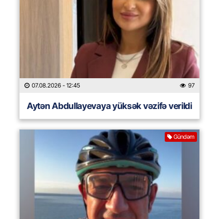
07.08.2026
- 12:45
97
Aytən Abdullayevaya yüksək vəzifə verildi
Gündəm