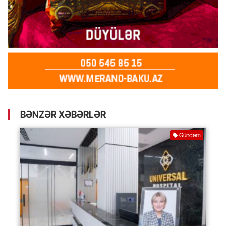
BƏNZƏR XƏBƏRLƏR
Gündəm