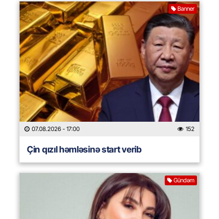
Banner
07.08.2026
- 17:00
152
Çin qızıl həmləsinə start verib
Gündəm