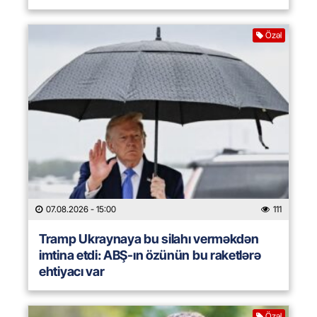
Özəl
07.08.2026
- 15:00
111
Tramp Ukraynaya bu silahı verməkdən
imtina etdi: ABŞ-ın özünün bu raketlərə
ehtiyacı var
Özəl