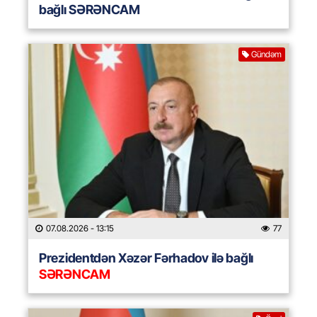
bağlı SƏRƏNCAM
Gündəm
07.08.2026
- 13:15
77
Prezidentdən Xəzər Fərhadov ilə bağlı
SƏRƏNCAM