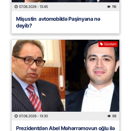
07.08.2026
- 13:45
116
Mişustin avtomobildə Paşinyana nə
deyib?
Gündəm
07.08.2026
- 13:30
98
Prezidentdən Abel Məhərrəmovun oğlu ilə