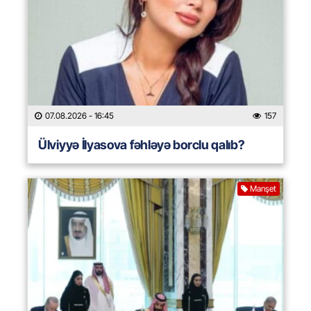
07.08.2026
- 16:45
157
Ülviyyə İlyasova fəhləyə borclu qalıb?
Manşet