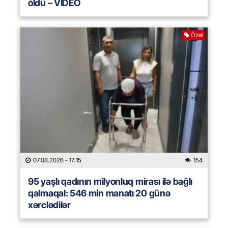
öldü – VİDEO
Özəl
07.08.2026
- 17:15
154
95 yaşlı qadının milyonluq mirası ilə bağlı
qalmaqal: 546 min manatı 20 günə
xərclədilər