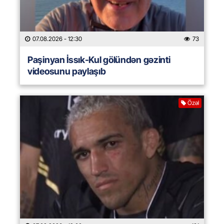
07.08.2026
- 12:30
73
Paşinyan İssık-Kul gölündən gəzinti
videosunu paylaşıb
Özəl