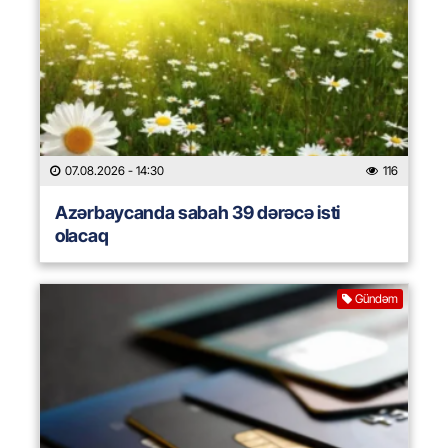
07.08.2026
- 14:30
116
Azərbaycanda sabah 39 dərəcə isti
olacaq
Gündəm