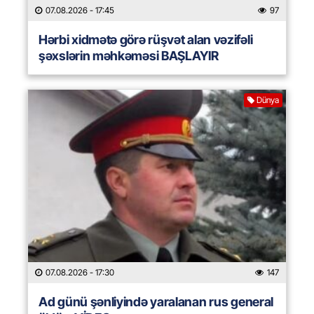
07.08.2026
- 17:45
97
Hərbi xidmətə görə rüşvət alan vəzifəli
şəxslərin məhkəməsi BAŞLAYIR
Dünya
07.08.2026
- 17:30
147
Ad günü şənliyində yaralanan rus general