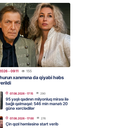
ezeşkianın oğlu türkcə danışdı
O
2026
- 14:39
92
aşinyan Prezident İlham Əliyevə
TDİ
2026
- 12:59
153
nddə traktor minaya düşdü
2026
- 09:11
155
hurun xanımına da qiyabi həbs
2026
- 12:09
131
erildi
07.08.2026
- 17:15
290
95 yaşlı qadının milyonluq mirası ilə
stan ötən il avqustun 8-nə
bağlı qalmaqal: 546 min manatı 20
alanda idi”
günə xərclədilər
2026
- 10:49
148
07.08.2026
- 17:00
276
Çin qızıl həmləsinə start verib