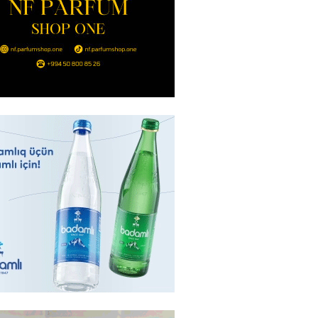
Strateji Müdafiə Sazişi”nin
yəti nədir? -ŞƏRH
2026
- 16:30
178
ya klubuna keçən Kamil
ul”da oynamaq istəyir
2026
- 16:15
260
 qadın qətlə yetirildi – Şübhəli
 oğludur
2026
- 16:00
245
də 37,6 milyon, Rusiyada 16,7