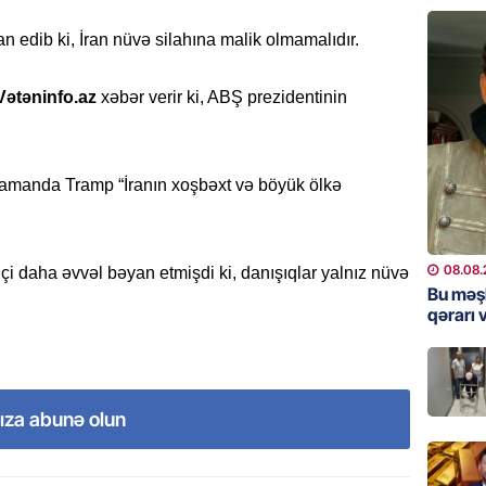
Məsud P
– VİDE
edib ki, İran nüvə silahına malik olmamalıdır.
08.08.
Vətəninfo.az
xəbər verir ki, ABŞ prezidentinin
MANŞET
Nikol P
ZƏNG E
amanda Tramp “İranın xoşbəxt və böyük ölkə
08.08.
ÖLKƏ
Xocavə
08.08.
aqçi daha əvvəl bəyan etmişdi ki, danışıqlar yalnız nüvə
Bu məş
08.08.
qərarı v
GÜNDƏM
“Erməni
qədər d
ıza abunə olun
08.08.