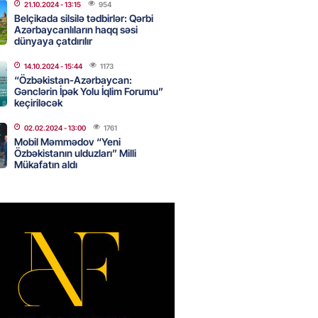
21.10.2024
- 13:15
954
Belçikada silsilə tədbirlər: Qərbi
 şənliyində yaralanan rus
Azərbaycanlıların haqq səsi
dünyaya çatdırılır
 öldü – VİDEO
2026
- 17:30
285
14.10.2024
- 15:44
1173
“Özbəkistan-Azərbaycan:
Gənclərin İpək Yolu İqlim Forumu”
keçiriləcək
ı qadının milyonluq mirası ilə
02.02.2024
- 13:00
1761
almaqal: 546 min manatı 20
Mobil Məmmədov “Yeni
rclədilər
Özbəkistanın ulduzları” Milli
Mükafatın aldı
2026
- 17:15
290
ıl həmləsinə start verib
2026
- 17:00
276
 İlyasova fəhləyə borclu qalıb?
2026
- 16:45
275