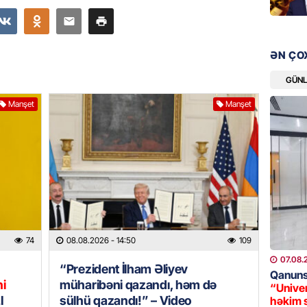
ŞOU-BIZ
“Qızımı
xərcləy
ƏN ÇO
08.08.
GÜN
GÜNDƏM
Manşet
Manşet
18 il s
regiond
08.08.
MANŞET
17 yaşl
olundu
08.08.
74
08.08.2026
- 14:50
109
BANNER
07.08.
“Prezident İlham Əliyev
Qanuns
Bu məşh
ni
müharibəni qazandı, həm də
“Univer
qərarı v
I
sülhü qazandı!” – Video
həkim 