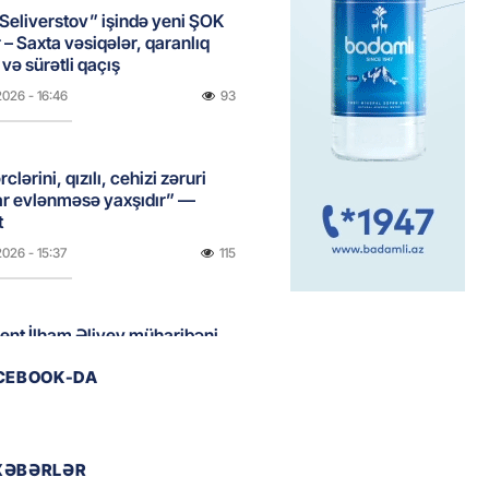
Seliverstov” işində yeni ŞOK
r – Saxta vəsiqələr, qaranlıq
və sürətli qaçış
2026
- 16:46
93
clərini, qızılı, cehizi zəruri
ar evlənməsə yaxşıdır” —
t
2026
- 15:37
115
ent İlham Əliyev müharibəni
, həm də sülhü qazandı!” –
ACEBOOK-DA
2026
- 14:50
109
XƏBƏRLƏR