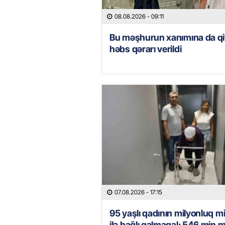
08.08.2026
- 09:11
Bu məşhurun xanımına da qi
həbs qərarı verildi
07.08.2026
- 17:15
95 yaşlı qadının milyonluq mi
ilə bağlı qalmaqal: 546 min 