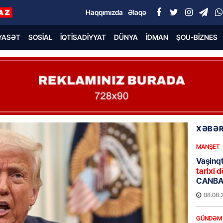
Haqqımızda
Əlaqə
YASƏT
SOSIAL
İQTISADIYYAT
DÜNYA
İDMAN
ŞOU-BIZNES
XƏBƏR
MANŞET
Vaşinqt
tarixi d
CANBAX
08.08.
GÜNDƏM