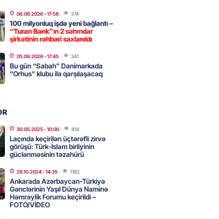
2026
- 09:11
155
06.08.2026
- 17:58
374
100 milyonluq işdə yeni bağlantı –
“Turan Bank”ın 2 səhmdar
uz cərrahiyyə təhlükəsi:
şirkətinin rəhbəri saxlanıldı
sal Hospital”da sertifikatsız
skandalı
05.08.2026
- 17:45
341
Bu gün “Sabah” Danimarkada
2026
- 18:31
427
“Orhus” klubu ilə qarşılaşacaq
nın tərəzi məntəqələrindən
OR
 -156 ya yaşıl, vətəndaşa qırmızı
30.05.2025
- 10:00
814
Laçında keçirilən üçtərəfli zirvə
2026
- 18:00
171
görüşü: Türk-İslam birliyinin
güclənməsinin təzahürü
28.10.2024
- 14:35
1182
idmətə görə rüşvət alan vəzifəli
Ankarada Azərbaycan-Türkiyə
rin məhkəməsi BAŞLAYIR
Gənclərinin Yaşıl Dünya Naminə
Həmrəylik Forumu keçirildi –
2026
- 17:45
172
FOTO/VİDEO