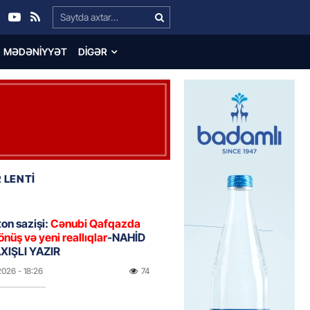
Search…
MƏDƏNIYYƏT
DIGƏR
 LENTİ
on sazişi:
Cənubi Qafqazda
önüş və yeni reallıqlar
-NAHİD
IŞLI YAZIR
2026
- 18:26
74