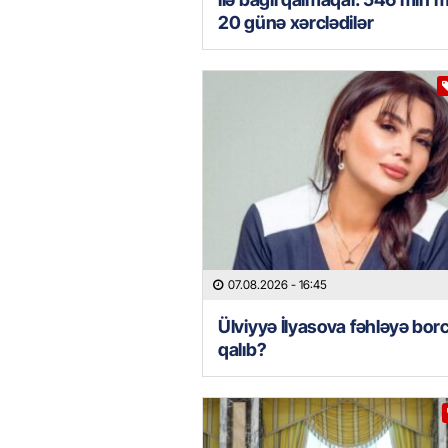
20 günə xərclədilər
07.08.2026
- 16:45
Ülviyyə İlyasova fəhləyə borc
qalıb?