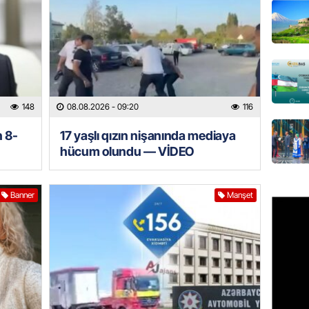
DÜNYA
Ad günü
general
07.08.
ÖZƏL
148
08.08.2026
- 09:20
116
95 yaşl
bağlı q
n 8-
17 yaşlı qızın nişanında mediaya
günə xə
hücum olundu — VİDEO
07.08.
Banner
Manşet
BANNER
Çin qız
07.08.
GÜNDƏM
Ülviyyə
07.08.