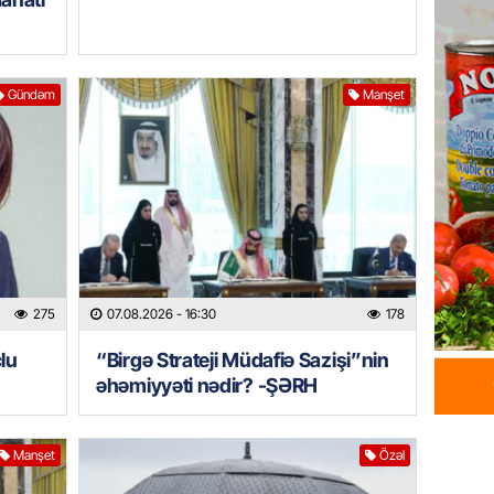
milyon 
xərclər
07.08.
Gündəm
Manşet
GÜNDƏM
Malayzi
Dosye
07.08.
MANŞET
Türkiyə
Pakist
275
07.08.2026
- 16:30
178
sazişi 
lu
“Birgə Strateji Müdafiə Sazişi”nin
07.08.
əhəmiyyəti nədir? -ŞƏRH
ÖZƏL
Tramp 
Manşet
Özəl
imtina 
ehtiyac