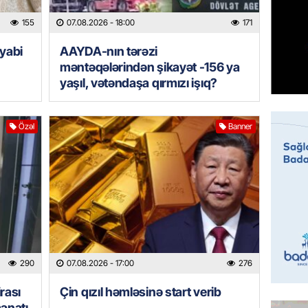
155
07.08.2026
- 18:00
171
MANŞET
“Birgə 
yabi
AAYDA-nın tərəzi
əhəmiy
məntəqələrindən şikayət -156 ya
yaşıl, vətəndaşa qırmızı işıq?
07.08.
İDMAN
Özəl
Banner
Albani
“Liverp
07.08.
HADISƏ
Tovuzda
qardaşı
07.08.
290
07.08.2026
- 17:00
276
GÜNDƏM
rası
Çin qızıl həmləsinə start verib
Türkiyə
manatı