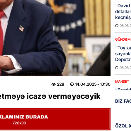
“David 
detalla
keçmiş 
08.08.
GÜNDƏM
“Toy xər
sayanl
Deputa
08.08.
MANŞET
228
14.04.2025
- 10:30
“Prezid
 etməyə icazə verməyəcəyik
qazandı
BIZ F
Video
08.08.
BANNER
ÖZƏL 