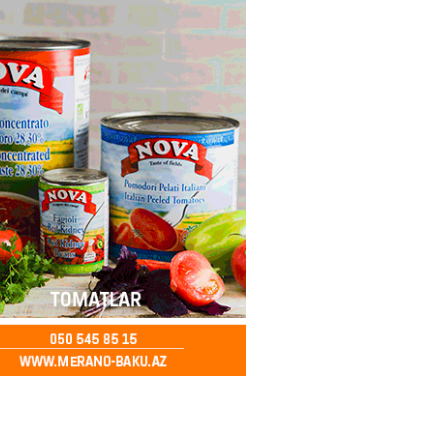
– Azərbaycanlıların yemək
i
2026
- 15:45
169
yada yeni səfirimiz kimdir? –
2026
- 15:30
171
, Səudiyyə Ərəbistanı və
an arasında Məkkə müdafiə
imzalanıb
2026
- 15:15
149
Ukraynaya bu silahı verməkdən
etdi: ABŞ-ın özünün bu raketlərə
ı var