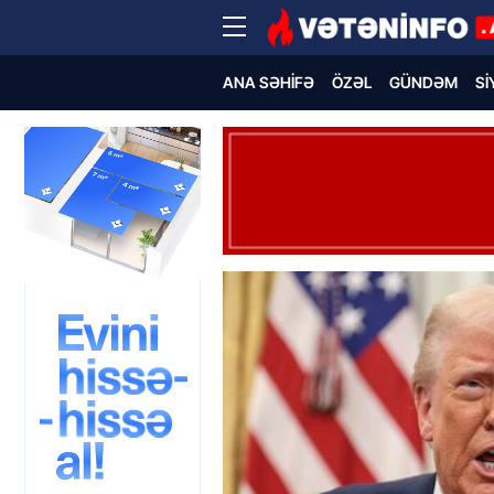
ANA SƏHIFƏ
ÖZƏL
GÜNDƏM
SI