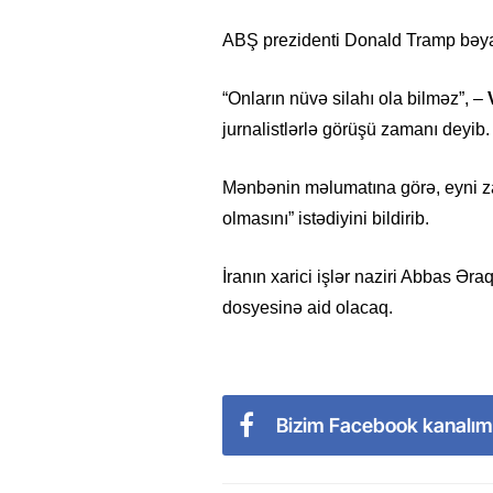
ABŞ prezidenti Donald Tramp bəyan 
“Onların nüvə silahı ola bilməz”, –
jurnalistlərlə görüşü zamanı deyib.
Mənbənin məlumatına görə, eyni z
olmasını” istədiyini bildirib.
İranın xarici işlər naziri Abbas Ər
dosyesinə aid olacaq.
Bizim Facebook kanalım