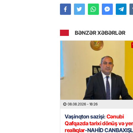
BƏNZƏR XƏBƏRLƏR
08.08.2026
- 18:26
Vaşinqton sazişi:
Cənubi
Qafqazda tarixi dönüş və ye
reallıqlar
-NAHİD CANBAXIŞL