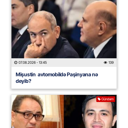
07.08.2026
- 13:45
139
Mişustin avtomobildə Paşinyana nə
deyib?
Gündəm