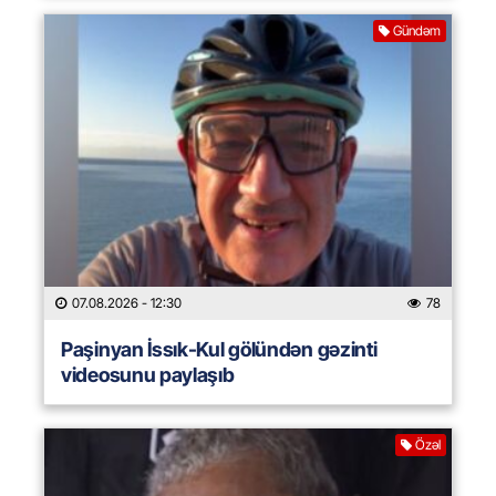
Gündəm
07.08.2026
- 12:30
78
Paşinyan İssık-Kul gölündən gəzinti
videosunu paylaşıb
Özəl