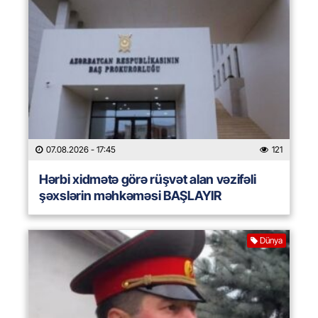
07.08.2026
- 17:45
121
Hərbi xidmətə görə rüşvət alan vəzifəli
şəxslərin məhkəməsi BAŞLAYIR
Dünya