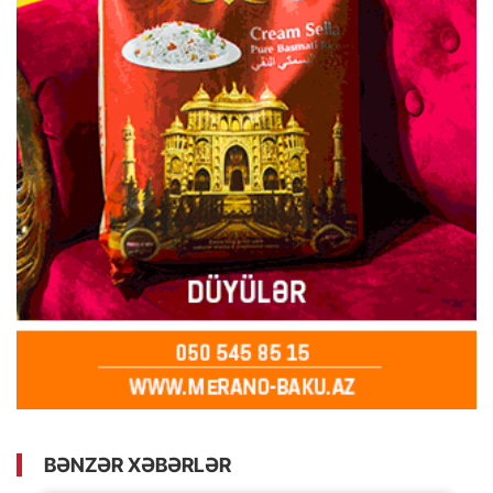
BƏNZƏR XƏBƏRLƏR