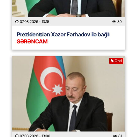
07.08.2026
- 13:15
80
Prezidentdən Xəzər Fərhadov ilə bağlı
SƏRƏNCAM
Özəl
07.08.2026
- 13:00
81