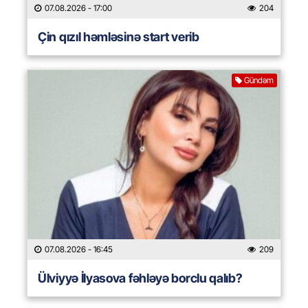
07.08.2026
- 17:00
204
Çin qızıl həmləsinə start verib
Gündəm
07.08.2026
- 16:45
209
Ülviyyə İlyasova fəhləyə borclu qalıb?