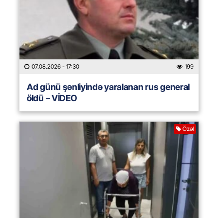
07.08.2026
- 17:30
199
Ad günü şənliyində yaralanan rus general
öldü – VİDEO
Özəl