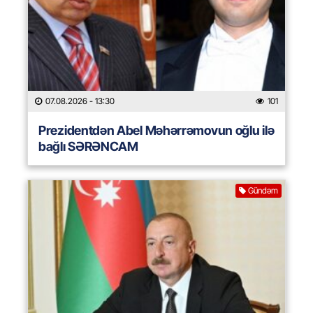
07.08.2026
- 13:30
101
Prezidentdən Abel Məhərrəmovun oğlu ilə
bağlı SƏRƏNCAM
Gündəm