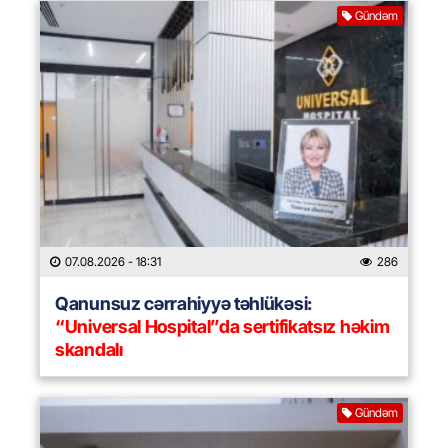
Gündəm
07.08.2026
- 18:31
286
Qanunsuz cərrahiyyə təhlükəsi:
“Universal Hospital”da sertifikatsız həkim
skandalı
Gündəm