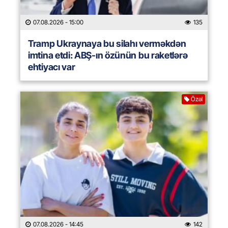
07.08.2026
- 15:00
135
Tramp Ukraynaya bu silahı verməkdən
imtina etdi: ABŞ-ın özünün bu raketlərə
ehtiyacı var
Özəl
07.08.2026
- 14:45
142