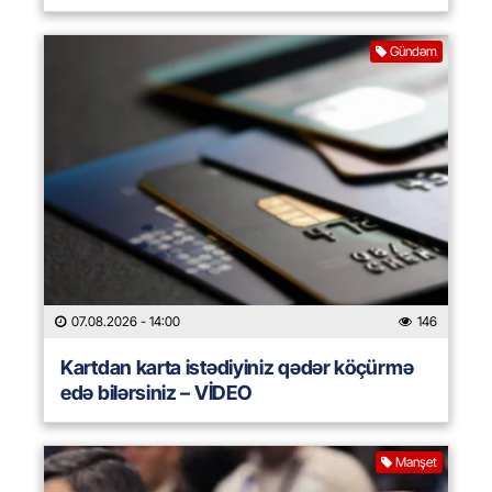
Gündəm
07.08.2026
- 14:00
146
Kartdan karta istədiyiniz qədər köçürmə
edə bilərsiniz – VİDEO
Manşet