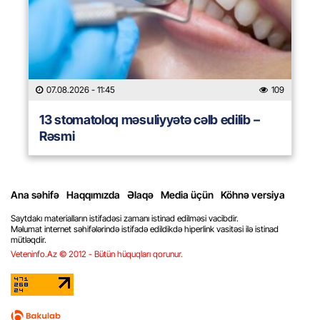
07.08.2026
- 11:45
109
13 stomatoloq məsuliyyətə cəlb edilib –
Rəsmi
Ana səhifə
Haqqımızda
Əlaqə
Media üçün
Köhnə versiya
Saytdakı materialların istifadəsi zamanı istinad edilməsi vacibdir.
Məlumat internet səhifələrində istifadə edildikdə hiperlink vasitəsi ilə istinad
mütləqdir.
Veteninfo.Az © 2012 - Bütün hüquqları qorunur.