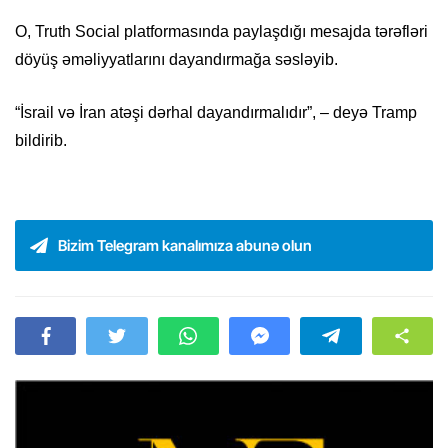
O, Truth Social platformasında paylaşdığı mesajda tərəfləri
döyüş əməliyyatlarını dayandırmağa səsləyib.
“İsrail və İran atəşi dərhal dayandırmalıdır”, – deyə Tramp
bildirib.
Bizim Telegram kanalımıza abunə olun