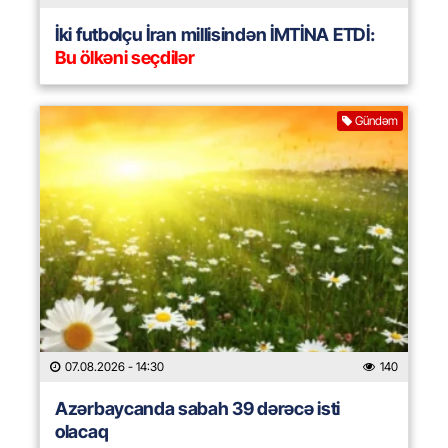
İki futbolçu İran millisindən İMTİNA ETDİ:
Bu ölkəni seçdilər
Gündəm
07.08.2026
- 14:30
140
Azərbaycanda sabah 39 dərəcə isti
olacaq