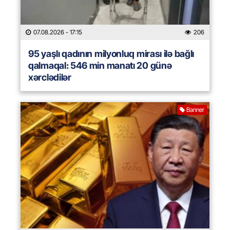
07.08.2026
- 17:15
206
95 yaşlı qadının milyonluq mirası ilə bağlı
qalmaqal: 546 min manatı 20 günə
xərclədilər
Banner