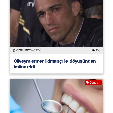
07.08.2026
- 12:00
103
Oliveyra erməni idmançı ilə döyüşündən
imtina etdi
Gündəm