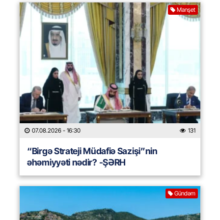
Manşet
07.08.2026
- 16:30
131
“Birgə Strateji Müdafiə Sazişi”nin
əhəmiyyəti nədir? -ŞƏRH
Gündəm