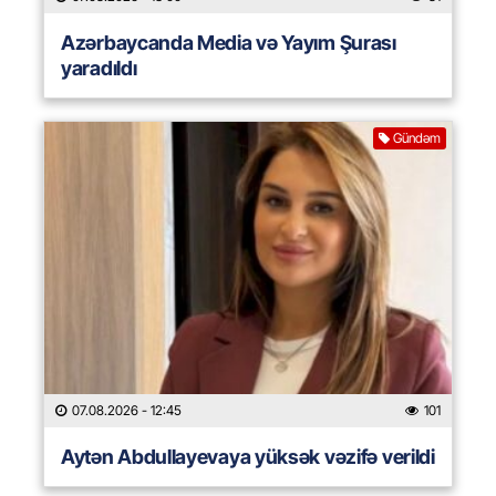
Azərbaycanda Media və Yayım Şurası
yaradıldı
Gündəm
07.08.2026
- 12:45
101
Aytən Abdullayevaya yüksək vəzifə verildi