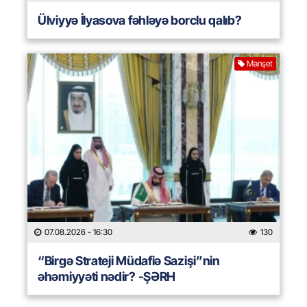
Ülviyyə İlyasova fəhləyə borclu qalıb?
Manşet
07.08.2026
- 16:30
130
“Birgə Strateji Müdafiə Sazişi”nin
əhəmiyyəti nədir? -ŞƏRH