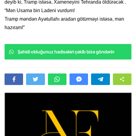
deyib ki, Tramp istəsə, Xameneyini Tehranda öldürəcək .
“Mən Usamə bin Ladeni vurdum!
Tramp məndən Ayətullahı aradan götürməyi istəsə, mən
hazıram!”
Şahidi olduğunuz hadisələri çəkib bizə göndərin