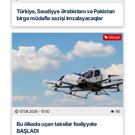
Türkiyə, Səudiyyə Ərəbistanı və Pakistan
birgə müdafiə sazişi imzalayacaqlar
Manşet
07.08.2026
- 10:00
90
Bu ölkədə uçan taksilər fəaliyyətə
BAŞLADI