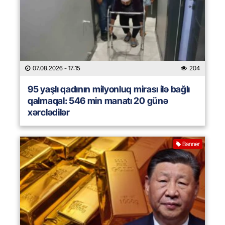
07.08.2026
- 17:15
204
95 yaşlı qadının milyonluq mirası ilə bağlı
qalmaqal: 546 min manatı 20 günə
xərclədilər
Banner