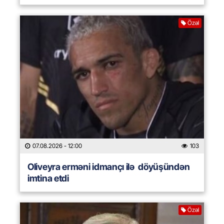
Özəl
07.08.2026
- 12:00
103
Oliveyra erməni idmançı ilə döyüşündən
imtina etdi
Özəl