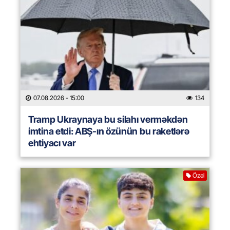
07.08.2026
- 15:00
134
Tramp Ukraynaya bu silahı verməkdən
imtina etdi: ABŞ-ın özünün bu raketlərə
ehtiyacı var
Özəl