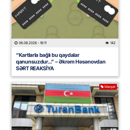
06.08.2026
- 18:11
142
“Kartlarla bağlı bu qaydalar
qanunsuzdur…” – Əkrəm Həsənovdan
SƏRT REAKSİYA
Manşet