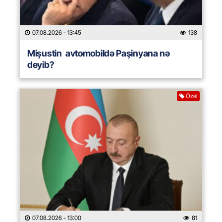
07.08.2026
- 13:45
138
Mişustin avtomobildə Paşinyana nə
deyib?
Özəl
07.08.2026
- 13:00
81