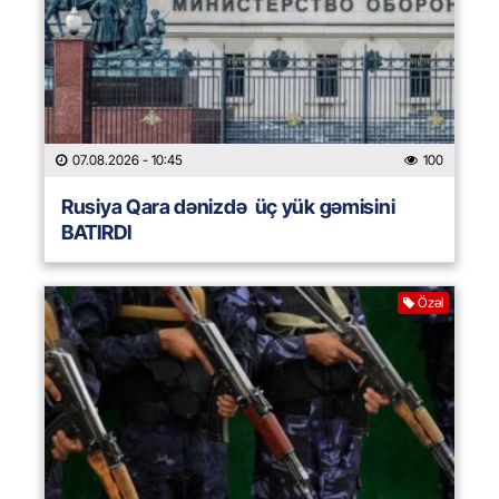
07.08.2026
- 10:45
100
Rusiya Qara dənizdə üç yük gəmisini
BATIRDI
Özəl