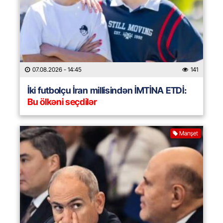
07.08.2026
- 14:45
141
İki futbolçu İran millisindən İMTİNA ETDİ:
Bu ölkəni seçdilər
Manşet