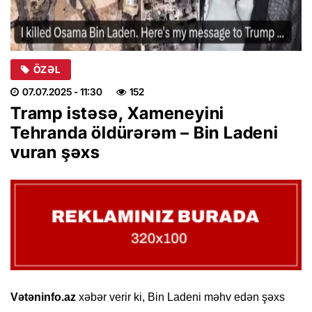
ÖZƏL
07.07.2025
- 11:30
152
Tramp istəsə, Xameneyini
Tehranda öldürərəm – Bin Ladeni
vuran şəxs
Vətəninfo.az
xəbər verir ki, Bin Ladeni məhv edən şəxs