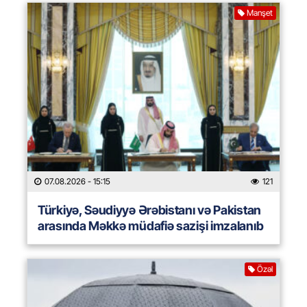
Manşet
07.08.2026
- 15:15
121
Türkiyə, Səudiyyə Ərəbistanı və Pakistan
arasında Məkkə müdafiə sazişi imzalanıb
Özəl