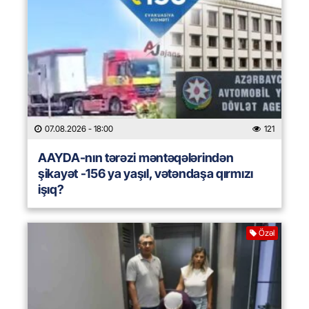
07.08.2026
- 18:00
121
AAYDA-nın tərəzi məntəqələrindən
şikayət -156 ya yaşıl, vətəndaşa qırmızı
işıq?
Özəl