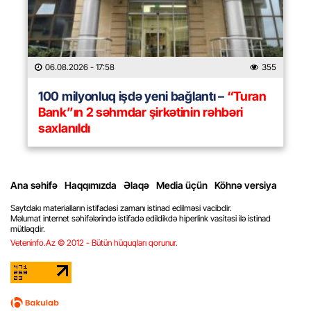
06.08.2026
- 17:58
355
100 milyonluq işdə yeni bağlantı –
“Turan
Bank”ın 2 səhmdar şirkətinin rəhbəri
saxlanıldı
Ana səhifə
Haqqımızda
Əlaqə
Media üçün
Köhnə versiya
Saytdakı materialların istifadəsi zamanı istinad edilməsi vacibdir.
Məlumat internet səhifələrində istifadə edildikdə hiperlink vasitəsi ilə istinad
mütləqdir.
Veteninfo.Az © 2012 - Bütün hüquqları qorunur.