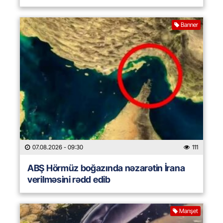
Banner
07.08.2026
- 09:30
111
ABŞ Hörmüz boğazında nəzarətin İrana
verilməsini rədd edib
Manşet