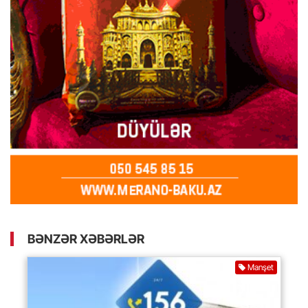
BƏNZƏR XƏBƏRLƏR
Manşet