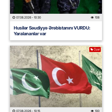
07.08.2026
- 10:30
108
Husilər Səudiyyə Ərəbistanını VURDU:
Yaralananlar var
Özəl
07.08.2026
- 10:15
100