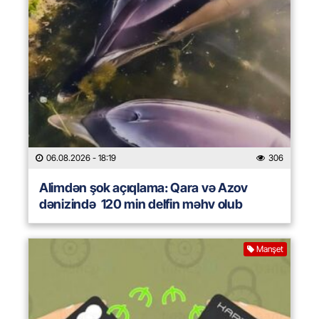
06.08.2026
- 18:19
306
Alimdən şok açıqlama: Qara və Azov
dənizində 120 min delfin məhv olub
Manşet