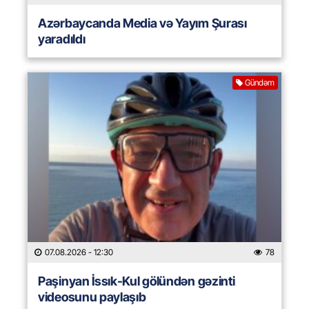
Azərbaycanda Media və Yayım Şurası
yaradıldı
Gündəm
07.08.2026
- 12:30
78
Paşinyan İssık-Kul gölündən gəzinti
videosunu paylaşıb