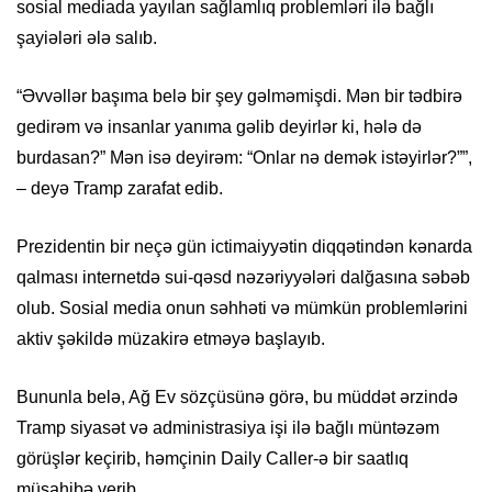
sosial mediada yayılan sağlamlıq problemləri ilə bağlı
şayiələri ələ salıb.
“Əvvəllər başıma belə bir şey gəlməmişdi. Mən bir tədbirə
gedirəm və insanlar yanıma gəlib deyirlər ki, hələ də
burdasan?” Mən isə deyirəm: “Onlar nə demək istəyirlər?””,
– deyə Tramp zarafat edib.
Prezidentin bir neçə gün ictimaiyyətin diqqətindən kənarda
qalması internetdə sui-qəsd nəzəriyyələri dalğasına səbəb
olub. Sosial media onun səhhəti və mümkün problemlərini
aktiv şəkildə müzakirə etməyə başlayıb.
Bununla belə, Ağ Ev sözçüsünə görə, bu müddət ərzində
Tramp siyasət və administrasiya işi ilə bağlı müntəzəm
görüşlər keçirib, həmçinin Daily Caller-ə bir saatlıq
müsahibə verib.