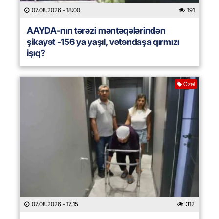
07.08.2026
- 18:00
191
AAYDA-nın tərəzi məntəqələrindən
şikayət -156 ya yaşıl, vətəndaşa qırmızı
işıq?
Özəl
07.08.2026
- 17:15
312