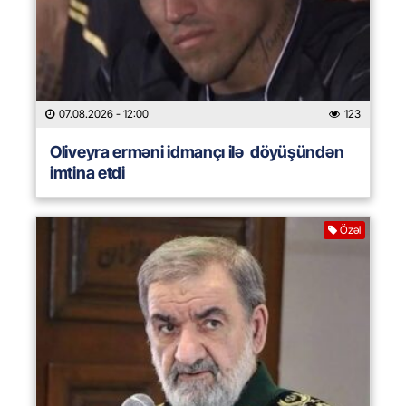
07.08.2026
- 12:00
123
Oliveyra erməni idmançı ilə döyüşündən
imtina etdi
Özəl