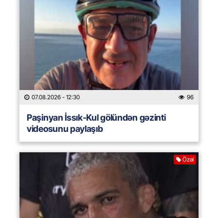
07.08.2026
- 12:30
96
Paşinyan İssık-Kul gölündən gəzinti
videosunu paylaşıb
Özəl