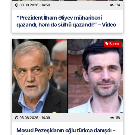
08.08.2026
- 14:50
174
“Prezident İlham Əliyev müharibəni
qazandı, həm də sülhü qazandı!” – Video
Banner
08.08.2026
- 14:39
118
Məsud Pezeşkianın oğlu türkcə danışdı –