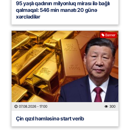
95 yaşlı qadının milyonluq mirası ilə bağlı
qalmaqal: 546 min manatı 20 günə
xərclədilər
Banner
07.08.2026
- 17:00
300
Çin qızıl həmləsinə start verib