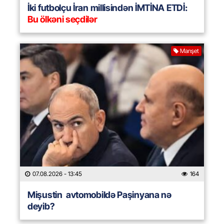
İki futbolçu İran millisindən İMTİNA ETDİ:
Bu ölkəni seçdilər
Manşet
07.08.2026
- 13:45
164
Mişustin avtomobildə Paşinyana nə
deyib?