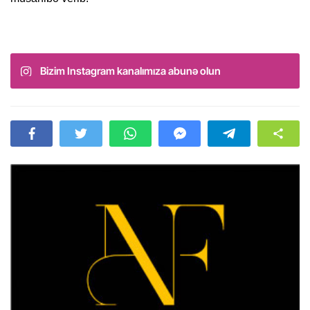
Bizim Instagram kanalımıza abunə olun