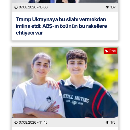
07.08.2026
- 15:00
167
Tramp Ukraynaya bu silahı verməkdən
imtina etdi: ABŞ-ın özünün bu raketlərə
ehtiyacı var
Özəl
07.08.2026
- 14:45
175