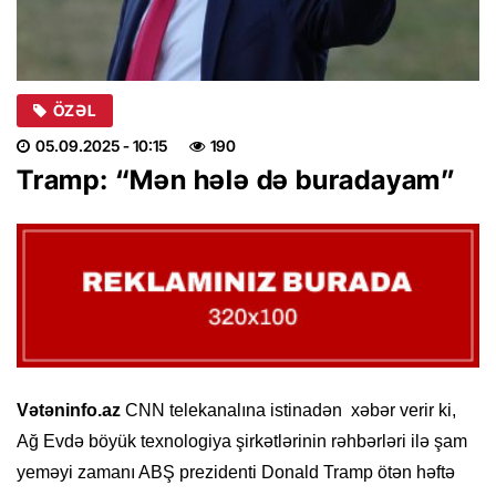
ÖZƏL
05.09.2025
- 10:15
190
Tramp: “Mən hələ də buradayam”
Vətəninfo.az
CNN telekanalına istinadən xəbər verir ki,
Ağ Evdə böyük texnologiya şirkətlərinin rəhbərləri ilə şam
yeməyi zamanı ABŞ prezidenti Donald Tramp ötən həftə