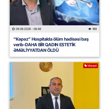
09.08.2026
- 08:49
169
“Kəpəz” Hospitalda ölüm hadisəsi baş
verib-DAHA BİR QADIN ESTETİK
ƏMƏLİYYATDAN ÖLDÜ
Manşet