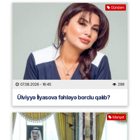
Gündəm
07.08.2026
- 16:45
299
Ülviyyə İlyasova fəhləyə borclu qalıb?
Manşet