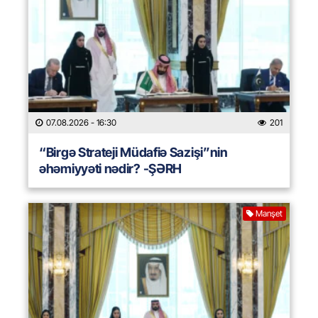
07.08.2026
- 16:30
201
“Birgə Strateji Müdafiə Sazişi”nin
əhəmiyyəti nədir? -ŞƏRH
Manşet