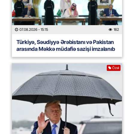
07.08.2026
- 15:15
162
Türkiyə, Səudiyyə Ərəbistanı və Pakistan
arasında Məkkə müdafiə sazişi imzalanıb
Özəl