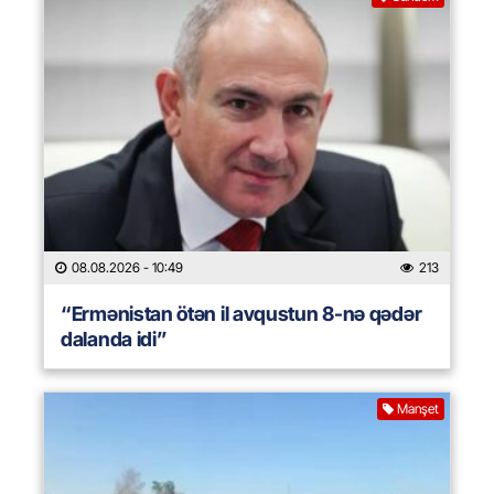
08.08.2026
- 10:49
213
“Ermənistan ötən il avqustun 8-nə qədər
dalanda idi”
Manşet