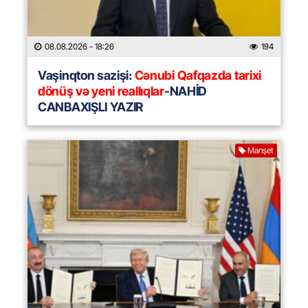
08.08.2026
- 18:26
194
Vaşinqton sazişi:
Cənubi Qafqazda tarixi
dönüş və yeni reallıqlar
-NAHİD
CANBAXIŞLI YAZIR
Manşet