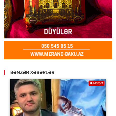
BƏNZƏR XƏBƏRLƏR
Manşet