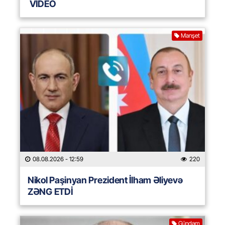
VİDEO
Manşet
08.08.2026
- 12:59
220
Nikol Paşinyan Prezident İlham Əliyevə
ZƏNG ETDİ
Gündəm