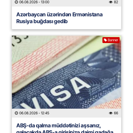
06.08.2026
- 13:00
82
Azərbaycan üzərindən Ermənistana
Rusiya buğdası gedib
Banner
06.08.2026
- 12:45
66
ABŞ-da qalma müddətinizi aşsanız,
gələcəkdə ABŞ-a girişinizə daimi qadağa