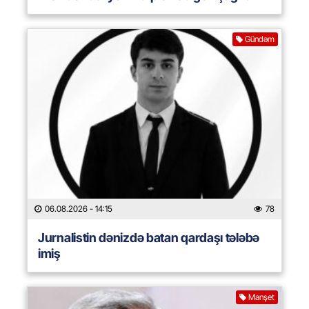
Gündəm
06.08.2026
- 14:15
78
Jurnalistin dənizdə batan qardaşı tələbə
imiş
Manşet