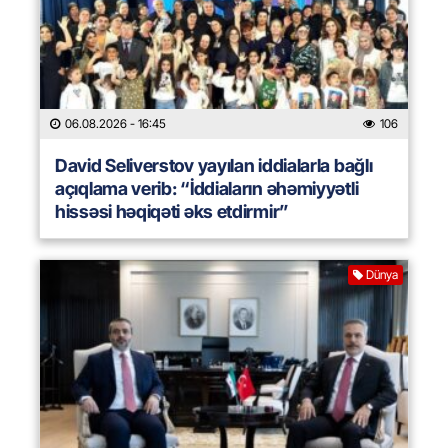
06.08.2026
- 16:45
106
David Seliverstov yayılan iddialarla bağlı
açıqlama verib: “İddiaların əhəmiyyətli
hissəsi həqiqəti əks etdirmir”
Dünya