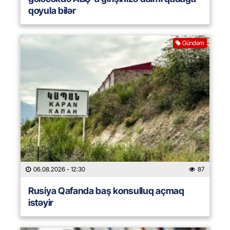
qoyula bilər
Gündəm
06.08.2026
- 12:30
87
Rusiya Qafanda baş konsulluq açmaq
istəyir