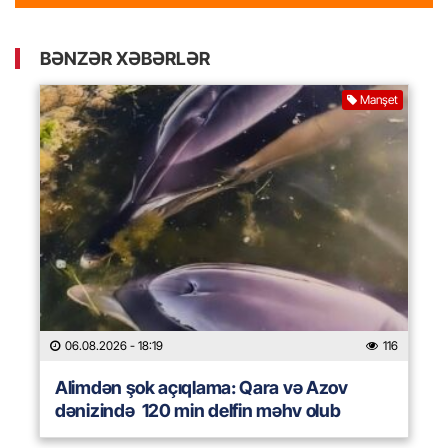
BƏNZƏR XƏBƏRLƏR
Manşet
06.08.2026
- 18:19
116
Alimdən şok açıqlama: Qara və Azov
dənizində 120 min delfin məhv olub