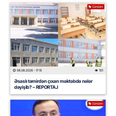
Gündəm
06.08.2026
- 17:15
101
Əsaslı təmirdən çıxan məktəbdə nələr
dəyişib? – REPORTAJ
Gündəm