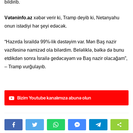
bildirib.
Vətəninfo.az
xəbər verir ki, Tramp deyib ki, Netanyahu
onun istədiyi hər şeyi edəcək.
“Hazırda İsraildə 99%-lik dəstəyim var. Mən Baş nazir
vəzifəsinə namizəd ola bilərdim. Beləliklə, bəlkə də bunu
etdikdən sonra İsrailə gedəcəyəm və Baş nazir olacağam”,
– Tramp vurğulayıb.
Bizim Youtube kanalımıza abunə olun