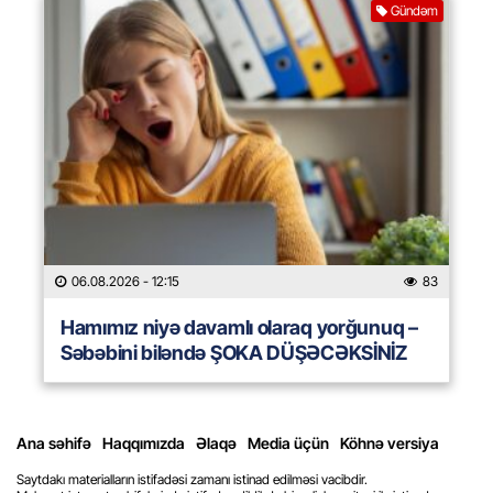
Gündəm
06.08.2026
- 12:15
83
Hamımız niyə davamlı olaraq yorğunuq –
Səbəbini biləndə ŞOKA DÜŞƏCƏKSİNİZ
Ana səhifə
Haqqımızda
Əlaqə
Media üçün
Köhnə versiya
Saytdakı materialların istifadəsi zamanı istinad edilməsi vacibdir.