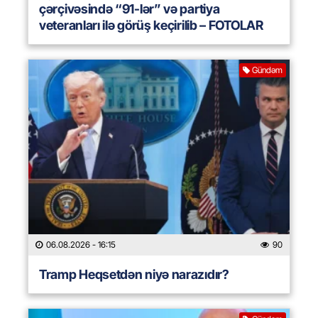
çərçivəsində “91-lər” və partiya
veteranları ilə görüş keçirilib – FOTOLAR
Gündəm
06.08.2026
- 16:15
90
Tramp Heqsetdən niyə narazıdır?