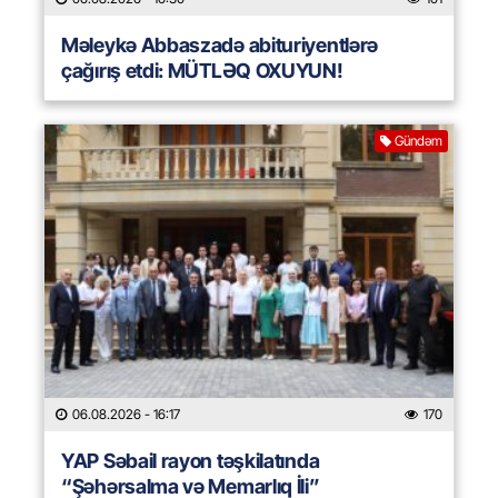
Məleykə Abbaszadə abituriyentlərə
çağırış etdi: MÜTLƏQ OXUYUN!
Gündəm
06.08.2026
- 16:17
170
YAP Səbail rayon təşkilatında
“Şəhərsalma və Memarlıq İli”