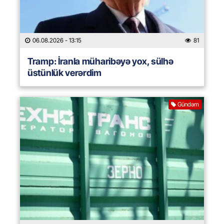
06.08.2026
- 13:15
81
Tramp: İranla müharibəyə yox, sülhə
üstünlük verərdim
Gündəm