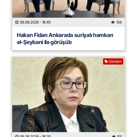
06.08.2026
- 16:45
134
Hakan Fidan Ankarada suriyalı həmkarı
əl-Şeybani ilə görüşüb
Gündəm
06.08.2026
- 16:30
101