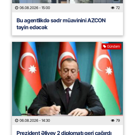
06.08.2026
- 15:00
72
Bu agentlikdə sədr müavinini AZCON
təyin edəcək
Gündəm
06.08.2026
- 14:30
79
Prezident Əliyev 2 diplomatı geri çağırdı