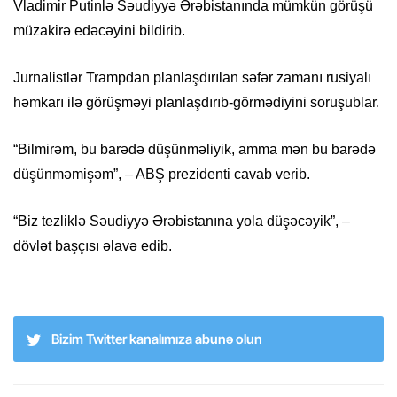
Vladimir Putinlə Səudiyyə Ərəbistanında mümkün görüşü
müzakirə edəcəyini bildirib.
Jurnalistlər Trampdan planlaşdırılan səfər zamanı rusiyalı
həmkarı ilə görüşməyi planlaşdırıb-görmədiyini soruşublar.
“Bilmirəm, bu barədə düşünməliyik, amma mən bu barədə
düşünməmişəm”, – ABŞ prezidenti cavab verib.
“Biz tezliklə Səudiyyə Ərəbistanına yola düşəcəyik”, –
dövlət başçısı əlavə edib.
Bizim Twitter kanalımıza abunə olun