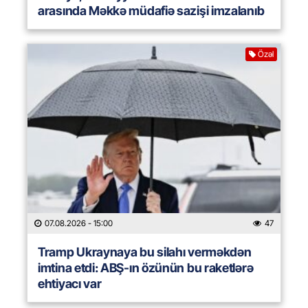
arasında Məkkə müdafiə sazişi imzalanıb
Özəl
07.08.2026
- 15:00
47
Tramp Ukraynaya bu silahı verməkdən
imtina etdi: ABŞ-ın özünün bu raketlərə
ehtiyacı var