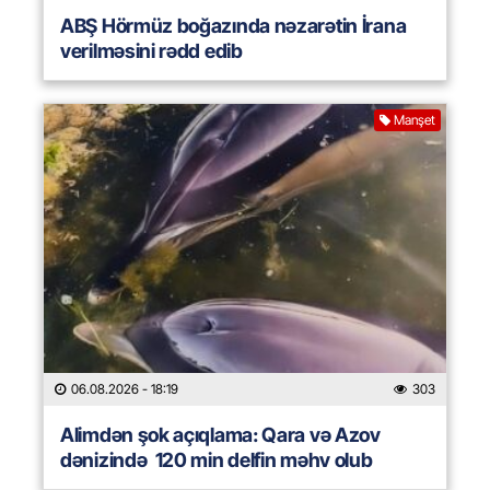
ABŞ Hörmüz boğazında nəzarətin İrana
verilməsini rədd edib
Manşet
06.08.2026
- 18:19
303
Alimdən şok açıqlama: Qara və Azov
dənizində 120 min delfin məhv olub