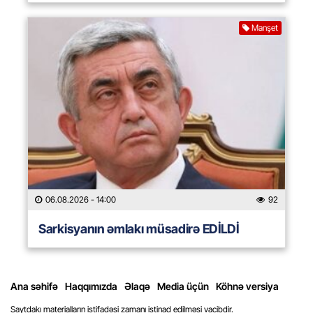
Manşet
06.08.2026
- 14:00
92
Sarkisyanın əmlakı müsadirə EDİLDİ
Ana səhifə
Haqqımızda
Əlaqə
Media üçün
Köhnə versiya
Saytdakı materialların istifadəsi zamanı istinad edilməsi vacibdir.