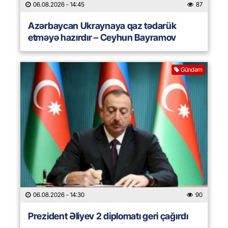
06.08.2026
- 14:45
87
Azərbaycan Ukraynaya qaz tədarük
etməyə hazırdır – Ceyhun Bayramov
Gündəm
06.08.2026
- 14:30
90
Prezident Əliyev 2 diplomatı geri çağırdı