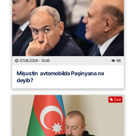
07.08.2026
- 13:45
66
Mişustin avtomobildə Paşinyana nə
deyib?
Özəl