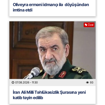
Oliveyra erməni idmançı ilə döyüşündən
imtina etdi
Özəl
07.08.2026
- 11:30
93
İran Ali Milli Təhlükəsizlik Şurasına yeni
katib təyin edilib