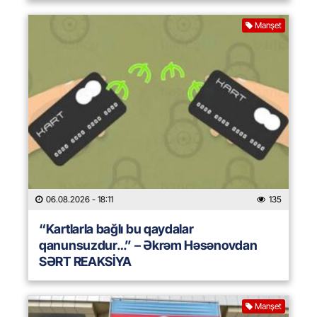
Manşet
06.08.2026
- 18:11
135
“Kartlarla bağlı bu qaydalar
qanunsuzdur…” – Əkrəm Həsənovdan
SƏRT REAKSİYA
Manşet