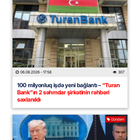
06.08.2026
- 17:58
307
100 milyonluq işdə yeni bağlantı –
“Turan
Bank”ın 2 səhmdar şirkətinin rəhbəri
saxlanıldı
Gündəm