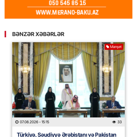
BƏNZƏR XƏBƏRLƏR
Manşet
07.08.2026
- 15:15
33
Türkiyə, Səudiyyə Ərəbistanı və Pakistan