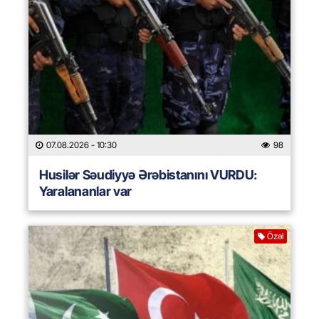
07.08.2026
- 10:30
98
Husilər Səudiyyə Ərəbistanını VURDU:
Yaralananlar var
Özəl