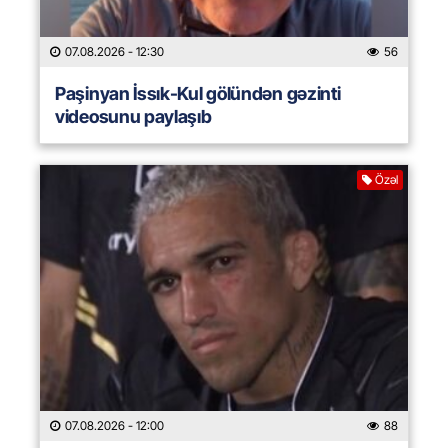
07.08.2026
- 12:30
56
Paşinyan İssık-Kul gölündən gəzinti
videosunu paylaşıb
Özəl
07.08.2026
- 12:00
88