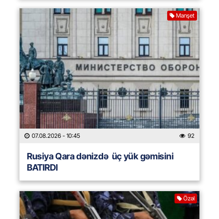
Manşet
07.08.2026
- 10:45
92
Rusiya Qara dənizdə üç yük gəmisini
BATIRDI
Özəl