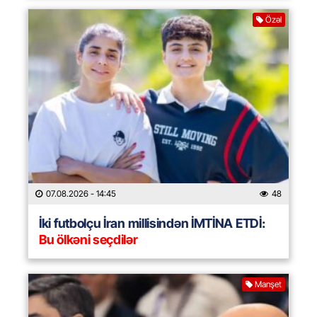
Özəl
07.08.2026
- 14:45
48
İki futbolçu İran millisindən İMTİNA ETDİ:
Bu ölkəni seçdilər
Manşet