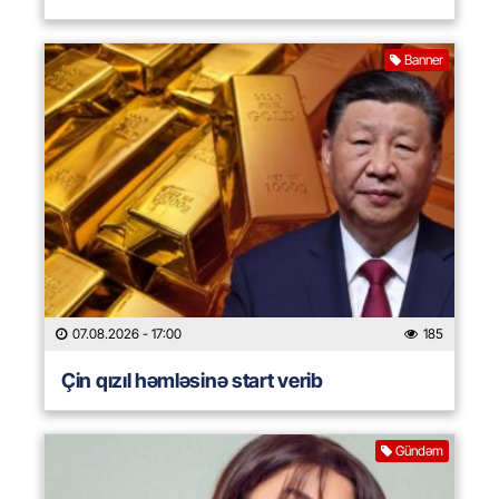
Banner
07.08.2026
- 17:00
185
Çin qızıl həmləsinə start verib
Gündəm