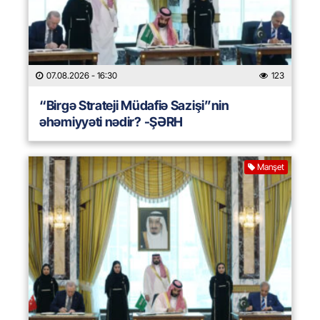
07.08.2026
- 16:30
123
“Birgə Strateji Müdafiə Sazişi”nin
əhəmiyyəti nədir? -ŞƏRH
Manşet