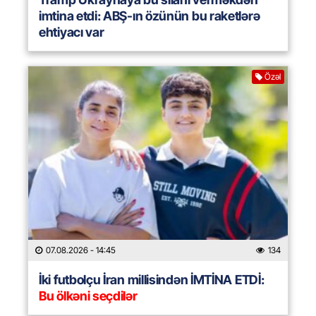
imtina etdi: ABŞ-ın özünün bu raketlərə
ehtiyacı var
Özəl
07.08.2026
- 14:45
134
İki futbolçu İran millisindən İMTİNA ETDİ:
Bu ölkəni seçdilər