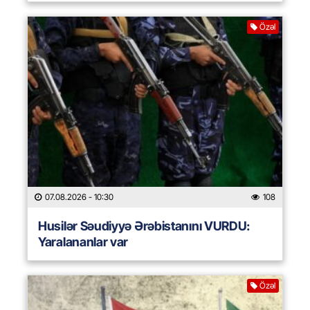
Özəl
07.08.2026
- 10:30
108
Husilər Səudiyyə Ərəbistanını VURDU:
Yaralananlar var
Özəl