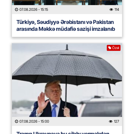
07.08.2026
- 15:15
114
Türkiyə, Səudiyyə Ərəbistanı və Pakistan
arasında Məkkə müdafiə sazişi imzalanıb
Özəl
07.08.2026
- 15:00
127
Tramp Ukraynaya bu silahı verməkdən