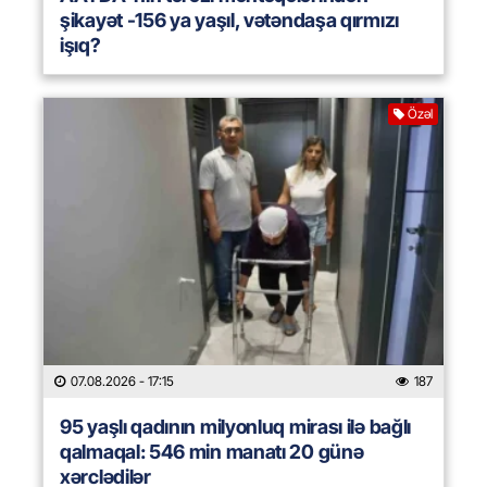
şikayət -156 ya yaşıl, vətəndaşa qırmızı
işıq?
Özəl
07.08.2026
- 17:15
187
95 yaşlı qadının milyonluq mirası ilə bağlı
qalmaqal: 546 min manatı 20 günə
xərclədilər