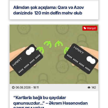
Alimdən şok açıqlama: Qara və Azov
dənizində 120 min delfin məhv olub
Manşet
06.08.2026
- 18:11
142
“Kartlarla bağlı bu qaydalar
qanunsuzdur…” – Əkrəm Həsənovdan