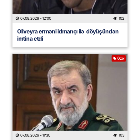
07.08.2026
- 12:00
102
Oliveyra erməni idmançı ilə döyüşündən
imtina etdi
Özəl
07.08.2026
- 11:30
103