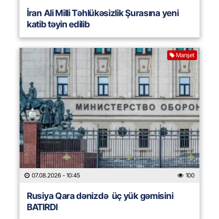
İran Ali Milli Təhlükəsizlik Şurasına yeni
katib təyin edilib
Manşet
07.08.2026
- 10:45
100
Rusiya Qara dənizdə üç yük gəmisini
BATIRDI