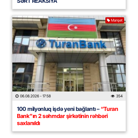
SƏRT REAKSİYA
Manşet
06.08.2026
- 17:58
354
100 milyonluq işdə yeni bağlantı –
“Turan
Bank”ın 2 səhmdar şirkətinin rəhbəri
saxlanıldı