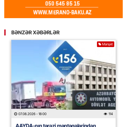
BƏNZƏR XƏBƏRLƏR
Manşet
07.08.2026
- 18:00
114
AAYDA-nın tərəzi məntəqələrindən