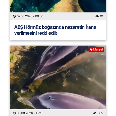
07.08.2026
- 09:30
111
ABŞ Hörmüz boğazında nəzarətin İrana
verilməsini rədd edib
Manşet
06.08.2026
- 18:19
305