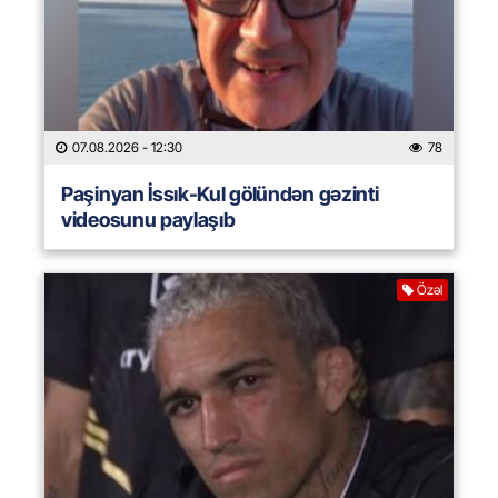
07.08.2026
- 12:30
78
Paşinyan İssık-Kul gölündən gəzinti
videosunu paylaşıb
Özəl