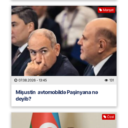
Manşet
07.08.2026
- 13:45
131
Mişustin avtomobildə Paşinyana nə
deyib?
Özəl