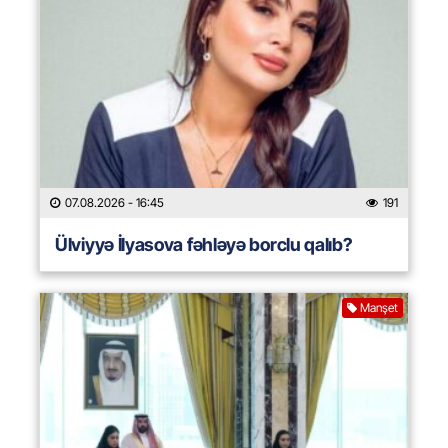
07.08.2026
- 16:45
191
Ülviyyə İlyasova fəhləyə borclu qalıb?
Manşet