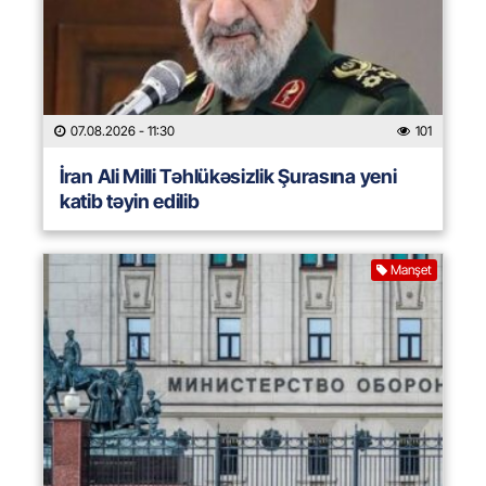
07.08.2026
- 11:30
101
İran Ali Milli Təhlükəsizlik Şurasına yeni
katib təyin edilib
Manşet