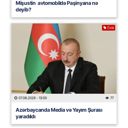
Mişustin avtomobildə Paşinyana nə
deyib?
Özəl
07.08.2026
- 13:00
77
Azərbaycanda Media və Yayım Şurası
yaradıldı