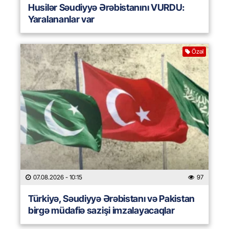
Husilər Səudiyyə Ərəbistanını VURDU:
Yaralananlar var
Özəl
07.08.2026
- 10:15
97
Türkiyə, Səudiyyə Ərəbistanı və Pakistan
birgə müdafiə sazişi imzalayacaqlar