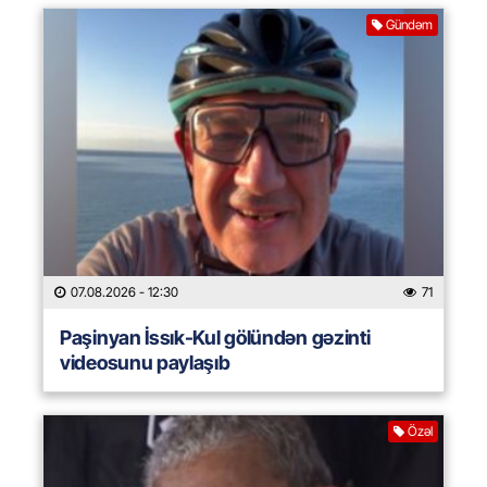
Gündəm
07.08.2026
- 12:30
71
Paşinyan İssık-Kul gölündən gəzinti
videosunu paylaşıb
Özəl