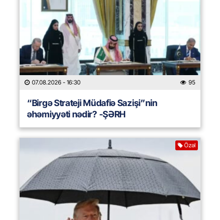
07.08.2026
- 16:30
95
“Birgə Strateji Müdafiə Sazişi”nin
əhəmiyyəti nədir? -ŞƏRH
Özəl