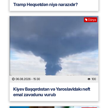
Tramp Heqsetdən niyə narazıdır?
Dünya
06.08.2026
- 15:30
100
Kiyev Başqırdıstan və Yaroslavldakı neft
emal zavodunu vurub