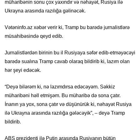
müharibənin sonu çox yaxındır və nəhayət, Rusiya ilə
Ukrayna arasında razılığa gəlinəcək.
Vətəninfo.az xəbər verir ki, Tramp bu barədə jurnalistlərə
müsahibəsində qeyd edib.
Jurnalistlərdən birinin bu il Rusiyaya səfər edib-etməyəcəyi
barədə sualına Tramp cavab olaraq bildirib ki, lazım olan
hər şeyi edəcək.
“Deyə bilərəm ki, nə lazımdırsa edəcəyəm. Səkkiz
müharibəni həll etmişəm. Bu müharibə də sona çatır.
İnanın ya yox, sona çatır və düşünürük ki, nəhayət Rusiya
ilə Ukrayna arasında razılığa gələcəyik”, – deyə Tramp
bildirib.
ABŞ prezidenti ilə Putin arasında Rusiyanın bütün