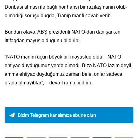
Donbası alması ilə bağlı hər hansı bir razılaşmanın olub-
olmadığı soruşulduqda, Tramp mənfi cavab verib.
Bundan əlavə, ABŞ prezidenti NATO-dan danışarkən
ittifaqdan məyus olduğunu bildirib:
“NATO mənim üçün böyük bir məyusluq oldu – NATO
ehtiyac duyduğumuz yerdə olmadı. Bizə NATO lazım deyil,
amma ehtiyac duyduğumuz zaman belə, onlar sadəcə
orada olmayıblar”, – deyə Tramp bildirib.
Bizim Telegram kanalımıza abunə olun