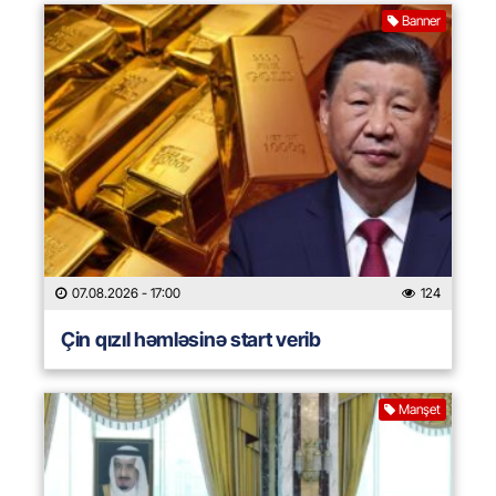
Banner
07.08.2026
- 17:00
124
Çin qızıl həmləsinə start verib
Manşet