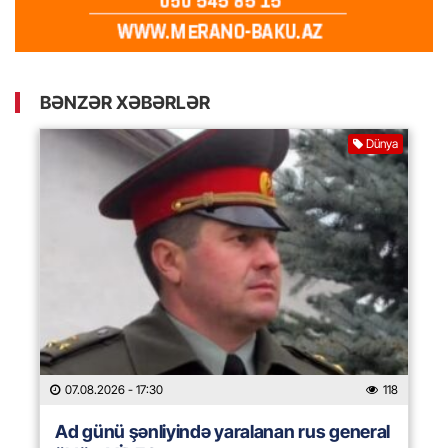
BƏNZƏR XƏBƏRLƏR
Dünya
07.08.2026
- 17:30
118
Ad günü şənliyində yaralanan rus general