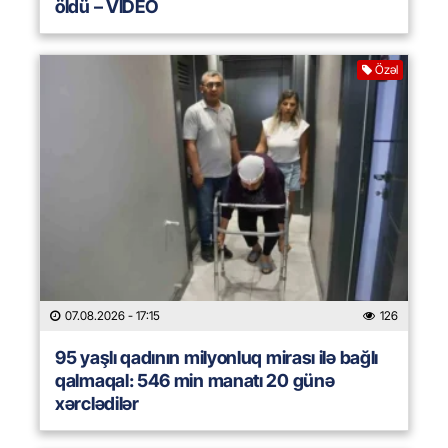
öldü – VİDEO
Özəl
07.08.2026
- 17:15
126
95 yaşlı qadının milyonluq mirası ilə bağlı
qalmaqal: 546 min manatı 20 günə
xərclədilər