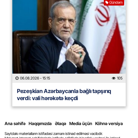
Gündəm
06.08.2026
- 15:15
105
Pezeşkian Azərbaycanla bağlı tapşırıq
verdi: vali hərəkətə keçdi
Ana səhifə
Haqqımızda
Əlaqə
Media üçün
Köhnə versiya
Saytdakı materialların istifadəsi zamanı istinad edilməsi vacibdir.