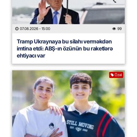
07.08.2026
- 15:00
99
Tramp Ukraynaya bu silahı verməkdən
imtina etdi: ABŞ-ın özünün bu raketlərə
ehtiyacı var
Özəl