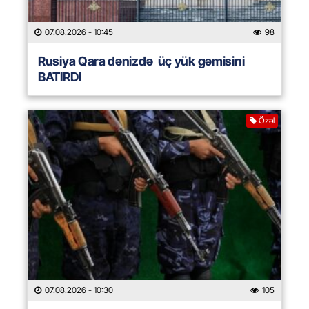
07.08.2026
- 10:45
98
Rusiya Qara dənizdə üç yük gəmisini
BATIRDI
Özəl
07.08.2026
- 10:30
105