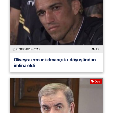
07.08.2026
- 12:00
100
Oliveyra erməni idmançı ilə döyüşündən
imtina etdi
Özəl