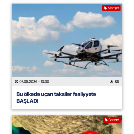
Manşet
07.08.2026
- 10:00
88
Bu ölkədə uçan taksilər fəaliyyətə
BAŞLADI
Banner