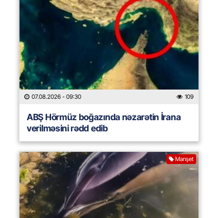
07.08.2026
- 09:30
109
ABŞ Hörmüz boğazında nəzarətin İrana
verilməsini rədd edib
Manşet