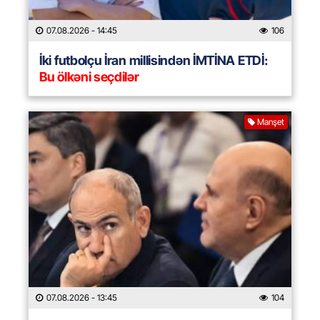
07.08.2026
- 14:45
106
İki futbolçu İran millisindən İMTİNA ETDİ:
Bu ölkəni seçdilər
Manşet
07.08.2026
- 13:45
104