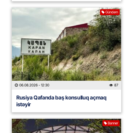
Gündəm
06.08.2026
- 12:30
87
Rusiya Qafanda baş konsulluq açmaq
istəyir
Banner