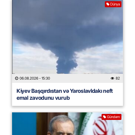
Dünya
06.08.2026
- 15:30
82
Kiyev Başqırdıstan və Yaroslavldakı neft
emal zavodunu vurub
Gündəm