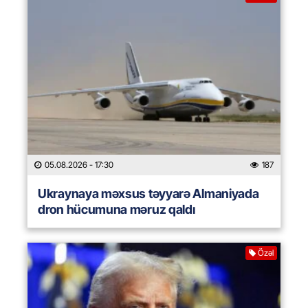
05.08.2026
- 17:30
187
Ukraynaya məxsus təyyarə Almaniyada
dron hücumuna məruz qaldı
Özəl