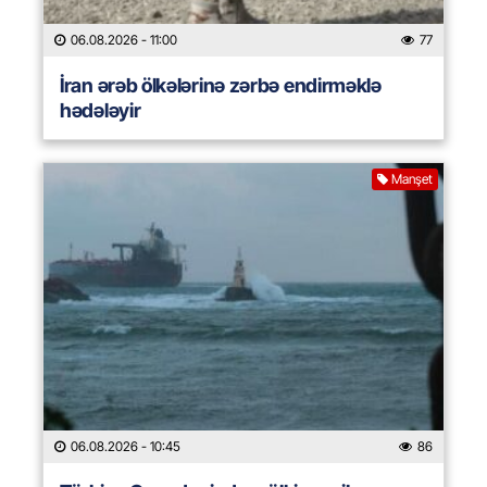
06.08.2026
- 11:00
77
İran ərəb ölkələrinə zərbə endirməklə
hədələyir
Manşet
06.08.2026
- 10:45
86