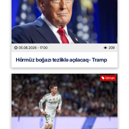
05.08.2026
- 17:00
209
Hörmüz boğazı tezliklə açılacaq- Tramp
İdman