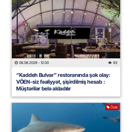
06.08.2026
- 12:00
93
“Kaddeh Bulvar” restoranında şok olay:
VÖEN-siz fəaliyyət, şişirdilmiş hesab :
Müştərilər belə aldadılır
Özəl