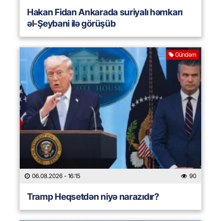
Hakan Fidan Ankarada suriyalı həmkarı
əl-Şeybani ilə görüşüb
Gündəm
06.08.2026
- 16:15
90
Tramp Heqsetdən niyə narazıdır?