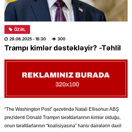
ÖZƏL
29.08.2025
- 16:30
300
Trampı kimlər dəstəkləyir? -Təhlil
“The Washington Post” qəzetində Natali Ellisonun ABŞ
prezidenti Donald Trampın tərəfdarlarının kimlər olduğu,
onun tərəfdarlarının “koalisiyasına” hansı dairələrin daxil