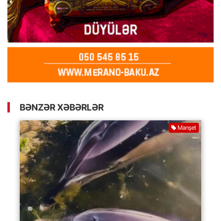
BƏNZƏR XƏBƏRLƏR
Manşet