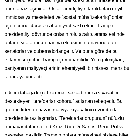
kimi qəbul ediblər, lakin gündəlikdəki bütün məsələlərdə
onunla razılaşmırlar. Onlar təcridçiliyin tərəfdarları deyil,
immiqrasiya məsələləri və “sosial mühafizəkarlıq” onlar
üçün birinci dərəcəli əhəmiyyət kəsb etmir. Trampın
prezidentliyi dövründə onların rolu azalıb, amma əslində
onların sıralarından partiya elitasının nümayəndələri –
senatorlar və qubernatorlar gəlir. Və buna görə də bu
elitanın seçiciləri Tramp üçün önəmlidir. Yeri gəlmişkən,
partiyanın maliyyəçilərinin əhəmiyyətli bir hissəsi məhz bu
təbəqəyə yönəlib.
• İkinci təbəqə kiçik hökuməti və sərt büdcə siyasətini
dəstəkləyən “tərəfdarlar kohortu” adlanan təbəqədir. Bu
qrupun liderləri bəzən maliyyə siyasətinin özündə də
prezidentlə razılaşmırlar. “Tərəfdarlar qrupunun” nüfuzlu
nümayəndələrinə Ted Kruz, Ron DeSantis, Rend Pol və
başqaları daxildir. Trampın onlara münasibəti pisləşə bilər,