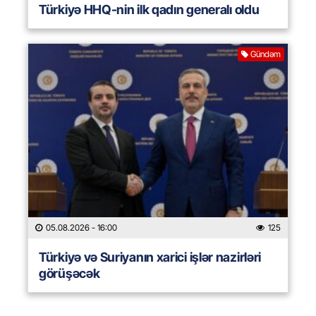
Türkiyə HHQ-nin ilk qadın generalı oldu
Gündəm
05.08.2026
- 16:00
125
Türkiyə və Suriyanın xarici işlər nazirləri
görüşəcək