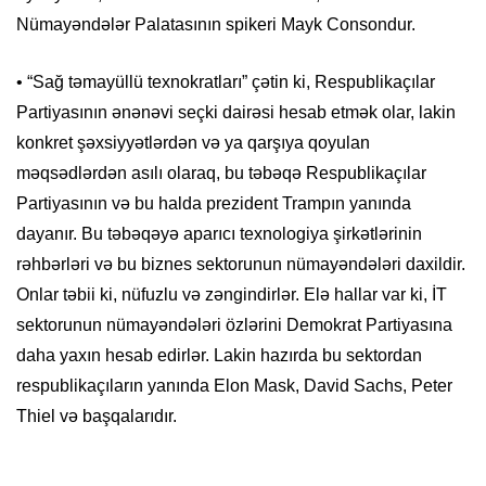
Nümayəndələr Palatasının spikeri Mayk Consondur.
• “Sağ təmayüllü texnokratları” çətin ki, Respublikaçılar
Partiyasının ənənəvi seçki dairəsi hesab etmək olar, lakin
konkret şəxsiyyətlərdən və ya qarşıya qoyulan
məqsədlərdən asılı olaraq, bu təbəqə Respublikaçılar
Partiyasının və bu halda prezident Trampın yanında
dayanır. Bu təbəqəyə aparıcı texnologiya şirkətlərinin
rəhbərləri və bu biznes sektorunun nümayəndələri daxildir.
Onlar təbii ki, nüfuzlu və zəngindirlər. Elə hallar var ki, İT
sektorunun nümayəndələri özlərini Demokrat Partiyasına
daha yaxın hesab edirlər. Lakin hazırda bu sektordan
respublikaçıların yanında Elon Mask, David Sachs, Peter
Thiel və başqalarıdır.