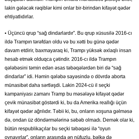
lakin gələcək rəqiblər kimi onlar bir-birindən kifayət qədər
ehtiyatlıdırlar.
• Üçüncü qrup “sağ dindarlardır”. Bu qrup xüsusilə 2016-cı
ildə Trampın tərəfdarı oldu və bu xətti bu günə qədər
davam etdirir, baxmayaraq ki, Trampı yüksək əxlaqlı insan
hesab etmək olduqca çətindir. 2016-cı ildə Trampın
qələbəsini təmin edən əsas təbəqələrdən biri də “sağ
dindarlar” idi. Həmin qələbə sayəsində o dövrdə aborta
münasibət daha sərtləşdi. Lakin 2024-cü il seçki
kampaniyası zamanı Tramp bu məsələyə kifayət qədər
çevik münasibət göstərdi ki, bu da Amerika reallığı üçün
kifayət qədər ağrılıdır. Təbii ki, bu, onların xoşuna gəlməsə
də, ondan üz döndərmələrinə səbəb olmadı. Demək olar ki,
bütün respublikaçılar bu seçki təbəqəsi ilə “oyun
oynayırlar”, onların arasında ən nüfuzlu, bəlkə də