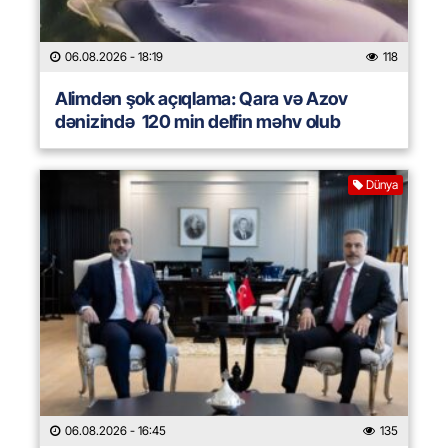
06.08.2026
- 18:19
118
Alimdən şok açıqlama: Qara və Azov
dənizində 120 min delfin məhv olub
Dünya
06.08.2026
- 16:45
135