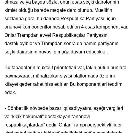
olması və ya başqa sözlə, onun əsas seçki dairələrinin
kimlər olduğu barədə məqalə dərc olunub. Müəllifin
sözlərinə görə, bu dairədə Respublika Partiyası üçün
ənənəvi komponentlər hesab edilən 4 əsas komponent var.
Onlar Trampdan əvvəl Respublikaçılar Partiyasını
dəstəkləyiblər və Trampdan sonra da həmin partiyanın
seçki dairəsinin nüvəsi olmağa davam edəcəklər.
Bu təbəqələrin müxtəlif prioritetləri var, lakin bütün bunlara
baxmayaraq, mühafizəkar siyasi platformada özlərini
kifayət qədər rahat hiss edirlər. Bu komponentləri təqdim
edək.
• Söhbət ilk növbədə bazar iqtisadiyyatını, aşağı vergiləri
və “kiçik hökuməti” dəstəkləyən “ənənəvi
respublikaçılardan” gedir. Onlar Trampı perspektivli lider