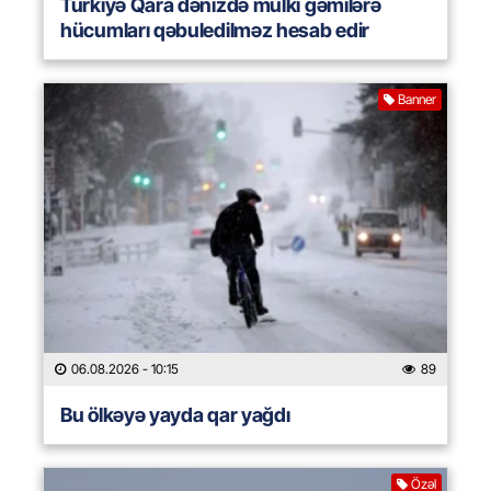
Türkiyə Qara dənizdə mülki gəmilərə
hücumları qəbuledilməz hesab edir
Banner
06.08.2026
- 10:15
89
Bu ölkəyə yayda qar yağdı
Özəl