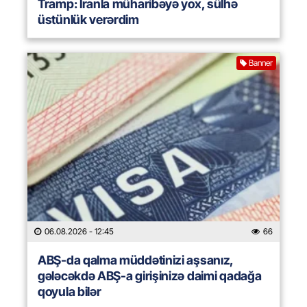
Tramp: İranla müharibəyə yox, sülhə
üstünlük verərdim
Banner
06.08.2026
- 12:45
66
ABŞ-da qalma müddətinizi aşsanız,
gələcəkdə ABŞ-a girişinizə daimi qadağa
qoyula bilər