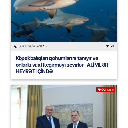
06.08.2026
- 11:45
91
Köpəkbalıqları qohumlarını tanıyır və
onlarla vaxt keçirməyi sevirlər- ALİMLƏR
HEYRƏT İÇİNDƏ
Gündəm