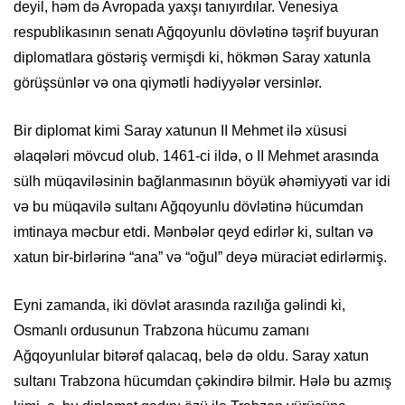
deyil, həm də Avropada yaxşı tanıyırdılar. Venesiya
respublikasının senatı Ağqoyunlu dövlətinə təşrif buyuran
diplomatlara göstəriş vermişdi ki, hökmən Saray xatunla
görüşsünlər və ona qiymətli hədiyyələr versinlər.
Bir diplomat kimi Saray xatunun II Mehmet ilə xüsusi
əlaqələri mövcud olub. 1461-ci ildə, o II Mehmet arasında
sülh müqaviləsinin bağlanmasının böyük əhəmiyyəti var idi
və bu müqavilə sultanı Ağqoyunlu dövlətinə hücumdan
imtinaya məcbur etdi. Mənbələr qeyd edirlər ki, sultan və
xatun bir-birlərinə “ana” və “oğul” deyə müraciət edirlərmiş.
Eyni zamanda, iki dövlət arasında razılığa gəlindi ki,
Osmanlı ordusunun Trabzona hücumu zamanı
Ağqoyunlular bitərəf qalacaq, belə də oldu. Saray xatun
sultanı Trabzona hücumdan çəkindirə bilmir. Hələ bu azmış