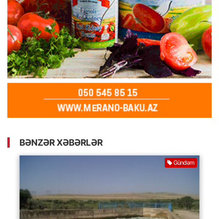
BƏNZƏR XƏBƏRLƏR
Gündəm