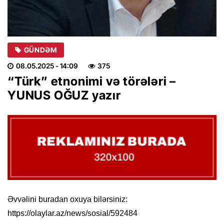
GÜNDƏM
08.05.2025
- 14:09
375
“Türk” etnonimi və törələri –
YUNUS OĞUZ yazır
Əvvəlini buradan oxuya bilərsiniz:
https://olaylar.az/news/sosial/592484