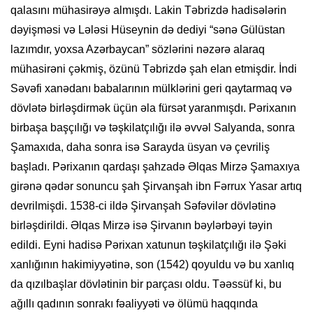
qalasını mühasirəyə almışdı. Lakin Təbrizdə hadisələrin
dəyişməsi və Lələsi Hüseynin də dediyi “sənə Gülüstan
lazımdır, yoxsa Azərbaycan” sözlərini nəzərə alaraq
mühasirəni çəkmiş, özünü Təbrizdə şah elan etmişdir. İndi
Səvəfi xanədanı babalarının mülklərini geri qaytarmaq və
dövlətə birləşdirmək üçün əla fürsət yaranmışdı. Pərixanın
birbaşa başçılığı və təşkilatçılığı ilə əvvəl Salyanda, sonra
Şamaxıda, daha sonra isə Sarayda üsyan və çevriliş
başladı. Pərixanın qardaşı şahzadə Əlqas Mirzə Şamaxıya
girənə qədər sonuncu şah Şirvanşah ibn Fərrux Yasar artıq
devrilmişdi. 1538-ci ildə Şirvanşah Səfəvilər dövlətinə
birləşdirildi. Əlqas Mirzə isə Şirvanın bəylərbəyi təyin
edildi. Eyni hadisə Pərixan xatunun təşkilatçılığı ilə Şəki
xanlığının hakimiyyətinə, son (1542) qoyuldu və bu xanlıq
da qızılbaşlar dövlətinin bir parçası oldu. Təəssüf ki, bu
ağıllı qadının sonrakı fəaliyyəti və ölümü haqqında