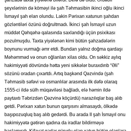
şeyxlərinin də köməyi ilə şah Təhmasibin ikinci oğlu ikinci
İsmayıl şah elan olundu. Lakin Pərixan xatunun şahdan
gözləntiləri özünü doğrultmadı. İkinci şah İsmayıl uzun
müddət Qəhqəhə qalasında saxlandığı üçün psixikası
pozulmuşdu. Taxta yiyələnən kimi bütün şahzadələrin
boynunu vurmağı əmr etdi. Bundan yalnız doğma qardaşı
Məhəmməd və onun oğlanları xilas oldu. On səkkiz aylıq
hakimiyyəti dövründə hətta yeni sikkələr buraxdırıb “Əli”
sözünü oradan çıxartdı. Artıq başkənd Qəzvində (şah
Təhmasib səfəvi və osmanlılar arasında ilk dəfə olaraq
1555-ci ildə sülh müqaviləsi bağladı, elə həmin ildə
paytaxtı Təbrizdən Qəzvinə köçürdü) narazılıqlar baş alıb
getdi. Pərixan xatun bunun qarşısını almasaydı, ölkədə
başıpozuqluq baş alıb gedərdi. Bu arada II şah İsmayıl onu
hakimiyyətə gətirən qadına da iradlar bildirməyə
başlamışdı. Kifayət qədər qürurlu olan xatun bütün olanlara