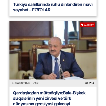
Türkiyə sahillərində ruhu dinləndirən mavi
səyahət – FOTOLAR
Gündəm
04.08.2026
- 21:38
254
Qardaşlıqdan müttəfiqliyə:Bakı-Bişkek
əlaqələrinin yeni zirvəsi və türk
dünyasının geosiyasi gələcəyi