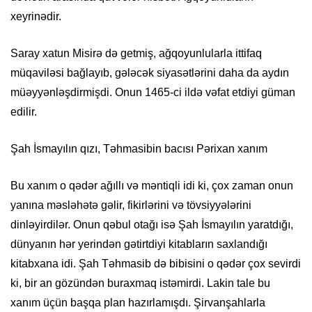
xeyrinədir.
Saray xatun Misirə də getmiş, ağqoyunlularla ittifaq
müqaviləsi bağlayıb, gələcək siyasətlərini daha da aydın
müəyyənləşdirmişdi. Onun 1465-ci ildə vəfat etdiyi güman
edilir.
Şah İsmayılın qızı, Təhmasibin bacısı Pərixan xanım
Bu xanım o qədər ağıllı və məntiqli idi ki, çox zaman onun
yanına məsləhətə gəlir, fikirlərini və tövsiyyələrini
dinləyirdilər. Onun qəbul otağı isə Şah İsmayılın yaratdığı,
dünyanın hər yerindən gətirtdiyi kitabların saxlandığı
kitabxana idi. Şah Təhmasib də bibisini o qədər çox sevirdi
ki, bir an gözündən buraxmaq istəmirdi. Lakin tale bu
xanım üçün başqa plan hazırlamışdı. Şirvanşahlarla