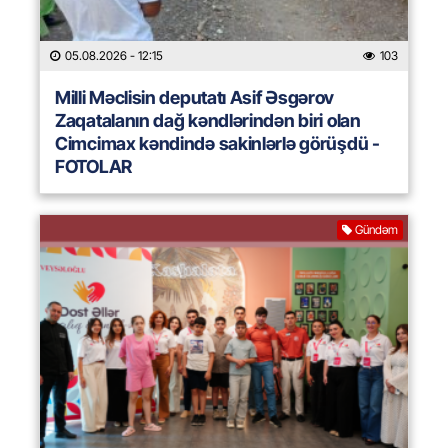
05.08.2026
- 12:15
103
Milli Məclisin deputatı Asif Əsgərov
Zaqatalanın dağ kəndlərindən biri olan
Cimcimax kəndində sakinlərlə görüşdü -
FOTOLAR
Gündəm