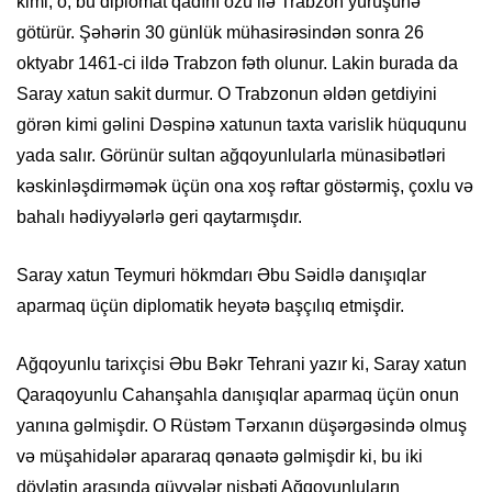
kimi, o, bu diplomat qadını özü ilə Trabzon yürüşünə
götürür. Şəhərin 30 günlük mühasirəsindən sonra 26
oktyabr 1461-ci ildə Trabzon fəth olunur. Lakin burada da
Saray xatun sakit durmur. O Trabzonun əldən getdiyini
görən kimi gəlini Dəspinə xatunun taxta varislik hüququnu
yada salır. Görünür sultan ağqoyunlularla münasibətləri
kəskinləşdirməmək üçün ona xoş rəftar göstərmiş, çoxlu və
bahalı hədiyyələrlə geri qaytarmışdır.
Saray xatun Teymuri hökmdarı Əbu Səidlə danışıqlar
aparmaq üçün diplomatik heyətə başçılıq etmişdir.
Ağqoyunlu tarixçisi Əbu Bəkr Tehrani yazır ki, Saray xatun
Qaraqoyunlu Cahanşahla danışıqlar aparmaq üçün onun
yanına gəlmişdir. O Rüstəm Tərxanın düşərgəsində olmuş
və müşahidələr apararaq qənaətə gəlmişdir ki, bu iki
dövlətin arasında qüvvələr nisbəti Ağqoyunluların