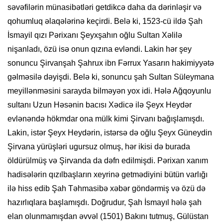
səvəfilərin münasibətləri getdikcə daha da dərinləşir və
qohumluq əlaqələrinə keçirdi. Belə ki, 1523-cü ildə Şah
İsmayil qızı Pərixanı Şeyxşahın oğlu Sultan Xəlilə
nişanladı, özü isə onun qızına evləndi. Lakin hər şey
sonuncu Şirvanşah Şahrux ibn Fərrux Yasarın hakimiyyətə
gəlməsilə dəyişdi. Belə ki, sonuncu şah Sultan Süleymana
meyillənməsini sarayda bilməyən yox idi. Hələ Ağqoyunlu
sultanı Uzun Həsənin bacısı Xədicə ilə Şeyx Heydər
evlənəndə hökmdar ona mülk kimi Şirvanı bağışlamışdı.
Lakin, istər Şeyx Heydərin, istərsə də oğlu Şeyx Güneydin
Şirvana yürüşləri ugursuz olmuş, hər ikisi də burada
öldürülmüş və Şirvanda da dəfn edilmişdi. Pərixan xanım
hadisələrin qızılbaşların xeyrinə getmədiyini bütün varlığı
ilə hiss edib Şah Təhmasibə xəbər göndərmiş və özü də
hazırlıqlara başlamışdı. Doğrudur, Şah İsmayıl hələ şah
elan olunmamışdan əvvəl (1501) Bakını tutmuş, Gülüstan