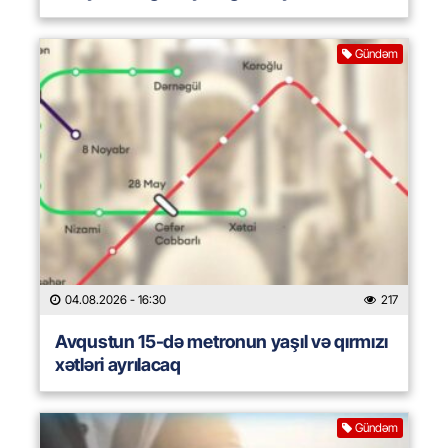
Gündəm
04.08.2026
- 16:30
217
Avqustun 15-də metronun yaşıl və qırmızı
xətləri ayrılacaq
Gündəm