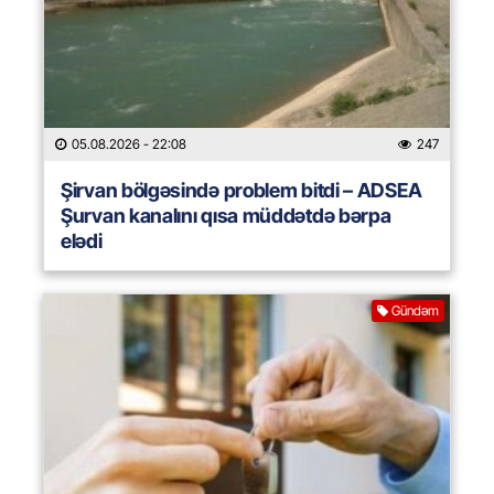
05.08.2026
- 22:08
247
Şirvan bölgəsində problem bitdi – ADSEA
Şurvan kanalını qısa müddətdə bərpa
elədi
Gündəm