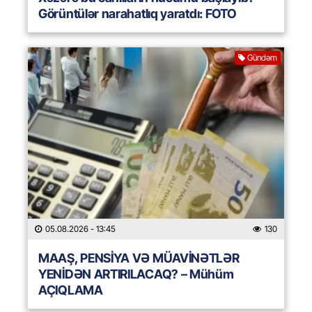
Görüntülər narahatlıq yaratdı: FOTO
Gündəm
05.08.2026
- 13:45
130
MAAŞ, PENSİYA VƏ MÜAVİNƏTLƏR
YENİDƏN ARTIRILACAQ? – Mühüm
AÇIQLAMA