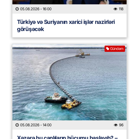
05.08.2026
- 16:00
118
Türkiyə və Suriyanın xarici işlər nazirləri
görüşəcək
Gündəm
05.08.2026
- 14:00
96
Xəzərə bu canlıların hücumu başlayıb? –