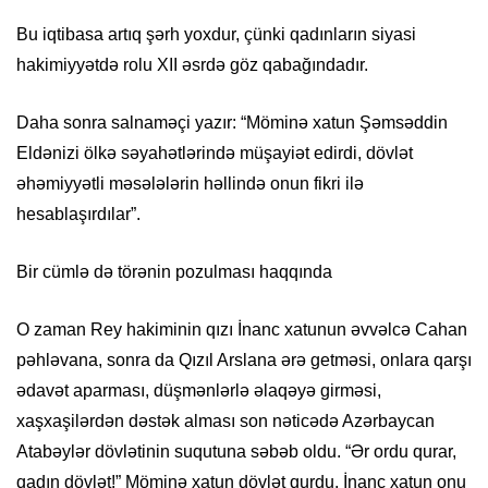
Bu iqtibasa artıq şərh yoxdur, çünki qadınların siyasi
hakimiyyətdə rolu XII əsrdə göz qabağındadır.
Daha sonra salnaməçi yazır: “Möminə xatun Şəmsəddin
Eldənizi ölkə səyahətlərində müşayiət edirdi, dövlət
əhəmiyyətli məsələlərin həllində onun fikri ilə
hesablaşırdılar”.
Bir cümlə də törənin pozulması haqqında
O zaman Rey hakiminin qızı İnanc xatunun əvvəlcə Cahan
pəhləvana, sonra da Qızıl Arslana ərə getməsi, onlara qarşı
ədavət aparması, düşmənlərlə əlaqəyə girməsi,
xaşxaşilərdən dəstək alması son nəticədə Azərbaycan
Atabəylər dövlətinin suqutuna səbəb oldu. “Ər ordu qurar,
qadın dövlət!” Möminə xatun dövlət qurdu, İnanc xatun onu