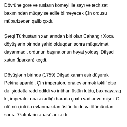
Dövrünə görə və rusların köməyi ilə sayı və təchizat
baxımından müqayisə edilə bilməyəcək Çin ordusu
mübarizədən qalib çıxdı.
Şərqi Türküstanın xanlarından biri olan Cahangir Xoca
döyüşlərin birində şəhid olduqdan sonra müqavimət
dayanmadı, ordunun başına onun həyat yoldaşı Dilşad
xatun (İparxan) keçdi.
Döyüşlərin birində (1759) Dilşad xanım əsir düşərək
Pekinə aparıldı. Çin imperatoru ona evlənmək təklif etsə
də, şiddətlə rədd edildi və intiharı üstün tutdu, baxmayaraq
ki, imperator ona azadlığı barədə çoxlu vədlər vermişdi. O
ölümü çinli ilə evlənməkdən üstün tutdu və ölümündən
sonra “Gəlinlərin anası” adı aldı.