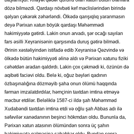
dözə bilməzdi. Qardaşı növbəti kef məclislərindən birində
qəlyan çəkərək zəhərləndi. Ölkədə qarışıqlıq yaranmasın
deyə Pərixan xatun böyük qardaşı Məhəmmədi
hakimiyyətə gətirdi. Lakin onun arvadı, şər ocağı sayılan
fars əsilli Xeyranisənin qarşısında duruş gətirə bilmədi.
Ərinin xəstəliyindən istifadə edib Xeyranisə Qəzvində və
ölkədə bütün hakimiyyəti əlinə aldı və Pərixan xatunu fiziki
cəhətdən aradan qaldırdı. Lakin çox çəkmədi ki, özünün də
aqibəti faciəvi oldu. Belə ki, oğuz bəyləri qadının
özbaşınalığına dözməyib şaha onun ölümü haqqında
fərman imzalatdırdılar, həmçinin taxtdan imtina etməyə
məcbur etdilər. Beləliklə 1587-ci ildə şah Məhəmməd
Xudabəndi taxtdan imtina etdi və oğlu şah Abbas adı ilə
səfəvilər xanədanının beşinci hökmdarı oldu. Bununla da,
Pərixan xatun atasının ölümündən sonra üç şahın
hakimiyyətə gəlməsinə səbəbkar oldu. Bundan sonra