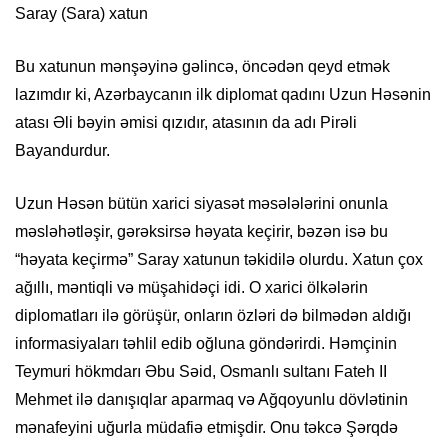
Saray (Sara) xatun
Bu xatunun mənşəyinə gəlincə, öncədən qeyd etmək
lazımdır ki, Azərbaycanın ilk diplomat qadını Uzun Həsənin
atası Əli bəyin əmisi qızıdır, atasının da adı Pirəli
Bayandurdur.
Uzun Həsən bütün xarici siyasət məsələlərini onunla
məsləhətləşir, gərəksirsə həyata keçirir, bəzən isə bu
“həyata keçirmə” Saray xatunun təkidilə olurdu. Xatun çox
ağıllı, məntiqli və müşahidəçi idi. O xarici ölkələrin
diplomatları ilə görüşür, onların özləri də bilmədən aldığı
informasiyaları təhlil edib oğluna göndərirdi. Həmçinin
Teymuri hökmdarı Əbu Səid, Osmanlı sultanı Fateh II
Mehmet ilə danışıqlar aparmaq və Ağqoyunlu dövlətinin
mənafeyini uğurla müdafiə etmişdir. Onu təkcə Şərqdə