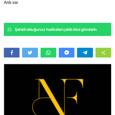
Ardı var
Şahidi olduğunuz hadisələri çəkib bizə göndərin