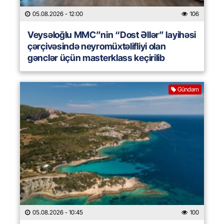
05.08.2026
- 12:00
106
Veysəloğlu MMC”nin “Dost Əllər” layihəsi
çərçivəsində neyromüxtəlifliyi olan
gənclər üçün masterklass keçirilib
Gündəm
05.08.2026
- 10:45
100