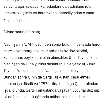
səfəvi, avşar və qacar xanədanlarında qadınların rolu
tamamilə kiçilmiş və hərəmxana idarəçiliyindən o yana
keçməmişdir.
Dilşad xatun (İparxan)
Nadir şahın (1747) qətlindən sonra bütün imperiyada hərc-
mərclik yaranmış, hakimlər ard-arda öz dövlətlərini,
xanlıqlarını, bəyliklərini elan etmişdilər. Əmir Teymur kimi
Nadir şah da Çinə yürüşü düşünürdü. Nə yazıq ki, Əmir
Teymur öz əcəli ilə öldü, Nadir şah isə qətlə yetirildi.
Bundan sonra Çinin də Şərqi Türküstanı Işğal etmək
planları işə düşdü və 1757-ci ildə bu bölgə Çin tərəfindən
Işğal olundu. Şərqi Türküstanda yaşayan uyğurlar düz qırx
iki dəfə müstəqillik uğrunda mübarizə elan etdilər.