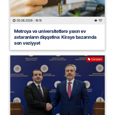
05.08.2026
- 16:15
117
Metroya və universitetlərə yaxın ev
axtaranların diqqətinə: Kirayə bazarında
son vəziyyət
Gündəm