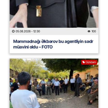
05.08.2026
- 12:30
100
Məmmədnağı Əkbərov bu agentliyin sədr
müavini oldu – FOTO
Gündəm