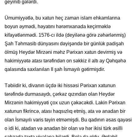
geyinib gələrdi.
Ümumiyyətlə, bu xatun heç zaman islam ehkamlarına
boyun əymədi, həyatını hərəmxanada keçirməklə
kifayətlənmədi. 1576-cı ildə (deyilənə görə zəhərlənmiş)
Şah Təhmasib dünyasını dəyişəndə bir günlük padişah
ölmüş Heydər Mirzəni məhz Pərixan xatun devirmiş və
hakimiyyətə atası tərəfindən on səkkiz il altı ay Qəhqəhə
qalasında saxlanılan II şah İsmayılı gətirmişdir.
Təbiidir ki, divanın üçdə iki hissəsi Pərixan xatunun
tərəfində durmasaydı, çərkəz qızından olan Heydər
Mirzənin hakimiyyəti çox uzun çəkəcəkdi. Lakin Pərixan
xatunun fikrincə, atası haqsızlıq etmiş, ata və anadan bir
olan İsmayılı varis təyin etməmişdi. Bu qadının əsas qayəsi
o idi ki, atadan və anadan bir olan və hər ikisi türk əsilli
şahzadə taxta yiyələnə bilərdi. Belə də oldu. Ərdəbil