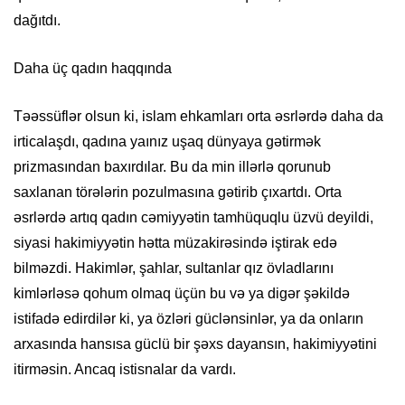
dağıtdı.
Daha üç qadın haqqında
Təəssüflər olsun ki, islam ehkamları orta əsrlərdə daha da
irticalaşdı, qadına yaınız uşaq dünyaya gətirmək
prizmasından baxırdılar. Bu da min illərlə qorunub
saxlanan törələrin pozulmasına gətirib çıxartdı. Orta
əsrlərdə artıq qadın cəmiyyətin tamhüquqlu üzvü deyildi,
siyasi hakimiyyətin hətta müzakirəsində iştirak edə
bilməzdi. Hakimlər, şahlar, sultanlar qız övladlarını
kimlərləsə qohum olmaq üçün bu və ya digər şəkildə
istifadə edirdilər ki, ya özləri güclənsinlər, ya da onların
arxasında hansısa güclü bir şəxs dayansın, hakimiyyətini
itirməsin. Ancaq istisnalar da vardı.