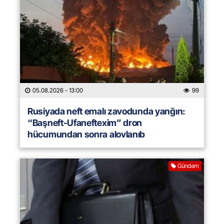
05.08.2026
- 13:00
99
Rusiyada neft emalı zavodunda yanğın:
“Başneft-Ufaneftexim” dron
hücumundan sonra alovlanıb
Gündəm