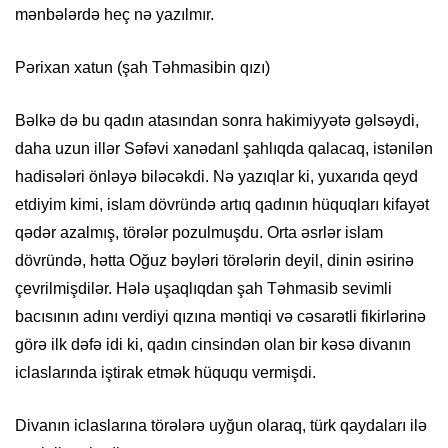
mənbələrdə heç nə yazılmır.
Pərixan xatun (şah Təhmasibin qızı)
Bəlkə də bu qadın atasından sonra hakimiyyətə gəlsəydi,
daha uzun illər Səfəvi xanədanl şahlıqda qalacaq, istənilən
hadisələri önləyə biləcəkdi. Nə yazıqlar ki, yuxarıda qeyd
etdiyim kimi, islam dövründə artıq qadının hüquqları kifayət
qədər azalmış, törələr pozulmuşdu. Orta əsrlər islam
dövründə, hətta Oğuz bəyləri törələrin deyil, dinin əsirinə
çevrilmişdilər. Hələ uşaqlıqdan şah Təhmasib sevimli
bacısının adını verdiyi qızına məntiqi və cəsarətli fikirlərinə
görə ilk dəfə idi ki, qadın cinsindən olan bir kəsə divanın
iclaslarında iştirak etmək hüququ vermişdi.
Divanın iclaslarına törələrə uyğun olaraq, türk qaydaları ilə