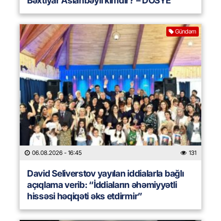
Bəxtiyar Aslanbəyli kimdir? – DOSYE
Gündəm
06.08.2026
- 16:45
131
David Seliverstov yayılan iddialarla bağlı
açıqlama verib: “İddiaların əhəmiyyətli
hissəsi həqiqəti əks etdirmir”