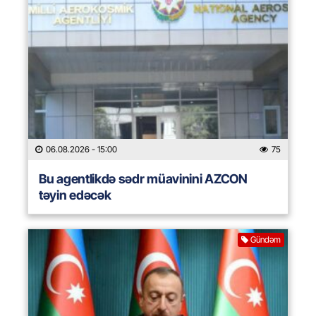
06.08.2026
- 15:00
75
Bu agentlikdə sədr müavinini AZCON
təyin edəcək
Gündəm