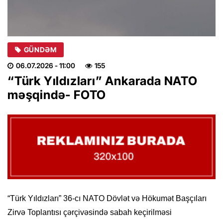
GÜNDƏM
06.07.2026
- 11:00
155
“Türk Yıldızları” Ankarada NATO
məşqində- FOTO
“Türk Yıldızları” 36-cı NATO Dövlət və Hökumət Başçıları
Zirvə Toplantısı çərçivəsində sabah keçirilməsi