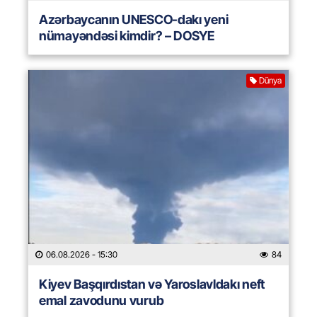
Azərbaycanın UNESCO-dakı yeni
nümayəndəsi kimdir? – DOSYE
Dünya
06.08.2026
- 15:30
84
Kiyev Başqırdıstan və Yaroslavldakı neft
emal zavodunu vurub