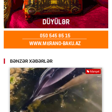
BƏNZƏR XƏBƏRLƏR
Manşet