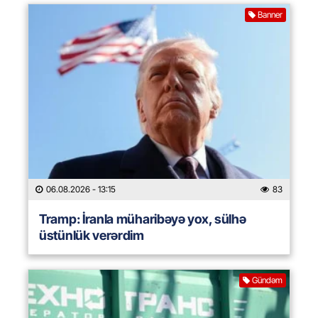
Banner
06.08.2026
- 13:15
83
Tramp: İranla müharibəyə yox, sülhə
üstünlük verərdim
Gündəm