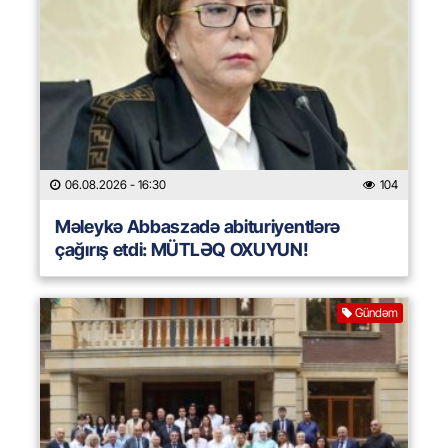
06.08.2026
- 16:30
104
Məleykə Abbaszadə abituriyentlərə
çağırış etdi: MÜTLƏQ OXUYUN!
Gündəm