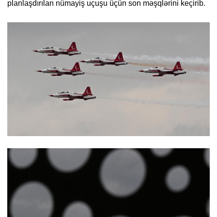
planlaşdırılan nümayiş uçuşu üçün son məşqlərini keçirib.