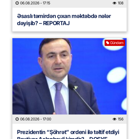
06.08.2026
- 17:15
108
Əsaslı təmirdən çıxan məktəbdə nələr
dəyişib? – REPORTAJ
Gündəm
06.08.2026
- 17:00
156
Prezidentin “Şöhrət” ordeni ilə təltif etdiyi