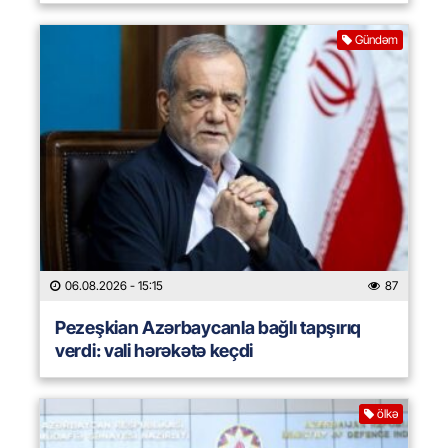
Gündəm
06.08.2026
- 15:15
87
Pezeşkian Azərbaycanla bağlı tapşırıq
verdi: vali hərəkətə keçdi
ölkə