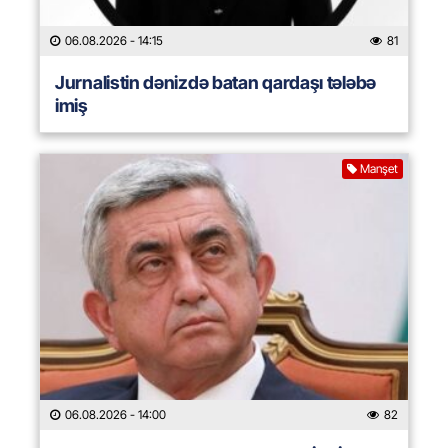
06.08.2026
- 14:15
81
Jurnalistin dənizdə batan qardaşı tələbə
imiş
Manşet
06.08.2026
- 14:00
82