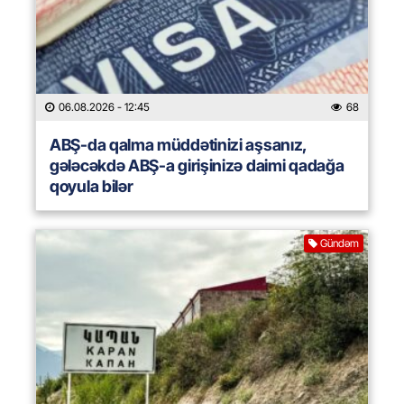
06.08.2026
- 12:45
68
ABŞ-da qalma müddətinizi aşsanız,
gələcəkdə ABŞ-a girişinizə daimi qadağa
qoyula bilər
Gündəm