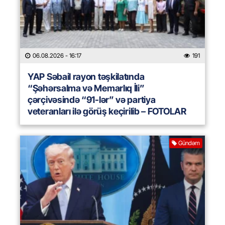
06.08.2026
- 16:17
191
YAP Səbail rayon təşkilatında
“Şəhərsalma və Memarlıq İli”
çərçivəsində “91-lər” və partiya
veteranları ilə görüş keçirilib – FOTOLAR
Gündəm