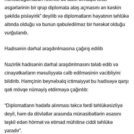
əsgərlərinin bir qrup diplomata atəş açmasını ən kəskin
şəkildə pisləyirik” deyilib və diplomatların həyatının təhlükə
altında olduğu və bunun qəbuledilməz bir hərəkət olduğu
vurğulanıb.
Hadisənin dərhal araşdırılmasına çağırış edilib
Nazirlik hadisənin dərhal araşdırılmasını tələb edib və
cinayətkarların məsuliyyətə cəlb edilməsinin vacibliyini
bildirib. Həmçinin beynəlxalq ictimaiyyət bu hadisəyə qarşı
qəti mövqe nümayiş etdirməyə çağırılıb:
“Diplomatların hədəfə alınması təkcə fərdi təhlükəsizliyə
deyil, həm də dövlətlər arasında münasibətlərin əsasını
təşkil edən hörmət və etimad mühitinə ciddi təhlükə
yaradır”.