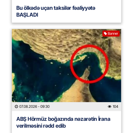
Bu ölkədə uçan taksilər fəaliyyətə
BAŞLADI
Banner
07.08.2026
- 09:30
104
ABŞ Hörmüz boğazında nəzarətin İrana
verilməsini rədd edib