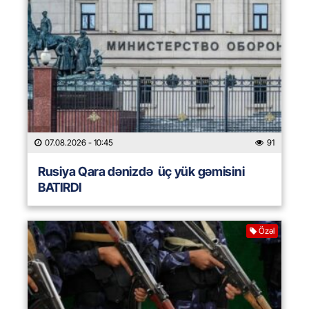
07.08.2026
- 10:45
91
Rusiya Qara dənizdə üç yük gəmisini
BATIRDI
Özəl