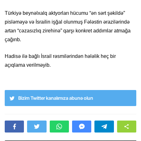
Türkiyə beynəlxalq aktyorları hücumu “ən sərt şəkildə”
pisləməyə və İsrailin işğal olunmuş Fələstin ərazilərində
artan “cəzasızlıq zirehinə” qarşı konkret addımlar atmağa
çağırıb.
Hadisə ilə bağlı İsrail rəsmilərindən hələlik heç bir
açıqlama verilməyib.
Bizim Twitter kanalımıza abunə olun