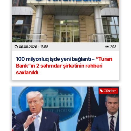
06.08.2026
- 17:58
298
100 milyonluq işdə yeni bağlantı –
“Turan
Bank”ın 2 səhmdar şirkətinin rəhbəri
saxlanıldı
Gündəm