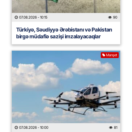
07.08.2026
- 10:15
90
Türkiyə, Səudiyyə Ərəbistanı və Pakistan
birgə müdafiə sazişi imzalayacaqlar
Manşet
07.08.2026
- 10:00
81