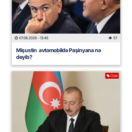
07.08.2026
- 13:45
57
Mişustin avtomobildə Paşinyana nə
deyib?
Özəl