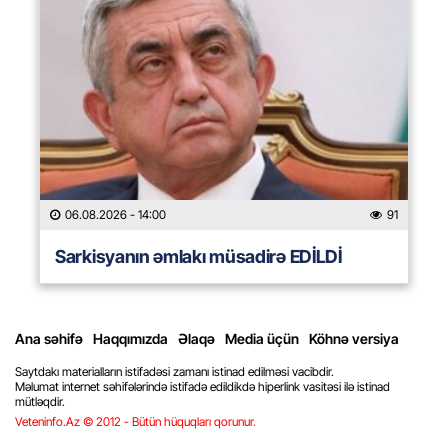
06.08.2026
- 14:00
91
Sarkisyanın əmlakı müsadirə EDİLDİ
Ana səhifə
Haqqımızda
Əlaqə
Media üçün
Köhnə versiya
Saytdakı materialların istifadəsi zamanı istinad edilməsi vacibdir.
Məlumat internet səhifələrində istifadə edildikdə hiperlink vasitəsi ilə istinad
mütləqdir.
Veteninfo.Az © 2012 - Bütün hüquqları qorunur.