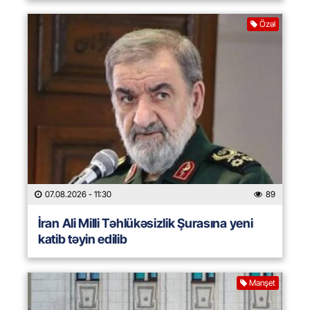
Özəl
07.08.2026
- 11:30
89
İran Ali Milli Təhlükəsizlik Şurasına yeni
katib təyin edilib
Manşet