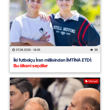
07.08.2026
- 14:45
39
İki futbolçu İran millisindən İMTİNA ETDİ:
Bu ölkəni seçdilər
Manşet