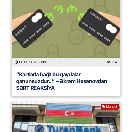
06.08.2026
- 18:11
134
“Kartlarla bağlı bu qaydalar
qanunsuzdur…” – Əkrəm Həsənovdan
SƏRT REAKSİYA
Manşet