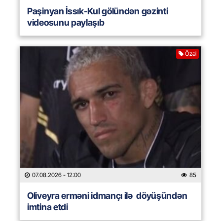
Paşinyan İssık-Kul gölündən gəzinti
videosunu paylaşıb
Özəl
07.08.2026
- 12:00
85
Oliveyra erməni idmançı ilə döyüşündən
imtina etdi