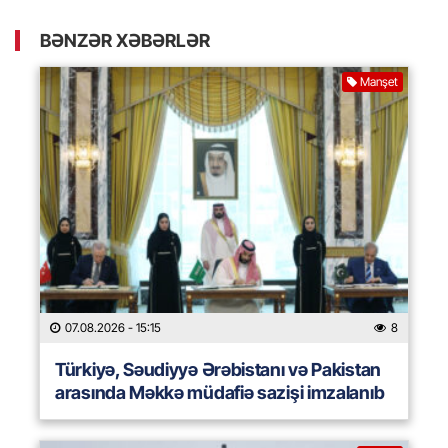
BƏNZƏR XƏBƏRLƏR
Manşet
07.08.2026
- 15:15
8
Türkiyə, Səudiyyə Ərəbistanı və Pakistan
arasında Məkkə müdafiə sazişi imzalanıb