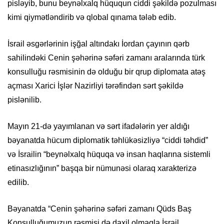
pisləyib, bunu beynəlxalq hüququn ciddi şəkildə pozulması
kimi qiymətləndirib və qlobal qınama tələb edib.
İsrail əsgərlərinin işğal altındakı İordan çayının qərb
sahilindəki Cenin şəhərinə səfəri zamanı aralarında türk
konsulluğu rəsmisinin də olduğu bir qrup diplomata atəş
açması Xarici İşlər Nazirliyi tərəfindən sərt şəkildə
pislənilib.
Mayın 21-də yayımlanan və sərt ifadələrin yer aldığı
bəyanatda hücum diplomatik təhlükəsizliyə “ciddi təhdid”
və İsrailin “beynəlxalq hüquqa və insan haqlarına sistemli
etinasızlığının” başqa bir nümunəsi olaraq xarakterizə
edilib.
Bəyanatda “Cenin şəhərinə səfəri zamanı Qüds Baş
Konsulluğumuzun rəsmisi də daxil olmaqla İsrail