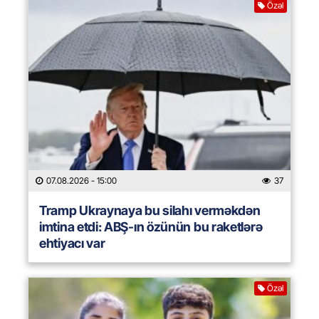
Özəl
07.08.2026
- 15:00
37
Tramp Ukraynaya bu silahı verməkdən
imtina etdi: ABŞ-ın özünün bu raketlərə
ehtiyacı var
Özəl