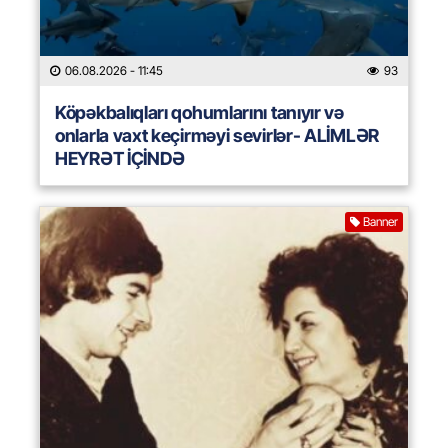
06.08.2026
- 11:45
93
Köpəkbalıqları qohumlarını tanıyır və
onlarla vaxt keçirməyi sevirlər- ALİMLƏR
HEYRƏT İÇİNDƏ
Banner