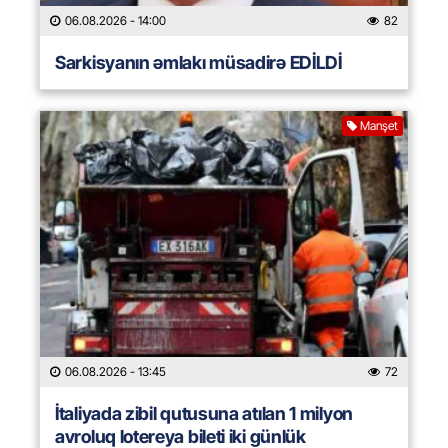
06.08.2026
- 14:00
82
Sarkisyanın əmlakı müsadirə EDİLDİ
Manşet
06.08.2026
- 13:45
72
İtaliyada zibil qutusuna atılan 1 milyon
avroluq lotereya bileti iki günlük