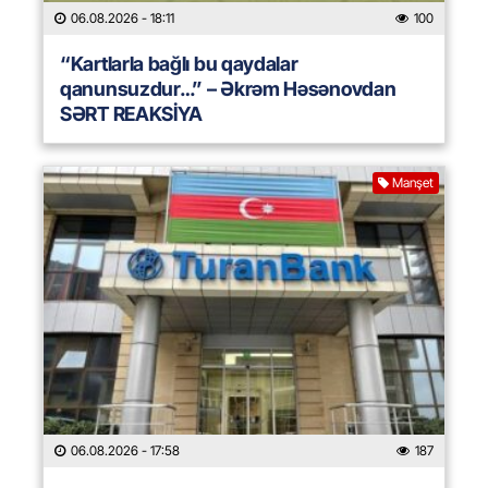
06.08.2026
- 18:11
100
“Kartlarla bağlı bu qaydalar
qanunsuzdur…” – Əkrəm Həsənovdan
SƏRT REAKSİYA
Manşet
06.08.2026
- 17:58
187