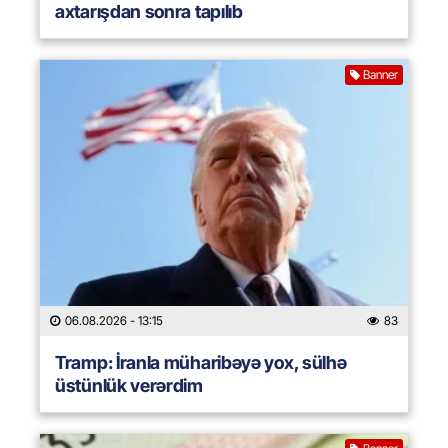
axtarışdan sonra tapılıb
Banner
06.08.2026
- 13:15
83
Tramp: İranla müharibəyə yox, sülhə
üstünlük verərdim