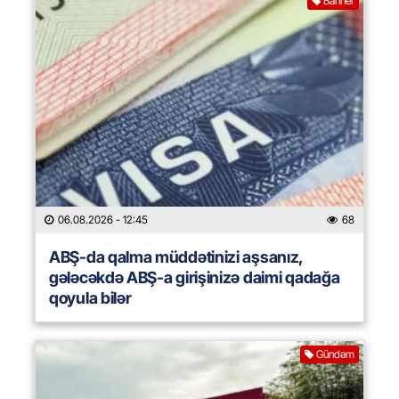
Banner
06.08.2026
- 12:45
68
ABŞ-da qalma müddətinizi aşsanız,
gələcəkdə ABŞ-a girişinizə daimi qadağa
qoyula bilər
Gündəm