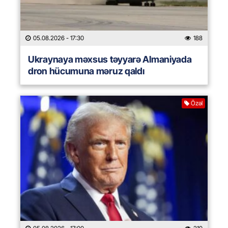
05.08.2026
- 17:30
188
Ukraynaya məxsus təyyarə Almaniyada
dron hücumuna məruz qaldı
Özəl