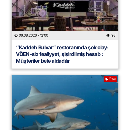
06.08.2026
- 12:00
98
“Kaddeh Bulvar” restoranında şok olay:
VÖEN-siz fəaliyyət, şişirdilmiş hesab :
Müştərilər belə aldadılır
Özəl