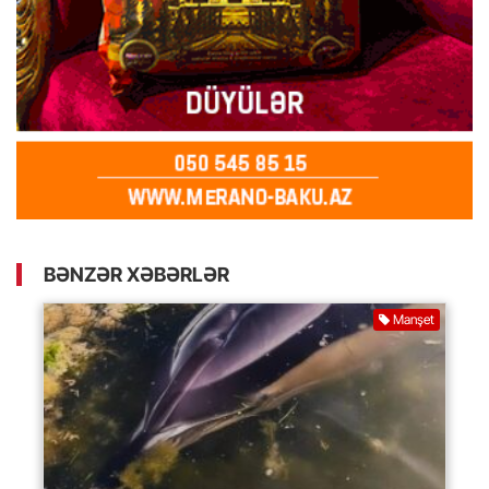
BƏNZƏR XƏBƏRLƏR
Manşet