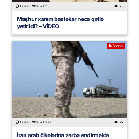
06.08.2026
- 11:15
75
Məşhur xanım bəstəkar necə qətlə
yetirildi? – VİDEO
Banner
06.08.2026
- 11:00
79
İran ərəb ölkələrinə zərbə endirməklə