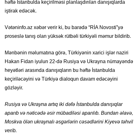
həftə İstanbulda keçirilməsi planlaşdırılan danışıqlarda
iştirak edəcək.
Vətəninfo.az xəbər verir ki, bu barədə “RİA Novosti”yə
proseslə tanış olan yüksək rütbəli türkiyəli məmur bildirib.
Mənbənin məlumatına görə, Türkiyənin xarici işlər naziri
Hakan Fidan iyulun 22-də Rusiya və Ukrayna nümayəndə
heyətləri arasında danışıqların bu həftə İstanbulda
keçiriləcəyini və Türkiyə dialoqun davam edəcəyini
gözləyir.
Rusiya və Ukrayna artıq iki dəfə İstanbulda danışıqlar
aparıb və nəticədə əsir mübadiləsi aparılıb. Bundan əlavə,
Moskva ölən ukraynalı əsgərlərin cəsədlərini Kiyevə təhvil
verib.