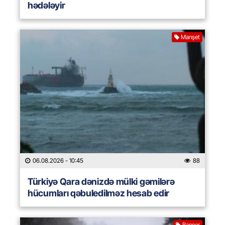
hədələyir
Manşet
06.08.2026
- 10:45
88
Türkiyə Qara dənizdə mülki gəmilərə
hücumları qəbuledilməz hesab edir
Banner