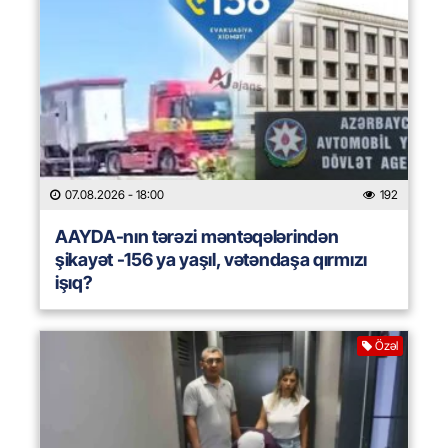
07.08.2026
- 18:00
192
AAYDA-nın tərəzi məntəqələrindən
şikayət -156 ya yaşıl, vətəndaşa qırmızı
işıq?
Özəl