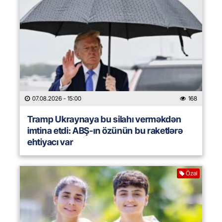
07.08.2026
- 15:00
168
Tramp Ukraynaya bu silahı verməkdən
imtina etdi: ABŞ-ın özünün bu raketlərə
ehtiyacı var
Özəl