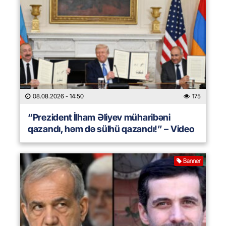
08.08.2026
- 14:50
175
“Prezident İlham Əliyev müharibəni
qazandı, həm də sülhü qazandı!” – Video
Banner