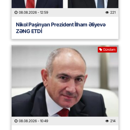
08.08.2026
- 12:59
221
Nikol Paşinyan Prezident İlham Əliyevə
ZƏNG ETDİ
Gündəm
08.08.2026
- 10:49
214