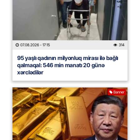
07.08.2026
- 17:15
314
95 yaşlı qadının milyonluq mirası ilə bağlı
qalmaqal: 546 min manatı 20 günə
xərclədilər
Banner