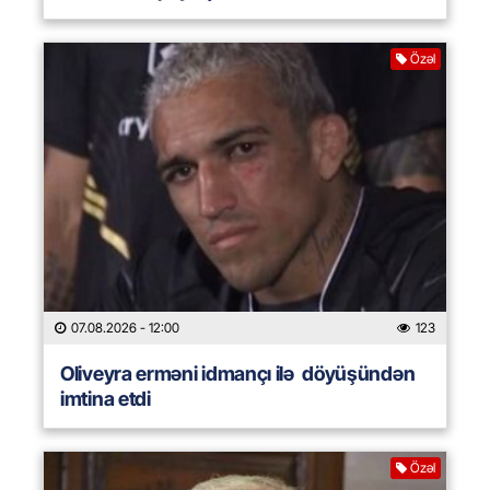
Özəl
07.08.2026
- 12:00
123
Oliveyra erməni idmançı ilə döyüşündən
imtina etdi
Özəl