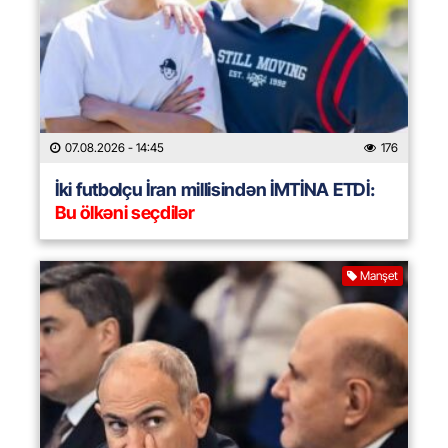
07.08.2026
- 14:45
176
İki futbolçu İran millisindən İMTİNA ETDİ:
Bu ölkəni seçdilər
Manşet