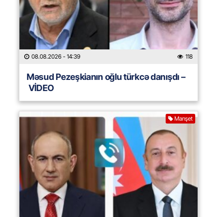
08.08.2026
- 14:39
118
Məsud Pezeşkianın oğlu türkcə danışdı –
VİDEO
Manşet