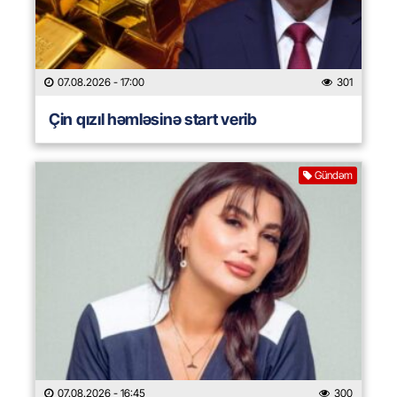
07.08.2026
- 17:00
301
Çin qızıl həmləsinə start verib
Gündəm
07.08.2026
- 16:45
300