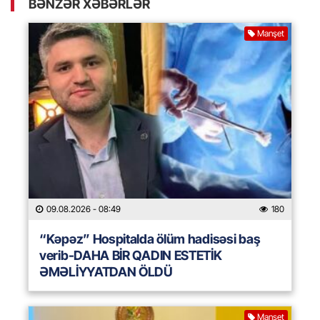
BƏNZƏR XƏBƏRLƏR
Manşet
09.08.2026
- 08:49
180
“Kəpəz” Hospitalda ölüm hadisəsi baş
verib-DAHA BİR QADIN ESTETİK
ƏMƏLİYYATDAN ÖLDÜ
Manşet