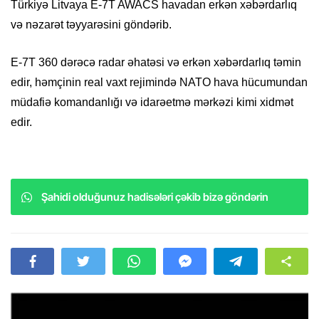
Türkiyə Litvaya E-7T AWACS havadan erkən xəbərdarlıq
və nəzarət təyyarəsini göndərib.
E-7T 360 dərəcə radar əhatəsi və erkən xəbərdarlıq təmin
edir, həmçinin real vaxt rejimində NATO hava hücumundan
müdafiə komandanlığı və idarəetmə mərkəzi kimi xidmət
edir.
Şahidi olduğunuz hadisələri çəkib bizə göndərin