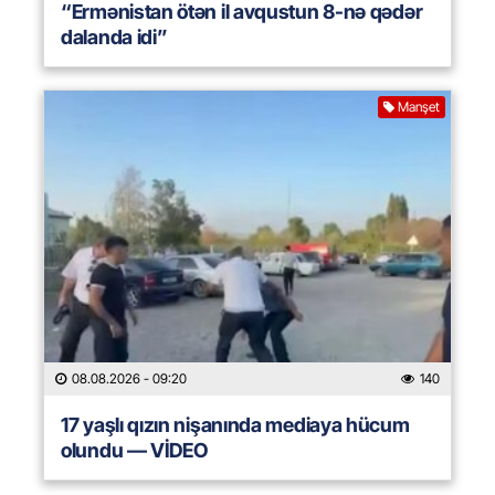
“Ermənistan ötən il avqustun 8-nə qədər
dalanda idi”
Manşet
08.08.2026
- 09:20
140
17 yaşlı qızın nişanında mediaya hücum
olundu — VİDEO