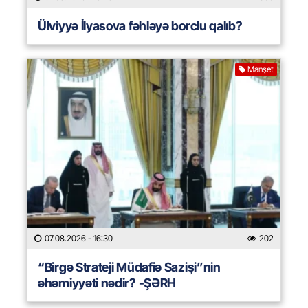
Ülviyyə İlyasova fəhləyə borclu qalıb?
Manşet
07.08.2026
- 16:30
202
“Birgə Strateji Müdafiə Sazişi”nin
əhəmiyyəti nədir? -ŞƏRH