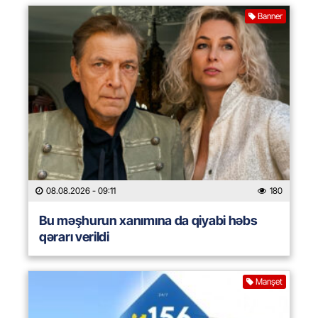
Banner
08.08.2026
- 09:11
180
Bu məşhurun xanımına da qiyabi həbs
qərarı verildi
Manşet