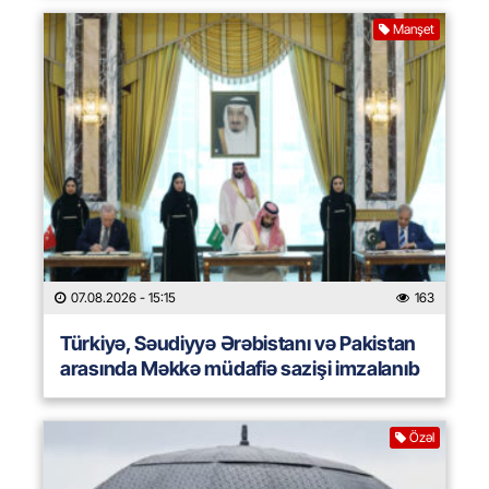
Manşet
07.08.2026
- 15:15
163
Türkiyə, Səudiyyə Ərəbistanı və Pakistan
arasında Məkkə müdafiə sazişi imzalanıb
Özəl