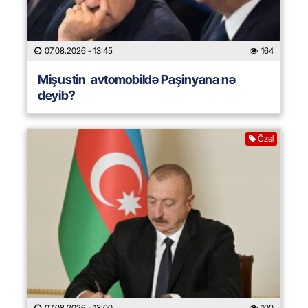
07.08.2026
- 13:45
164
Mişustin avtomobildə Paşinyana nə
deyib?
Özəl
07.08.2026
- 13:00
100