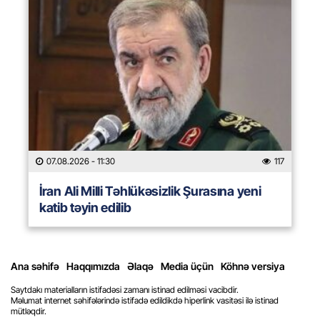
07.08.2026
- 11:30
117
İran Ali Milli Təhlükəsizlik Şurasına yeni
katib təyin edilib
Ana səhifə
Haqqımızda
Əlaqə
Media üçün
Köhnə versiya
Saytdakı materialların istifadəsi zamanı istinad edilməsi vacibdir.
Məlumat internet səhifələrində istifadə edildikdə hiperlink vasitəsi ilə istinad
mütləqdir.