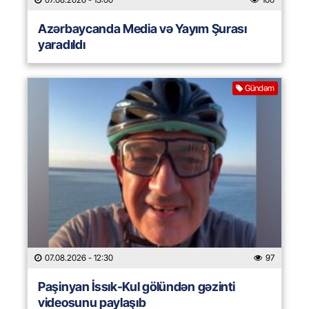
Azərbaycanda Media və Yayım Şurası
yaradıldı
Gündəm
07.08.2026
- 12:30
97
Paşinyan İssık-Kul gölündən gəzinti
videosunu paylaşıb