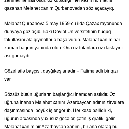
zəhməti ilə nail olan, öz kübarlığı hər kəsin hörmətini
qazanan Məlahət xanım Qurbanovadan söz açacayıq.
Məlahət Qurbanova 5 may 1959-cu ildə Qazax rayonunda
dünyaya göz açıb. Bakı Dövlət Universitetinin hüquq
fakültəsini əla qiymətlərlə başa vurub. Məlahət xanım hər
zaman haqqın yanında olub. Ona üz tutanlara öz dəstəyini
əsirgəməyib.
Gözəl ailə başçısı, qayğıkeş anadır – Fatimə adlı bir qızı
var.
Sözsüz bütün uğurların başlanğıcı inamdan asılıdır. Öz
uğruna inanan Məlahət xanım Azərbaycan adının zirvələrə
daşınmasında böyük işlər görüb. Hər kəsə bəllidir ki,
uğurun arxasında yuxusuz gecələr, çətin iş qrafiki gəlir.
Məlahət xanım bir Azərbaycan xanımı, bir ana olaraq bu