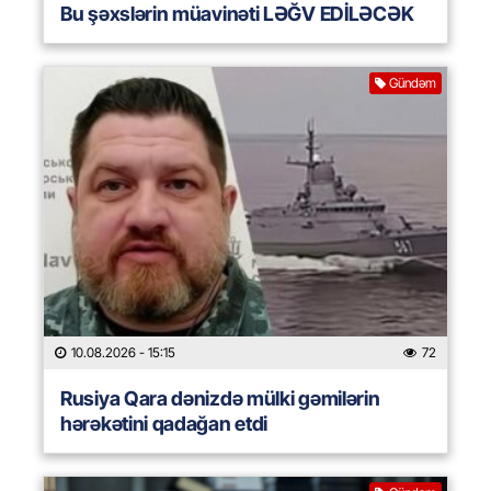
Bu şəxslərin müavinəti LƏĞV EDİLƏCƏK
Gündəm
10.08.2026
- 15:15
72
Rusiya Qara dənizdə mülki gəmilərin
hərəkətini qadağan etdi