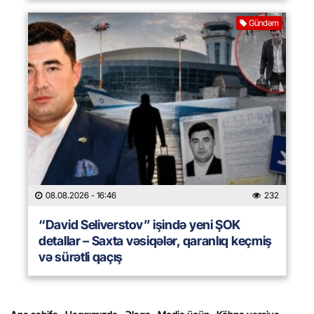
Gündəm
08.08.2026
- 16:46
232
“David Seliverstov” işində yeni ŞOK
detallar – Saxta vəsiqələr, qaranlıq keçmiş
və sürətli qaçış