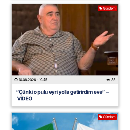
Gündəm
10.08.2026
- 10:45
85
“Çünki o pulu əyri yolla gətirirdim evə” –
VİDEO
Gündəm