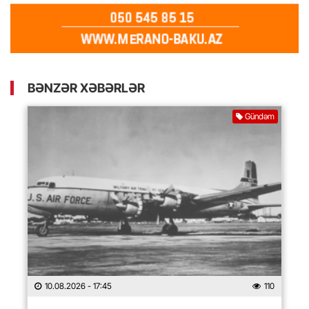
BƏNZƏR XƏBƏRLƏR
Gündəm
10.08.2026
- 17:45
110