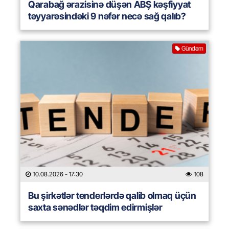
Qarabağ ərazisinə düşən ABŞ kəşfiyyat
təyyarəsindəki 9 nəfər necə sağ qalıb?
Gündəm
10.08.2026
- 17:30
108
Bu şirkətlər tenderlərdə qalib olmaq üçün
saxta sənədlər təqdim edirmişlər