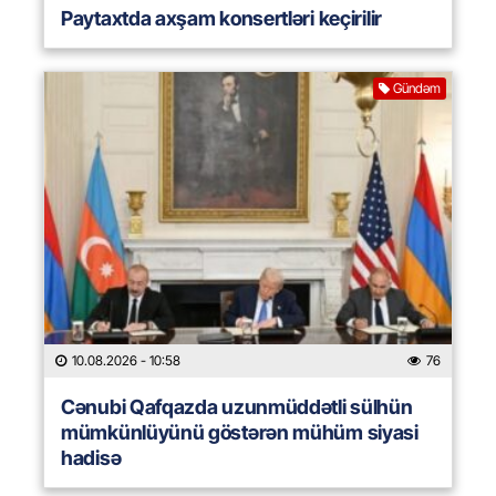
Paytaxtda axşam konsertləri keçirilir
Gündəm
10.08.2026
- 10:58
76
Cənubi Qafqazda uzunmüddətli sülhün
mümkünlüyünü göstərən mühüm siyasi
hadisə