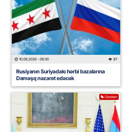
10.08.2026
- 09:30
87
Rusiyanın Suriyadakı hərbi bazalarına
Dəməşq nəzarət edəcək
Gündəm