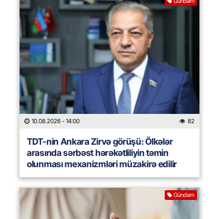
Gündəm
10.08.2026
- 14:00
82
TDT-nin Ankara Zirvə görüşü: Ölkələr
arasında sərbəst hərəkətliliyin təmin
olunması mexanizmləri müzakirə edilir
Gündəm