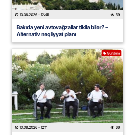
10.08.2026
- 12:45
59
Bakıda yeni avtovağzallar tikilə bilər? –
Alternativ nəqliyyat planı
Gündəm
10.08.2026
- 12:11
66