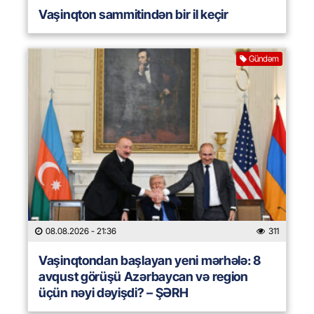
Vaşinqton sammitindən bir il keçir
Gündəm
08.08.2026
- 21:36
311
Vaşinqtondan başlayan yeni mərhələ: 8
avqust görüşü Azərbaycan və region
üçün nəyi dəyişdi? – ŞƏRH