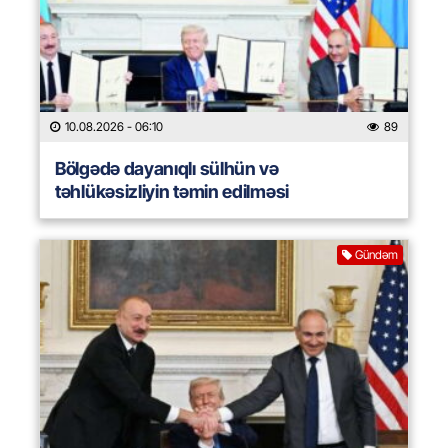
10.08.2026
- 06:10
89
Bölgədə dayanıqlı sülhün və
təhlükəsizliyin təmin edilməsi
Gündəm