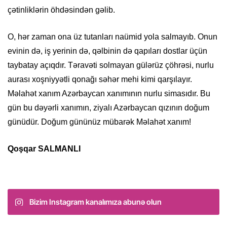
çətinliklərin öhdəsindən gəlib.
O, hər zaman ona üz tutanları naümid yola salmayıb. Onun
evinin də, iş yerinin də, qəlbinin də qapıları dostlar üçün
taybatay açıqdır. Təravəti solmayan gülərüz çöhrəsi, nurlu
aurası xoşniyyətli qonağı səhər mehi kimi qarşılayır.
Məlahət xanım Azərbaycan xanımının nurlu simasıdır. Bu
gün bu dəyərli xanımın, ziyalı Azərbaycan qızının doğum
günüdür. Doğum gününüz mübarək Məlahət xanım!
Qoşqar SALMANLI
Bizim Instagram kanalımıza abunə olun