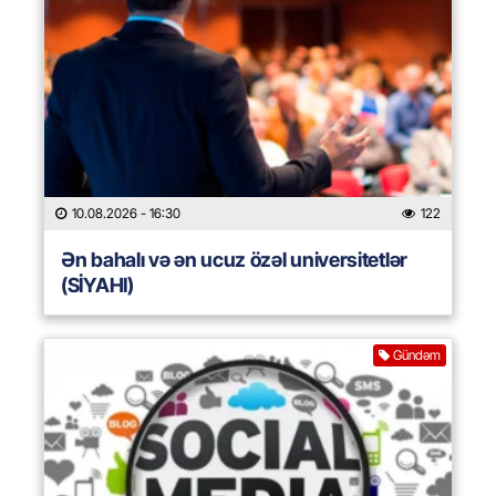
10.08.2026
- 16:30
122
Ən bahalı və ən ucuz özəl universitetlər
(SİYAHI)
Gündəm