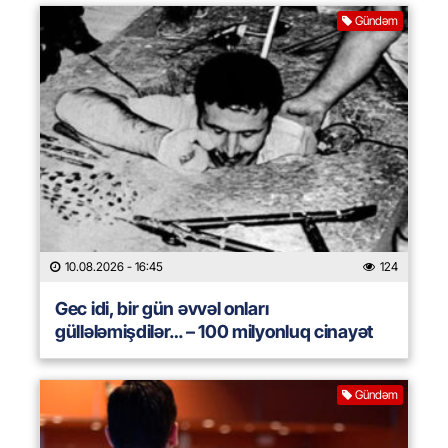
Gündəm
10.08.2026
- 16:45
124
Gec idi, bir gün əvvəl onları
güllələmişdilər… – 100 milyonluq cinayət
Gündəm