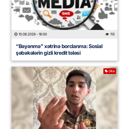
10.08.2026
- 16:00
113
“Bəyənmə” xətrinə borclanma: Sosial
şəbəkələrin gizli kredit tələsi
ölkə