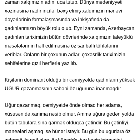
zaman xalqımızın adını uca tutub. Dünya mədəniyyəti
xəzinəsinə nadir incilər bəxş etmiş xalqımızın mənəvi
dəyərlərinin formalaşmasında və inkişafında da
qadınlarımızın böyük rolu olub. Eyni zamanda, Azərbaycan
qadınları tariximizin bütün dövrlərində xalqımızın taleyüklü
məsələlərinin həll edilməsinə öz sanballı töhfələrini
veriblər. Onların bir çoxunun adları çoxəsrlik tariximizin
səhifələrinə qızıl hərflərlə yazılıb.
Kişilərin dominant olduğu bir cəmiyyətdə qadınların yüksək
UĞUR qazanmasının səbəbi öz uğuruna inanmaqdır.
Uğur qazanmaq, cəmiyyətdə öndə olmaq hər adama,
xüsusən də xanıma nəsib olmur. Amma uğura gedən yolda
bütün tabulara sinə gərmək olduqca çətindir. Bu çətinliyi,
maneələri aşmaq isə hünər istəyir. Bu gün bu ugurlara öz