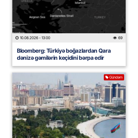
10.08.2026
- 13:00
69
Bloomberg: Türkiyə boğazlardan Qara
dənizə gəmilərin keçidini bərpa edir
Gündəm