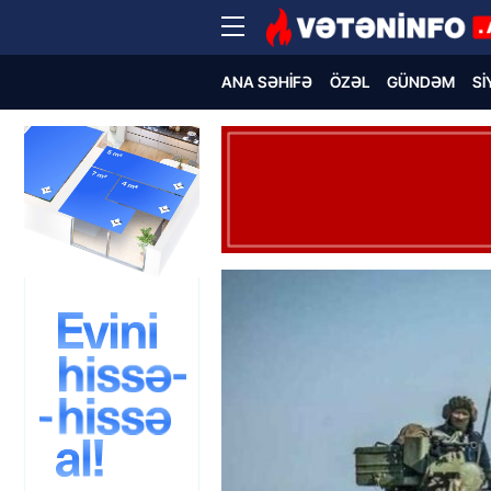
ANA SƏHIFƏ
ÖZƏL
GÜNDƏM
SI