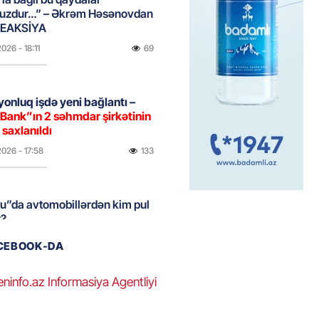
uzdur…” – Əkrəm Həsənovdan
REAKSİYA
2026
- 18:11
69
yonluq işdə yeni bağlantı –
Bank”ın 2 səhmdar şirkətinin
 saxlanıldı
2026
- 17:58
133
u”da avtomobillərdən kim pul
r?
2026
- 17:30
75
ACEBOOK-DA
eninfo.az Informasiya Agentliyi
təmirdən çıxan məktəbdə nələr
b? – REPORTAJ