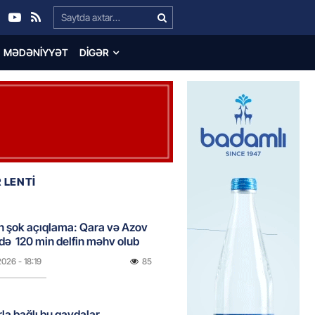
Search…
MƏDƏNIYYƏT
DIGƏR
 LENTİ
n şok açıqlama: Qara və Azov
də 120 min delfin məhv olub
2026
- 18:19
85
rla bağlı bu qaydalar