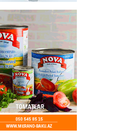
ə FACİƏ – Ər-arvad yanaraq
2026
- 13:30
76
İranla müharibəyə yox, sülhə
k verərdim
2026
- 13:15
75
ycan üzərindən Ermənistana
buğdası gedib
2026
- 13:00
77
qalma müddətinizi aşsanız,
də ABŞ-a girişinizə daimi
qoyula bilər