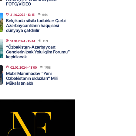
FOTO/VİDEO
21.10.2024
- 13:15
944
Star kartını indi sifariş
Belçikada silsilə tədbirlər: Qərbi
ağdlaşdırmanı komissiyasız
Azərbaycanlıların haqq səsi
dünyaya çatdırılır
2026
- 15:07
80
14.10.2024
- 15:44
1171
“Özbəkistan-Azərbaycan:
Gənclərin İpək Yolu İqlim Forumu”
keçiriləcək
ntlikdə sədr müavinini AZCON
02.02.2024
- 13:00
1758
edəcək
Mobil Məmmədov “Yeni
2026
- 15:00
68
Özbəkistanın ulduzları” Milli
Mükafatın aldı
ycan Ukraynaya qaz tədarük
 hazırdır – Ceyhun Bayramov
2026
- 14:45
67