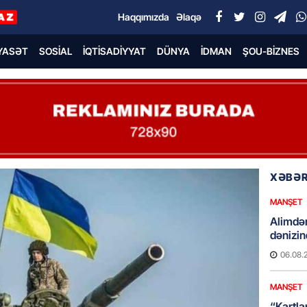
Haqqımızda
Əlaqə
YASƏT
SOSIAL
İQTISADIYYAT
DÜNYA
İDMAN
ŞOU-BIZNES
XƏBƏR
MANŞET
Alimdə
dənizin
06.08.
MANŞET
“Kartla