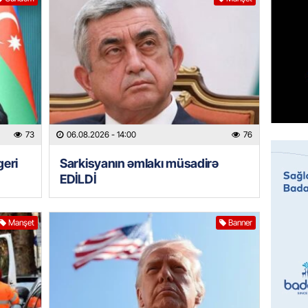
Prezide
06.08.
GÜNDƏM
Jurnali
imiş
06.08.
73
06.08.2026
- 14:00
76
MANŞET
Sarkisy
geri
Sarkisyanın əmlakı müsadirə
EDİLDİ
06.08.
MANŞET
Manşet
Banner
İtaliyad
avroluq 
axtarış
06.08.