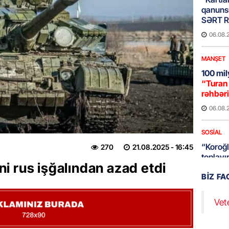
qanuns
SƏRT 
06.08.
MANŞET
100 mil
“Turan 
rəhbəri
06.08.
SOSIAL
“Koroğl
270
21.08.2025
- 16:45
toplayı
i rus işğalından azad etdi
06.08.
BIZ F
GÜNDƏM
Vet
Əsaslı 
dəyişi