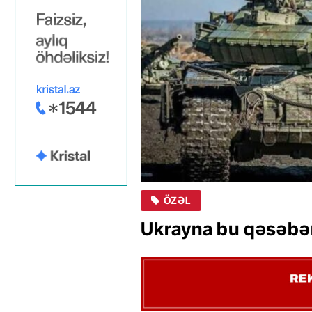
ÖZƏL
Ukrayna bu qəsəbən