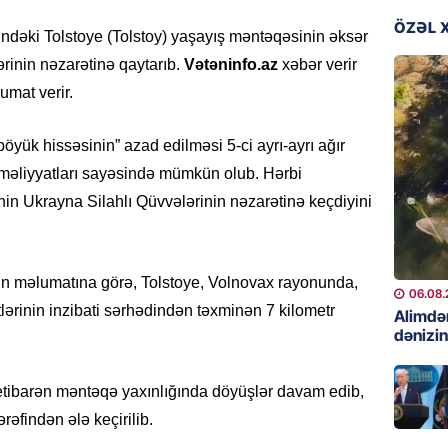
06.08.
ÖZƏL 
indəki Tolstoye (Tolstoy) yaşayış məntəqəsinin əksər
GÜNDƏM
rinin nəzarətinə qaytarıb.
Vətəninfo.az
xəbər verir
Preziden
umat verir.
etdiyi 
DOSYE
böyük hissəsinin” azad edilməsi 5-ci ayrı-ayrı ağır
06.08.
məliyyatları sayəsində mümkün olub. Hərbi
nin Ukrayna Silahlı Qüvvələrinin nəzarətinə keçdiyini
GÜNDƏM
David S
bağlı a
əhəmiyy
nin məlumatına görə, Tolstoye, Volnovax rayonunda,
etdirmi
06.08.
ərinin inzibati sərhədindən təxminən 7 kilometr
Alimdə
06.08.
dənizin
DÜNYA
n etibarən məntəqə yaxınlığında döyüşlər davam edib,
Hakan F
əl-Şeyb
ərəfindən ələ keçirilib.
06.08.