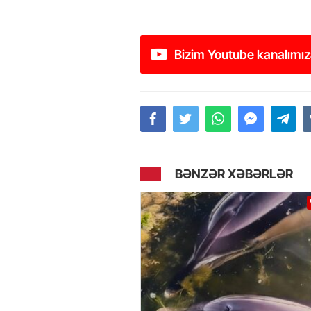
Bizim Youtube kanalımız
BƏNZƏR XƏBƏRLƏR