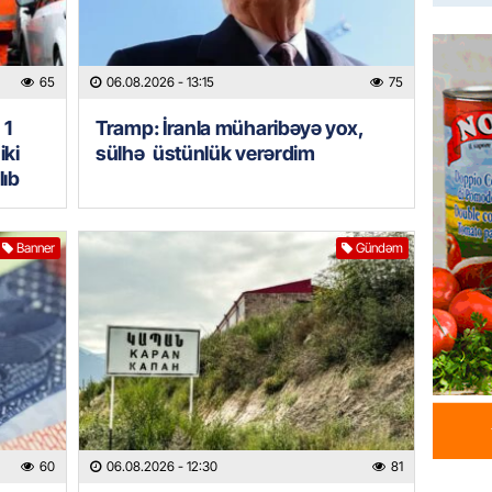
HADISƏ
Tərtərd
ÖLDÜ
65
06.08.2026
- 13:15
75
06.08.
 1
Tramp: İranla müharibəyə yox,
BANNER
iki
sülhə üstünlük verərdim
Tramp: 
lıb
üstünlü
06.08.
Banner
Gündəm
GÜNDƏM
Azərba
Rusiya 
06.08.
BANNER
ABŞ-da 
60
06.08.2026
- 12:30
81
gələcək
qadağa 