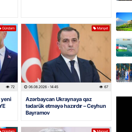
REKLAM
Birbank 
edin, n
Gündəm
Manşet
edin
06.08.
ÖLKƏ
Bu age
təyin 
06.08.
72
06.08.2026
- 14:45
67
MANŞET
Azərba
 yeni
Azərbaycan Ukraynaya qaz
etməyə
YE
tədarük etməyə hazırdır – Ceyhun
Bayramov
06.08.
GÜNDƏM
Gündəm
Manşet