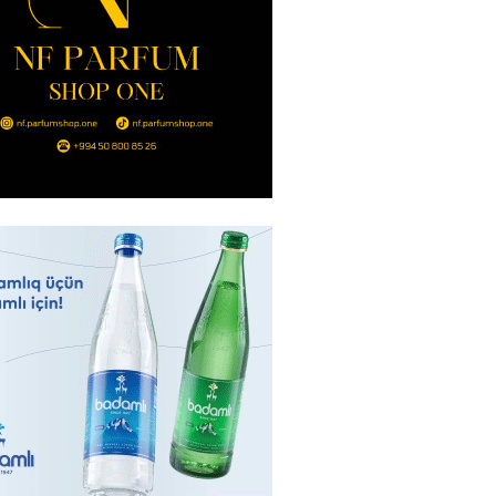
nt Əliyev 2 diplomatı geri çağırdı
2026
- 14:30
73
stin dənizdə batan qardaşı tələbə
2026
- 14:15
72
anın əmlakı müsadirə EDİLDİ
2026
- 14:00
76
a zibil qutusuna atılan 1 milyon
lotereya bileti iki günlük
dan sonra tapılıb
2026
- 13:45
65