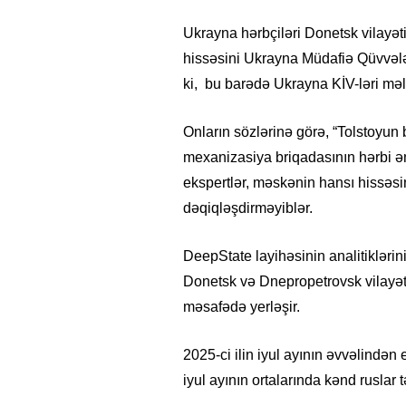
Ukrayna hərbçiləri Donetsk vilayət
hissəsini Ukrayna Müdafiə Qüvvələ
ki, bu barədə Ukrayna KİV-ləri məl
Onların sözlərinə görə, “Tolstoyun 
mexanizasiya briqadasının hərbi ə
ekspertlər, məskənin hansı hissəsi
dəqiqləşdirməyiblər.
DeepState layihəsinin analitikləri
Donetsk və Dnepropetrovsk vilayətl
məsafədə yerləşir.
2025-ci ilin iyul ayının əvvəlində
iyul ayının ortalarında kənd ruslar t