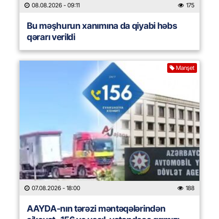
08.08.2026
- 09:11
175
Bu məşhurun xanımına da qiyabi həbs
qərarı verildi
Manşet
07.08.2026
- 18:00
188
AAYDA-nın tərəzi məntəqələrindən