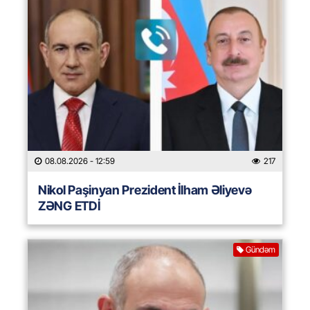
08.08.2026
- 12:59
217
Nikol Paşinyan Prezident İlham Əliyevə
ZƏNG ETDİ
Gündəm