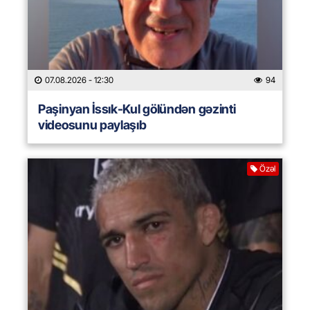
07.08.2026
- 12:30
94
Paşinyan İssık-Kul gölündən gəzinti
videosunu paylaşıb
Özəl