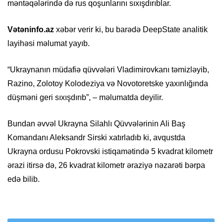
məntəqələrində də rus qoşunlarını sıxışdırıblar.
Vətəninfo.az
xəbər verir ki, bu barədə DeepState analitik
layihəsi məlumat yayıb.
“Ukraynanın müdafiə qüvvələri Vladimirovkanı təmizləyib,
Razino, Zolotoy Kolodeziya və Novotoretske yaxınlığında
düşməni geri sıxışdırıb”, – məlumatda deyilir.
Bundan əvvəl Ukrayna Silahlı Qüvvələrinin Ali Baş
Komandanı Aleksandr Sirski xatırladıb ki, avqustda
Ukrayna ordusu Pokrovski istiqamətində 5 kvadrat kilometr
ərazi itirsə də, 26 kvadrat kilometr əraziyə nəzarəti bərpa
edə bilib.