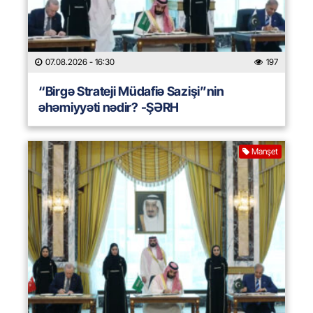
07.08.2026
- 16:30
197
“Birgə Strateji Müdafiə Sazişi”nin
əhəmiyyəti nədir? -ŞƏRH
Manşet