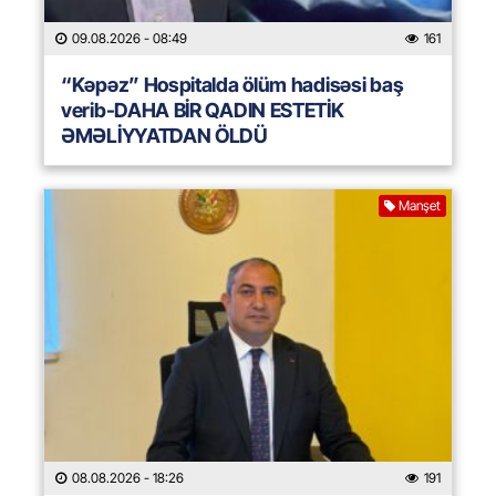
09.08.2026
- 08:49
161
“Kəpəz” Hospitalda ölüm hadisəsi baş
verib-DAHA BİR QADIN ESTETİK
ƏMƏLİYYATDAN ÖLDÜ
Manşet
08.08.2026
- 18:26
191