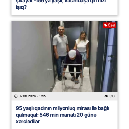
şikayət -156 ya yaşıl, vətəndaşa qırmızı
işıq?
Özəl
07.08.2026
- 17:15
310
95 yaşlı qadının milyonluq mirası ilə bağlı
qalmaqal: 546 min manatı 20 günə
xərclədilər