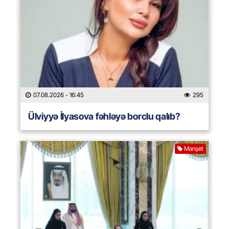
07.08.2026
- 16:45
295
Ülviyyə İlyasova fəhləyə borclu qalıb?
Manşet