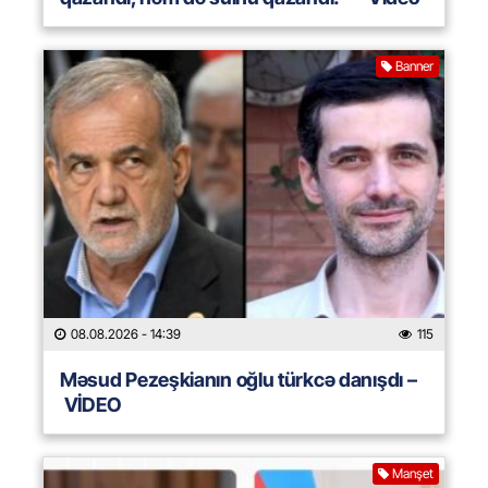
Banner
08.08.2026
- 14:39
115
Məsud Pezeşkianın oğlu türkcə danışdı –
VİDEO
Manşet