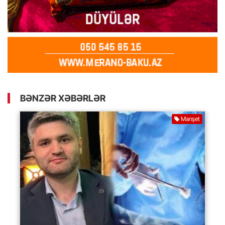
BƏNZƏR XƏBƏRLƏR
Manşet