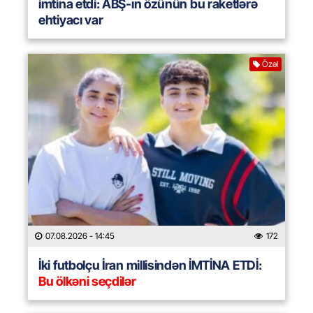
imtina etdi: ABŞ-ın özünün bu raketlərə
ehtiyacı var
Özəl
07.08.2026
- 14:45
172
İki futbolçu İran millisindən İMTİNA ETDİ:
Bu ölkəni seçdilər