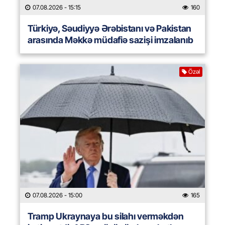
07.08.2026
- 15:15
160
Türkiyə, Səudiyyə Ərəbistanı və Pakistan
arasında Məkkə müdafiə sazişi imzalanıb
Özəl
07.08.2026
- 15:00
165
Tramp Ukraynaya bu silahı verməkdən