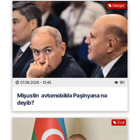
Manşet
07.08.2026
- 13:45
161
Mişustin avtomobildə Paşinyana nə
deyib?
Özəl