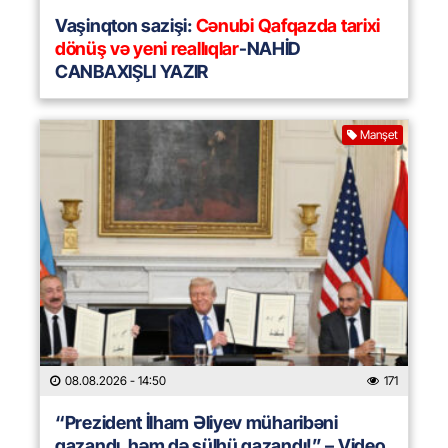
Vaşinqton sazişi:
Cənubi Qafqazda tarixi
dönüş və yeni reallıqlar
-NAHİD
CANBAXIŞLI YAZIR
Manşet
08.08.2026
- 14:50
171
“Prezident İlham Əliyev müharibəni
qazandı, həm də sülhü qazandı!” – Video