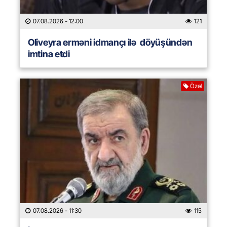
07.08.2026
- 12:00
121
Oliveyra erməni idmançı ilə döyüşündən
imtina etdi
Özəl
07.08.2026
- 11:30
115