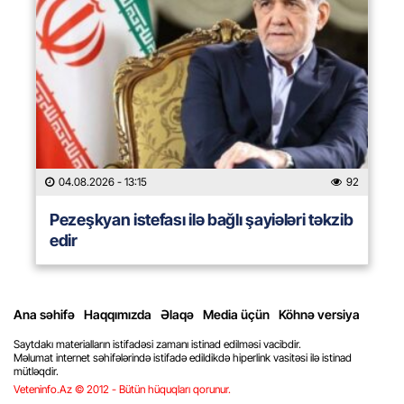
04.08.2026
- 13:15
92
Pezeşkyan istefası ilə bağlı şayiələri təkzib
edir
Ana səhifə
Haqqımızda
Əlaqə
Media üçün
Köhnə versiya
Saytdakı materialların istifadəsi zamanı istinad edilməsi vacibdir.
Məlumat internet səhifələrində istifadə edildikdə hiperlink vasitəsi ilə istinad
mütləqdir.
Veteninfo.Az © 2012 - Bütün hüquqları qorunur.