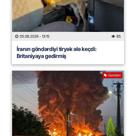
05.08.2026
- 13:15
85
İranın göndərdiyi tiryək ələ keçdi:
Britaniyaya gedirmiş
Gündəm