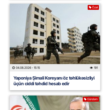
Özəl
04.08.2026
- 15:15
191
Yaponiya Şimali Koreyanı öz təhlükəsizliyi
üçün ciddi təhdid hesab edir
Gündəm