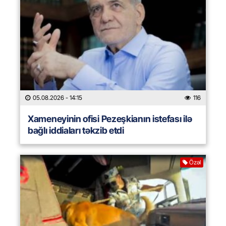
05.08.2026
- 14:15
116
Xameneyinin ofisi Pezeşkianın istefası ilə
bağlı iddiaları təkzib etdi
Özəl