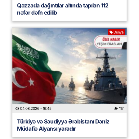
Qəzzada dağıntılar altında tapılan 112
nəfər dəfn edilib
Dünya
04.08.2026
- 16:45
117
Türkiyə və Səudiyyə Ərəbistanı Dəniz
Müdafiə Alyansı yaradır