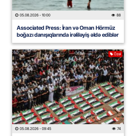
05.08.2026
- 10:00
88
Associated Press: İran və Oman Hörmüz
boğazı danışıqlarında irəliləyiş əldə ediblər
Özəl
05.08.2026
- 09:45
74