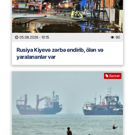
05.08.2026
- 10:15
90
Rusiya Kiyevə zərbə endirib, ölən və
yaralananlar var
Banner