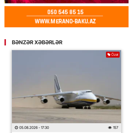
BƏNZƏR XƏBƏRLƏR
Özəl
05.08.2026
- 17:30
157