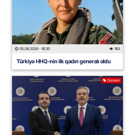
05.08.2026
- 16:30
183
Türkiyə HHQ-nin ilk qadın generalı oldu
Gündəm