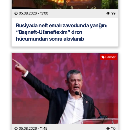
05.08.2026
- 13:00
99
Rusiyada neft emalı zavodunda yanğın:
“Başneft-Ufaneftexim” dron
hücumundan sonra alovlanıb
Banner
05.08.2026
- 11:45
110