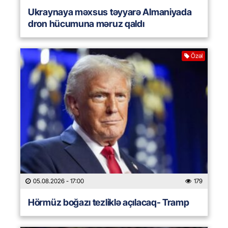
Ukraynaya məxsus təyyarə Almaniyada
dron hücumuna məruz qaldı
Özəl
05.08.2026
- 17:00
179
Hörmüz boğazı tezliklə açılacaq- Tramp