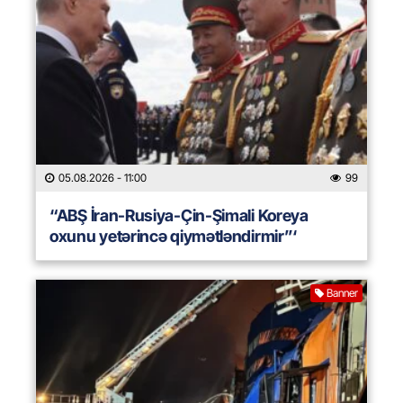
05.08.2026
- 11:00
99
“ABŞ İran-Rusiya-Çin-Şimali Koreya
oxunu yetərincə qiymətləndirmir”‘
Banner