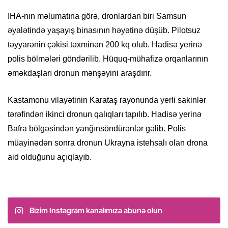
IHA-nın məlumatına görə, dronlardan biri Samsun
əyalətində yaşayış binasının həyətinə düşüb. Pilotsuz
təyyarənin çəkisi təxminən 200 kq olub. Hadisə yerinə
polis bölmələri göndərilib. Hüquq-mühafizə orqanlarının
əməkdaşları dronun mənşəyini araşdırır.
Kastamonu vilayətinin Karataş rayonunda yerli sakinlər
tərəfindən ikinci dronun qalıqları tapılıb. Hadisə yerinə
Bafra bölgəsindən yanğınsöndürənlər gəlib. Polis
müayinədən sonra dronun Ukrayna istehsalı olan drona
aid olduğunu açıqlayıb.
Bizim Instagram kanalımıza abunə olun