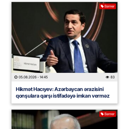
Banner
05.08.2026
- 14:45
83
Hikmət Hacıyev: Azərbaycan ərazisini
qonşulara qarşı istifadəyə imkan verməz
Banner