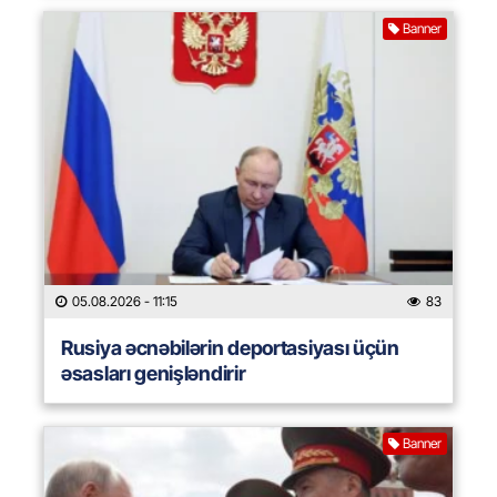
Banner
05.08.2026
- 11:15
83
Rusiya əcnəbilərin deportasiyası üçün
əsasları genişləndirir
Banner