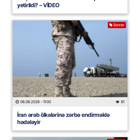
yetirildi? – VİDEO
Banner
06.08.2026
- 11:00
81
İran ərəb ölkələrinə zərbə endirməklə
hədələyir