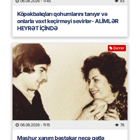
06.08.2026
- 11:45
93
Köpəkbalıqları qohumlarını tanıyır və
onlarla vaxt keçirməyi sevirlər- ALİMLƏR
HEYRƏT İÇİNDƏ
Banner
06.08.2026
- 11:15
76
Məşhur xanım bəstəkar necə qətlə