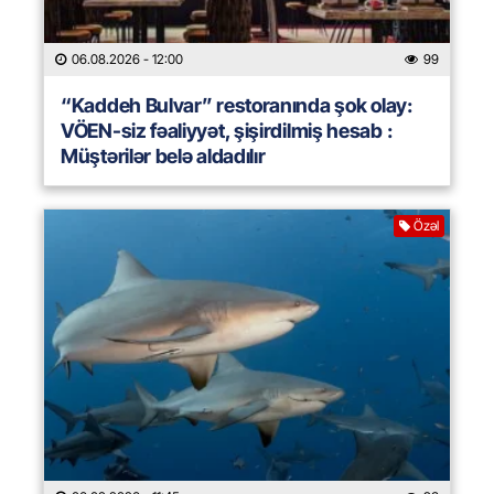
06.08.2026
- 12:00
99
“Kaddeh Bulvar” restoranında şok olay:
VÖEN-siz fəaliyyət, şişirdilmiş hesab :
Müştərilər belə aldadılır
Özəl