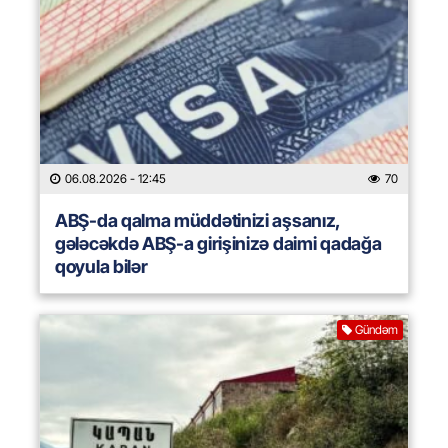
06.08.2026
- 12:45
70
ABŞ-da qalma müddətinizi aşsanız,
gələcəkdə ABŞ-a girişinizə daimi qadağa
qoyula bilər
Gündəm