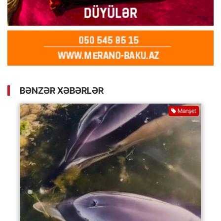
BƏNZƏR XƏBƏRLƏR
Manşet