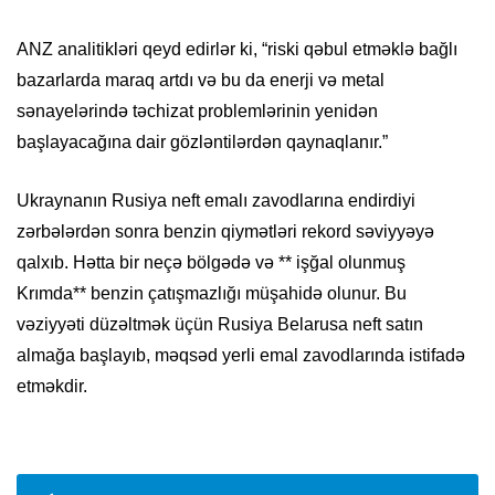
ANZ analitikləri qeyd edirlər ki, “riski qəbul etməklə bağlı
bazarlarda maraq artdı və bu da enerji və metal
sənayelərində təchizat problemlərinin yenidən
başlayacağına dair gözləntilərdən qaynaqlanır.”
Ukraynanın Rusiya neft emalı zavodlarına endirdiyi
zərbələrdən sonra benzin qiymətləri rekord səviyyəyə
qalxıb. Hətta bir neçə bölgədə və ** işğal olunmuş
Krımda** benzin çatışmazlığı müşahidə olunur. Bu
vəziyyəti düzəltmək üçün Rusiya Belarusa neft satın
almağa başlayıb, məqsəd yerli emal zavodlarında istifadə
etməkdir.