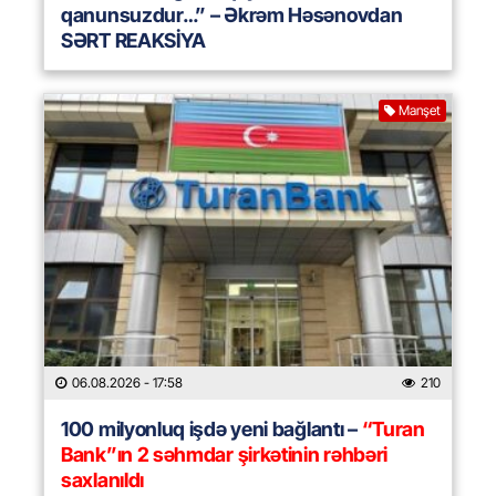
qanunsuzdur…” – Əkrəm Həsənovdan
SƏRT REAKSİYA
Manşet
06.08.2026
- 17:58
210
100 milyonluq işdə yeni bağlantı –
“Turan
Bank”ın 2 səhmdar şirkətinin rəhbəri
saxlanıldı