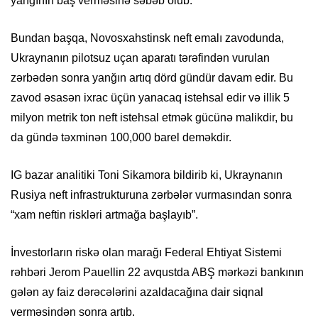
yanğının baş verməsinə səbəb olub.
Bundan başqa, Novosxahstinsk neft emalı zavodunda,
Ukraynanın pilotsuz uçan aparatı tərəfindən vurulan
zərbədən sonra yanğın artıq dörd gündür davam edir. Bu
zavod əsasən ixrac üçün yanacaq istehsal edir və illik 5
milyon metrik ton neft istehsal etmək gücünə malikdir, bu
da gündə təxminən 100,000 barel deməkdir.
IG bazar analitiki Toni Sikamora bildirib ki, Ukraynanın
Rusiya neft infrastrukturuna zərbələr vurmasından sonra
“xam neftin riskləri artmağa başlayıb”.
İnvestorların riskə olan marağı Federal Ehtiyat Sistemi
rəhbəri Jerom Pauellin 22 avqustda ABŞ mərkəzi bankının
gələn ay faiz dərəcələrini azaldacağına dair siqnal
verməsindən sonra artıb.