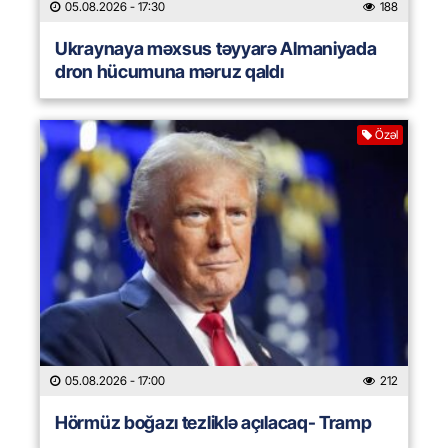
05.08.2026
- 17:30
188
Ukraynaya məxsus təyyarə Almaniyada
dron hücumuna məruz qaldı
Özəl
05.08.2026
- 17:00
212
Hörmüz boğazı tezliklə açılacaq- Tramp