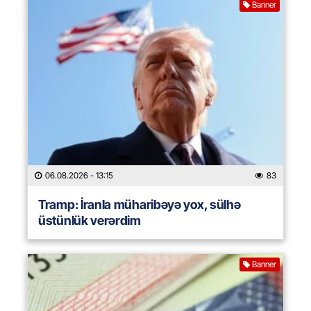
Banner
06.08.2026
- 13:15
83
Tramp: İranla müharibəyə yox, sülhə
üstünlük verərdim
Banner