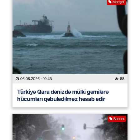
Manşet
06.08.2026
- 10:45
88
Türkiyə Qara dənizdə mülki gəmilərə
hücumları qəbuledilməz hesab edir
Banner