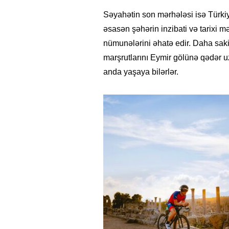
Səyahətin son mərhələsi isə Türkiyə
əsasən şəhərin inzibati və tarixi 
nümunələrini əhatə edir. Daha sakit 
marşrutlarını Eymir gölünə qədər u
anda yaşaya bilərlər.