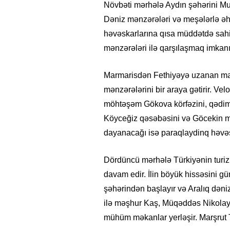
Növbəti mərhələ Aydın şəhərini Muğ
Dəniz mənzərələri və meşələrlə əha
həvəskarlarına qısa müddətdə sahil 
mənzərələri ilə qarşılaşmaq imkanı
Marmarisdən Fethiyəyə uzanan marşru
mənzərələrini bir araya gətirir. Vel
möhtəşəm Gökova körfəzini, qədim 
Köyceğiz qəsəbəsini və Göcekin mən
dayanacağı isə paraqlaydinq həvəsk
Dördüncü mərhələ Türkiyənin turiz
davam edir. İlin böyük hissəsini g
şəhərindən başlayır və Aralıq dəniz
ilə məşhur Kaş, Müqəddəs Nikolay 
mühüm məkanlar yerləşir. Marşrut 