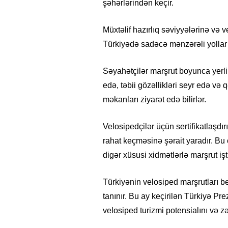
şəhərlərindən keçir.
Müxtəlif hazırlıq səviyyələrinə və 
Türkiyədə sadəcə mənzərəli yollar 
Səyahətçilər marşrut boyunca yerli 
edə, təbii gözəllikləri seyr edə və q
məkanları ziyarət edə bilirlər.
Velosipedçilər üçün sertifikatlaşdı
rahat keçməsinə şərait yaradır. Bu
digər xüsusi xidmətlərlə marşrut işt
Türkiyənin velosiped marşrutları be
tanınır. Bu ay keçirilən Türkiyə Pr
velosiped turizmi potensialını və z