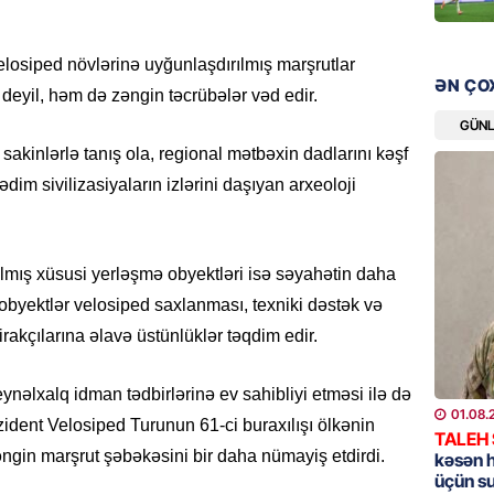
bazarın
05.08.
velosiped növlərinə uyğunlaşdırılmış marşrutlar
ƏN ÇO
deyil, həm də zəngin təcrübələr vəd edir.
GÜNDƏM
Türkiyə
GÜN
nazirlə
sakinlərlə tanış ola, regional mətbəxin dadlarını kəşf
05.08.
ədim sivilizasiyaların izlərini daşıyan arxeoloji
MANŞET
Paşinya
rılmış xüsusi yerləşmə obyektləri isə səyahətin daha
05.08.
 obyektlər velosiped saxlanması, texniki dəstək və
irakçılarına əlavə üstünlüklər təqdim edir.
HADISƏ
Qəbiris
ynəlxalq idman tədbirlərinə ev sahibliyi etməsi ilə də
söydü,
01.08.
ezident Velosiped Turunun 61-ci buraxılışı ölkənin
05.08.
TALEH
əngin marşrut şəbəkəsini bir daha nümayiş etdirdi.
kəsən 
üçün s
BANNER