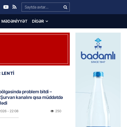
Search…
MƏDƏNIYYƏT
DIGƏR
 LENTİ
bölgəsində problem bitdi –
Şurvan kanalını qısa müddətdə
lədi
2026
- 22:08
250