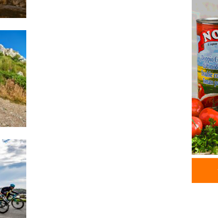
05.08.
GÜNDƏM
Məmməd
sədr mü
05.08.
GÜNDƏM
Milli M
Zaqatal
Cimcim
-FOTO
05.08.
GÜNDƏM
Veysəl
layihəs
olan gə