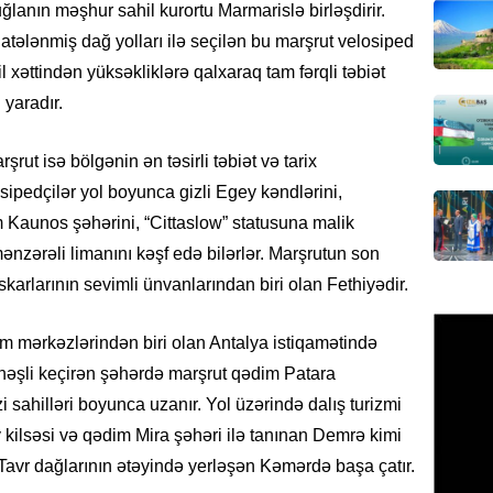
üçün ha
lanın məşhur sahil kurortu Marmarislə birləşdirir.
05.08.
tələnmiş dağ yolları ilə seçilən bu marşrut velosiped
xəttindən yüksəkliklərə qalxaraq tam fərqli təbiət
BANNER
 yaradır.
Xameney
ilə bağl
t isə bölgənin ən təsirli təbiət və tarix
05.08.
osipedçilər yol boyunca gizli Egey kəndlərini,
Kaunos şəhərini, “Cittaslow” statusuna malik
GÜNDƏM
Xəzərə 
zərəli limanını kəşf edə bilərlər. Marşrutun son
– Görün
arlarının sevimli ünvanlarından biri olan Fethiyədir.
05.08.
m mərkəzlərindən biri olan Antalya istiqamətində
GÜNDƏM
ünəşli keçirən şəhərdə marşrut qədim Patara
MAAŞ,
i sahilləri boyunca uzanır. Yol üzərində dalış turizmi
YENİDƏ
AÇIQL
kilsəsi və qədim Mira şəhəri ilə tanınan Demrə kimi
Tavr dağlarının ətəyində yerləşən Kəmərdə başa çatır.
05.08.