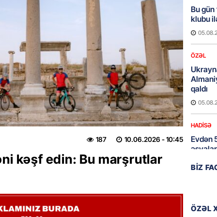
Bu gün
klubu i
05.08.
ÖZƏL
Ukrayn
Almani
qaldı
05.08.
HADISƏ
Evdən 5
187
10.06.2026
- 10:45
əşyalar
ni kəşf edin: Bu marşrutlar
05.08.
BIZ F
ÖZƏL
Hörmüz 
ÖZƏL 
05.08.