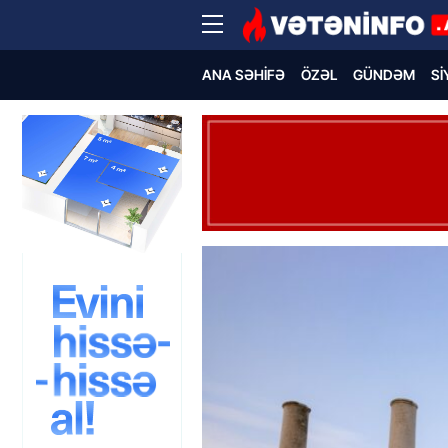
ANA SƏHIFƏ
ÖZƏL
GÜNDƏM
SI