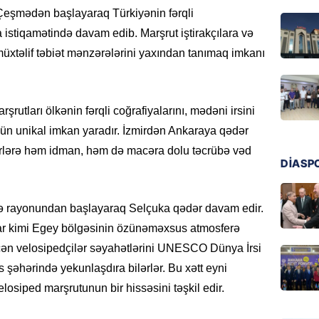
Ukrayn
 Çeşmədən başlayaraq Türkiyənin fərqli
Rusiyad
istiqamətində davam edib. Marşrut iştirakçılara və
05.08.
üxtəlif təbiət mənzərələrini yaxından tanımaq imkanı
MƏDƏNI
Azərbay
rutları ölkənin fərqli coğrafiyalarını, mədəni irsini
Türkiy
imza at
üçün unikal imkan yaradır. İzmirdən Ankaraya qədər
rlərə həm idman, həm də macəra dolu təcrübə vəd
05.08.
DİASP
BANNER
Hikmət 
mə rayonundan başlayaraq Selçuka qədər davam edir.
qonşula
isar kimi Egey bölgəsinin özünəməxsus atmosferə
vermə
çən velosipedçilər səyahətlərini UNESCO Dünya İrsi
05.08.
 şəhərində yekunlaşdıra bilərlər. Bu xətt eyni
REKLAM
siped marşrutunun bir hissəsini təşkil edir.
Biləcər