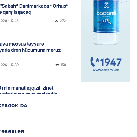
 “Sabah” Danimarkada “Orhus”
lə qarşılaşacaq
2026
- 17:45
272
aya məxsus təyyarə
yada dron hücumuna məruz
2026
- 17:30
159
 min manatlıq qızıl-zinət
ı oğurlayan şəxs saxlanılıb
2026
- 17:15
105
ACEBOOK-DA
boğazı tezliklə açılacaq- Tramp
XƏBƏRLƏR
2026
- 17:00
181