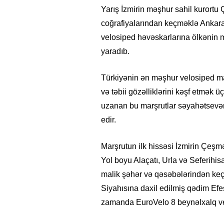
Yarış İzmirin məşhur sahil kurortu
coğrafiyalarından keçməklə Ankara 
velosiped həvəskarlarına ölkənin m
yaradıb.
Türkiyənin ən məşhur velosiped marş
və təbii gözəlliklərini kəşf etmək 
uzanan bu marşrutlar səyahətsevə
edir.
Marşrutun ilk hissəsi İzmirin Çeş
Yol boyu Alaçatı, Urla və Seferih
malik şəhər və qəsəbələrindən ke
Siyahısına daxil edilmiş qədim Efes
zamanda EuroVelo 8 beynəlxalq velo