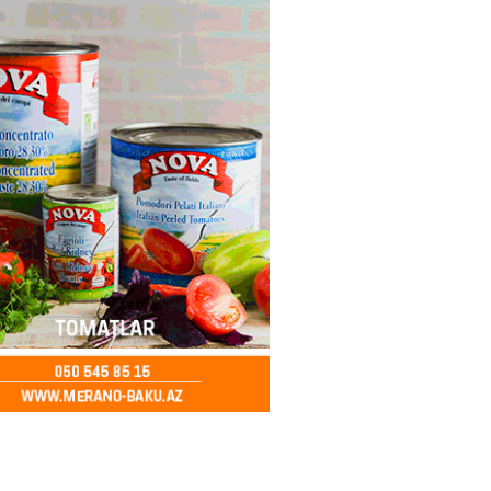
2026
- 12:45
96
nağı Əkbərov bu agentliyin
avini oldu – FOTO
2026
- 12:30
100
əclisin deputatı Asif Əsgərov
anın dağ kəndlərindən biri olan
ax kəndində sakinlərlə görüşdü
LAR
2026
- 12:15
103
oğlu MMC”nin “Dost Əllər”
i çərçivəsində neyromüxtəlifliyi
nclər üçün masterklass keçirilib