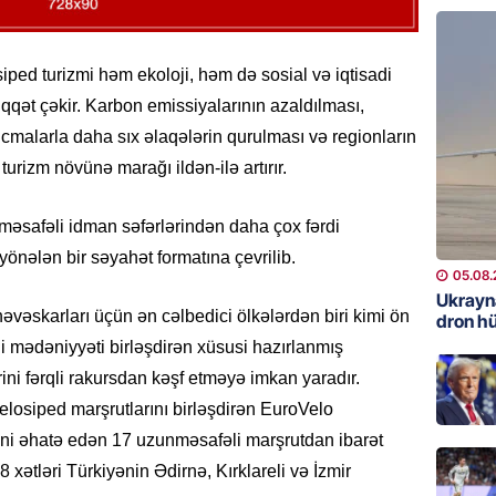
REKLAM
Kapital
iped turizmi həm ekoloji, həm də sosial və iqtisadi
buraxıl
qqət çəkir. Karbon emissiyalarının azaldılması,
üstələd
i icmalarla daha sıx əlaqələrin qurulması və regionların
05.08.
turizm növünə marağı ildən-ilə artırır.
İDMAN
 məsafəli idman səfərlərindən daha çox fərdi
Bu fut
yönələn bir səyahət formatına çevrilib.
05.08.
05.08.
Ukrayn
əvəskarları üçün ən cəlbedici ölkələrdən biri kimi ön
DÜNYA
dron h
Türkiyə
yerli mədəniyyəti birləşdirən xüsusi hazırlanmış
rini fərqli rakursdan kəşf etməyə imkan yaradır.
05.08.
losiped marşrutlarını birləşdirən EuroVelo
GÜNDƏM
ini əhatə edən 17 uzunməsafəli marşrutdan ibarət
Metroya
xətləri Türkiyənin Ədirnə, Kırklareli və İzmir
axtaran