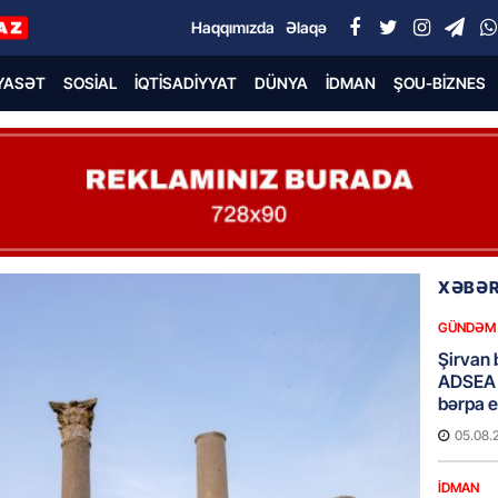
Haqqımızda
Əlaqə
YASƏT
SOSIAL
İQTISADIYYAT
DÜNYA
İDMAN
ŞOU-BIZNES
XƏBƏR
GÜNDƏM
Şirvan 
ADSEA 
bərpa e
05.08.
İDMAN