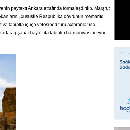
GÜNDƏM
nin paytaxtı Ankara ətrafında formalaşdırılıb. Marşrut
Sabah 
məkanlarını, xüsusilə Respublika dövrünün memarlıq
05.08.
və təbiətlə iç-içə velosiped turu axtaranlar isə
zadaraq şəhər həyatı ilə təbiətin harmoniyasını eyni
ÖZƏL
İranın 
Britani
05.08.
GÜNDƏM
Rusiyad
“Başne
hücumu
05.08.
İDMAN
“Qarab
yaxşı h