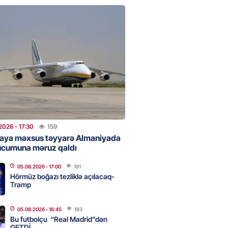
 Bank-ın istiqrazlarına tələbat
ış həcmini üç dəfəyə yaxın
i
2026
- 16:59
181
bolçu “Real Madrid”dən GETDİ
2026
- 16:45
183
2026
- 17:30
159
aya məxsus təyyarə Almaniyada
ücumuna məruz qaldı
 HHQ-nin ilk qadın generalı oldu
05.08.2026
- 17:00
181
2026
- 16:30
185
Hörmüz boğazı tezliklə açılacaq-
Tramp
05.08.2026
- 16:45
183
 və universitetlərə yaxın ev
Bu futbolçu “Real Madrid”dən
ların diqqətinə: Kirayə
GETDİ