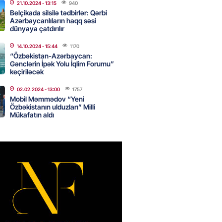
nsı imkanları var?
21.10.2024
- 13:15
940
Belçikada silsilə tədbirlər: Qərbi
2026
- 14:30
82
Azərbaycanlıların haqq səsi
dünyaya çatdırılır
14.10.2024
- 15:44
1170
inin ofisi Pezeşkianın istefası
“Özbəkistan-Azərbaycan:
ı iddiaları təkzib etdi
Gənclərin İpək Yolu İqlim Forumu”
keçiriləcək
2026
- 14:15
116
02.02.2024
- 13:00
1757
Mobil Məmmədov “Yeni
Özbəkistanın ulduzları” Milli
bu canlıların hücumu başlayıb?
Mükafatın aldı
tülər narahatlıq yaratdı: FOTO
2026
- 14:00
96
 PENSİYA VƏ MÜAVİNƏTLƏR
N ARTIRILACAQ? – Mühüm
AMA
2026
- 13:45
130