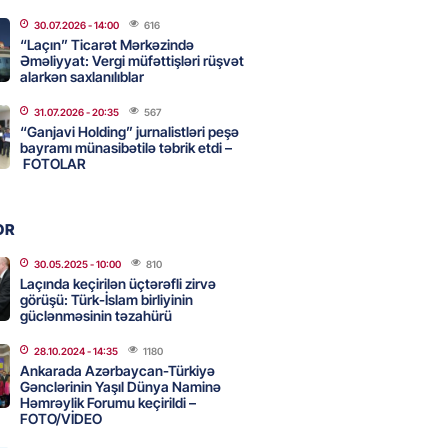
adan İDDİA: Şimali Koreya
30.07.2026
- 14:00
616
a 120 ballistik raket yerləşdirib
“Laçın” Ticarət Mərkəzində
Əməliyyat: Vergi müfəttişləri rüşvət
2026
- 15:15
90
alarkən saxlanılıblar
31.07.2026
- 20:35
567
YYƏT
“Ganjavi Holding” jurnalistləri peşə
canlı musiqi terapevti
bayramı münasibətilə təbrik etdi –
ədə unudulmaz sənət gecəsinə
FOTOLAR
dı – FOTO
2026
- 15:00
115
OR
30.05.2025
- 10:00
810
Laçında keçirilən üçtərəfli zirvə
Hacıyev: Azərbaycan ərazisini
görüşü: Türk-İslam birliyinin
ra qarşı istifadəyə imkan
güclənməsinin təzahürü
z
28.10.2024
- 14:35
1180
2026
- 14:45
83
Ankarada Azərbaycan-Türkiyə
Gənclərinin Yaşıl Dünya Naminə
Həmrəylik Forumu keçirildi –
FOTO/VİDEO
idə mənzil almaq istəyənlər