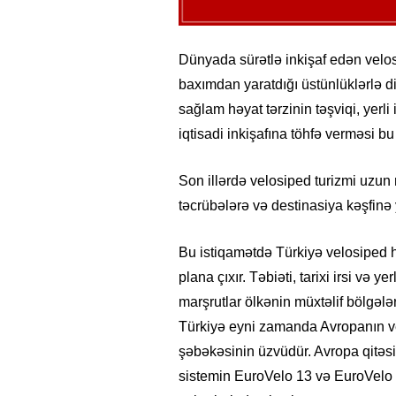
Dünyada sürətlə inkişaf edən velos
baxımdan yaratdığı üstünlüklərlə di
sağlam həyat tərzinin təşviqi, yerl
iqtisadi inkişafına töhfə verməsi bu 
Son illərdə velosiped turizmi uzun
təcrübələrə və destinasiya kəşfinə 
Bu istiqamətdə Türkiyə velosiped h
plana çıxır. Təbiəti, tarixi irsi və 
marşrutlar ölkənin müxtəlif bölgələ
Türkiyə eyni zamanda Avropanın ve
şəbəkəsinin üzvüdür. Avropa qitəs
sistemin EuroVelo 13 və EuroVelo 8 