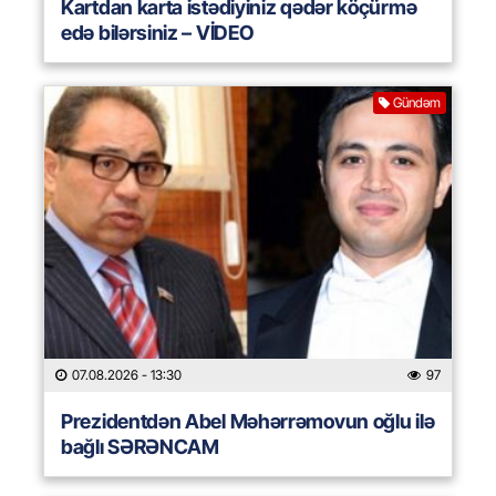
Kartdan karta istədiyiniz qədər köçürmə
edə bilərsiniz – VİDEO
Gündəm
07.08.2026
- 13:30
97
Prezidentdən Abel Məhərrəmovun oğlu ilə
bağlı SƏRƏNCAM