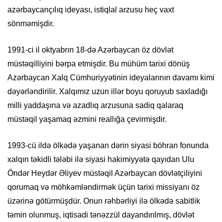
azərbaycançılıq ideyası, istiqlal arzusu heç vaxt
sönməmişdir.
1991-ci il oktyabrın 18-də Azərbaycan öz dövlət
müstəqilliyini bərpa etmişdir. Bu mühüm tarixi dönüş
Azərbaycan Xalq Cümhuriyyətinin ideyalarının davamı kimi
dəyərləndirilir. Xalqımız uzun illər boyu qoruyub saxladığı
milli yaddaşına və azadlıq arzusuna sadiq qalaraq
müstəqil yaşamaq əzmini reallığa çevirmişdir.
1993-cü ildə ölkədə yaşanan dərin siyasi böhran fonunda
xalqın təkidli tələbi ilə siyasi hakimiyyətə qayıdan Ulu
Öndər Heydər Əliyev müstəqil Azərbaycan dövlətçiliyini
qorumaq və möhkəmləndirmək üçün tarixi missiyanı öz
üzərinə götürmüşdür. Onun rəhbərliyi ilə ölkədə sabitlik
təmin olunmuş, iqtisadi tənəzzül dayandırılmış, dövlət