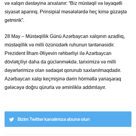
və xalqın dəstəyinə arxalanır: “Biz müstəqil və ləyaqətli
siyasət aparırıq. Prinsipial məsələlərdə heç kimə güzəştə
getmirik”.
28 May – Müstəqillik Günü Azərbaycan xalqının azadlıq,
müstəqillik və milli özünüdərk ruhunun təntənəsidir.
Prezident İlham Əliyevin rəhbərliyi ilə Azərbaycan
dövlətçiliyi daha da güclənməkdə, tariximizə və milli
dəyərlərimizə olan sədaqət qorunub saxlanılmaqdadır.
Azərbaycan xalqı keçmişinə dərin hörmətlə yanaşaraq
gələcəyə doğru qürurla və əminliklə addımlayır.
Bizim Twitter kanalımıza abunə olun