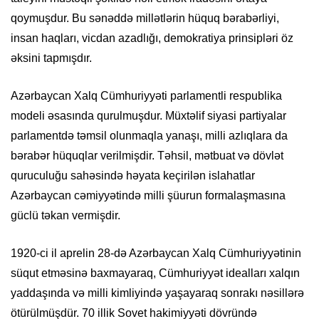
qoymuşdur. Bu sənəddə millətlərin hüquq bərabərliyi,
insan haqları, vicdan azadlığı, demokratiya prinsipləri öz
əksini tapmışdır.
Azərbaycan Xalq Cümhuriyyəti parlamentli respublika
modeli əsasında qurulmuşdur. Müxtəlif siyasi partiyalar
parlamentdə təmsil olunmaqla yanaşı, milli azlıqlara da
bərabər hüquqlar verilmişdir. Təhsil, mətbuat və dövlət
quruculuğu sahəsində həyata keçirilən islahatlar
Azərbaycan cəmiyyətində milli şüurun formalaşmasına
güclü təkan vermişdir.
1920-ci il aprelin 28-də Azərbaycan Xalq Cümhuriyyətinin
süqut etməsinə baxmayaraq, Cümhuriyyət idealları xalqın
yaddaşında və milli kimliyində yaşayaraq sonrakı nəsillərə
ötürülmüşdür. 70 illik Sovet hakimiyyəti dövründə