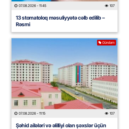
07.08.2026
- 11:45
107
13 stomatoloq məsuliyyətə cəlb edilib –
Rəsmi
Gündəm
07.08.2026
- 11:15
107
Şəhid ailələri və əlilliyi olan şəxslər üçün