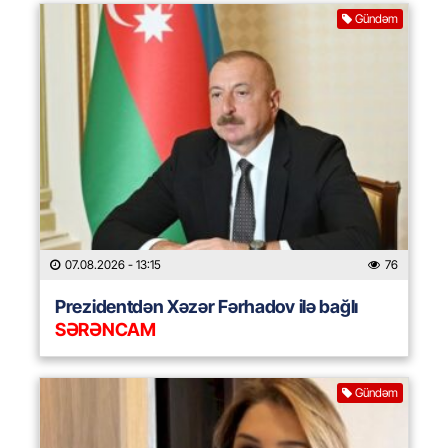
Gündəm
07.08.2026
- 13:15
76
Prezidentdən Xəzər Fərhadov ilə bağlı
SƏRƏNCAM
Gündəm