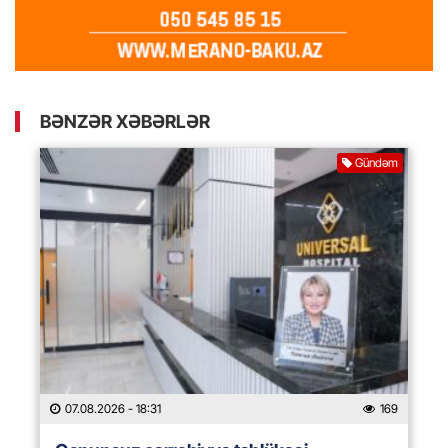
BƏNZƏR XƏBƏRLƏR
Gündəm
07.08.2026
- 18:31
169