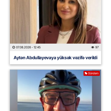
07.08.2026
- 12:45
97
Aytən Abdullayevaya yüksək vəzifə verildi
Gündəm