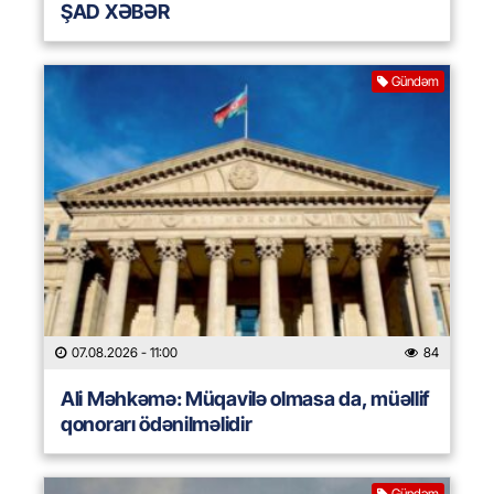
ŞAD XƏBƏR
Gündəm
07.08.2026
- 11:00
84
Ali Məhkəmə: Müqavilə olmasa da, müəllif
qonorarı ödənilməlidir
Gündəm