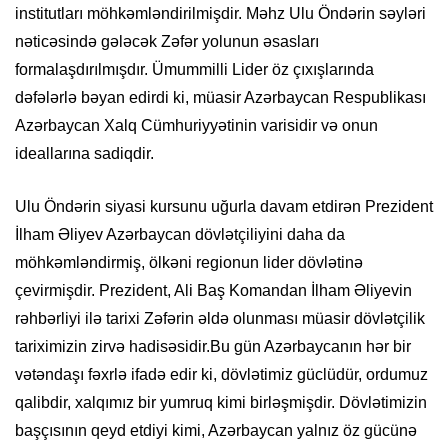
institutları möhkəmləndirilmişdir. Məhz Ulu Öndərin səyləri
nəticəsində gələcək Zəfər yolunun əsasları
formalaşdırılmışdır. Ümummilli Lider öz çıxışlarında
dəfələrlə bəyan edirdi ki, müasir Azərbaycan Respublikası
Azərbaycan Xalq Cümhuriyyətinin varisidir və onun
ideallarına sadiqdir.
Ulu Öndərin siyasi kursunu uğurla davam etdirən Prezident
İlham Əliyev Azərbaycan dövlətçiliyini daha da
möhkəmləndirmiş, ölkəni regionun lider dövlətinə
çevirmişdir. Prezident, Ali Baş Komandan İlham Əliyevin
rəhbərliyi ilə tarixi Zəfərin əldə olunması müasir dövlətçilik
tariximizin zirvə hadisəsidir.Bu gün Azərbaycanın hər bir
vətəndaşı fəxrlə ifadə edir ki, dövlətimiz güclüdür, ordumuz
qalibdir, xalqımız bir yumruq kimi birləşmişdir. Dövlətimizin
başçısının qeyd etdiyi kimi, Azərbaycan yalnız öz gücünə