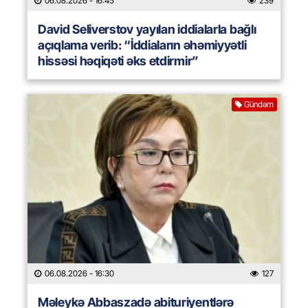
06.08.2026
- 16:45
239
David Seliverstov yayılan iddialarla bağlı
açıqlama verib: “İddiaların əhəmiyyətli
hissəsi həqiqəti əks etdirmir”
Gündəm
06.08.2026
- 16:30
127
Məleykə Abbaszadə abituriyentlərə