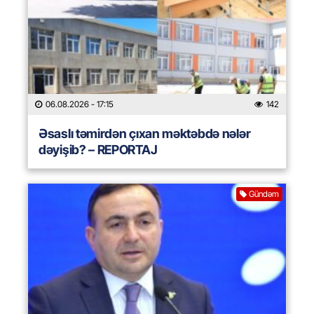
06.08.2026
- 17:15
142
Əsaslı təmirdən çıxan məktəbdə nələr
dəyişib? – REPORTAJ
Gündəm