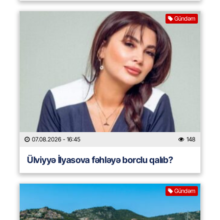
Gündəm
07.08.2026
- 16:45
148
Ülviyyə İlyasova fəhləyə borclu qalıb?
Gündəm