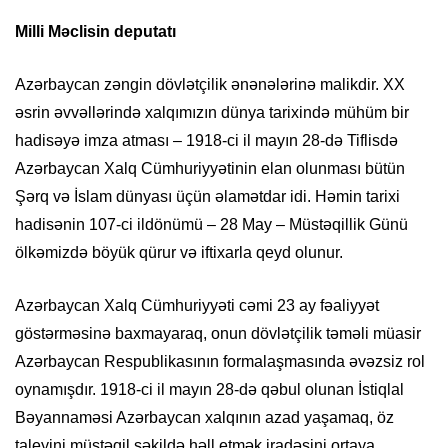
Milli Məclisin deputatı
Azərbaycan zəngin dövlətçilik ənənələrinə malikdir. XX
əsrin əvvəllərində xalqımızın dünya tarixində mühüm bir
hadisəyə imza atması – 1918-ci il mayın 28-də Tiflisdə
Azərbaycan Xalq Cümhuriyyətinin elan olunması bütün
Şərq və İslam dünyası üçün əlamətdar idi. Həmin tarixi
hadisənin 107-ci ildönümü – 28 May – Müstəqillik Günü
ölkəmizdə böyük qürur və iftixarla qeyd olunur.
Azərbaycan Xalq Cümhuriyyəti cəmi 23 ay fəaliyyət
göstərməsinə baxmayaraq, onun dövlətçilik təməli müasir
Azərbaycan Respublikasının formalaşmasında əvəzsiz rol
oynamışdır. 1918-ci il mayın 28-də qəbul olunan İstiqlal
Bəyannaməsi Azərbaycan xalqının azad yaşamaq, öz
taleyini müstəqil şəkildə həll etmək iradəsini ortaya