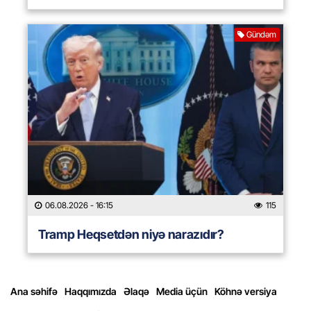
Gündəm
06.08.2026
- 16:15
115
Tramp Heqsetdən niyə narazıdır?
Ana səhifə
Haqqımızda
Əlaqə
Media üçün
Köhnə versiya