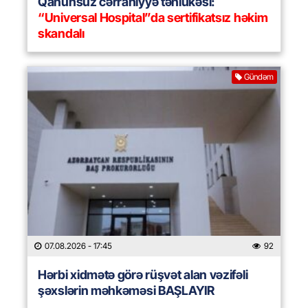
Qanunsuz cərrahiyyə təhlükəsi:
“Universal Hospital”da sertifikatsız həkim
skandalı
Gündəm
07.08.2026
- 17:45
92
Hərbi xidmətə görə rüşvət alan vəzifəli
şəxslərin məhkəməsi BAŞLAYIR