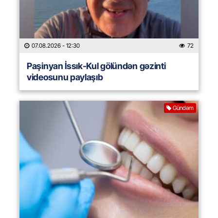
07.08.2026
- 12:30
72
Paşinyan İssık-Kul gölündən gəzinti
videosunu paylaşıb
Gündəm