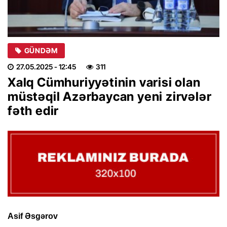
GÜNDƏM
27.05.2025
- 12:45
311
Xalq Cümhuriyyətinin varisi olan
müstəqil Azərbaycan yeni zirvələr
fəth edir
Asif Əsgərov