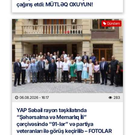
çağırış etdi: MÜTLƏQ OXUYUN!
Gündəm
06.08.2026
- 16:17
283
YAP Səbail rayon təşkilatında
“Şəhərsalma və Memarlıq İli”
çərçivəsində “91-lər” və partiya
veteranları ilə görüş keçirilib – FOTOLAR