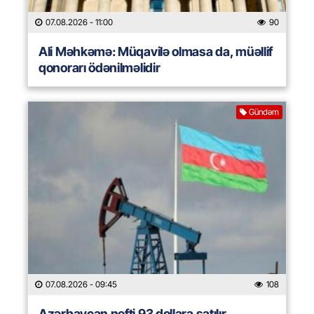
07.08.2026
- 11:00
90
Ali Məhkəmə: Müqavilə olmasa da, müəllif
qonorarı ödənilməlidir
Gündəm
07.08.2026
- 09:45
108
Azərbaycan nefti 93 dollara satılır