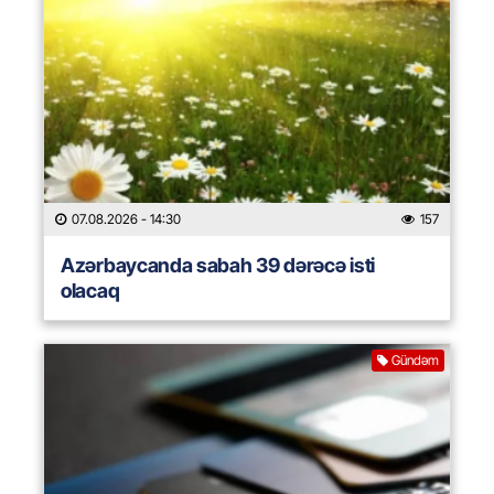
07.08.2026
- 14:30
157
Azərbaycanda sabah 39 dərəcə isti
olacaq
Gündəm