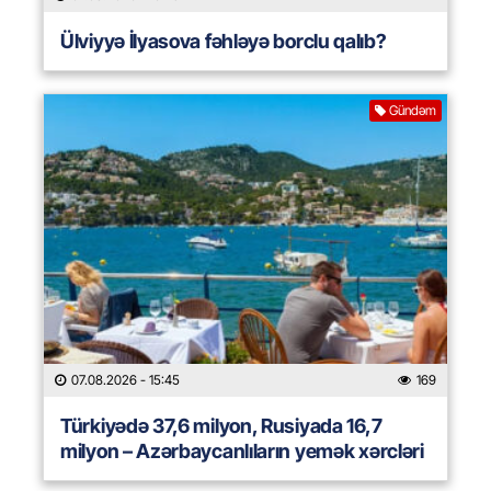
Ülviyyə İlyasova fəhləyə borclu qalıb?
Gündəm
07.08.2026
- 15:45
169
Türkiyədə 37,6 milyon, Rusiyada 16,7
milyon – Azərbaycanlıların yemək xərcləri