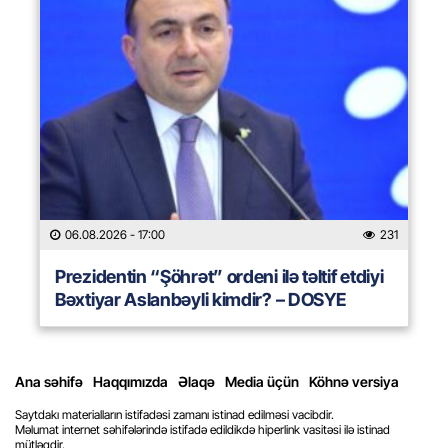
06.08.2026
- 17:00
231
Prezidentin “Şöhrət” ordeni ilə təltif etdiyi
Bəxtiyar Aslanbəyli kimdir? – DOSYE
Ana səhifə
Haqqımızda
Əlaqə
Media üçün
Köhnə versiya
Saytdakı materialların istifadəsi zamanı istinad edilməsi vacibdir.
Məlumat internet səhifələrində istifadə edildikdə hiperlink vasitəsi ilə istinad
mütləqdir.