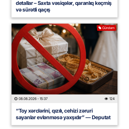
detallar – Saxta vəsiqələr, qaranlıq keçmiş
və sürətli qaçış
Gündəm
08.08.2026
- 15:37
124
“Toy xərclərini, qızılı, cehizi zəruri
sayanlar evlənməsə yaxşıdır” — Deputat