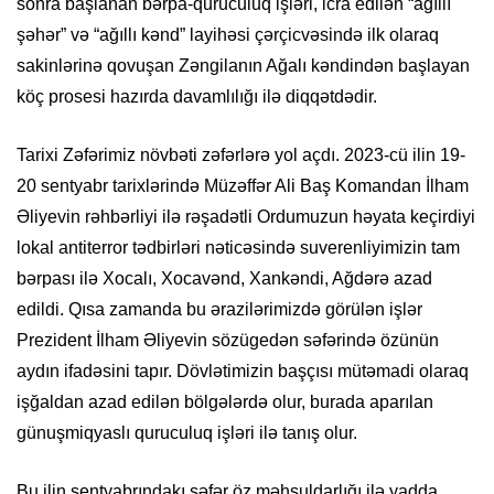
sonra başlanan bərpa-quruculuq işləri, icra edilən “ağıllı
şəhər” və “ağıllı kənd” layihəsi çərçicvəsində ilk olaraq
sakinlərinə qovuşan Zəngilanın Ağalı kəndindən başlayan
köç prosesi hazırda davamlılığı ilə diqqətdədir.
Tarixi Zəfərimiz növbəti zəfərlərə yol açdı. 2023-cü ilin 19-
20 sentyabr tarixlərində Müzəffər Ali Baş Komandan İlham
Əliyevin rəhbərliyi ilə rəşadətli Ordumuzun həyata keçirdiyi
lokal antiterror tədbirləri nəticəsində suverenliyimizin tam
bərpası ilə Xocalı, Xocavənd, Xankəndi, Ağdərə azad
edildi. Qısa zamanda bu ərazilərimizdə görülən işlər
Prezident İlham Əliyevin sözügedən səfərində özünün
aydın ifadəsini tapır. Dövlətimizin başçısı mütəmadi olaraq
işğaldan azad edilən bölgələrdə olur, burada aparılan
günuşmiqyaslı quruculuq işləri ilə tanış olur.
Bu ilin sentyabrındakı səfər öz məhsuldarlığı ilə yadda