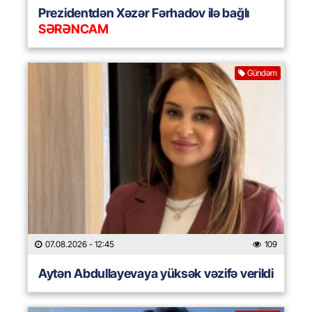
Prezidentdən Xəzər Fərhadov ilə bağlı
SƏRƏNCAM
Gündəm
07.08.2026
- 12:45
109
Aytən Abdullayevaya yüksək vəzifə verildi