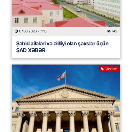
07.08.2026
- 11:15
142
Şəhid ailələri və əlilliyi olan şəxslər üçün
ŞAD XƏBƏR
Gündəm