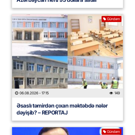
Gündəm
06.08.2026
- 17:15
149
Əsaslı təmirdən çıxan məktəbdə nələr
dəyişib? – REPORTAJ
Gündəm