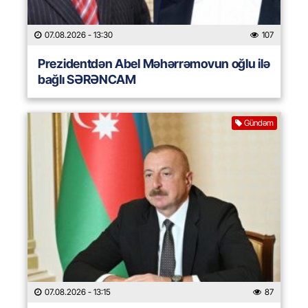
07.08.2026
- 13:30
107
Prezidentdən Abel Məhərrəmovun oğlu ilə
bağlı SƏRƏNCAM
Gündəm
07.08.2026
- 13:15
87