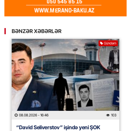
BƏNZƏR XƏBƏRLƏR
Gündəm
08.08.2026
- 16:46
103
“David Seliverstov” işində yeni ŞOK