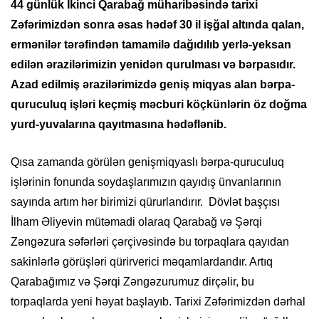
44 günlük İkinci Qarabağ müharibəsində tarixi
Zəfərimizdən sonra əsas hədəf 30 il işğal altında qalan,
ermənilər tərəfindən tamamilə dağıdılıb yerlə-yeksan
edilən ərazilərimizin yenidən qurulması və bərpasıdır.
Azad edilmiş ərazilərimizdə geniş miqyas alan bərpa-
quruculuq işləri keçmiş məcburi köçkünlərin öz doğma
yurd-yuvalarına qayıtmasına hədəflənib.
Qısa zamanda görülən genişmiqyaslı bərpa-quruculuq
işlərinin fonunda soydaşlarımızın qayıdış ünvanlarının
sayında artım hər birimizi qürurlandırır. Dövlət başçısı
İlham Əliyevin mütəmadi olaraq Qarabağ və Şərqi
Zəngəzura səfərləri çərçivəsində bu torpaqlara qayıdan
sakinlərlə görüşləri qürirverici məqamlardandır. Artıq
Qarabağımız və Şərqi Zəngəzurumuz dirçəlir, bu
torpaqlarda yeni həyat başlayıb. Tarixi Zəfərimizdən dərhal