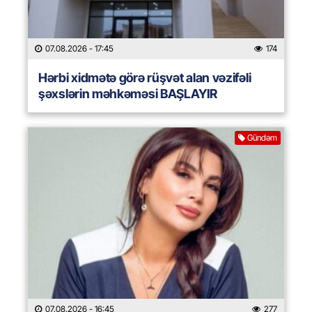
07.08.2026
- 17:45
174
Hərbi xidmətə görə rüşvət alan vəzifəli
şəxslərin məhkəməsi BAŞLAYIR
Gündəm
07.08.2026
- 16:45
277