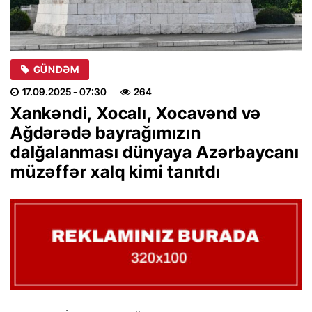
GÜNDƏM
17.09.2025
- 07:30
264
Xankəndi, Xocalı, Xocavənd və
Ağdərədə bayrağımızın
dalğalanması dünyaya Azərbaycanı
müzəffər xalq kimi tanıtdı