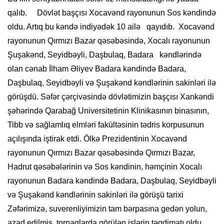
qalıb. Dövlət başçısı Xocavənd rayonunun Sos kəndində
oldu. Artıq bu kəndə indiyədək 10 ailə qayıdıb. Xocavənd
rayonunun Qırmızı Bazar qəsəbəsində, Xocalı rayonunun
Şuşakənd, Seyidbəyli, Daşbulaq, Badara kəndlərində
olan cənab İlham Əliyev Badara kəndində Badara,
Daşbulaq, Seyidbəyli və Şuşakənd kəndlərinin sakinləri ilə
görüşdü. Səfər çərçivəsində dövlətimizin başçısı Xankəndi
şəhərində Qarabağ Universitetinin Klinikasının binasının,
Tibb və sağlamlıq elmləri fakültəsinin tədris korpusunun
açılışında iştirak etdi. Ölkə Prezidentinin Xocavənd
rayonunun Qırmızı Bazar qəsəbəsində Qırmızı Bazar,
Hadrut qəsəbələrinin və Sos kəndinin, həmçinin Xocalı
rayonunun Badara kəndində Badara, Daşbulaq, Seyidbəyli
və Şuşakənd kəndlərinin sakinləri ilə görüşü tarixi
Zəfərimizə, suverenliyimizin tam bərpasına gedən yolun,
azad edilmiş torpaqlarda görülən işlərin təqdimatı oldu.