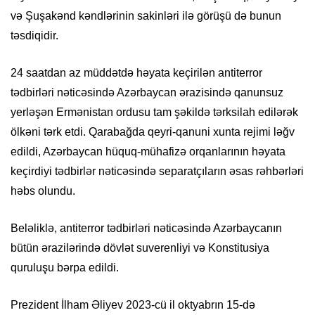
və Şuşakənd kəndlərinin sakinləri ilə görüşü də bunun
təsdiqidir.
24 saatdan az müddətdə həyata keçirilən antiterror
tədbirləri nəticəsində Azərbaycan ərazisində qanunsuz
yerləşən Ermənistan ordusu tam şəkildə tərksilah edilərək
ölkəni tərk etdi. Qarabağda qeyri-qanuni xunta rejimi ləğv
edildi, Azərbaycan hüquq-mühafizə orqanlarının həyata
keçirdiyi tədbirlər nəticəsində separatçıların əsas rəhbərləri
həbs olundu.
Beləliklə, antiterror tədbirləri nəticəsində Azərbaycanın
bütün ərazilərində dövlət suverenliyi və Konstitusiya
quruluşu bərpa edildi.
Prezident İlham Əliyev 2023-cü il oktyabrın 15-də