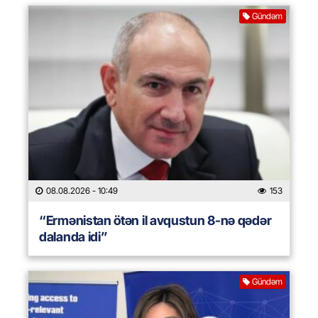
Gündəm
08.08.2026
- 10:49
153
“Ermənistan ötən il avqustun 8-nə qədər
dalanda idi”
Gündəm