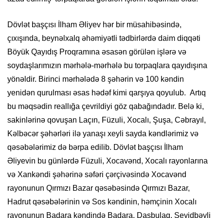
Dövlət başçısı İlham Əliyev hər bir müsahibəsində,
çıxışında, beynəlxalq əhəmiyətli tədbirlərdə daim diqqəti
Böyük Qayıdış Proqramına əsasən görülən işlərə və
soydaşlarımızın mərhələ-mərhələ bu torpaqlara qayıdışına
yönəldir. Birinci mərhələdə 8 şəhərin və 100 kəndin
yenidən qurulması əsas hədəf kimi qarşıya qoyulub. Artıq
bu məqsədin reallığa çevrildiyi göz qabağındadır. Belə ki,
sakinlərinə qovuşan Laçın, Füzuli, Xocalı, Şuşa, Cəbrayıl,
Kəlbəcər şəhərləri ilə yanaşı xeyli sayda kəndlərimiz və
qəsəbələrimiz də bərpa edilib. Dövlət başçısı İlham
Əliyevin bu günlərdə Füzuli, Xocavənd, Xocalı rayonlarına
və Xankəndi şəhərinə səfəri çərçivəsində Xocavənd
rayonunun Qırmızı Bazar qəsəbəsində Qırmızı Bazar,
Hadrut qəsəbələrinin və Sos kəndinin, həmçinin Xocalı
rayonunun Badara kəndində Badara, Daşbulaq, Seyidbəyli