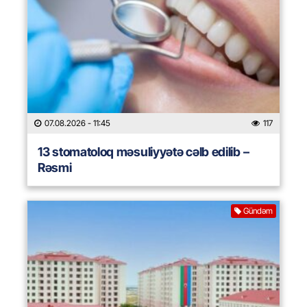
07.08.2026
- 11:45
117
13 stomatoloq məsuliyyətə cəlb edilib –
Rəsmi
Gündəm