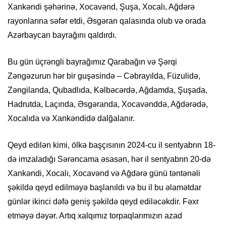
Xankəndi şəhərinə, Xocavənd, Şuşa, Xocalı, Ağdərə
rayonlarına səfər etdi, Əsgəran qalasında olub və orada
Azərbaycan bayrağını qaldırdı.
Bu gün üçrəngli bayrağımız Qarabağın və Şərqi
Zəngəzurun hər bir guşəsində – Cəbrayılda, Füzulidə,
Zəngilanda, Qubadlıda, Kəlbəcərdə, Ağdamda, Şuşada,
Hadrutda, Laçında, Əsgəranda, Xocavənddə, Ağdərədə,
Xocalıda və Xankəndidə dalğalanır.
Qeyd edilən kimi, ölkə başçısının 2024-cu il sentyabrın 18-
də imzaladığı Sərəncama əsasən, hər il sentyabrın 20-də
Xankəndi, Xocalı, Xocavənd və Ağdərə günü təntənəli
şəkildə qeyd edilməyə başlanıldı və bu il bu əlamətdar
günlər ikinci dəfə geniş şəkildə qeyd ediləcəkdir. Fəxr
etməyə dəyər. Artıq xalqımız torpaqlarımızın azad