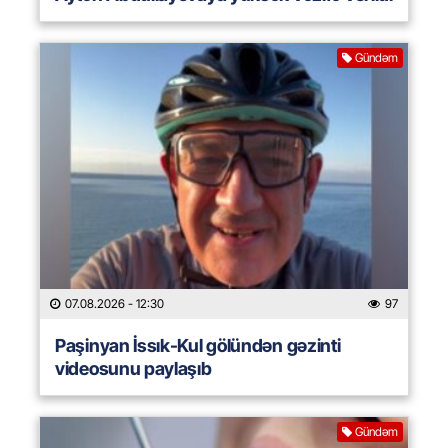
Gündəm
07.08.2026
- 12:30
97
Paşinyan İssık-Kul gölündən gəzinti
videosunu paylaşıb
Gündəm