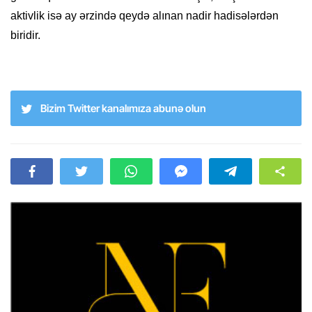
aktivlik isə ay ərzində qeydə alınan nadir hadisələrdən
biridir.
Bizim Twitter kanalımıza abunə olun