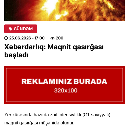
GÜNDƏM
25.06.2026
- 17:00
200
Xəbərdarlıq: Maqnit qasırğası
başladı
Yer kürəsində hazırda zəif intensivlikli (G1 səviyyəli)
maqnit qasırğası müşahidə olunur.