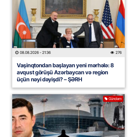
08.08.2026
- 21:36
276
Vaşinqtondan başlayan yeni mərhələ: 8
avqust görüşü Azərbaycan və region
üçün nəyi dəyişdi? – ŞƏRH
Gündəm