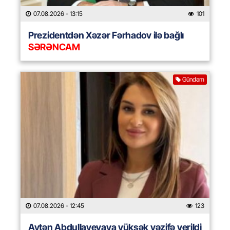
07.08.2026
- 13:15
101
Prezidentdən Xəzər Fərhadov ilə bağlı
SƏRƏNCAM
Gündəm
07.08.2026
- 12:45
123
Aytən Abdullayevaya yüksək vəzifə verildi