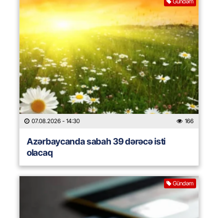
Gündəm
07.08.2026
- 14:30
166
Azərbaycanda sabah 39 dərəcə isti
olacaq
Gündəm