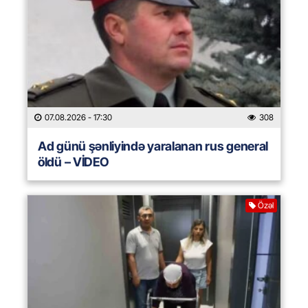
07.08.2026
- 17:30
308
Ad günü şənliyində yaralanan rus general
öldü – VİDEO
Özəl