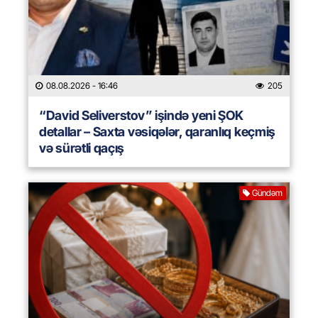
08.08.2026
- 16:46
205
“David Seliverstov” işində yeni ŞOK
detallar – Saxta vəsiqələr, qaranlıq keçmiş
və sürətli qaçış
Gündəm