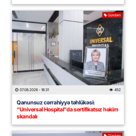
Gündəm
07.08.2026
- 18:31
452
Qanunsuz cərrahiyyə təhlükəsi:
“Universal Hospital”da sertifikatsız həkim
skandalı
Gündəm