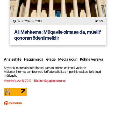
07.08.2026
- 11:00
99
Ali Məhkəmə: Müqavilə olmasa da, müəllif
qonorarı ödənilməlidir
Ana səhifə
Haqqımızda
Əlaqə
Media üçün
Köhnə versiya
Saytdakı materialların istifadəsi zamanı istinad edilməsi vacibdir.
Məlumat internet səhifələrində istifadə edildikdə hiperlink vasitəsi ilə istinad
mütləqdir.
Veteninfo.Az © 2012 - Bütün hüquqları qorunur.