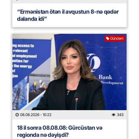
“Ermənistan ötən il avqustun 8-nə qədər
dalanda idi”
Gündəm
08.08.2026
- 10:22
343
18 il sonra 08.08.08: Gürcüstan və
regionda nə dəyişdi?