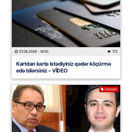
07.08.2026
- 14:00
173
Kartdan karta istədiyiniz qədər köçürmə
edə bilərsiniz – VİDEO
Gündəm