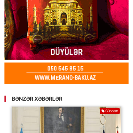
BƏNZƏR XƏBƏRLƏR
Gündəm