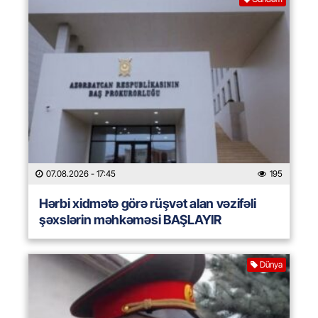
07.08.2026
- 17:45
195
Hərbi xidmətə görə rüşvət alan vəzifəli
şəxslərin məhkəməsi BAŞLAYIR
Dünya