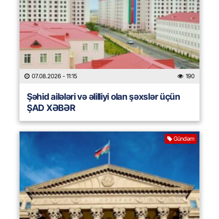
07.08.2026
- 11:15
190
Şəhid ailələri və əlilliyi olan şəxslər üçün
ŞAD XƏBƏR
Gündəm