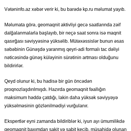
Vətəninfo.az xəbər verir ki, bu barədə kp.ru məlumat yayıb.
Məlumata görə, geomaqnit aktivliyi gecə saatlarında zəif
dalğalanmalarla başlayıb, bir neçə saat sonra isə maqnit
qasırğası səviyyəsinə yüksəlib. Mütəxəssislər bunun əsas
səbəbinin Günəşdə yaranmış qeyri-adi formalı tac dəliyi
nəticəsində günəş küləyinin sürətinin artması olduğunu
bildirirlər.
Qeyd olunur ki, bu hadisə bir gün öncədən
proqnozlaşdırılmışdı. Hazırda geomaqnit fəallığın
maksimum həddə çatdığı, lakin daha yüksək səviyyəyə
yüksəlməsinin gözlənilmədiyi vurğulanır.
Ekspertlər eyni zamanda bildiriblər ki, iyun ayı ümumilikdə
geomaqnit baxımdan sakit və sabit keçib, müşahidə olunan