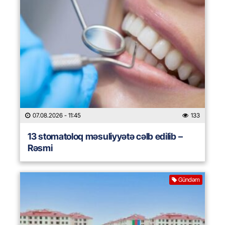
07.08.2026
- 11:45
133
13 stomatoloq məsuliyyətə cəlb edilib –
Rəsmi
Gündəm