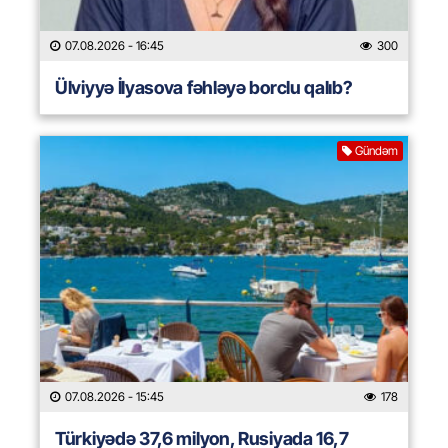
07.08.2026
- 16:45
300
Ülviyyə İlyasova fəhləyə borclu qalıb?
Gündəm
07.08.2026
- 15:45
178
Türkiyədə 37,6 milyon, Rusiyada 16,7