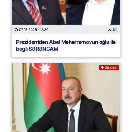
07.08.2026
- 13:30
121
Prezidentdən Abel Məhərrəmovun oğlu ilə
bağlı SƏRƏNCAM
Gündəm