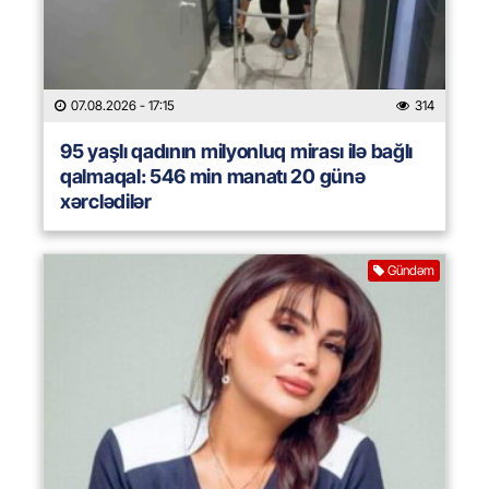
07.08.2026
- 17:15
314
95 yaşlı qadının milyonluq mirası ilə bağlı
qalmaqal: 546 min manatı 20 günə
xərclədilər
Gündəm