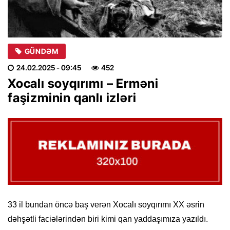
GÜNDƏM
24.02.2025
- 09:45
452
Xocalı soyqırımı – Erməni
faşizminin qanlı izləri
33 il bundan öncə baş verən Xocalı soyqırımı XX əsrin
dəhşətli faciələrindən biri kimi qan yaddaşımıza yazıldı.