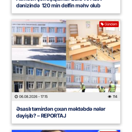
dənizində 120 min delfin məhv olub
Gündəm
06.08.2026
- 17:15
114
Əsaslı təmirdən çıxan məktəbdə nələr
dəyişib? – REPORTAJ