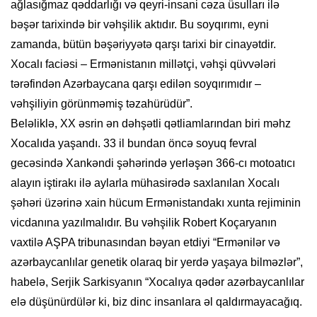
ağlasığmaz qəddarlığı və qeyri-insani cəza üsulları ilə
bəşər tarixində bir vəhşilik aktıdır. Bu soyqırımı, eyni
zamanda, bütün bəşəriyyətə qarşı tarixi bir cinayətdir.
Xocalı faciəsi – Ermənistanın millətçi, vəhşi qüvvələri
tərəfindən Azərbaycana qarşı edilən soyqırımıdır –
vəhşiliyin görünməmiş təzahürüdür”.
Beləliklə, XX əsrin ən dəhşətli qətliamlarından biri məhz
Xocalıda yaşandı. 33 il bundan öncə soyuq fevral
gecəsində Xankəndi şəhərində yerləşən 366-cı motoatıcı
alayın iştirakı ilə aylarla mühasirədə saxlanılan Xocalı
şəhəri üzərinə xain hücum Ermənistandakı xunta rejiminin
vicdanına yazılmalıdır. Bu vəhşilik Robert Koçaryanın
vaxtilə AŞPA tribunasından bəyan etdiyi “Ermənilər və
azərbaycanlılar genetik olaraq bir yerdə yaşaya bilməzlər”,
habelə, Serjik Sarkisyanın “Xocalıya qədər azərbaycanlılar
elə düşünürdülər ki, biz dinc insanlara əl qaldırmayacağıq.