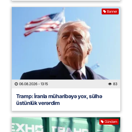
Banner
06.08.2026
- 13:15
83
Tramp: İranla müharibəyə yox, sülhə
üstünlük verərdim
Gündəm