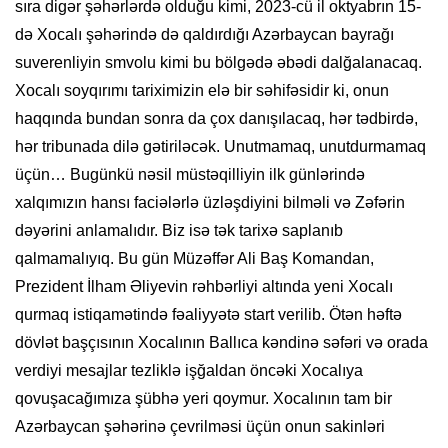
sıra digər şəhərlərdə olduğu kimi, 2023-cü il oktyabrın 15-
də Xocalı şəhərində də qaldırdığı Azərbaycan bayrağı
suverenliyin smvolu kimi bu bölgədə əbədi dalğalanacaq.
Xocalı soyqırımı tariximizin elə bir səhifəsidir ki, onun
haqqında bundan sonra da çox danışılacaq, hər tədbirdə,
hər tribunada dilə gətiriləcək. Unutmamaq, unutdurmamaq
üçün… Bugünkü nəsil müstəqilliyin ilk günlərində
xalqımızın hansı faciələrlə üzləşdiyini bilməli və Zəfərin
dəyərini anlamalıdır. Biz isə tək tarixə saplanıb
qalmamalıyıq. Bu gün Müzəffər Ali Baş Komandan,
Prezident İlham Əliyevin rəhbərliyi altında yeni Xocalı
qurmaq istiqamətində fəaliyyətə start verilib. Ötən həftə
dövlət başçısının Xocalının Ballıca kəndinə səfəri və orada
verdiyi mesajlar tezliklə işğaldan öncəki Xocalıya
qovuşacağımıza şübhə yeri qoymur. Xocalının tam bir
Azərbaycan şəhərinə çevrilməsi üçün onun sakinləri