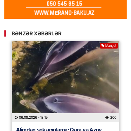
BƏNZƏR XƏBƏRLƏR
Manşet
06.08.2026
- 18:19
200
Alimdən şok açıqlama: Qara və Azov