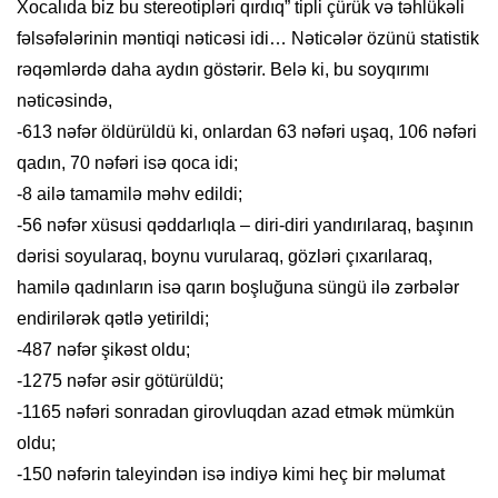
Xocalıda biz bu stereotipləri qırdıq” tipli çürük və təhlükəli
fəlsəfələrinin məntiqi nəticəsi idi… Nəticələr özünü statistik
rəqəmlərdə daha aydın göstərir. Belə ki, bu soyqırımı
nəticəsində,
-613 nəfər öldürüldü ki, onlardan 63 nəfəri uşaq, 106 nəfəri
qadın, 70 nəfəri isə qoca idi;
-8 ailə tamamilə məhv edildi;
-56 nəfər xüsusi qəddarlıqla – diri-diri yandırılaraq, başının
dərisi soyularaq, boynu vurularaq, gözləri çıxarılaraq,
hamilə qadınların isə qarın boşluğuna süngü ilə zərbələr
endirilərək qətlə yetirildi;
-487 nəfər şikəst oldu;
-1275 nəfər əsir götürüldü;
-1165 nəfəri sonradan girovluqdan azad etmək mümkün
oldu;
-150 nəfərin taleyindən isə indiyə kimi heç bir məlumat