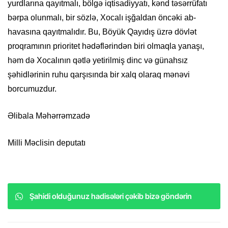
yurdlarına qayıtmalı, bölgə iqtisadiyyatı, kənd təsərrüfatı
bərpa olunmalı, bir sözlə, Xocalı işğaldan öncəki ab-
havasına qayıtmalıdır. Bu, Böyük Qayıdış üzrə dövlət
proqramının prioritet hədəflərindən biri olmaqla yanaşı,
həm də Xocalının qətlə yetirilmiş dinc və günahsız
şəhidlərinin ruhu qarşısında bir xalq olaraq mənəvi
borcumuzdur.
Əlibala Məhərrəmzadə
Milli Məclisin deputatı
Şahidi olduğunuz hadisələri çəkib bizə göndərin