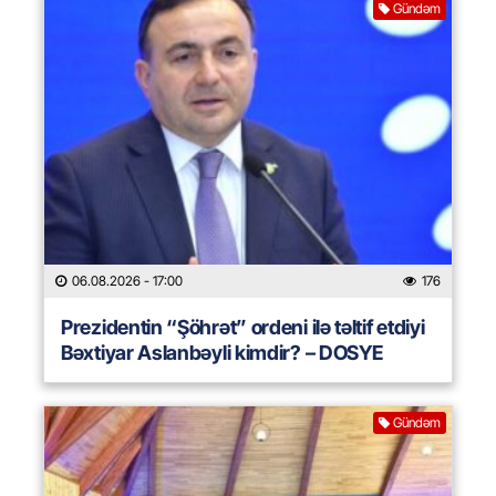
Gündəm
06.08.2026
- 17:00
176
Prezidentin “Şöhrət” ordeni ilə təltif etdiyi
Bəxtiyar Aslanbəyli kimdir? – DOSYE
Gündəm