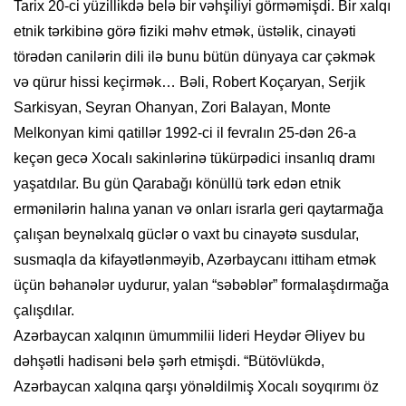
Tarix 20-ci yüzillikdə belə bir vəhşiliyi görməmişdi. Bir xalqı
etnik tərkibinə görə fiziki məhv etmək, üstəlik, cinayəti
törədən canilərin dili ilə bunu bütün dünyaya car çəkmək
və qürur hissi keçirmək… Bəli, Robert Koçaryan, Serjik
Sarkisyan, Seyran Ohanyan, Zori Balayan, Monte
Melkonyan kimi qatillər 1992-ci il fevralın 25-dən 26-a
keçən gecə Xocalı sakinlərinə tükürpədici insanlıq dramı
yaşatdılar. Bu gün Qarabağı könüllü tərk edən etnik
ermənilərin halına yanan və onları israrla geri qaytarmağa
çalışan beynəlxalq güclər o vaxt bu cinayətə susdular,
susmaqla da kifayətlənməyib, Azərbaycanı ittiham etmək
üçün bəhanələr uydurur, yalan “səbəblər” formalaşdırmağa
çalışdılar.
Azərbaycan xalqının ümummilii lideri Heydər Əliyev bu
dəhşətli hadisəni belə şərh etmişdi. “Bütövlükdə,
Azərbaycan xalqına qarşı yönəldilmiş Xocalı soyqırımı öz