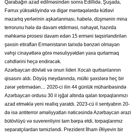
Qarabağın azad edilməsindən sonra Edillidə, Şuşada,
Fərrux yüksəkliyində və digər məntəqələrdə kütləvi
məzarlıq yerlərinin aşkarlanması, habelə, düşmənin mina
terrorunu hələ də davam etdirməsi, nəhayət, hazırda
məhkəmə prosesi davam edən 15 erməni təqsirləndirilən
şəxsin etirafları Ermənistanın tarixdə bənzəri olmayan
vəhşi cinayətlərə görə məsuliyyətdən yaxa qurtarmaq
cəhdlərini heçə endirəcək.
Azərbaycan dövləti və onun lideri Xocalı qurbanlarının
qisasını aldı. Döyüş meydanında, mülki şəxslərə heç bir
zərər yetirmədən… 2020-ci ilin 44 günlük müharibəsində
Azərbaycan ordusu 30 il işğal altında qalan torpaqlarımızı
azad etməklə yeni reallıq yaratdı. 2023-cü il sentyabrın 20-
də isə antiterror əməliyyatları nəticəsində Azərbaycan ərazi
bütövlüyü və suverenliyini tam bərpa etdi, torpaqlarımız
separatçılardan təmizləndi. Prezident İlham Əliyevin bir