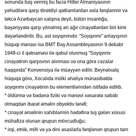
sonunda baş vermiş bu faciə Hitler Almaniyasının
yəhudilərə qarşı törətdiyi qətliamlardan əsla fərqlənmir və
təkcə Azərbaycan xalqına deyil, bütün insanlığa,
bəşəriyyətə qarşı yönəlmiş ən ağır cinayətlərdən biri kimi
dəyərləndirilir. Bu, əsl soyqırımıdır. “Soyqırımı” anlayışının
hüquqi mənası isə BMT Baş Assambleyasının 9 dekabr
1948-ci il qətnaməsi ilə qəbul olunmuş “Soyqırımı
cinayətinin qarşısının alınması və ona görə cəzalar
haqqında” Konvensiya ilə müəyyən edilir. Beynəlxalq
hüquqa görə, Xocalıda mülki əhaliyə münasibətdə
soyqırımı cinayətinin bu elementlərindən istifadə edilib.
* öldürmə və bədənə fiziki və mənəvi xəsarətə səbəb
olmaqdan ibarət əməlin obyektiv tərəfi;
* cinayət əməlinin sahiblərinin hədəfinə tuş gələn xüsusi
mühafizə olunan qrupun mövcudluğu;
* irqi, etnik, milli və ya dini əsaslarla fərqlənən qrupun tam