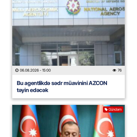
06.08.2026
- 15:00
76
Bu agentlikdə sədr müavinini AZCON
təyin edəcək
Gündəm