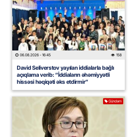
06.08.2026
- 16:45
158
David Seliverstov yayılan iddialarla bağlı
açıqlama verib: “İddiaların əhəmiyyətli
hissəsi həqiqəti əks etdirmir”
Gündəm