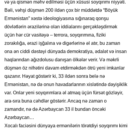
və ya qismən məhv edilməsi üçün xüsusi soyqırımı niyyəti.
Bəli, vəhşi düşmən 200 ildən çox bir müddətdə “Böyük
Ermənistan” xəstə ideologiyasına sığınaraq qonşu
dövlətlərin ərazilərinə olan iddialarını gerçəkləşdirmək
üçün hər cür vasitəyə – terrora, soyqırımına, fiziki
zorakılığa, ərazi işğalına və digərlərinə əl atır, bu zaman
ona ən ciddi dəstəyi dünyada demokratiya, ədalət və insan
haqlarından ağızdolusu danışan ölkələr verir. Və məkrli
düşmən öz nifrətini davam etdirməkdən ötrü yeni imkanlar
qazanır. Həyat göstərir ki, 33 ildən sonra belə nə
Ermənistan, nə də onun havadarlarının xislətində dəyişiklik
var. Onlar yeni soyqırımlara əl atmaq üçün fürsət gözləyir,
ara-sıra buna cəhdlər göstərir. Ancaq nə zaman o
zamandır, nə də Azərbaycan 33 il bundan öncəki
Azərbaycan…
Xocalı faciəsini dünyaya ermənilərin törətdiyi soyqırımı kimi