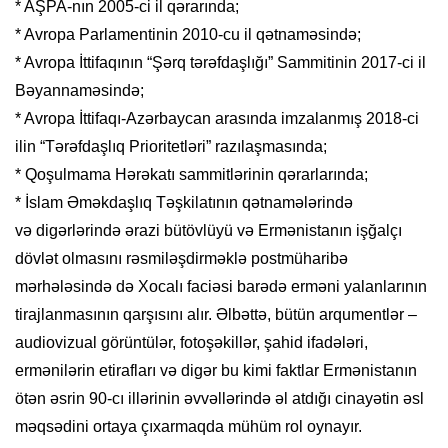
* AŞPA-nın 2005-ci il qərarında;
* Avropa Parlamentinin 2010-cu il qətnaməsində;
* Avropa İttifaqının “Şərq tərəfdaşlığı” Sammitinin 2017-ci il
Bəyannaməsində;
* Avropa İttifaqı-Azərbaycan arasında imzalanmış 2018-ci
ilin “Tərəfdaşlıq Prioritetləri” razılaşmasında;
* Qoşulmama Hərəkatı sammitlərinin qərarlarında;
* İslam Əməkdaşlıq Təşkilatının qətnamələrində
və digərlərində ərazi bütövlüyü və Ermənistanın işğalçı
dövlət olmasını rəsmiləşdirməklə postmüharibə
mərhələsində də Xocalı faciəsi barədə erməni yalanlarının
tirajlanmasının qarşısını alır. Əlbəttə, bütün arqumentlər –
audiovizual görüntülər, fotoşəkillər, şahid ifadələri,
ermənilərin etirafları və digər bu kimi faktlar Ermənistanın
ötən əsrin 90-cı illərinin əvvəllərində əl atdığı cinayətin əsl
məqsədini ortaya çıxarmaqda mühüm rol oynayır.