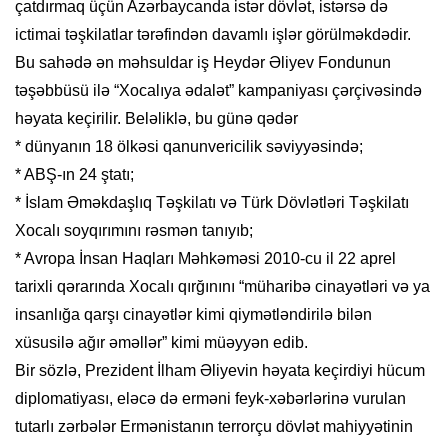
çatdırmaq üçün Azərbaycanda istər dövlət, istərsə də
ictimai təşkilatlar tərəfindən davamlı işlər görülməkdədir.
Bu sahədə ən məhsuldar iş Heydər Əliyev Fondunun
təşəbbüsü ilə “Xocalıya ədalət” kampaniyası çərçivəsində
həyata keçirilir. Beləliklə, bu günə qədər
* dünyanın 18 ölkəsi qanunvericilik səviyyəsində;
* ABŞ-ın 24 ştatı;
* İslam Əməkdaşlıq Təşkilatı və Türk Dövlətləri Təşkilatı
Xocalı soyqırımını rəsmən tanıyıb;
* Avropa İnsan Haqları Məhkəməsi 2010-cu il 22 aprel
tarixli qərarında Xocalı qırğınını “müharibə cinayətləri və ya
insanlığa qarşı cinayətlər kimi qiymətləndirilə bilən
xüsusilə ağır əməllər” kimi müəyyən edib.
Bir sözlə, Prezident İlham Əliyevin həyata keçirdiyi hücum
diplomatiyası, eləcə də erməni feyk-xəbərlərinə vurulan
tutarlı zərbələr Ermənistanın terrorçu dövlət mahiyyətinin