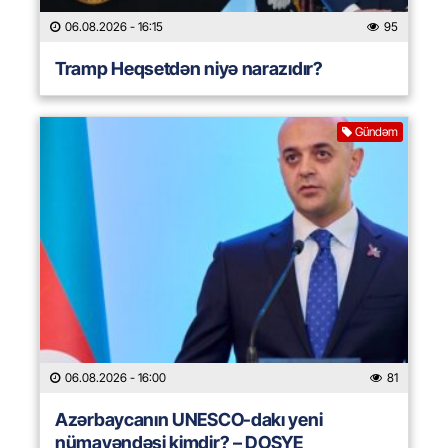
06.08.2026
- 16:15
95
Tramp Heqsetdən niyə narazıdır?
Gündəm
06.08.2026
- 16:00
81
Azərbaycanın UNESCO-dakı yeni
nümayəndəsi kimdir? – DOSYE