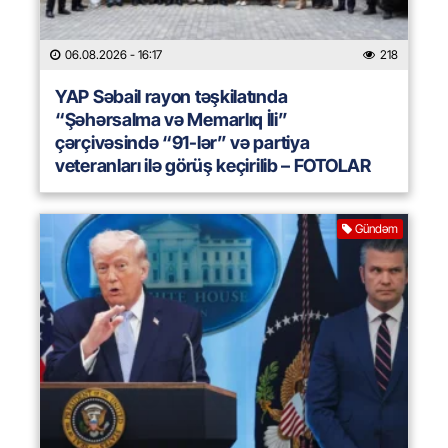
06.08.2026
- 16:17
218
YAP Səbail rayon təşkilatında
“Şəhərsalma və Memarlıq İli”
çərçivəsində “91-lər” və partiya
veteranları ilə görüş keçirilib – FOTOLAR
Gündəm