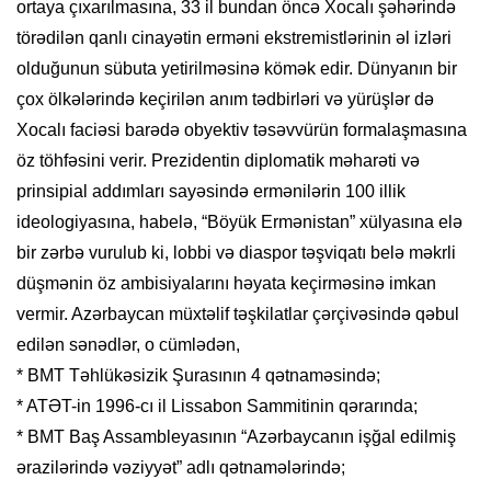
ortaya çıxarılmasına, 33 il bundan öncə Xocalı şəhərində
törədilən qanlı cinayətin erməni ekstremistlərinin əl izləri
olduğunun sübuta yetirilməsinə kömək edir. Dünyanın bir
çox ölkələrində keçirilən anım tədbirləri və yürüşlər də
Xocalı faciəsi barədə obyektiv təsəvvürün formalaşmasına
öz töhfəsini verir. Prezidentin diplomatik məharəti və
prinsipial addımları sayəsində ermənilərin 100 illik
ideologiyasına, habelə, “Böyük Ermənistan” xülyasına elə
bir zərbə vurulub ki, lobbi və diaspor təşviqatı belə məkrli
düşmənin öz ambisiyalarını həyata keçirməsinə imkan
vermir. Azərbaycan müxtəlif təşkilatlar çərçivəsində qəbul
edilən sənədlər, o cümlədən,
* BMT Təhlükəsizik Şurasının 4 qətnaməsində;
* ATƏT-in 1996-cı il Lissabon Sammitinin qərarında;
* BMT Baş Assambleyasının “Azərbaycanın işğal edilmiş
ərazilərində vəziyyət” adlı qətnamələrində;