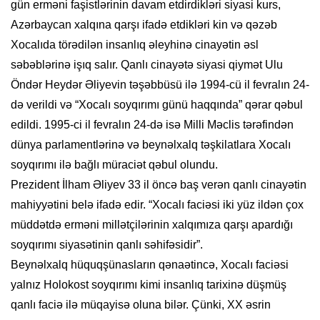
gün erməni faşistlərinin davam etdirdikləri siyasi kurs,
Azərbaycan xalqına qarşı ifadə etdikləri kin və qəzəb
Xocalıda törədilən insanlıq əleyhinə cinayətin əsl
səbəblərinə işıq salır. Qanlı cinayətə siyasi qiymət Ulu
Öndər Heydər Əliyevin təşəbbüsü ilə 1994-cü il fevralın 24-
də verildi və “Xocalı soyqırımı günü haqqında” qərar qəbul
edildi. 1995-ci il fevralın 24-də isə Milli Məclis tərəfindən
dünya parlamentlərinə və beynəlxalq təşkilatlara Xocalı
soyqırımı ilə bağlı müraciət qəbul olundu.
Prezident İlham Əliyev 33 il öncə baş verən qanlı cinayətin
mahiyyətini belə ifadə edir. “Xocalı faciəsi iki yüz ildən çox
müddətdə erməni millətçilərinin xalqımıza qarşı apardığı
soyqırımı siyasətinin qanlı səhifəsidir”.
Beynəlxalq hüquqşünasların qənaətincə, Xocalı faciəsi
yalnız Holokost soyqırımı kimi insanlıq tarixinə düşmüş
qanlı faciə ilə müqayisə oluna bilər. Çünki, XX əsrin