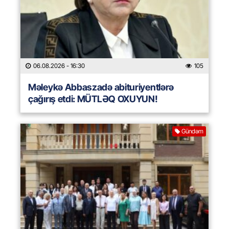
06.08.2026
- 16:30
105
Məleykə Abbaszadə abituriyentlərə
çağırış etdi: MÜTLƏQ OXUYUN!
Gündəm