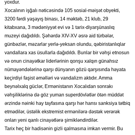
yoxdur.
Xocalının işğalı nəticəsində 105 sosial-məişət obyekti,
3200 fərdi yaşayış binası, 14 məktəb, 21 klub, 29
kitabxana, 3 mədəniyyət evi və 1 tarix-diyarşünaslıq
muzeyi dağıdıldı. Şəhərdə XIV-XV əsrə aid türbələr,
günbəzlər, məzarlar yerlə-yeksan olundu, qəbiristanlıqlar
vandallara xas üsullarla dağıdıldı. Bunlar bir vəhşi etnosun
və onun cinayətkar liderlərinin qonşu xalqın günahsız
nümayəndələrinə qarşı dünyanın gözü qarşısında həyata
keçirdiyi faşist əməlləri və vandalizm aktıdır. Amma
beynəlxalq güclər, Ermənistanın Xocalıdan sonrakı
vəhşiliklərinə də göz yuman superdövlətlər ötən müddət
ərzində nəinki hay tayfasına qarşı hər hansı sanksiya tətbiq
etmədilər, üstəlik ekstremist ermənilərə dəstək verərək
onları yeni qanlı cinayətlərə şirnikləndirdilər.
Tarix heç bir hadisənin gizli qalmasına imkan vermir. Bu