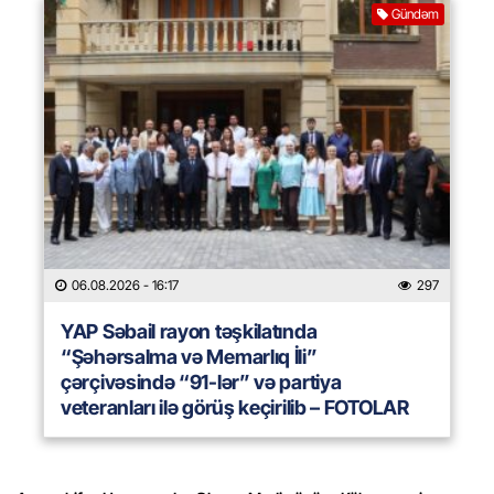
Gündəm
06.08.2026
- 16:17
297
YAP Səbail rayon təşkilatında
“Şəhərsalma və Memarlıq İli”
çərçivəsində “91-lər” və partiya
veteranları ilə görüş keçirilib – FOTOLAR