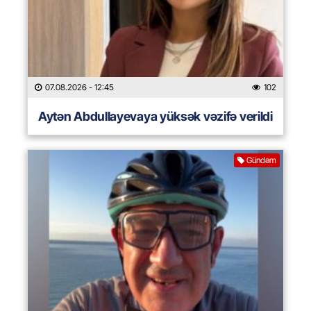
07.08.2026
- 12:45
102
Aytən Abdullayevaya yüksək vəzifə verildi
Gündəm