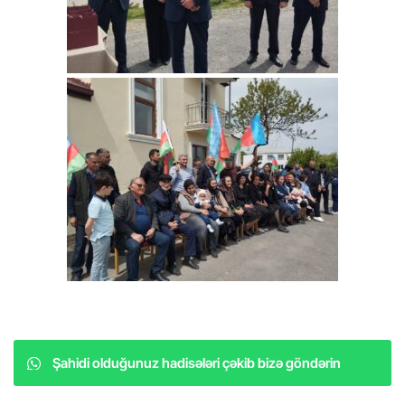
Şahidi olduğunuz hadisələri çəkib bizə göndərin