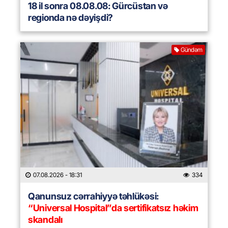
18 il sonra 08.08.08: Gürcüstan və
regionda nə dəyişdi?
Gündəm
07.08.2026
- 18:31
334
Qanunsuz cərrahiyyə təhlükəsi:
“Universal Hospital”da sertifikatsız həkim
skandalı