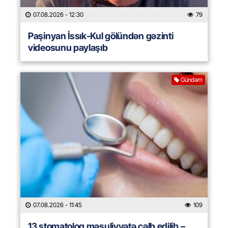
07.08.2026
- 12:30
79
Paşinyan İssık-Kul gölündən gəzinti
videosunu paylaşıb
Gündəm
07.08.2026
- 11:45
109
13 stomatoloq məsuliyyətə cəlb edilib –