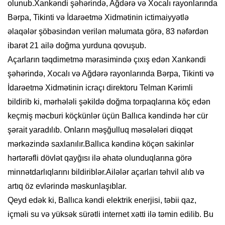
olunub.Xankəndi şəhərində, Ağdərə və Xocalı rayonlarında
Bərpa, Tikinti və İdarəetmə Xidmətinin ictimaiyyətlə
əlaqələr şöbəsindən verilən məlumata görə, 83 nəfərdən
ibarət 21 ailə doğma yurduna qovuşub.
Açarların təqdimetmə mərasimində çıxış edən Xankəndi
şəhərində, Xocalı və Ağdərə rayonlarında Bərpa, Tikinti və
İdarəetmə Xidmətinin icraçı direktoru Telman Kərimli
bildirib ki, mərhələli şəkildə doğma torpaqlarına köç edən
keçmiş məcburi köçkünlər üçün Ballıca kəndində hər cür
şərait yaradılıb. Onların məşğulluq məsələləri diqqət
mərkəzində saxlanılır.Ballıca kəndinə köçən sakinlər
hərtərəfli dövlət qayğısı ilə əhatə olunduqlarına görə
minnətdarlıqlarını bildiriblər.Ailələr açarları təhvil alıb və
artıq öz evlərində məskunlaşıblar.
Qeyd edək ki, Ballıca kəndi elektrik enerjisi, təbii qaz,
içməli su və yüksək sürətli internet xətti ilə təmin edilib. Bu