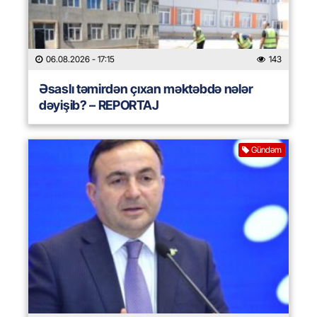
06.08.2026
- 17:15
143
Əsaslı təmirdən çıxan məktəbdə nələr
dəyişib? – REPORTAJ
Gündəm