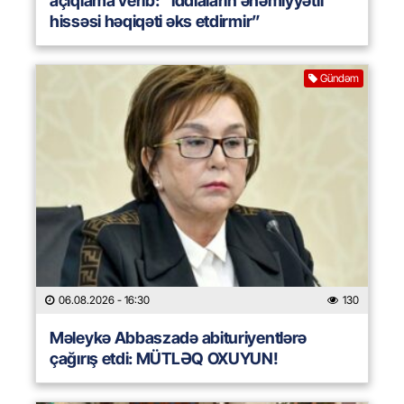
açıqlama verib: “İddiaların əhəmiyyətli
hissəsi həqiqəti əks etdirmir”
Gündəm
06.08.2026
- 16:30
130
Məleykə Abbaszadə abituriyentlərə
çağırış etdi: MÜTLƏQ OXUYUN!