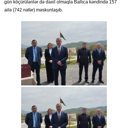
gün köçürülənlər də daxil olmaqla Ballıca kəndində 157
ailə (742 nəfər) məskunlaşıb.