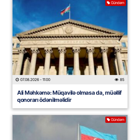
Gündəm
07.08.2026
- 11:00
85
Ali Məhkəmə: Müqavilə olmasa da, müəllif
qonorarı ödənilməlidir
Gündəm