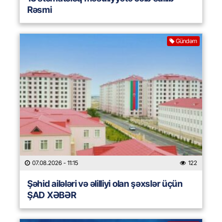
Rəsmi
Gündəm
07.08.2026
- 11:15
122
Şəhid ailələri və əlilliyi olan şəxslər üçün
ŞAD XƏBƏR