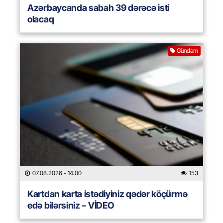
Azərbaycanda sabah 39 dərəcə isti
olacaq
Gündəm
07.08.2026
- 14:00
153
Kartdan karta istədiyiniz qədər köçürmə
edə bilərsiniz – VİDEO