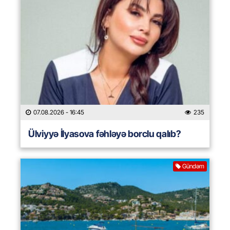
07.08.2026
- 16:45
235
Ülviyyə İlyasova fəhləyə borclu qalıb?
Gündəm