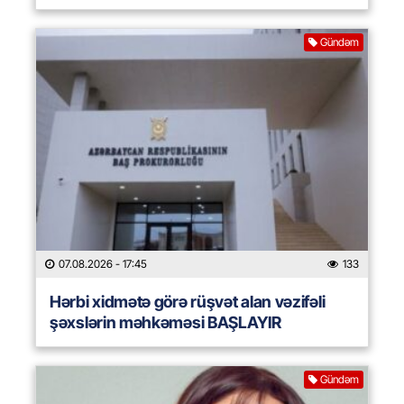
Gündəm
07.08.2026
- 17:45
133
Hərbi xidmətə görə rüşvət alan vəzifəli
şəxslərin məhkəməsi BAŞLAYIR
Gündəm