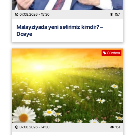
07.08.2026
- 15:30
157
Malayziyada yeni səfirimiz kimdir? –
Dosye
Gündəm
07.08.2026
- 14:30
151