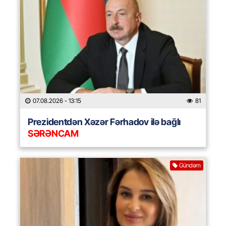
07.08.2026
- 13:15
81
Prezidentdən Xəzər Fərhadov ilə bağlı
SƏRƏNCAM
Gündəm