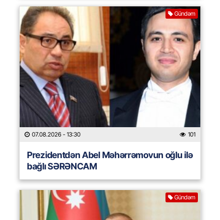
Gündəm
07.08.2026
- 13:30
101
Prezidentdən Abel Məhərrəmovun oğlu ilə
bağlı SƏRƏNCAM
Gündəm