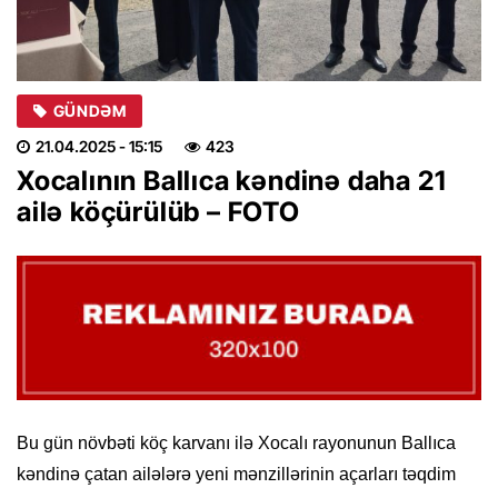
GÜNDƏM
21.04.2025
- 15:15
423
Xocalının Ballıca kəndinə daha 21
ailə köçürülüb – FOTO
Bu gün növbəti köç karvanı ilə Xocalı rayonunun Ballıca
kəndinə çatan ailələrə yeni mənzillərinin açarları təqdim