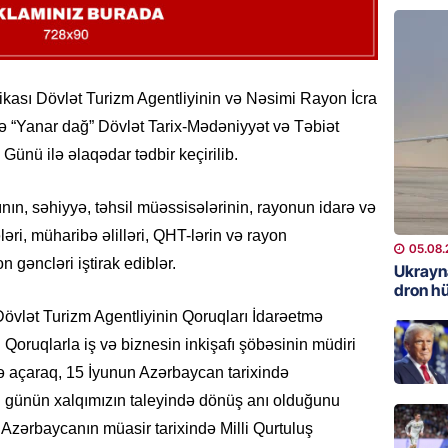
REKLAM
Kapital
buraxıl
ası Dövlət Turizm Agentliyinin və Nəsimi Rayon İcra
üstələd
 ilə “Yanar dağ” Dövlət Tarix-Mədəniyyət və Təbiət
05.08.
Günü ilə əlaqədar tədbir keçirilib.
İDMAN
nın, səhiyyə, təhsil müəssisələrinin, rayonun idarə və
Bu fut
ələri, müharibə əlilləri, QHT-lərin və rayon
05.08.
05.08.
 gəncləri iştirak ediblər.
Ukrayn
DÜNYA
dron h
Türkiyə
övlət Turizm Agentliyinin Qoruqları İdarəetmə
05.08.
 Qoruqlarla iş və biznesin inkişafı şöbəsinin müdiri
ə açaraq, 15 İyunun Azərbaycan tarixində
GÜNDƏM
 günün xalqımızın taleyində dönüş anı olduğunu
Metroya
zərbaycanın müasir tarixində Milli Qurtuluş
axtaran