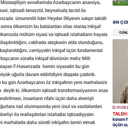
Müstəqilliyin əvvəllərində Azərbaycanın anarxiya,
bazarın
i, iqtisadi tənəzzül, beynəlxalq təcrid ilə
05.08.
ənzadə ümummilli lider Heydər Əliyevin xalqın təkidli
ƏN ÇO
GÜNDƏM
 sonra ölkəmizin bu bəlalardan xilas olaraq inkişaf
Türkiyə
GÜN
amızda mühüm siyasi və iqtisadi islahatların həyata
nazirlə
reallaşdırıldığını, cəbhədə atəşkəsin əldə olunduğunu,
05.08.
aşlanıldığını, cəmiyyətin inkişaf üçün fundamental
zərbaycanın sürətlə inkişaf dövrünün məhz Milli
MANŞET
ğulayan F.Həsənzadə həmin siyasətin bu gün
Paşinya
öyük uğurla davam etdirildiyini diqqətə çatdırıb.
05.08.
ilə bu gün Azərbaycanın öz inkişafının yeni mərhələsini
HADISƏ
deyib ki, ölkəmizin iqtisadi transformasiyasının əsas
Qəbiris
dirilməsi, insanların rifahı üçün daha əlverişli
söydü,
uğurlara nail olunmasında yeni üsul və vasitələrdən
01.08.
05.08.
TALEH
ərliyi ilə reallaşdırılan islahatlar iqtisadiyyatın
kəsən 
i mərhələdə daha sürətli inkişafını təmin etmək
üçün s
BANNER