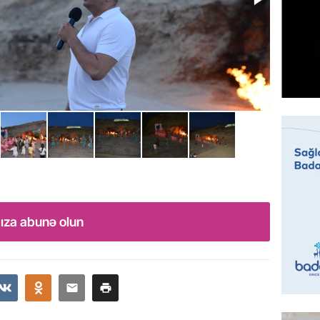
GÜNDƏM
Sabah 
05.08.
ÖZƏL
İranın 
Britani
05.08.
GÜNDƏM
Rusiyad
“Başne
ıza abunə olun
hücumu
05.08.
İDMAN
“Qarab
yaxşı h