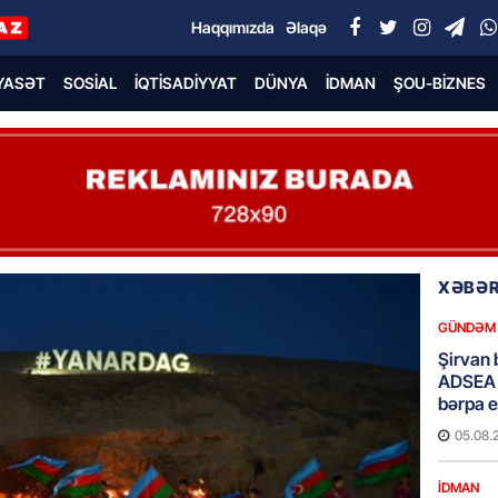
Haqqımızda
Əlaqə
YASƏT
SOSIAL
İQTISADIYYAT
DÜNYA
İDMAN
ŞOU-BIZNES
XƏBƏR
GÜNDƏM
Şirvan 
ADSEA 
bərpa e
05.08.
İDMAN