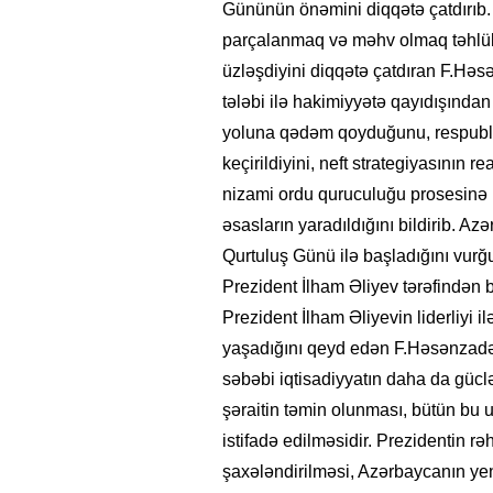
Gününün önəmini diqqətə çatdırıb. 
parçalanmaq və məhv olmaq təhlükəs
üzləşdiyini diqqətə çatdıran F.Həs
tələbi ilə hakimiyyətə qayıdışından
yoluna qədəm qoyduğunu, respublik
keçirildiyini, neft strategiyasının 
nizami ordu quruculuğu prosesinə b
əsasların yaradıldığını bildirib. A
Qurtuluş Günü ilə başladığını vur
Prezident İlham Əliyev tərəfindən b
Prezident İlham Əliyevin liderliyi 
yaşadığını qeyd edən F.Həsənzadə 
səbəbi iqtisadiyyatın daha da güclən
şəraitin təmin olunması, bütün bu 
istifadə edilməsidir. Prezidentin rəhb
şaxələndirilməsi, Azərbaycanın yen