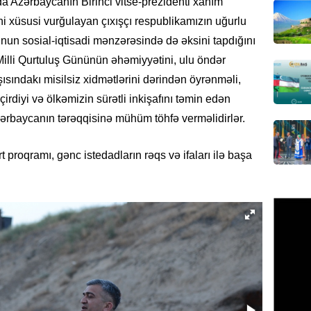
üçün ha
nda Azərbaycanın Birinci vitse-prezidenti xanım
i xüsusi vurğulayan çıxışçı respublikamızın uğurlu
05.08.
unun sosial-iqtisadi mənzərəsində də əksini tapdığını
BANNER
 Milli Qurtuluş Gününün əhəmiyyətini, ulu öndər
Xameney
ısındakı misilsiz xidmətlərini dərindən öyrənməli,
ilə bağl
irdiyi və ölkəmizin sürətli inkişafını təmin edən
05.08.
zərbaycanın tərəqqisinə mühüm töhfə verməlidirlər.
GÜNDƏM
t proqramı, gənc istedadların rəqs və ifaları ilə başa
Xəzərə 
– Görün
05.08.
GÜNDƏM
MAAŞ,
YENİDƏ
AÇIQL
05.08.