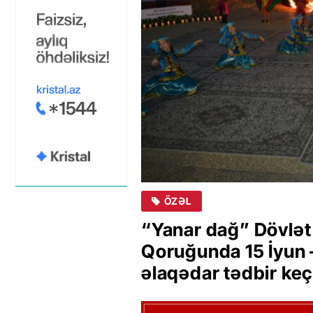
ÖZƏL
“Yanar dağ” Dövlət
Qoruğunda 15 İyun –
əlaqədar tədbir keçi