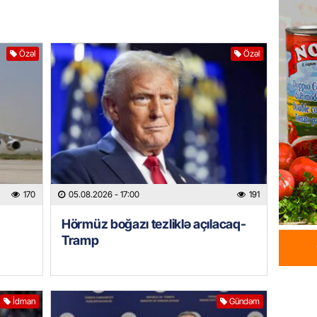
05.08.
GÜNDƏM
Özəl
Özəl
Məmməd
sədr mü
05.08.
GÜNDƏM
Milli M
Zaqatal
Cimcim
170
05.08.2026
- 17:00
191
-FOTO
05.08.
Hörmüz boğazı tezliklə açılacaq-
Tramp
GÜNDƏM
Veysəl
layihəs
olan gə
İdman
Gündəm