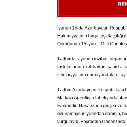
İyunun 15-də Azərbaycan Respublik
Hakimiyyətinin birgə təşkilatçılığı
Qoruğunda 15 İyun – Milli Qurtuluş 
Tədbirdə rayonun inzibati orqanları
təşkilatlarının rəhbərləri, şəhid ail
ictimaiyyətinin nümayəndələri, rayon
Tədbiri Azərbaycan Respublikası D
Mərkəzi Agentliyin tabeliyində olan
Fəxrəddin Həsənzadə giriş sözü il
özünəməxsus yerindən danışıb, bu
vurğulayıb. Fəxrəddin Həsənzadə A