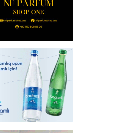
Bakıda yağış yağacaq
2026
- 13:30
106
göndərdiyi tiryək ələ keçdi:
yaya gedirmiş
2026
- 13:15
85
a neft emalı zavodunda yanğın:
ft-Ufaneftexim” dron
ndan sonra alovlanıb
2026
- 13:00
99
ağ” “Dinamo” (Kiyev) matçına
azırlaşıb