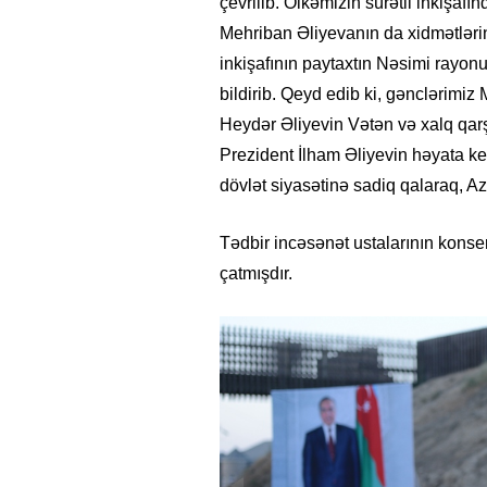
çevrilib. Ölkəmizin sürətli inkişafı
Mehriban Əliyevanın da xidmətlərin
inkişafının paytaxtın Nəsimi rayon
bildirib. Qeyd edib ki, gənclərimiz
Heydər Əliyevin Vətən və xalq qarş
Prezident İlham Əliyevin həyata keç
dövlət siyasətinə sadiq qalaraq, A
Tədbir incəsənət ustalarının konser
çatmışdır.