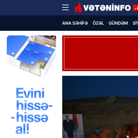
ANA SƏHIFƏ
ÖZƏL
GÜNDƏM
SI