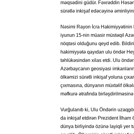
məqsədini güdür. Fəxrəddin Həsən
sürətlə inkişaf edəcəyinə əminliyini
Nəsimi Rayon İcra Hakimiyyətinin b
iyunun 15-nin müasir müstəqil Az
nöqtəsi olduğunu qeyd edib. Bildiri
hakimiyyətə qayıdan ulu öndər Hey
təhlükəsindən xilas etdi. Ulu öndə
Azərbaycanın geosiyasi imkanların
ölkəmizi sürətli inkişaf yoluna çıx
çıxmasına, dünyanın müxtəlif ölkə
məfkurə ətrafında birləşdirilməsinə 
Vurğulanıb ki, Ulu Öndərin uzaqgör
da inkişaf etdirən Prezident İlham 
dünya birliyində özünə layiqli yer t