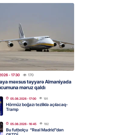
 Bank-ın istiqrazlarına tələbat
ış həcmini üç dəfəyə yaxın
i
2026
- 16:59
191
bolçu “Real Madrid”dən GETDİ
2026
- 16:45
192
2026
- 17:30
170
aya məxsus təyyarə Almaniyada
ücumuna məruz qaldı
 HHQ-nin ilk qadın generalı oldu
05.08.2026
- 17:00
191
2026
- 16:30
194
Hörmüz boğazı tezliklə açılacaq-
Tramp
05.08.2026
- 16:45
192
 və universitetlərə yaxın ev
Bu futbolçu “Real Madrid”dən
ların diqqətinə: Kirayə
GETDİ