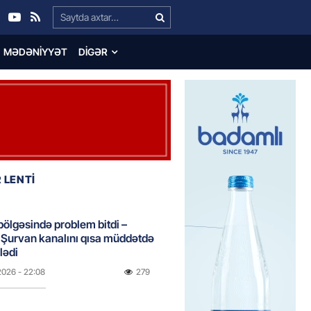
Search…
MƏDƏNIYYƏT
DIGƏR
 LENTİ
bölgəsində problem bitdi –
Şurvan kanalını qısa müddətdə
lədi
2026
- 22:08
279