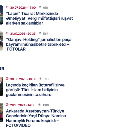
adan İDDİA: Şimali Koreya
30.07.2026
- 14:00
618
a 120 ballistik raket yerləşdirib
“Laçın” Ticarət Mərkəzində
Əməliyyat: Vergi müfəttişləri rüşvət
2026
- 15:15
90
alarkən saxlanılıblar
31.07.2026
- 20:35
567
YYƏT
“Ganjavi Holding” jurnalistləri peşə
canlı musiqi terapevti
bayramı münasibətilə təbrik etdi –
ədə unudulmaz sənət gecəsinə
FOTOLAR
dı – FOTO
2026
- 15:00
116
OR
30.05.2025
- 10:00
810
Laçında keçirilən üçtərəfli zirvə
Hacıyev: Azərbaycan ərazisini
görüşü: Türk-İslam birliyinin
ra qarşı istifadəyə imkan
güclənməsinin təzahürü
z
28.10.2024
- 14:35
1180
2026
- 14:45
85
Ankarada Azərbaycan-Türkiyə
Gənclərinin Yaşıl Dünya Naminə
Həmrəylik Forumu keçirildi –
FOTO/VİDEO
idə mənzil almaq istəyənlər