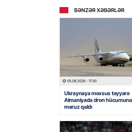
BƏNZƏR XƏBƏRLƏR
05.08.2026
- 17:30
Ukraynaya məxsus təyyarə
Almaniyada dron hücumuna
məruz qaldı