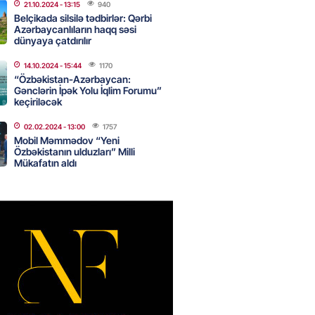
nsı imkanları var?
21.10.2024
- 13:15
940
Belçikada silsilə tədbirlər: Qərbi
2026
- 14:30
84
Azərbaycanlıların haqq səsi
dünyaya çatdırılır
14.10.2024
- 15:44
1170
inin ofisi Pezeşkianın istefası
“Özbəkistan-Azərbaycan:
ı iddiaları təkzib etdi
Gənclərin İpək Yolu İqlim Forumu”
keçiriləcək
2026
- 14:15
116
02.02.2024
- 13:00
1757
Mobil Məmmədov “Yeni
Özbəkistanın ulduzları” Milli
bu canlıların hücumu başlayıb?
Mükafatın aldı
tülər narahatlıq yaratdı: FOTO
2026
- 14:00
98
 PENSİYA VƏ MÜAVİNƏTLƏR
N ARTIRILACAQ? – Mühüm
AMA
2026
- 13:45
134