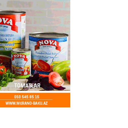
2026
- 12:45
97
nağı Əkbərov bu agentliyin
avini oldu – FOTO
2026
- 12:30
101
əclisin deputatı Asif Əsgərov
anın dağ kəndlərindən biri olan
ax kəndində sakinlərlə görüşdü
LAR
2026
- 12:15
104
oğlu MMC”nin “Dost Əllər”
i çərçivəsində neyromüxtəlifliyi
nclər üçün masterklass keçirilib