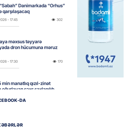
 “Sabah” Danimarkada “Orhus”
lə qarşılaşacaq
2026
- 17:45
302
aya məxsus təyyarə
yada dron hücumuna məruz
2026
- 17:30
170
 min manatlıq qızıl-zinət
ı oğurlayan şəxs saxlanılıb
2026
- 17:15
105
ACEBOOK-DA
boğazı tezliklə açılacaq- Tramp
XƏBƏRLƏR
2026
- 17:00
191