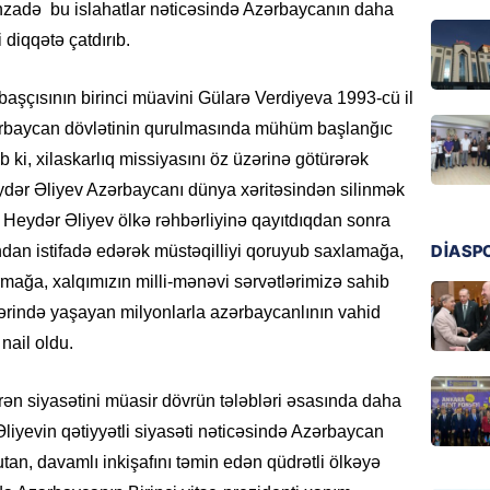
zadə bu islahatlar nəticəsində Azərbaycanın daha
Ukrayn
 diqqətə çatdırıb.
Rusiyad
05.08.
aşçısının birinci müavini Gülarə Verdiyeva 1993-cü il
MƏDƏNI
ərbaycan dövlətinin qurulmasında mühüm başlanğıc
Azərbay
b ki, xilaskarlıq missiyasını öz üzərinə götürərək
Türkiy
dər Əliyev Azərbaycanı dünya xəritəsindən silinmək
imza at
r Heydər Əliyev ölkə rəhbərliyinə qayıtdıqdan sonra
05.08.
DİASP
dan istifadə edərək müstəqilliyi qoruyub saxlamağa,
armağa, xalqımızın milli-mənəvi sərvətlərimizə sahib
BANNER
Hikmət 
lərində yaşayan milyonlarla azərbaycanlının vahid
qonşula
nail oldu.
vermə
05.08.
ən siyasətini müasir dövrün tələbləri əsasında daha
Əliyevin qətiyyətli siyasəti nəticəsində Azərbaycan
REKLAM
utan, davamlı inkişafını təmin edən qüdrətli ölkəyə
Biləcər