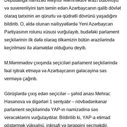
Deputatlığa namizəd Məşhur Məmmədov ərazi bütövlüyü
və suverenliyini tam təmin edən Azərbaycanın qalib dövlət
olaraq tarixinin ən qürurlu və qüdrətli dövrünü yaşadığını
bildirib. O, əldə olunan nailiyyətlərdə Yeni Azərbaycan
Partiyasının rolunu xüsusi vurğulayıb, budəfəki parlament
seçkilərinin ilk dəfə olaraq ölkəmizin bütün ərazilərində
keçirilməsi ilə əlamətdar olduğunu deyib.
M.Məmmədov çıxışında seçiciləri parlament seçkilərində
fəal iştirak etməyə və Azərbaycanın gələcəyinə səs
verməyə çağırıb.
Görüşlərdə çıxış edən seçicilər – şəhid anası Mehrac
Həsənova və digərləri 1 sentyabr – növbədənkənar
parlament seçkilərində YAP-ın namizədinə səs
verəcəklərini vurğulayıblar. Bildirilib ki, YAP-a etimad
göstərmək yüksəlişi, inkişafı və tərəqqini seçməkdir.