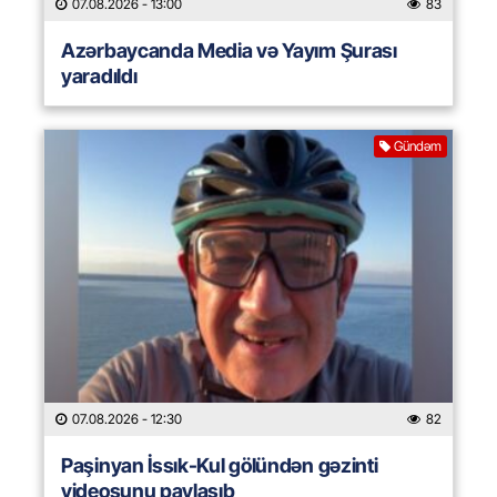
07.08.2026
- 13:00
83
Azərbaycanda Media və Yayım Şurası
yaradıldı
Gündəm
07.08.2026
- 12:30
82
Paşinyan İssık-Kul gölündən gəzinti
videosunu paylaşıb