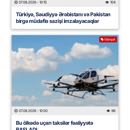
07.08.2026
- 10:15
104
Türkiyə, Səudiyyə Ərəbistanı və Pakistan
birgə müdafiə sazişi imzalayacaqlar
Manşet
07.08.2026
- 10:00
96
Bu ölkədə uçan taksilər fəaliyyətə
BAŞLADI