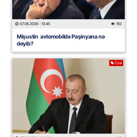
07.08.2026
- 13:45
150
Mişustin avtomobildə Paşinyana nə
deyib?
Özəl