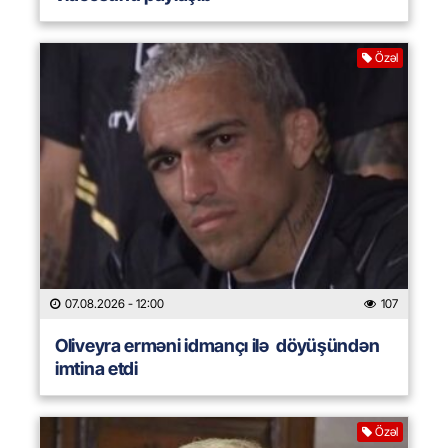
Özəl
07.08.2026
- 12:00
107
Oliveyra erməni idmançı ilə döyüşündən
imtina etdi
Özəl