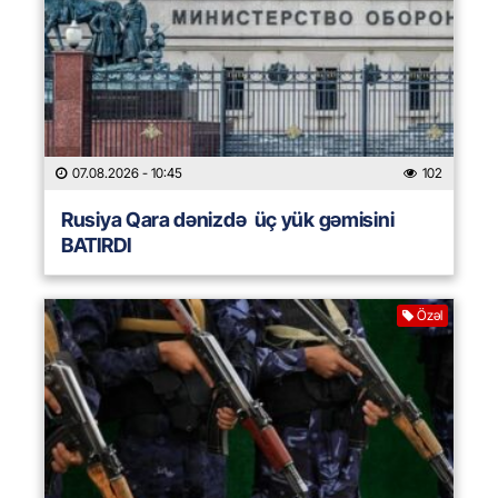
07.08.2026
- 10:45
102
Rusiya Qara dənizdə üç yük gəmisini
BATIRDI
Özəl