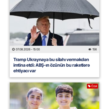
07.08.2026
- 15:00
156
Tramp Ukraynaya bu silahı verməkdən
imtina etdi: ABŞ-ın özünün bu raketlərə
ehtiyacı var
Özəl