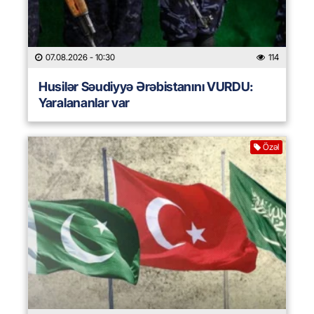
07.08.2026
- 10:30
114
Husilər Səudiyyə Ərəbistanını VURDU:
Yaralananlar var
Özəl