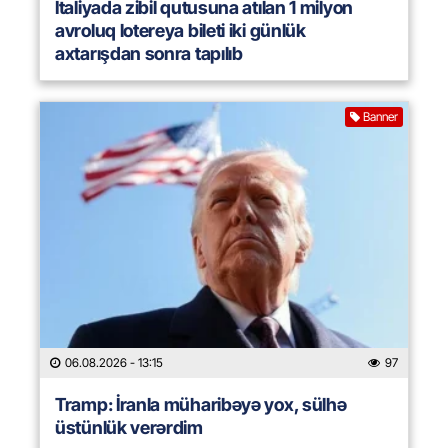
İtaliyada zibil qutusuna atılan 1 milyon
avroluq lotereya bileti iki günlük
axtarışdan sonra tapılıb
Banner
06.08.2026
- 13:15
97
Tramp: İranla müharibəyə yox, sülhə
üstünlük verərdim