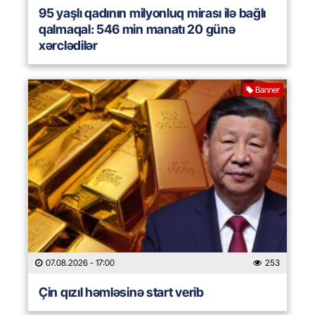
95 yaşlı qadının milyonluq mirası ilə bağlı
qalmaqal: 546 min manatı 20 günə
xərclədilər
Banner
07.08.2026
- 17:00
253
Çin qızıl həmləsinə start verib