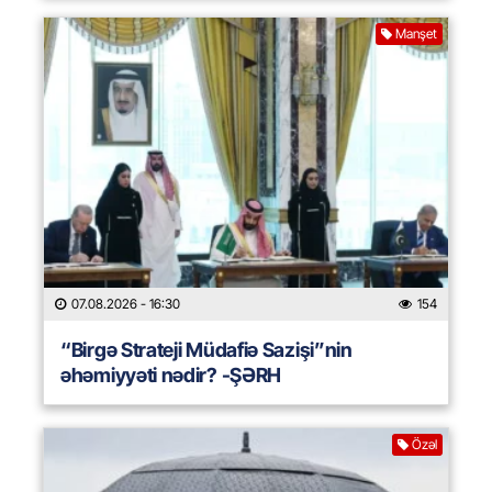
Manşet
07.08.2026
- 16:30
154
“Birgə Strateji Müdafiə Sazişi”nin
əhəmiyyəti nədir? -ŞƏRH
Özəl