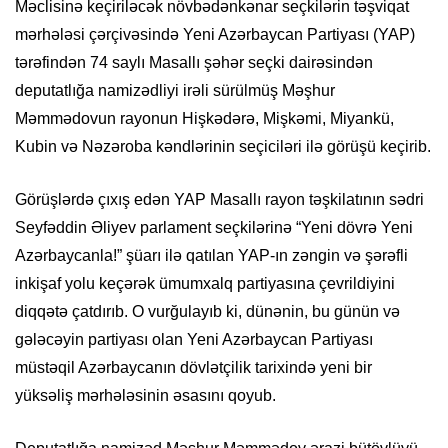
Məclisinə keçiriləcək növbədənkənar seçkilərin təşviqat
mərhələsi çərçivəsində Yeni Azərbaycan Partiyası (YAP)
tərəfindən 74 saylı Masallı şəhər seçki dairəsindən
deputatlığa namizədliyi irəli sürülmüş Məşhur
Məmmədovun rayonun Hişkədərə, Mişkəmi, Miyankü,
Kubin və Nəzəroba kəndlərinin seçiciləri ilə görüşü keçirib.
Görüşlərdə çıxış edən YAP Masallı rayon təşkilatının sədri
Seyfəddin Əliyev parlament seçkilərinə “Yeni dövrə Yeni
Azərbaycanla!” şüarı ilə qatılan YAP-ın zəngin və şərəfli
inkişaf yolu keçərək ümumxalq partiyasına çevrildiyini
diqqətə çatdırıb. O vurğulayıb ki, dünənin, bu günün və
gələcəyin partiyası olan Yeni Azərbaycan Partiyası
müstəqil Azərbaycanın dövlətçilik tarixində yeni bir
yüksəliş mərhələsinin əsasını qoyub.