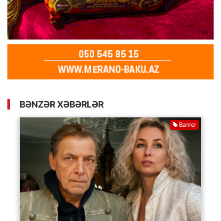
BƏNZƏR XƏBƏRLƏR
Banner