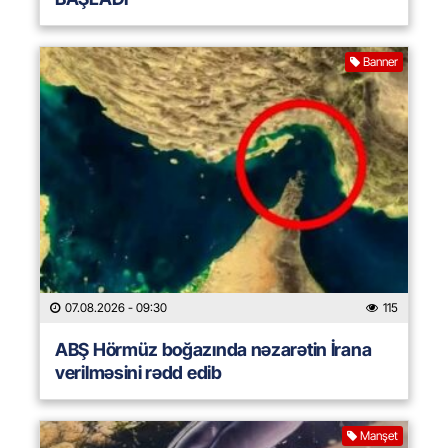
Banner
07.08.2026
- 09:30
115
ABŞ Hörmüz boğazında nəzarətin İrana
verilməsini rədd edib
Manşet