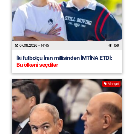
07.08.2026
- 14:45
159
İki futbolçu İran millisindən İMTİNA ETDİ:
Bu ölkəni seçdilər
Manşet