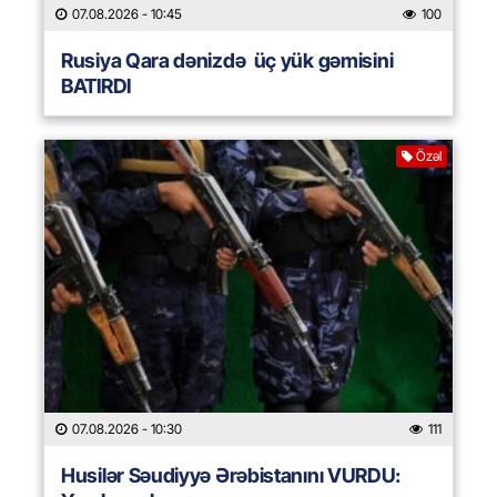
07.08.2026
- 10:45
100
Rusiya Qara dənizdə üç yük gəmisini
BATIRDI
Özəl
07.08.2026
- 10:30
111
Husilər Səudiyyə Ərəbistanını VURDU: