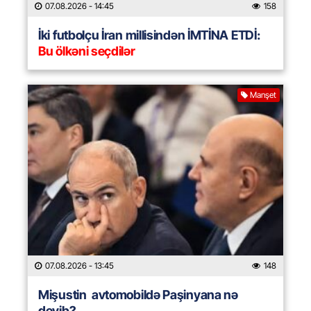
07.08.2026
- 14:45
158
İki futbolçu İran millisindən İMTİNA ETDİ:
Bu ölkəni seçdilər
Manşet
07.08.2026
- 13:45
148
Mişustin avtomobildə Paşinyana nə
deyib?