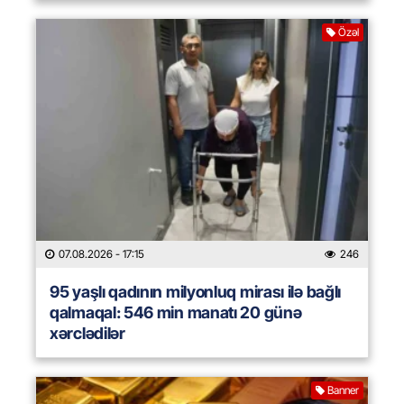
Özəl
07.08.2026
- 17:15
246
95 yaşlı qadının milyonluq mirası ilə bağlı
qalmaqal: 546 min manatı 20 günə
xərclədilər
Banner