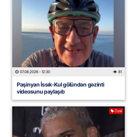
07.08.2026
- 12:30
81
Paşinyan İssık-Kul gölündən gəzinti
videosunu paylaşıb
Özəl