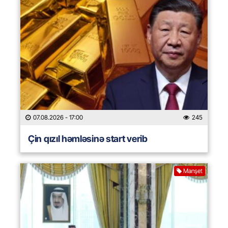
07.08.2026
- 17:00
245
Çin qızıl həmləsinə start verib
Manşet