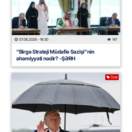
07.08.2026
- 16:30
147
“Birgə Strateji Müdafiə Sazişi”nin
əhəmiyyəti nədir? -ŞƏRH
Özəl