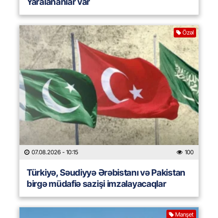
Yaralananlar var
Özəl
07.08.2026
- 10:15
100
Türkiyə, Səudiyyə Ərəbistanı və Pakistan
birgə müdafiə sazişi imzalayacaqlar
Manşet