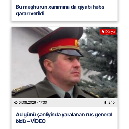
Bu məşhurun xanımına da qiyabi həbs
qərarı verildi
Dünya
07.08.2026
- 17:30
240
Ad günü şənliyində yaralanan rus general
öldü – VİDEO