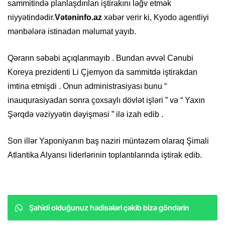
sammitində planlaşdırılan iştirakını ləğv etmək
niyyətindədir.
Vətəninfo.az
xəbər verir ki, Kyodo agentliyi
mənbələrə istinadən məlumat yayıb.​​​
Qərarın səbəbi açıqlanmayıb . Bundan əvvəl Cənubi
Koreya prezidenti Li Çjemyon da sammitdə iştirakdan
imtina etmişdi . Onun administrasiyası bunu “
inauqurasiyadan sonra çoxsaylı dövlət işləri ” və “ Yaxın
Şərqdə vəziyyətin dəyişməsi ” ilə izah edib .
Son illər Yaponiyanın baş naziri müntəzəm olaraq Şimali
Atlantika Alyansı liderlərinin toplantılarında iştirak edib.
Şahidi olduğunuz hadisələri çəkib bizə göndərin