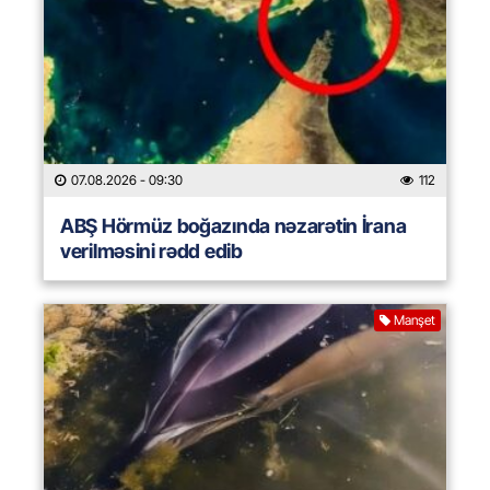
07.08.2026
- 09:30
112
ABŞ Hörmüz boğazında nəzarətin İrana
verilməsini rədd edib
Manşet