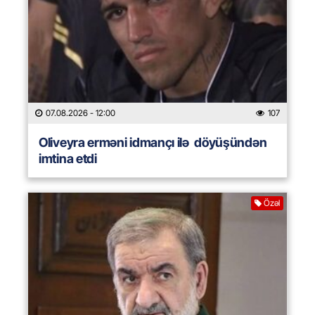
07.08.2026
- 12:00
107
Oliveyra erməni idmançı ilə döyüşündən
imtina etdi
Özəl