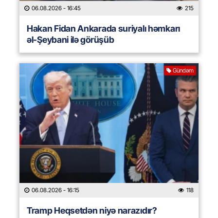
06.08.2026
- 16:45
215
Hakan Fidan Ankarada suriyalı həmkarı
əl-Şeybani ilə görüşüb
Gündəm
06.08.2026
- 16:15
118
Tramp Heqsetdən niyə narazıdır?