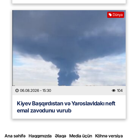
Dünya
06.08.2026
- 15:30
104
Kiyev Başqırdıstan və Yaroslavldakı neft
emal zavodunu vurub
Ana səhifə
Haqqımızda
Əlaqə
Media üçün
Köhnə versiya