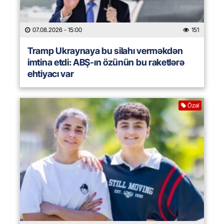
07.08.2026
- 15:00
151
Tramp Ukraynaya bu silahı verməkdən
imtina etdi: ABŞ-ın özünün bu raketlərə
ehtiyacı var
Özəl