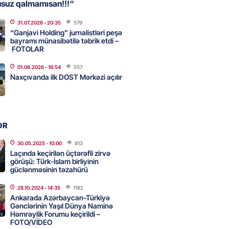
usuz qalmamısan!!!“
31.07.2026
- 20:35
579
, Səudiyyə Ərəbistanı və
“Ganjavi Holding” jurnalistləri peşə
an arasında Məkkə müdafiə
bayramı münasibətilə təbrik etdi –
FOTOLAR
imzalanıb
2026
- 15:15
72
01.08.2026
- 18:54
557
Naxçıvanda ilk DOST Mərkəzi açılır
Ukraynaya bu silahı verməkdən
etdi: ABŞ-ın özünün bu raketlərə
ı var
OR
2026
- 15:00
84
30.05.2025
- 10:00
813
Laçında keçirilən üçtərəfli zirvə
görüşü: Türk-İslam birliyinin
güclənməsinin təzahürü
bolçu İran millisindən İMTİNA
u ölkəni seçdilər
28.10.2024
- 14:35
1182
Ankarada Azərbaycan-Türkiyə
2026
- 14:45
90
Gənclərinin Yaşıl Dünya Naminə
Həmrəylik Forumu keçirildi –
FOTO/VİDEO