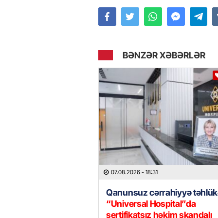
BƏNZƏR XƏBƏRLƏR
07.08.2026
- 18:31
Qanunsuz cərrahiyyə təhlük
“Universal Hospital”da
sertifikatsız həkim skandalı