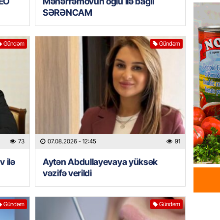
DEO
Məhərrəmovun oğlu ilə bağlı
Azərba
SƏRƏNCAM
yaradıl
07.08.
Gündəm
Gündəm
GÜNDƏM
Aytən 
verildi
07.08.
GÜNDƏM
Paşinya
videos
73
07.08.2026
- 12:45
91
07.08.
 ilə
Aytən Abdullayevaya yüksək
vəzifə verildi
HADISƏ
Sabunç
dəyərin
Gündəm
Gündəm
şəxs sa