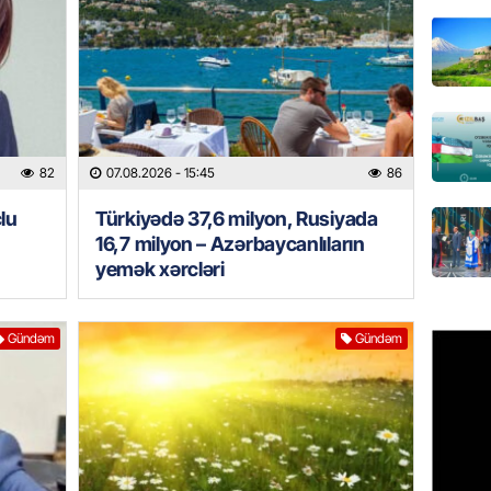
Azərbay
olacaq
07.08.
REKLAM
Birbank
82
07.08.2026
- 15:45
86
krediti
07.08.
lu
Türkiyədə 37,6 milyon, Rusiyada
16,7 milyon – Azərbaycanlıların
yemək xərcləri
HADISƏ
Sumqay
çimərli
Gündəm
Gündəm
şəxslər
07.08.
GÜNDƏM
Kartdan
köçürmə