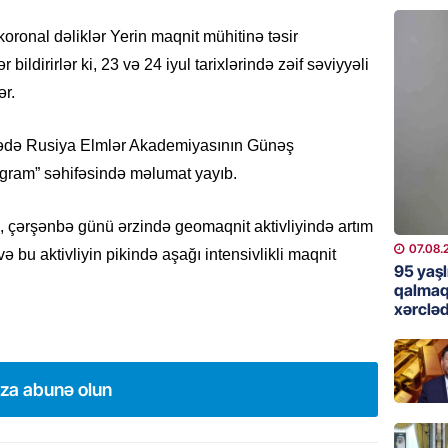
günə xə
07.08.
ronal dəliklər Yerin maqnit mühitinə təsir
bildirirlər ki, 23 və 24 iyul tarixlərində zəif səviyyəli
BANNER
ər.
Çin qız
07.08.
arədə Rusiya Elmlər Akademiyasının Günəş
egram” səhifəsində məlumat yayıb.
GÜNDƏM
Ülviyyə
, çərşənbə günü ərzində geomaqnit aktivliyində artım
07.08.
07.08.
ə bu aktivliyin pikində aşağı intensivlikli maqnit
95 yaşl
MANŞET
qalmaq
xərcləd
“Birgə 
əhəmiy
07.08.
ıza abunə olun
İDMAN
Albani