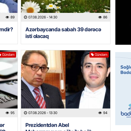
07.08.
89
07.08.2026
- 14:30
86
MANŞET
Mişust
imdir?
Azərbaycanda sabah 39 dərəcə
deyib?
isti olacaq
07.08.
GÜNDƏM
Gündəm
Gündəm
Prezid
ilə ba
07.08.
GÜNDƏM
Prezide
SƏRƏ
95
07.08.2026
- 13:30
94
07.08.
ər
Prezidentdən Abel
ÖZƏL