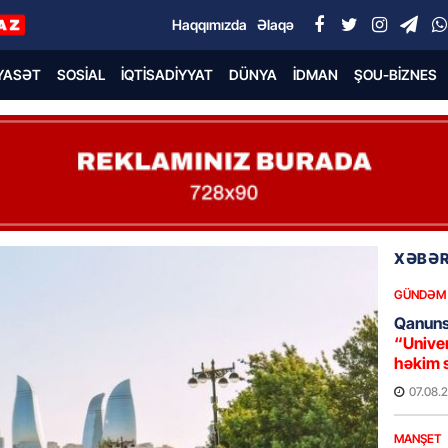
Haqqımızda
Əlaqə
YASƏT
SOSIAL
İQTISADIYYAT
DÜNYA
İDMAN
ŞOU-BIZNES
XƏBƏR
GÜNDƏM
Qanuns
“Univer
həkim 
07.08.
MANŞET