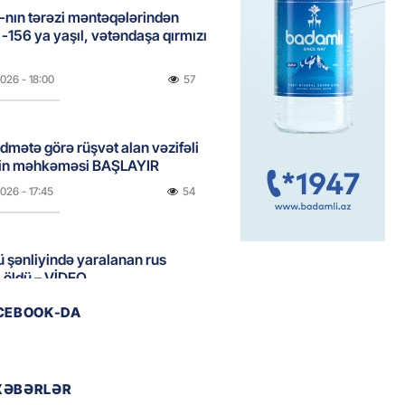
nın tərəzi məntəqələrindən
 -156 ya yaşıl, vətəndaşa qırmızı
2026
- 18:00
57
idmətə görə rüşvət alan vəzifəli
rin məhkəməsi BAŞLAYIR
2026
- 17:45
54
 şənliyində yaralanan rus
 öldü – VİDEO
2026
- 17:30
77
ACEBOOK-DA
ı qadının milyonluq mirası ilə
almaqal: 546 min manatı 20
XƏBƏRLƏR