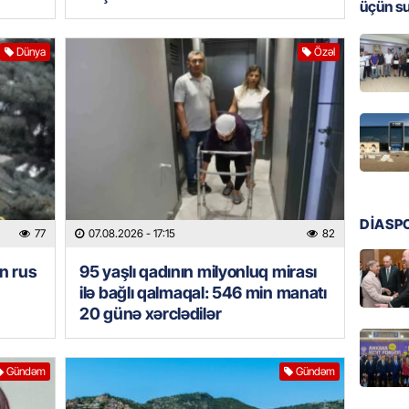
üçün s
MANŞET
Dünya
Özəl
Türkiyə
Pakist
sazişi 
07.08.
ÖZƏL
Tramp 
imtina 
ehtiyac
DİASP
77
07.08.2026
- 17:15
82
07.08.
n rus
95 yaşlı qadının milyonluq mirası
ilə bağlı qalmaqal: 546 min manatı
ÖZƏL
20 günə xərclədilər
İki fut
ETDİ:
B
07.08.
Gündəm
Gündəm
GÜNDƏM