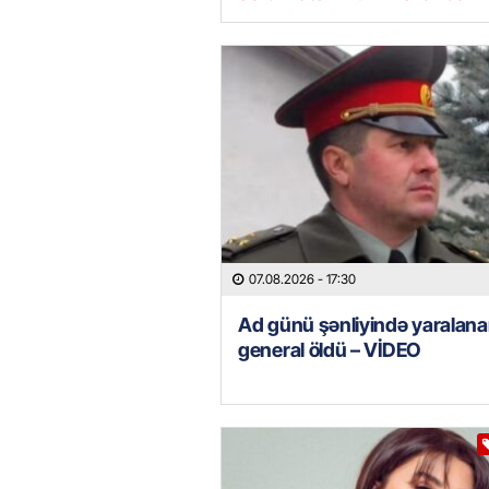
07.08.2026
- 17:30
Ad günü şənliyində yaralana
general öldü – VİDEO