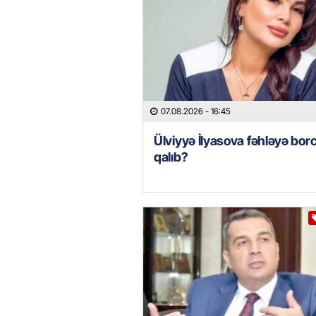
07.08.2026
- 16:45
Ülviyyə İlyasova fəhləyə borc
qalıb?