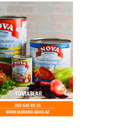
ycanda Media və Yayım Şurası
dı
2026
- 13:00
74
Abdullayevaya yüksək vəzifə
2026
- 12:45
91
n İssık-Kul gölündən gəzinti
unu paylaşıb
2026
- 12:30
68
u rayonunda 70 min manat
də elektrik naqilləri oğurlayan
xlanılıb