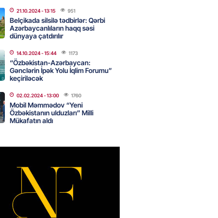
canda sabah 39 dərəcə isti
21.10.2024
- 13:15
951
Belçikada silsilə tədbirlər: Qərbi
Azərbaycanlıların haqq səsi
2026
- 14:30
86
dünyaya çatdırılır
14.10.2024
- 15:44
1173
“Özbəkistan-Azərbaycan:
Gənclərin İpək Yolu İqlim Forumu”
 Biznes-dən mikro biznes
keçiriləcək
nə 5%-dək endirim
2026
- 14:28
86
02.02.2024
- 13:00
1760
Mobil Məmmədov “Yeni
Özbəkistanın ulduzları” Milli
Mükafatın aldı
ıtda avtomobil qaçıran və
kdə mobil telefon oğurlayan
 saxlanılıb
2026
- 14:15
90
 karta istədiyiniz qədər
 edə bilərsiniz – VİDEO