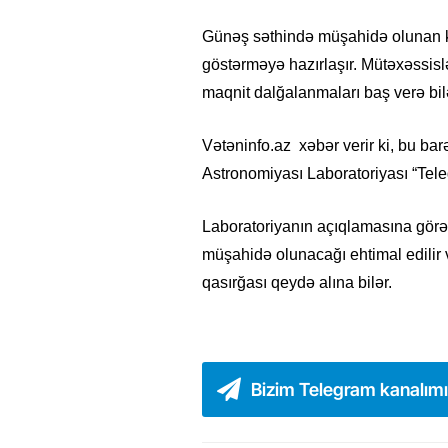
Günəş səthində müşahidə olunan ko
göstərməyə hazırlaşır. Mütəxəssislər 
maqnit dalğalanmaları baş verə bil
Vətəninfo.az xəbər verir ki, bu b
Astronomiyası Laboratoriyası “Tel
Laboratoriyanın açıqlamasına görə
müşahidə olunacağı ehtimal edilir v
qasırğası qeydə alına bilər.
Bizim Telegram kanalım