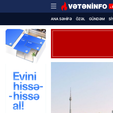
ANA SƏHIFƏ
ÖZƏL
GÜNDƏM
SI