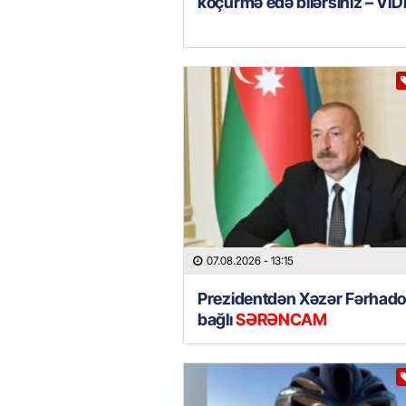
köçürmə edə bilərsiniz – Vİ
07.08.2026
- 13:15
Prezidentdən Xəzər Fərhadov
bağlı
SƏRƏNCAM