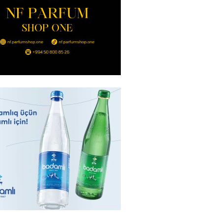
2026
- 14:00
95
in avtomobildə Paşinyana nə
2026
- 13:45
91
entdən Abel Məhərrəmovun oğlu
ğlı SƏRƏNCAM
2026
- 13:30
94
ntdən Xəzər Fərhadov ilə bağlı
NCAM
2026
- 13:15
73