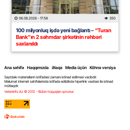
06.08.2026
- 17:58
350
100 milyonluq işdə yeni bağlantı –
“Turan
Bank”ın 2 səhmdar şirkətinin rəhbəri
saxlanıldı
Ana səhifə
Haqqımızda
Əlaqə
Media üçün
Köhnə versiya
Saytdakı materialların istifadəsi zamanı istinad edilməsi vacibdir.
Məlumat internet səhifələrində istifadə edildikdə hiperlink vasitəsi ilə istinad
mütləqdir.
Veteninfo.Az © 2012 - Bütün hüquqları qorunur.