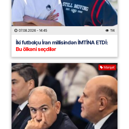
07.08.2026
- 14:45
114
İki futbolçu İran millisindən İMTİNA ETDİ:
Bu ölkəni seçdilər
Manşet