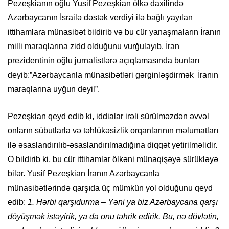
Pezeşkianın oğlu Yusif Pezeşkian ölkə daxilində
Azərbaycanın İsrailə dəstək verdiyi ilə bağlı yayılan
ittihamlara münasibət bildirib və bu cür yanaşmaların İranın
milli maraqlarına zidd olduğunu vurğulayıb. İran
prezidentinin oğlu jurnalistlərə açıqlamasında bunları
deyib:”Azərbaycanla münasibətləri gərginləşdirmək İranın
maraqlarına uyğun deyil”.
Pezeşkian qeyd edib ki, iddialar irəli sürülməzdən əvvəl
onların sübutlarla və təhlükəsizlik orqanlarının məlumatları
ilə əsaslandırılıb-əsaslandırılmadığına diqqət yetirilməlidir.
O bildirib ki, bu cür ittihamlar ölkəni münaqişəyə sürükləyə
bilər. Yusif Pezeşkian İranın Azərbaycanla
münasibətlərində qarşıda üç mümkün yol olduğunu qeyd
edib:
1. Hərbi qarşıdurma – Yəni ya biz Azərbaycana qarşı
döyüşmək istəyirik, ya da onu təhrik edirik. Bu, nə dövlətin,