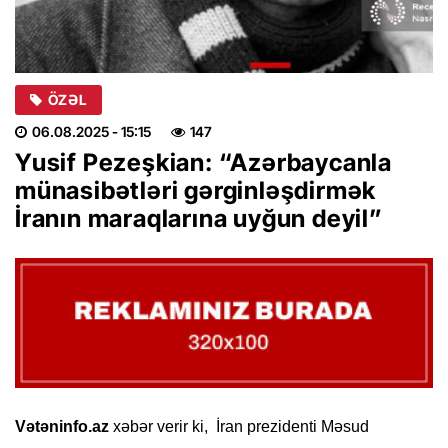
ÖZƏL
06.08.2025
- 15:15
147
Yusif Pezeşkian: “Azərbaycanla
münasibətləri gərginləşdirmək
İranın maraqlarına uyğun deyil”
Vətəninfo.az
xəbər verir ki, İran prezidenti Məsud