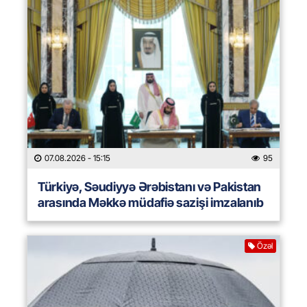
07.08.2026
- 15:15
95
Türkiyə, Səudiyyə Ərəbistanı və Pakistan
arasında Məkkə müdafiə sazişi imzalanıb
Özəl