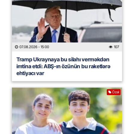
07.08.2026
- 15:00
107
Tramp Ukraynaya bu silahı verməkdən
imtina etdi: ABŞ-ın özünün bu raketlərə
ehtiyacı var
Özəl