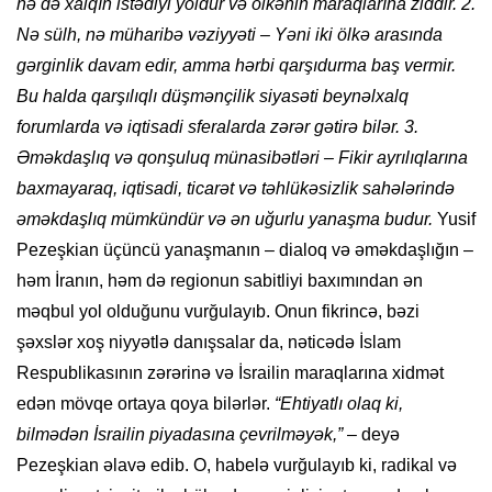
nə də xalqın istədiyi yoldur və ölkənin maraqlarına ziddir. 2.
Nə sülh, nə müharibə vəziyyəti – Yəni iki ölkə arasında
gərginlik davam edir, amma hərbi qarşıdurma baş vermir.
Bu halda qarşılıqlı düşmənçilik siyasəti beynəlxalq
forumlarda və iqtisadi sferalarda zərər gətirə bilər. 3.
Əməkdaşlıq və qonşuluq münasibətləri – Fikir ayrılıqlarına
baxmayaraq, iqtisadi, ticarət və təhlükəsizlik sahələrində
əməkdaşlıq mümkündür və ən uğurlu yanaşma budur.
Yusif
Pezeşkian üçüncü yanaşmanın – dialoq və əməkdaşlığın –
həm İranın, həm də regionun sabitliyi baxımından ən
məqbul yol olduğunu vurğulayıb. Onun fikrincə, bəzi
şəxslər xoş niyyətlə danışsalar da, nəticədə İslam
Respublikasının zərərinə və İsrailin maraqlarına xidmət
edən mövqe ortaya qoya bilərlər.
“Ehtiyatlı olaq ki,
bilmədən İsrailin piyadasına çevrilməyək,”
– deyə
Pezeşkian əlavə edib. O, habelə vurğulayıb ki, radikal və