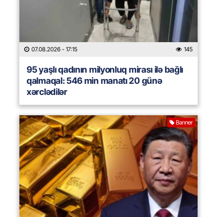
07.08.2026
- 17:15
145
95 yaşlı qadının milyonluq mirası ilə bağlı
qalmaqal: 546 min manatı 20 günə
xərclədilər
Banner