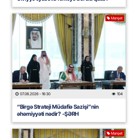
Manşet
07.08.2026
- 16:30
104
“Birgə Strateji Müdafiə Sazişi”nin
əhəmiyyəti nədir? -ŞƏRH
Manşet