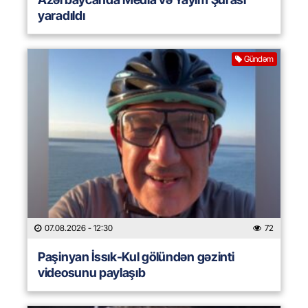
yaradıldı
Gündəm
07.08.2026
- 12:30
72
Paşinyan İssık-Kul gölündən gəzinti
videosunu paylaşıb