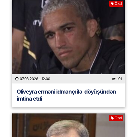
Özəl
07.08.2026
- 12:00
101
Oliveyra erməni idmançı ilə döyüşündən
imtina etdi
Özəl