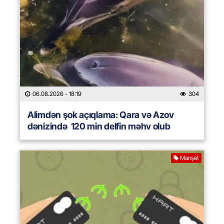
06.08.2026
- 18:19
304
Alimdən şok açıqlama: Qara və Azov
dənizində 120 min delfin məhv olub
Manşet