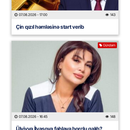
07.08.2026
- 17:00
143
Çin qızıl həmləsinə start verib
Gündəm
07.08.2026
- 16:45
148
Ülviyyə İlyasova fəhləyə borclu qalıb?