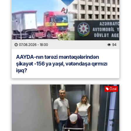
07.08.2026
- 18:00
94
AAYDA-nın tərəzi məntəqələrindən
şikayət -156 ya yaşıl, vətəndaşa qırmızı
işıq?
Özəl