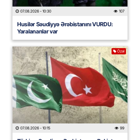
07.08.2026
- 10:30
107
Husilər Səudiyyə Ərəbistanını VURDU:
Yaralananlar var
Özəl
07.08.2026
- 10:15
99