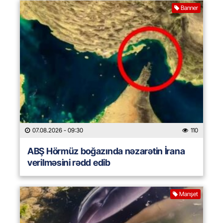
Banner
07.08.2026
- 09:30
110
ABŞ Hörmüz boğazında nəzarətin İrana
verilməsini rədd edib
Manşet