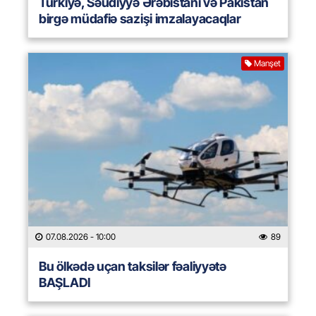
Türkiyə, Səudiyyə Ərəbistanı və Pakistan
birgə müdafiə sazişi imzalayacaqlar
Manşet
07.08.2026
- 10:00
89
Bu ölkədə uçan taksilər fəaliyyətə
BAŞLADI