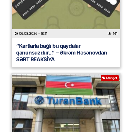
06.08.2026
- 18:11
141
“Kartlarla bağlı bu qaydalar
qanunsuzdur…” – Əkrəm Həsənovdan
SƏRT REAKSİYA
Manşet