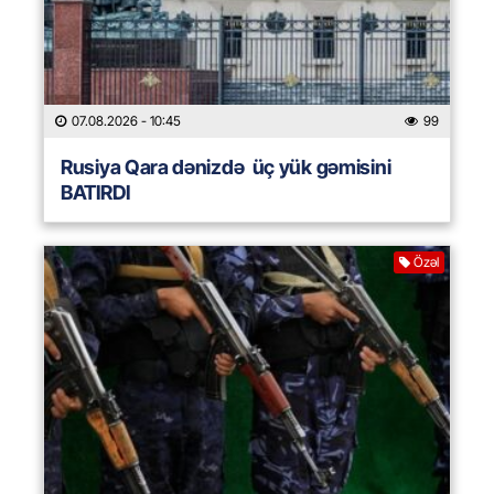
07.08.2026
- 10:45
99
Rusiya Qara dənizdə üç yük gəmisini
BATIRDI
Özəl