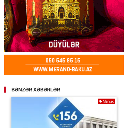
BƏNZƏR XƏBƏRLƏR
Manşet