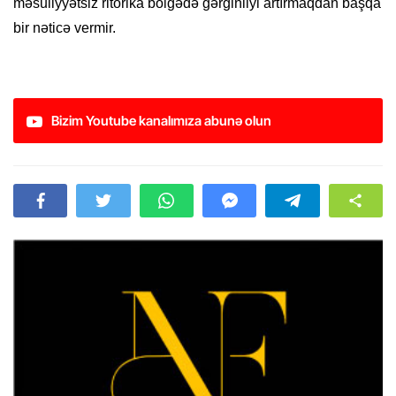
məsuliyyətsiz ritorika bölgədə gərginliyi artırmaqdan başqa
bir nəticə vermir.
Bizim Youtube kanalımıza abunə olun