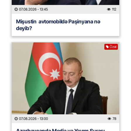
07.08.2026
- 13:45
112
Mişustin avtomobildə Paşinyana nə
deyib?
Özəl
07.08.2026
- 13:00
78
Azərbaycanda Media və Yayım Şurası