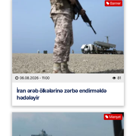
Banner
06.08.2026
- 11:00
81
İran ərəb ölkələrinə zərbə endirməklə
hədələyir
Manşet