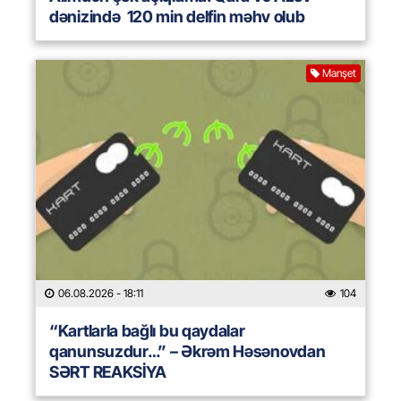
dənizində 120 min delfin məhv olub
Manşet
06.08.2026
- 18:11
104
“Kartlarla bağlı bu qaydalar
qanunsuzdur…” – Əkrəm Həsənovdan
SƏRT REAKSİYA