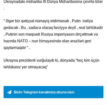
Ukraynadakı müharibə III Dünya Müharibəsinə çevrilə bilər
.​​
” Əgər biz qətiyyət nümayiş etdirməsək , Putin irəliyə
gedəcək . Bu , sadəcə olaraq fərziyyə deyil , real təhlükədir
. Putinin son məqsədi Rusiya imperiyasını dirçəltmək və
hazırda NATO – nun himayəsində olan əraziləri geri
qaytarmaqdır ” .​
Ukrayna prezidenti vurğulayıb ki, dünyada “heç kim üçün
təhlükəsiz yer olmayacaq”
Bizim Telegram kanalımıza abunə olun