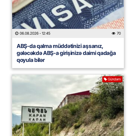
06.08.2026
- 12:45
70
ABŞ-da qalma müddətinizi aşsanız,
gələcəkdə ABŞ-a girişinizə daimi qadağa
qoyula bilər
Gündəm