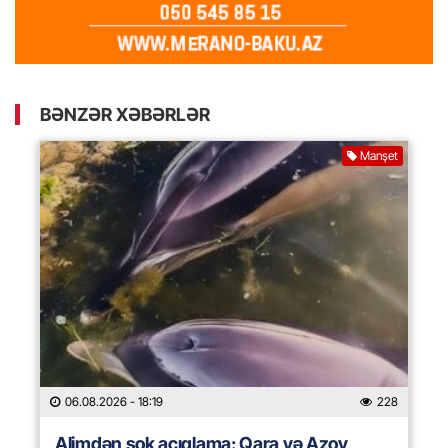
BƏNZƏR XƏBƏRLƏR
Manşet
06.08.2026
- 18:19
228
Alimdən şok açıqlama: Qara və Azov