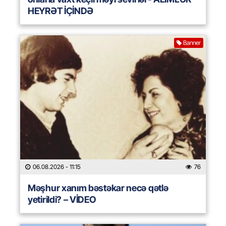
HEYRƏT İÇİNDƏ
Banner
06.08.2026
- 11:15
76
Məşhur xanım bəstəkar necə qətlə
yetirildi? – VİDEO