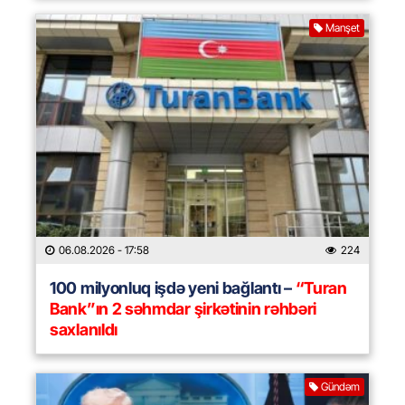
Manşet
06.08.2026
- 17:58
224
100 milyonluq işdə yeni bağlantı –
“Turan
Bank”ın 2 səhmdar şirkətinin rəhbəri
saxlanıldı
Gündəm