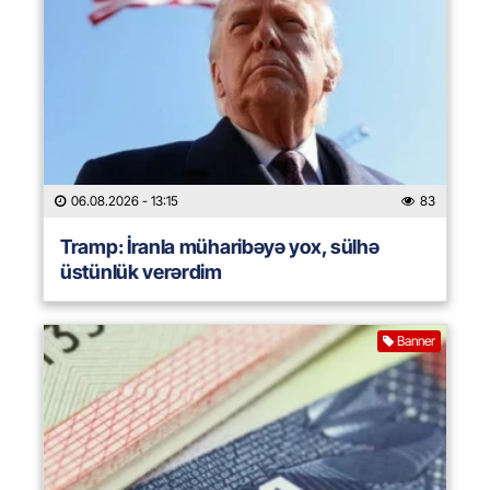
06.08.2026
- 13:15
83
Tramp: İranla müharibəyə yox, sülhə
üstünlük verərdim
Banner