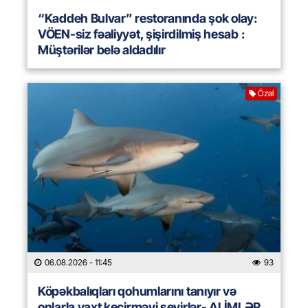
“Kaddeh Bulvar” restoranında şok olay:
VÖEN-siz fəaliyyət, şişirdilmiş hesab :
Müştərilər belə aldadılır
Özəl
06.08.2026
- 11:45
93
Köpəkbalıqları qohumlarını tanıyır və
onlarla vaxt keçirməyi sevirlər- ALİMLƏR