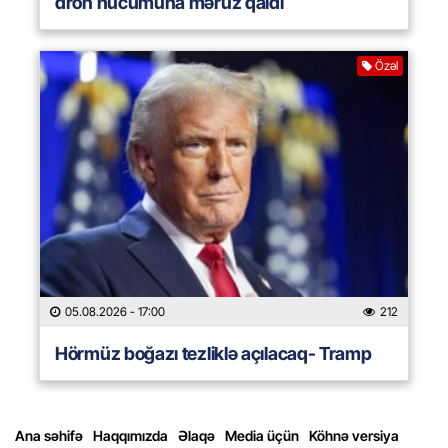
dron hücumuna məruz qaldı
Özəl
05.08.2026
- 17:00
212
Hörmüz boğazı tezliklə açılacaq- Tramp
Ana səhifə
Haqqımızda
Əlaqə
Media üçün
Köhnə versiya