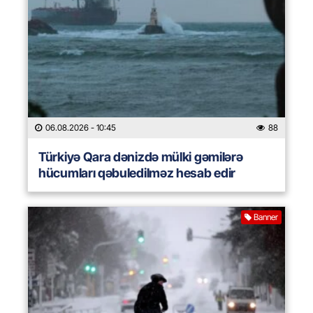
06.08.2026
- 10:45
88
Türkiyə Qara dənizdə mülki gəmilərə
hücumları qəbuledilməz hesab edir
Banner