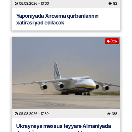
06.08.2026
- 10:00
82
Yaponiyada Xirosima qurbanlarının
xatirəsi yad ediləcək
Özəl
05.08.2026
- 17:30
188
Ukraynaya məxsus təyyarə Almaniyada