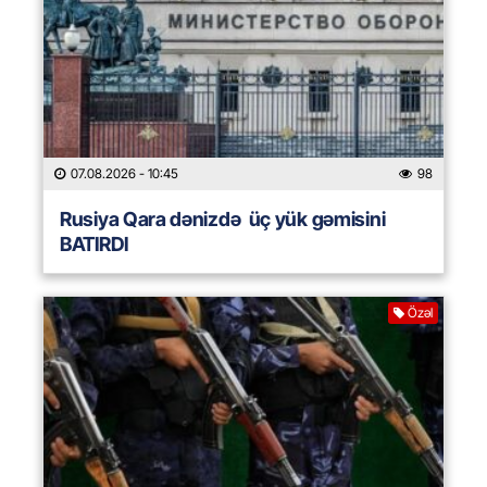
07.08.2026
- 10:45
98
Rusiya Qara dənizdə üç yük gəmisini
BATIRDI
Özəl