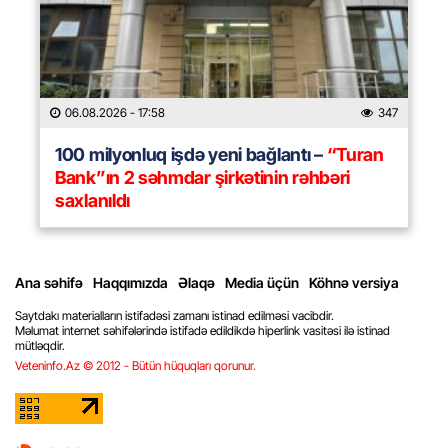
06.08.2026
- 17:58
347
100 milyonluq işdə yeni bağlantı –
“Turan
Bank”ın 2 səhmdar şirkətinin rəhbəri
saxlanıldı
Ana səhifə
Haqqımızda
Əlaqə
Media üçün
Köhnə versiya
Saytdakı materialların istifadəsi zamanı istinad edilməsi vacibdir.
Məlumat internet səhifələrində istifadə edildikdə hiperlink vasitəsi ilə istinad
mütləqdir.
Veteninfo.Az © 2012 - Bütün hüquqları qorunur.