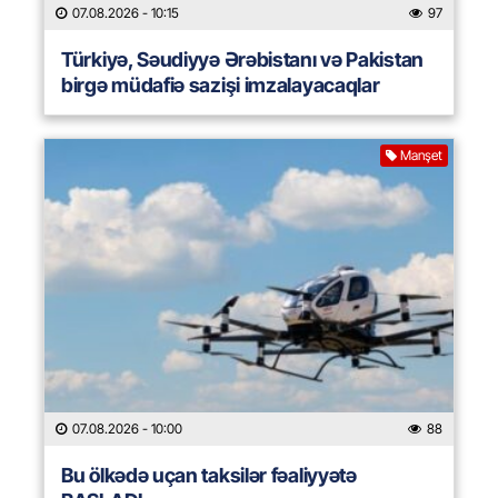
07.08.2026
- 10:15
97
Türkiyə, Səudiyyə Ərəbistanı və Pakistan
birgə müdafiə sazişi imzalayacaqlar
Manşet
07.08.2026
- 10:00
88
Bu ölkədə uçan taksilər fəaliyyətə