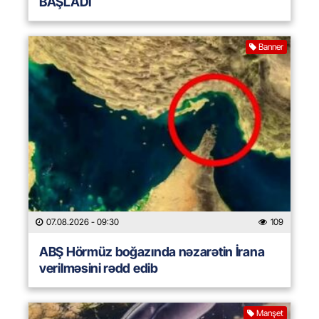
BAŞLADI
Banner
07.08.2026
- 09:30
109
ABŞ Hörmüz boğazında nəzarətin İrana
verilməsini rədd edib
Manşet