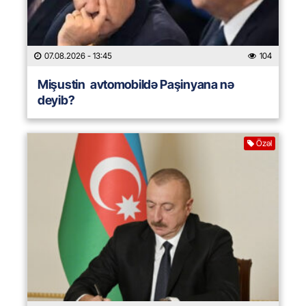
07.08.2026
- 13:45
104
Mişustin avtomobildə Paşinyana nə
deyib?
Özəl