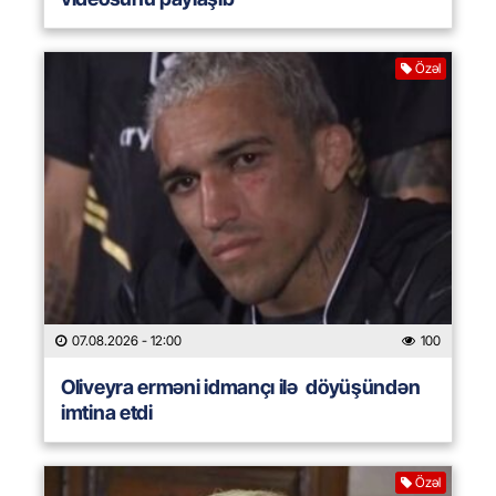
Özəl
07.08.2026
- 12:00
100
Oliveyra erməni idmançı ilə döyüşündən
imtina etdi
Özəl