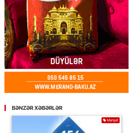
BƏNZƏR XƏBƏRLƏR
Manşet