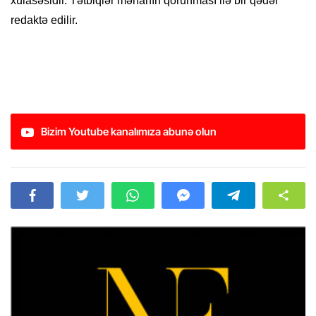
xülasəsidir. Tətbiqlər mənanın qorunması ilə bir qədər
redaktə edilir.
Bizim Youtube kanalımıza abunə olun