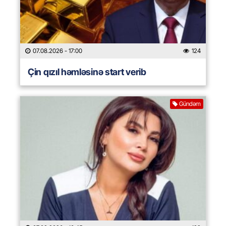
07.08.2026
- 17:00
124
Çin qızıl həmləsinə start verib
Gündəm