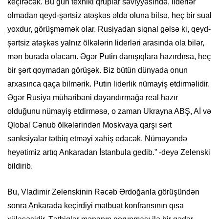
keçirəcək. Bu gün texniki qruplar səviyyəsində, liderlər
olmadan qeyd-şərtsiz atəşkəs əldə oluna bilsə, heç bir sual
yoxdur, görüşməmək olar. Rusiyadan siqnal gəlsə ki, qeyd-
şərtsiz atəşkəs yalnız ölkələrin liderləri arasında ola bilər,
mən burada olacam. Əgər Putin danışıqlara hazırdırsa, heç
bir şərt qoymadan görüşək. Biz bütün dünyada onun
arxasınca qaça bilmərik. Putin liderlik nümayiş etdirməlidir.
Əgər Rusiya müharibəni dayandırmağa real hazır
olduğunu nümayiş etdirməsə, o zaman Ukrayna ABŞ, Aİ və
Qlobal Cənub ölkələrindən Moskvaya qarşı sərt
sanksiyalar tətbiq etməyi xahiş edəcək. Nümayəndə
heyətimiz artıq Ankaradan İstanbula gedib.” -deyə Zelenski
bildirib.
Bu, Vladimir Zelenskinin Rəcəb Ərdoğanla görüşündən
sonra Ankarada keçirdiyi mətbuat konfransının qısa