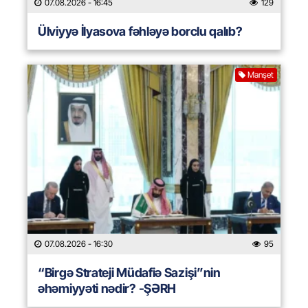
07.08.2026
- 16:45
129
Ülviyyə İlyasova fəhləyə borclu qalıb?
Manşet
07.08.2026
- 16:30
95
“Birgə Strateji Müdafiə Sazişi”nin
əhəmiyyəti nədir? -ŞƏRH