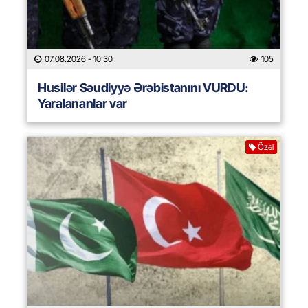
07.08.2026
- 10:30
105
Husilər Səudiyyə Ərəbistanını VURDU:
Yaralananlar var
Özəl