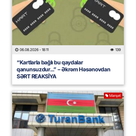
06.08.2026
- 18:11
139
“Kartlarla bağlı bu qaydalar
qanunsuzdur…” – Əkrəm Həsənovdan
SƏRT REAKSİYA
Manşet