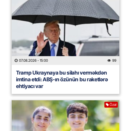
07.08.2026
- 15:00
99
Tramp Ukraynaya bu silahı verməkdən
imtina etdi: ABŞ-ın özünün bu raketlərə
ehtiyacı var
Özəl