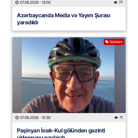
07.08.2026
- 13:00
77
Azərbaycanda Media və Yayım Şurası
yaradıldı
Gündəm
07.08.2026
- 12:30
71
Paşinyan İssık-Kul gölündən gəzinti
videosunu paylaşıb