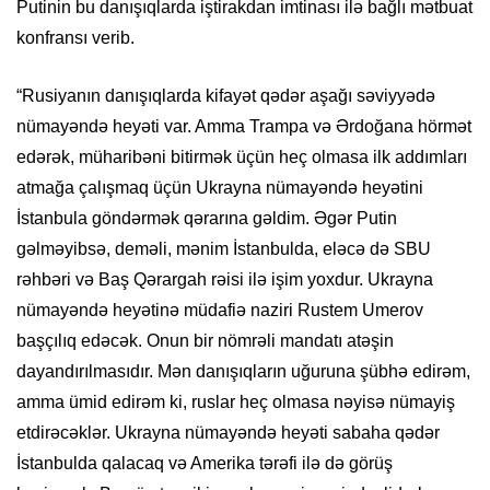
Putinin bu danışıqlarda iştirakdan imtinası ilə bağlı mətbuat
konfransı verib.
“Rusiyanın danışıqlarda kifayət qədər aşağı səviyyədə
nümayəndə heyəti var. Amma Trampa və Ərdoğana hörmət
edərək, müharibəni bitirmək üçün heç olmasa ilk addımları
atmağa çalışmaq üçün Ukrayna nümayəndə heyətini
İstanbula göndərmək qərarına gəldim. Əgər Putin
gəlməyibsə, deməli, mənim İstanbulda, eləcə də SBU
rəhbəri və Baş Qərargah rəisi ilə işim yoxdur. Ukrayna
nümayəndə heyətinə müdafiə naziri Rustem Umerov
başçılıq edəcək. Onun bir nömrəli mandatı atəşin
dayandırılmasıdır. Mən danışıqların uğuruna şübhə edirəm,
amma ümid edirəm ki, ruslar heç olmasa nəyisə nümayiş
etdirəcəklər. Ukrayna nümayəndə heyəti sabaha qədər
İstanbulda qalacaq və Amerika tərəfi ilə də görüş