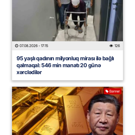
07.08.2026
- 17:15
126
95 yaşlı qadının milyonluq mirası ilə bağlı
qalmaqal: 546 min manatı 20 günə
xərclədilər
Banner