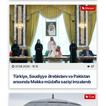
Manşet
07.08.2026
- 15:15
87
Türkiyə, Səudiyyə Ərəbistanı və Pakistan
arasında Məkkə müdafiə sazişi imzalanıb
Özəl