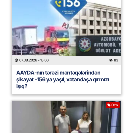
07.08.2026
- 18:00
83
AAYDA-nın tərəzi məntəqələrindən
şikayət -156 ya yaşıl, vətəndaşa qırmızı
işıq?
Özəl