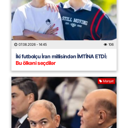
07.08.2026
- 14:45
106
İki futbolçu İran millisindən İMTİNA ETDİ:
Bu ölkəni seçdilər
Manşet