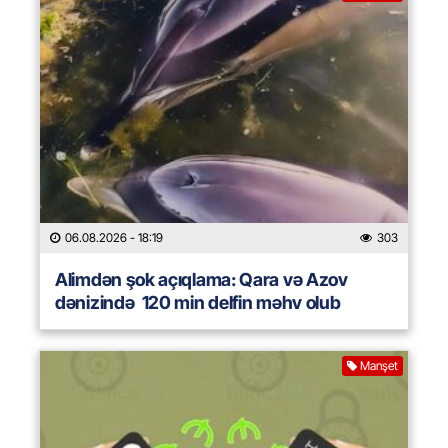
06.08.2026
- 18:19
303
Alimdən şok açıqlama: Qara və Azov
dənizində 120 min delfin məhv olub
Manşet