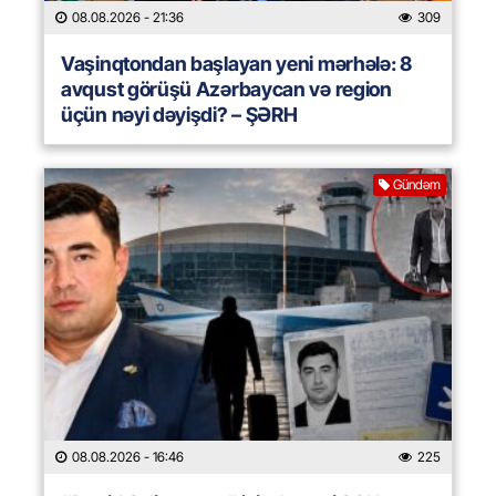
08.08.2026
- 21:36
309
Vaşinqtondan başlayan yeni mərhələ: 8
avqust görüşü Azərbaycan və region
üçün nəyi dəyişdi? – ŞƏRH
Gündəm
08.08.2026
- 16:46
225