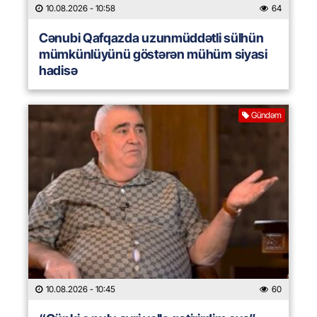
10.08.2026
- 10:58
64
Cənubi Qafqazda uzunmüddətli sülhün
mümkünlüyünü göstərən mühüm siyasi
hadisə
Gündəm
10.08.2026
- 10:45
60