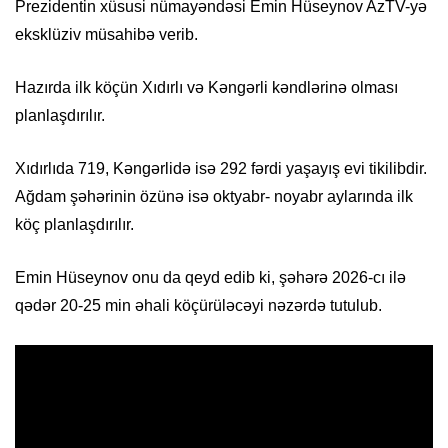
Prezidentin xüsusi nümayəndəsi Emin Hüseynov AzTV-yə
eksklüziv müsahibə verib.
Hazırda ilk köçün Xıdırlı və Kəngərli kəndlərinə olması
planlaşdırılır.
Xıdırlıda 719, Kəngərlidə isə 292 fərdi yaşayış evi tikilibdir.
Ağdam şəhərinin özünə isə oktyabr- noyabr aylarında ilk
köç planlaşdırılır.
Emin Hüseynov onu da qeyd edib ki, şəhərə 2026-cı ilə
qədər 20-25 min əhali köçürüləcəyi nəzərdə tutulub.