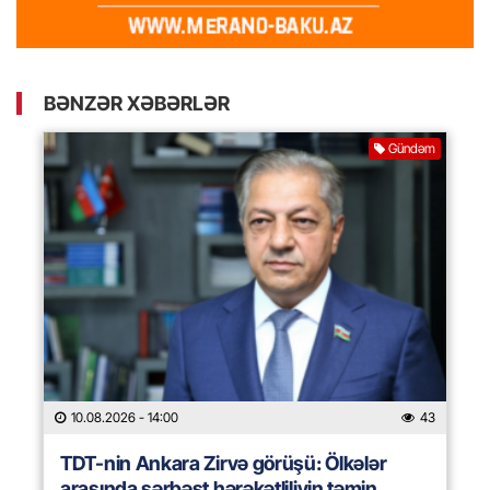
BƏNZƏR XƏBƏRLƏR
Gündəm
10.08.2026
- 14:00
43
TDT-nin Ankara Zirvə görüşü: Ölkələr
arasında sərbəst hərəkətliliyin təmin