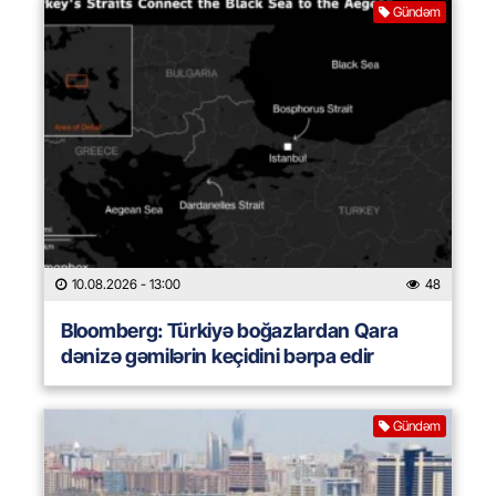
Gündəm
10.08.2026
- 13:00
48
Bloomberg: Türkiyə boğazlardan Qara
dənizə gəmilərin keçidini bərpa edir
Gündəm