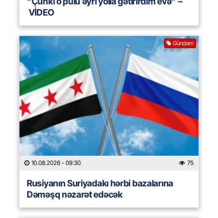
“Çünki o pulu əyri yolla gətirirdim evə” –
VİDEO
Gündəm
10.08.2026
- 09:30
75
Rusiyanın Suriyadakı hərbi bazalarına
Dəməşq nəzarət edəcək