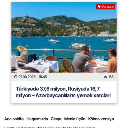
Gündəm
07.08.2026
- 15:45
186
Türkiyədə 37,6 milyon, Rusiyada 16,7
milyon – Azərbaycanlıların yemək xərcləri
Ana səhifə
Haqqımızda
Əlaqə
Media üçün
Köhnə versiya