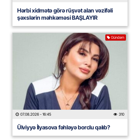
Hərbi xidmətə görə rüşvət alan vəzifəli
şəxslərin məhkəməsi BAŞLAYIR
Gündəm
07.08.2026
- 16:45
310
Ülviyyə İlyasova fəhləyə borclu qalıb?