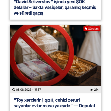
“David Seliverstov” işində yeni ŞOK
detallar – Saxta vəsiqələr, qaranlıq keçmiş
və sürətli qaçış
Gündəm
08.08.2026
- 15:37
214
“Toy xərclərini, qızılı, cehizi zəruri
sayanlar evlənməsə yaxşıdır” — Deputat