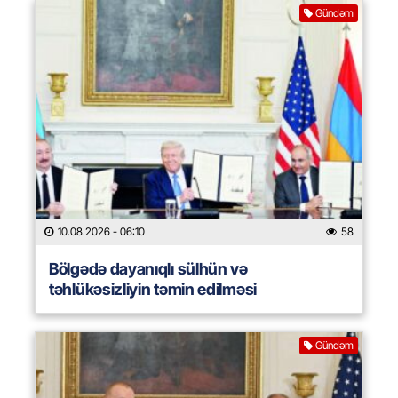
Gündəm
10.08.2026
- 06:10
58
Bölgədə dayanıqlı sülhün və
təhlükəsizliyin təmin edilməsi
Gündəm