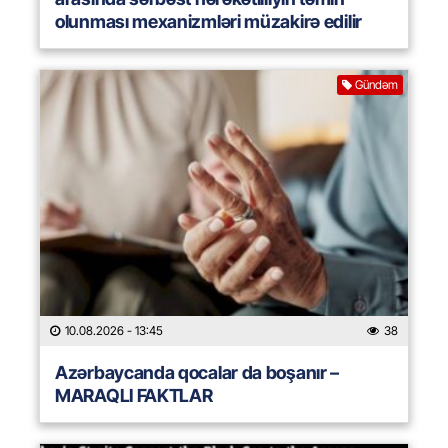
olunması mexanizmləri müzakirə edilir
Gündəm
10.08.2026
- 13:45
38
Azərbaycanda qocalar da boşanır –
MARAQLI FAKTLAR