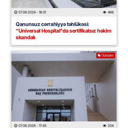
07.08.2026
- 18:31
466
Qanunsuz cərrahiyyə təhlükəsi:
“Universal Hospital”da sertifikatsız həkim
skandalı
Gündəm
07.08.2026
- 17:45
204