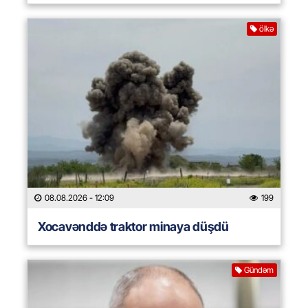
ölkə
08.08.2026
- 12:09
199
Xocavənddə traktor minaya düşdü
Gündəm