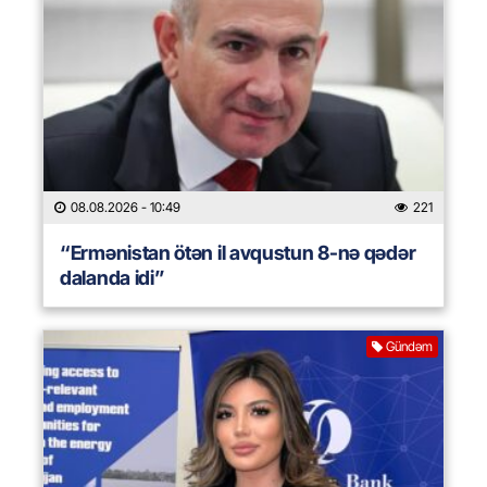
08.08.2026
- 10:49
221
“Ermənistan ötən il avqustun 8-nə qədər
dalanda idi”
Gündəm