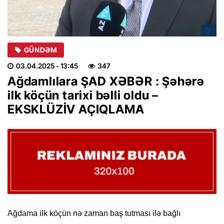
GÜNDƏM
03.04.2025
- 13:45
347
Ağdamlılara ŞAD XƏBƏR : Şəhərə
ilk köçün tarixi bəlli oldu –
EKSKLÜZİV AÇIQLAMA
Ağdama ilk köçün nə zaman baş tutması ilə bağlı