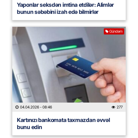
Yaponlar seksdən imtina etdilər: Alimlər
bunun səbəbini izah edə bilmirlər
Gündəm
04.04.2026
- 08:46
277
Kartınızı bankomata taxmazdan əvvəl
bunu edin