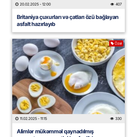
20.02.2025
- 12:00
407
Britaniya çuxurları və çatları özü bağlayan
asfalt hazırlayıb
Özəl
11.02.2025
- 11:15
330
Alimlər mükəmməl qaynadılmış