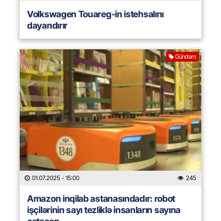
Volkswagen Touareg-in istehsalını
dayandırır
Gündəm
01.07.2025
- 15:00
245
Amazon inqilab astanasındadır: robot
işçilərinin sayı tezliklə insanların sayına