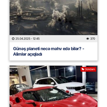
25.04.2025
- 12:45
370
Günəş planeti necə məhv edə bilər? -
Alimlər açıqladı
Gündəm