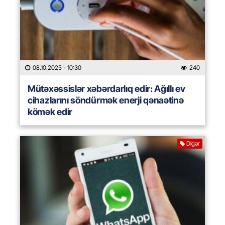
08.10.2025
- 10:30
240
Mütəxəssislər xəbərdarlıq edir: Ağıllı ev
cihazlarını söndürmək enerji qənaətinə
kömək edir
Digər