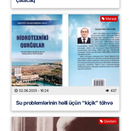
çatacaq
Maraqlı
02.06.2025
- 16:24
437
Su problemlərinin həlli üçün “kiçik” töhvə
Gündəm