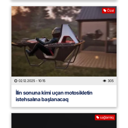
Özəl
02.12.2025
- 10:15
305
İlin sonuna kimi uçan motosikletin
istehsalına başlanacaq
sağlamlıq