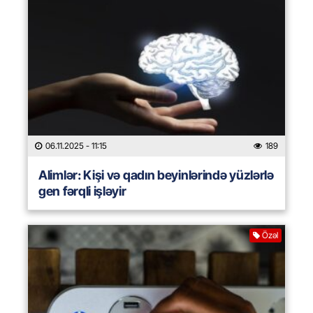
06.11.2025
- 11:15
189
Alimlər: Kişi və qadın beyinlərində yüzlərlə
gen fərqli işləyir
Özəl