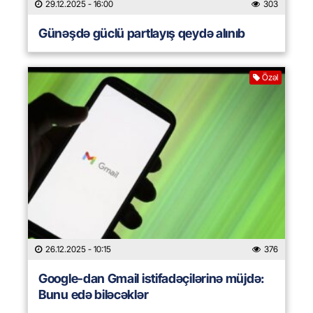
29.12.2025
- 16:00
303
Günəşdə güclü partlayış qeydə alınıb
Özəl
26.12.2025
- 10:15
376
Google-dan Gmail istifadəçilərinə müjdə:
Bunu edə biləcəklər