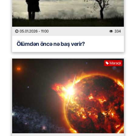
05.01.2026
- 11:00
334
Ölümdən öncə nə baş verir?
Maraqlı