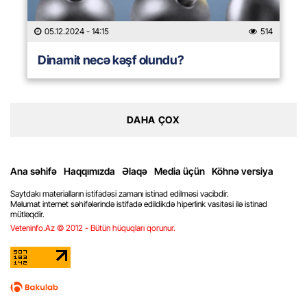
05.12.2024
- 14:15
514
Dinamit necə kəşf olundu?
DAHA ÇOX
Ana səhifə
Haqqımızda
Əlaqə
Media üçün
Köhnə versiya
Saytdakı materialların istifadəsi zamanı istinad edilməsi vacibdir.
Məlumat internet səhifələrində istifadə edildikdə hiperlink vasitəsi ilə istinad
mütləqdir.
Veteninfo.Az © 2012 - Bütün hüquqları qorunur.