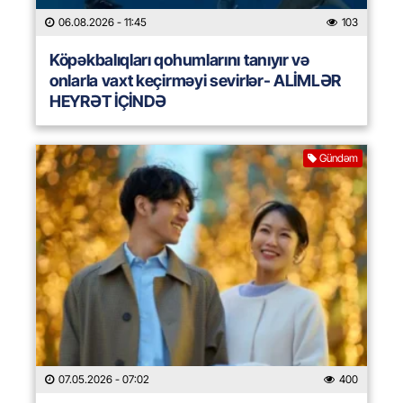
06.08.2026
- 11:45
103
Köpəkbalıqları qohumlarını tanıyır və
onlarla vaxt keçirməyi sevirlər- ALİMLƏR
HEYRƏT İÇİNDƏ
Gündəm
07.05.2026
- 07:02
400