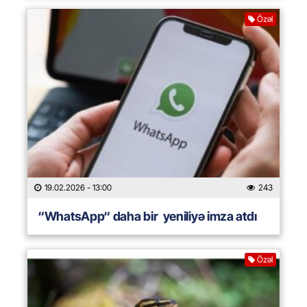
Özəl
19.02.2026
- 13:00
243
“WhatsApp“ daha bir yeniliyə imza atdı
Özəl