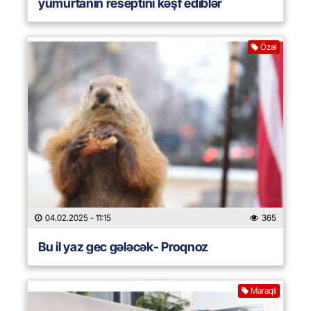
yumurtanın reseptini kəşf ediblər
Özəl
04.02.2025
- 11:15
365
Bu il yaz gec gələcək- Proqnoz
Maraqlı