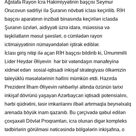
Ağstafa Rayon İcra Hakimiyyətinin başçısı Seymur
Orucovun sədrliyi ilə Şuranın növbəti iclası keçirilib. RİH
başçısı aparatının inzibati binasında keçirilən iclasda
Şuranın üzvləri, aidiyyəti üzrə idarə, müəssisə və
təşkilatların məsul şəxsləri, o cümlədən rayon
ictimaiyyətinin nümayəndələri iştirak ediblər.
İclası giriş nitqi ilə açan RİH başçısı bildirib ki, Ümummilli
Lider Heydər Əliyevin hər bir vətəndaşın mənafeyinə
xidmət edən sosial-iqtisadi inkişaf strategiyası ölkəmizin
taleyüklü məsələlərinin həllini mümkün etdi. Hazırda
Prezident İlham Əliyevin rəhbərliyi altında özünün tarixi
inkişaf dövrünü yaşayan Azərbaycan iqtisadi potensialını,
hərbi qüdrətini, təsir imkanlarını ilbəil artırmaqla beynəlxalq
arenada böyük inam qazanıb. Bu çərçivədə qəbul edilən
çoxşaxəli Dövlət Proqramları, icra olunan digər kompleks
tədbirlərin görülməsi nəticəsində bölgələrin inkişafına, o