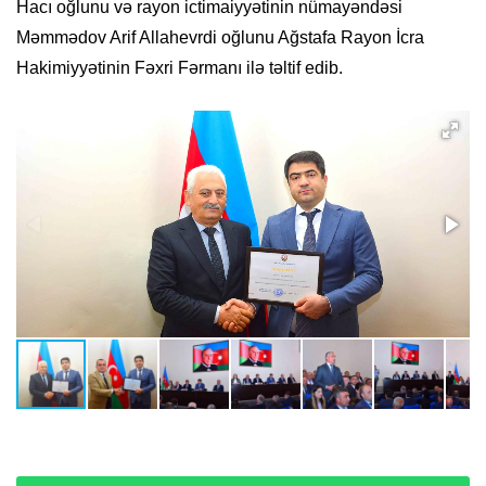
Hacı oğlunu və rayon ictimaiyyətinin nümayəndəsi
Məmmədov Arif Allahevrdi oğlunu Ağstafa Rayon İcra
Hakimiyyətinin Fəxri Fərmanı ilə təltif edib.