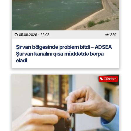
05.08.2026
- 22:08
329
Şirvan bölgəsində problem bitdi – ADSEA
Şurvan kanalını qısa müddətdə bərpa
elədi
Gündəm