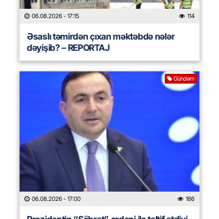
06.08.2026
- 17:15
114
Əsaslı təmirdən çıxan məktəbdə nələr
dəyişib? – REPORTAJ
Gündəm
06.08.2026
- 17:00
186