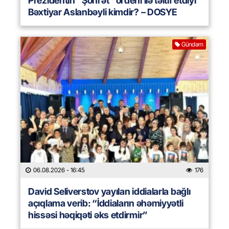
Prezidentin “Şöhrət” ordeni ilə təltif etdiyi
Bəxtiyar Aslanbəyli kimdir? – DOSYE
Gündəm
06.08.2026
- 16:45
176
David Seliverstov yayılan iddialarla bağlı
açıqlama verib: “İddiaların əhəmiyyətli
hissəsi həqiqəti əks etdirmir”