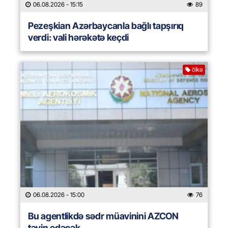
06.08.2026
- 15:15
89
Pezeşkian Azərbaycanla bağlı tapşırıq
verdi: vali hərəkətə keçdi
ölkə
06.08.2026
- 15:00
76
Bu agentlikdə sədr müavinini AZCON
təyin edəcək