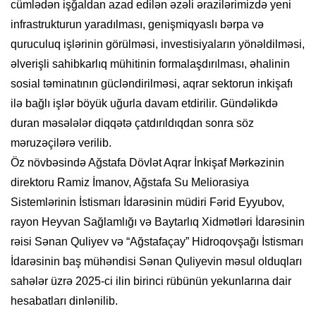
cümlədən işğaldan azad edilən əzəli ərazilərimizdə yeni
infrastrukturun yaradılması, genişmiqyaslı bərpa və
quruculuq işlərinin görülməsi, investisiyaların yönəldilməsi,
əlverişli sahibkarlıq mühitinin formalaşdırılması, əhalinin
sosial təminatının gücləndirilməsi, aqrar sektorun inkişafı
ilə bağlı işlər böyük uğurla davam etdirilir. Gündəlikdə
duran məsələlər diqqətə çatdırıldıqdan sonra söz
məruzəçilərə verilib.
Öz növbəsində Ağstafa Dövlət Aqrar İnkişaf Mərkəzinin
direktoru Ramiz İmanov, Ağstafa Su Meliorasiya
Sistemlərinin İstismarı İdarəsinin müdiri Fərid Eyyubov,
rayon Heyvan Sağlamlığı və Baytarlıq Xidmətləri İdarəsinin
rəisi Sənan Quliyev və “Ağstafaçay” Hidroqovşağı İstismarı
İdarəsinin baş mühəndisi Sənan Quliyevin məsul olduqları
sahələr üzrə 2025-ci ilin birinci rübünün yekunlarına dair
hesabatları dinlənilib.