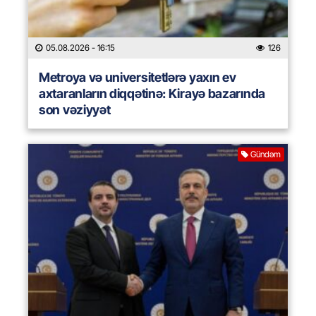
05.08.2026
- 16:15
126
Metroya və universitetlərə yaxın ev
axtaranların diqqətinə: Kirayə bazarında
son vəziyyət
Gündəm