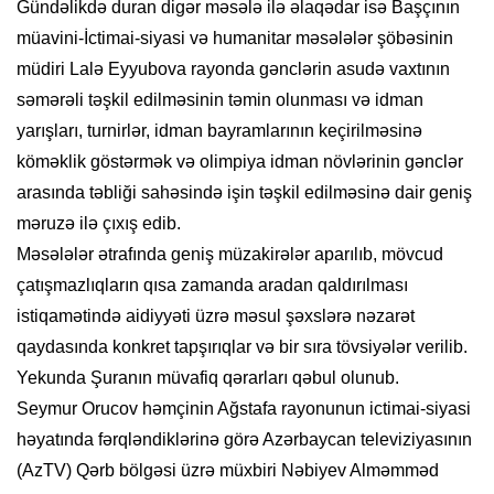
Gündəlikdə duran digər məsələ ilə əlaqədar isə Başçının
müavini-İctimai-siyasi və humanitar məsələlər şöbəsinin
müdiri Lalə Eyyubova rayonda gənclərin asudə vaxtının
səmərəli təşkil edilməsinin təmin olunması və idman
yarışları, turnirlər, idman bayramlarının keçirilməsinə
köməklik göstərmək və olimpiya idman növlərinin gənclər
arasında təbliği sahəsində işin təşkil edilməsinə dair geniş
məruzə ilə çıxış edib.
Məsələlər ətrafında geniş müzakirələr aparılıb, mövcud
çatışmazlıqların qısa zamanda aradan qaldırılması
istiqamətində aidiyyəti üzrə məsul şəxslərə nəzarət
qaydasında konkret tapşırıqlar və bir sıra tövsiyələr verilib.
Yekunda Şuranın müvafiq qərarları qəbul olunub.
Seymur Orucov həmçinin Ağstafa rayonunun ictimai-siyasi
həyatında fərqləndiklərinə görə Azərbaycan televiziyasının
(AzTV) Qərb bölgəsi üzrə müxbiri Nəbiyev Alməmməd