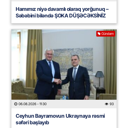
Hamımız niyə davamlı olaraq yorğunuq –
Səbəbini biləndə ŞOKA DÜŞƏCƏKSİNİZ
Gündəm
06.08.2026
- 11:30
93
Ceyhun Bayramovun Ukraynaya rəsmi
səfəri başlayıb