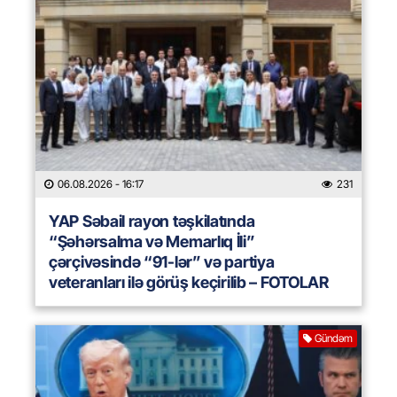
06.08.2026
- 16:17
231
YAP Səbail rayon təşkilatında
“Şəhərsalma və Memarlıq İli”
çərçivəsində “91-lər” və partiya
veteranları ilə görüş keçirilib – FOTOLAR
Gündəm