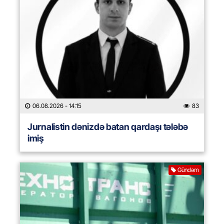
06.08.2026
- 14:15
83
Jurnalistin dənizdə batan qardaşı tələbə
imiş
Gündəm