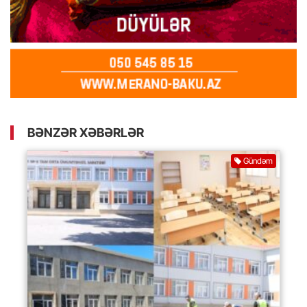
BƏNZƏR XƏBƏRLƏR
Gündəm