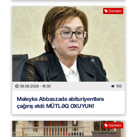
Gündəm
06.08.2026
- 16:30
105
Məleykə Abbaszadə abituriyentlərə
çağırış etdi: MÜTLƏQ OXUYUN!
Gündəm