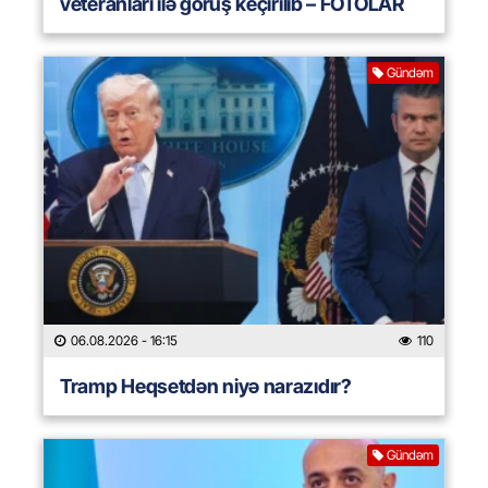
veteranları ilə görüş keçirilib – FOTOLAR
Gündəm
06.08.2026
- 16:15
110
Tramp Heqsetdən niyə narazıdır?
Gündəm