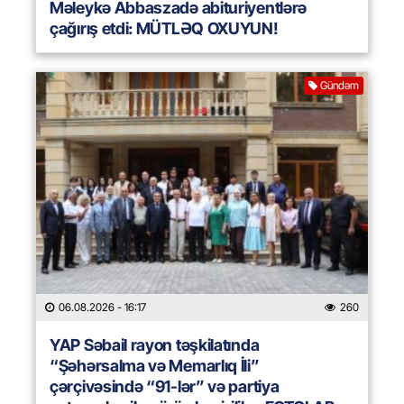
Məleykə Abbaszadə abituriyentlərə
çağırış etdi: MÜTLƏQ OXUYUN!
Gündəm
06.08.2026
- 16:17
260
YAP Səbail rayon təşkilatında
“Şəhərsalma və Memarlıq İli”
çərçivəsində “91-lər” və partiya