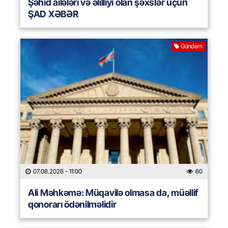
Şəhid ailələri və əlilliyi olan şəxslər üçün
ŞAD XƏBƏR
Gündəm
07.08.2026
- 11:00
60
Ali Məhkəmə: Müqavilə olmasa da, müəllif
qonorarı ödənilməlidir