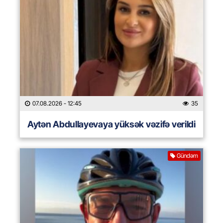
07.08.2026
- 12:45
35
Aytən Abdullayevaya yüksək vəzifə verildi
Gündəm