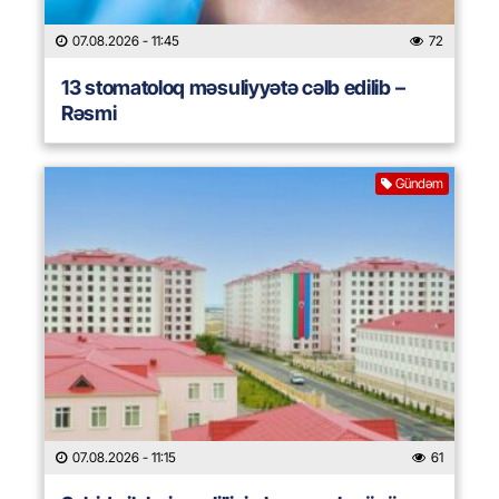
07.08.2026
- 11:45
72
13 stomatoloq məsuliyyətə cəlb edilib –
Rəsmi
Gündəm
07.08.2026
- 11:15
61