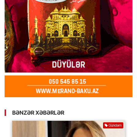
BƏNZƏR XƏBƏRLƏR
Gündəm