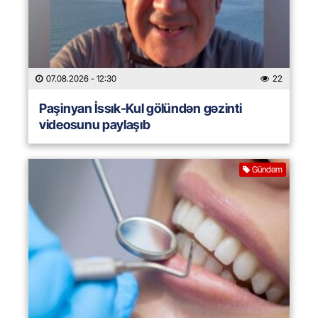
07.08.2026
- 12:30
22
Paşinyan İssık-Kul gölündən gəzinti
videosunu paylaşıb
Gündəm