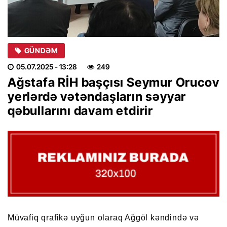
GÜNDƏM
05.07.2025
- 13:28
249
Ağstafa RİH başçısı Seymur Orucov
yerlərdə vətəndaşların səyyar
qəbullarını davam etdirir
Müvafiq qrafikə uyğun olaraq Ağgöl kəndində və