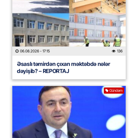
06.08.2026
- 17:15
136
Əsaslı təmirdən çıxan məktəbdə nələr
dəyişib? – REPORTAJ
Gündəm