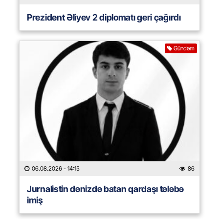
Prezident Əliyev 2 diplomatı geri çağırdı
Gündəm
06.08.2026
- 14:15
86
Jurnalistin dənizdə batan qardaşı tələbə
imiş