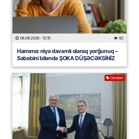
06.08.2026
- 12:15
92
Hamımız niyə davamlı olaraq yorğunuq –
Səbəbini biləndə ŞOKA DÜŞƏCƏKSİNİZ
Gündəm