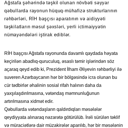
Ağstafa şəhərində təşkil olunan növbəti səyyar
qəbullarda rayonun hüquq-mühafizə strukturlarının
rəhbərləri, RİH başçısı aparatının və aidiyyəti
təşkilatların məsul şəxsləri, yerli ictimaiyyətin
nümayəndələri iştirak ediblər.
RİH başçısı Ağstafa rayonunda davamlı qaydada həyata
keçirilən abadlıq-quruculuq, əsaslı təmir işlərindən söz
açaraq qeyd edib ki, Prezident İlham Əliyevin rəhbərliyi ilə
suveren Azərbaycanın hər bir bölgəsində icra olunan bu
cür tədbirlər əhalinin sosial rifah halının daha da
yaxşılaşdırılmasına, vətəndaş məmnunluğunun
artırılmasına xidmət edir.
Qəbullarda vətəndaşların qaldırdıqları məsələlər
qeydiyyata alınaraq nəzarətə götürülüb. İrəli sürülən təklif
və müraciətlərə dair müzakirələr aparılıb, hər bir məsələnin