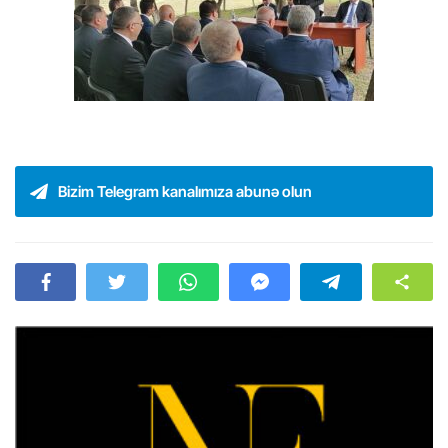
Bizim Telegram kanalımıza abunə olun