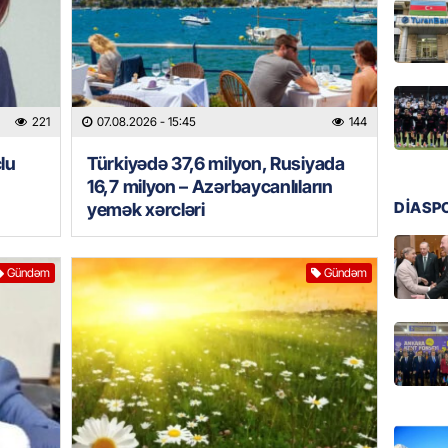
MANŞET
Türkiyə
Pakist
sazişi 
221
07.08.2026
- 15:45
144
07.08.
lu
Türkiyədə 37,6 milyon, Rusiyada
ÖZƏL
16,7 milyon – Azərbaycanlıların
Tramp 
DİASP
yemək xərcləri
imtina 
ehtiyac
07.08.
Gündəm
Gündəm
ÖZƏL
İki fut
ETDİ:
B
07.08.
GÜNDƏM