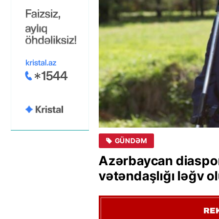
GÜNDƏM
Azərbaycan diaspor
vətəndaşlığı ləğv o