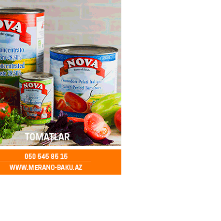
ycanda Media və Yayım Şurası
dı
2026
- 13:00
81
Abdullayevaya yüksək vəzifə
2026
- 12:45
101
n İssık-Kul gölündən gəzinti
unu paylaşıb
2026
- 12:30
78
u rayonunda 70 min manat
də elektrik naqilləri oğurlayan
xlanılıb