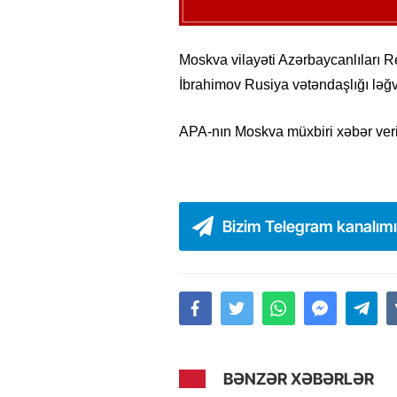
Moskva vilayəti Azərbaycanlıları R
İbrahimov Rusiya vətəndaşlığı ləğ
APA-nın Moskva müxbiri xəbər verir
Bizim Telegram kanalım
BƏNZƏR XƏBƏRLƏR