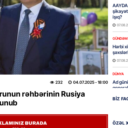
AAYDA-
şikayət
işıq?
07.08.
GÜNDƏM
Hərbi x
şəxslə
07.08.
DÜNYA
Ad günü
232
04.07.2025
- 18:00
general
unun rəhbərinin Rusiya
07.08.
BIZ F
lunub
ÖZƏL
95 yaşl
bağlı q
ÖZƏL 