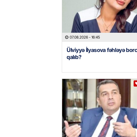
07.08.2026
- 16:45
Ülviyyə İlyasova fəhləyə borc
qalıb?