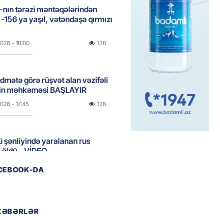
nın tərəzi məntəqələrindən
 -156 ya yaşıl, vətəndaşa qırmızı
2026
- 18:00
128
idmətə görə rüşvət alan vəzifəli
rin məhkəməsi BAŞLAYIR
2026
- 17:45
126
 şənliyində yaralanan rus
 öldü – VİDEO
2026
- 17:30
211
ACEBOOK-DA
ı qadının milyonluq mirası ilə
almaqal: 546 min manatı 20
XƏBƏRLƏR