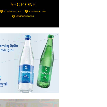
2026
- 14:00
151
in avtomobildə Paşinyana nə
2026
- 13:45
144
entdən Abel Məhərrəmovun oğlu
ğlı SƏRƏNCAM
2026
- 13:30
101
ntdən Xəzər Fərhadov ilə bağlı
NCAM
2026
- 13:15
80