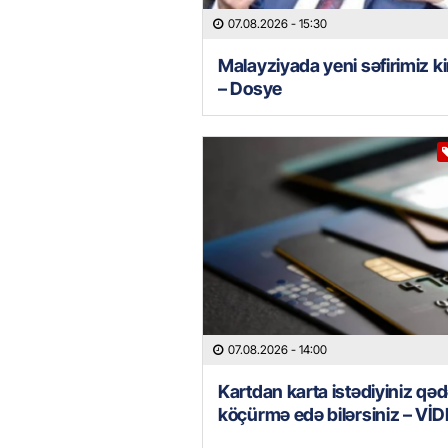
07.08.2026
- 15:30
Malayziyada yeni səfirimiz k
– Dosye
07.08.2026
- 14:00
Kartdan karta istədiyiniz qəd
köçürmə edə bilərsiniz – Vİ