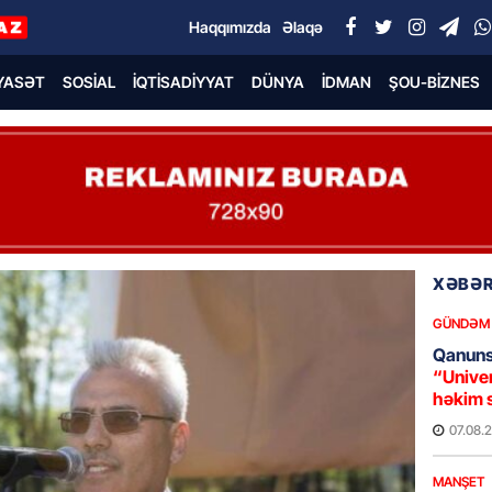
Haqqımızda
Əlaqə
YASƏT
SOSIAL
İQTISADIYYAT
DÜNYA
İDMAN
ŞOU-BIZNES
XƏBƏR
GÜNDƏM
Qanuns
“Univer
həkim 
07.08.
MANŞET