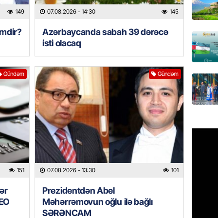
Azərbay
149
07.08.2026
- 14:30
145
olacaq
imdir?
Azərbaycanda sabah 39 dərəcə
07.08.
isti olacaq
REKLAM
Birbank
Gündəm
Gündəm
krediti
07.08.
HADISƏ
Sumqay
çimərli
şəxslər
07.08.
151
07.08.2026
- 13:30
101
GÜNDƏM
ər
Prezidentdən Abel
DEO
Məhərrəmovun oğlu ilə bağlı
Kartdan
köçürmə
SƏRƏNCAM