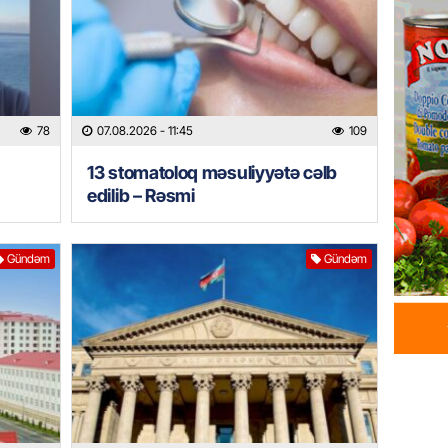
Azərba
yaradıl
07.08.
GÜNDƏM
78
07.08.2026
- 11:45
109
Aytən 
verildi
13 stomatoloq məsuliyyətə cəlb
07.08.
edilib – Rəsmi
GÜNDƏM
Gündəm
Gündəm
Paşinya
videos
07.08.
HADISƏ
Sabunç
dəyərin
şəxs sa