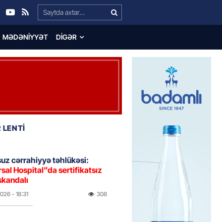
Search…
MƏDƏNIYYƏT
DIGƏR
 LENTİ
uz cərrahiyyə təhlükəsi:
sal Hospital”da sertifikatsız
skandalı
2026
- 18:31
308