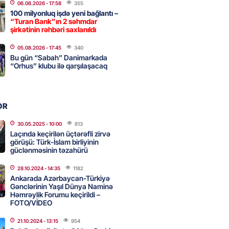
06.08.2026
- 17:58
355
100 milyonluq işdə yeni bağlantı –
“Turan Bank”ın 2 səhmdar
, Səudiyyə Ərəbistanı və
şirkətinin rəhbəri saxlanıldı
an arasında Məkkə müdafiə
05.08.2026
- 17:45
340
imzalanıb
Bu gün “Sabah” Danimarkada
2026
“Orhus” klubu ilə qarşılaşacaq
- 15:15
127
Ukraynaya bu silahı verməkdən
OR
etdi: ABŞ-ın özünün bu raketlərə
ı var
30.05.2025
- 10:00
813
Laçında keçirilən üçtərəfli zirvə
2026
- 15:00
140
görüşü: Türk-İslam birliyinin
güclənməsinin təzahürü
28.10.2024
- 14:35
1182
bolçu İran millisindən İMTİNA
Ankarada Azərbaycan-Türkiyə
Gənclərinin Yaşıl Dünya Naminə
u ölkəni seçdilər
Həmrəylik Forumu keçirildi –
2026
FOTO/VİDEO
- 14:45
147
21.10.2024
- 13:15
954