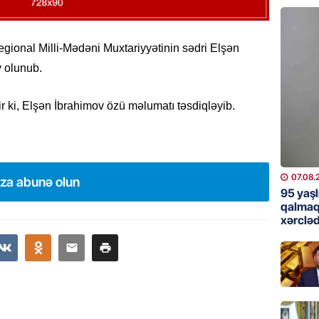
günə xə
07.08.
egional Milli-Mədəni Muxtariyyətinin sədri Elşən
BANNER
v olunub.
Çin qız
07.08.
 ki, Elşən İbrahimov özü məlumatı təsdiqləyib.
GÜNDƏM
Ülviyyə
07.08.
07.08.
ıza abunə olun
95 yaşl
MANŞET
qalmaq
xərcləd
“Birgə 
əhəmiy
07.08.
İDMAN
Albani