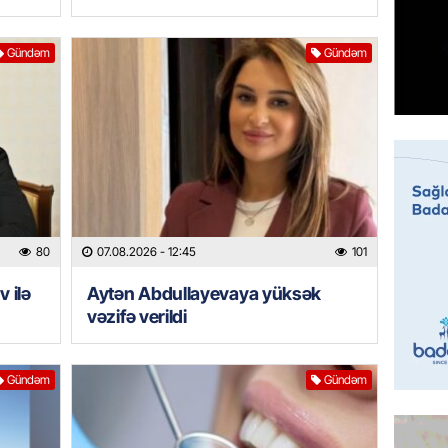
07.08.
Gündəm
Gündəm
MANŞET
Mişust
deyib?
07.08.
GÜNDƏM
Prezid
ilə ba
80
07.08.2026
- 12:45
101
07.08.
 ilə
Aytən Abdullayevaya yüksək
GÜNDƏM
vəzifə verildi
Prezide
SƏRƏ
Gündəm
Gündəm
07.08.
ÖZƏL