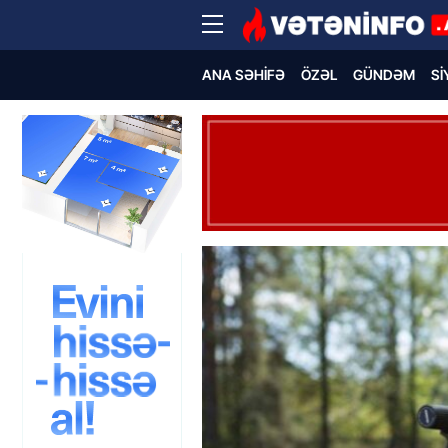
ANA SƏHIFƏ
ÖZƏL
GÜNDƏM
SI