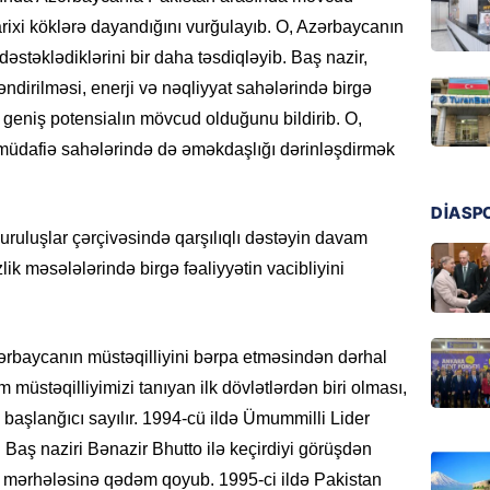
07.08.
arixi köklərə dayandığını vurğulayıb. O, Azərbaycanın
MANŞET
dəstəklədiklərini bir daha təsdiqləyib. Baş nazir,
AAYDA-
ləndirilməsi, enerji və nəqliyyat sahələrində birgə
şikayət
n geniş potensialın mövcud olduğunu bildirib. O,
işıq?
müdafiə sahələrində də əməkdaşlığı dərinləşdirmək
07.08.
DİASP
GÜNDƏM
uruluşlar çərçivəsində qarşılıqlı dəstəyin davam
Hərbi x
şəxslə
zlik məsələlərində birgə fəaliyyətin vacibliyini
07.08.
DÜNYA
zərbaycanın müstəqilliyini bərpa etməsindən dərhal
Ad günü
m müstəqilliyimizi tanıyan ilk dövlətlərdən biri olması,
general
n başlanğıcı sayılır. 1994-cü ildə Ümummilli Lider
07.08.
 Baş naziri Bənazir Bhutto ilə keçirdiyi görüşdən
şaf mərhələsinə qədəm qoyub. 1995-ci ildə Pakistan
ÖZƏL