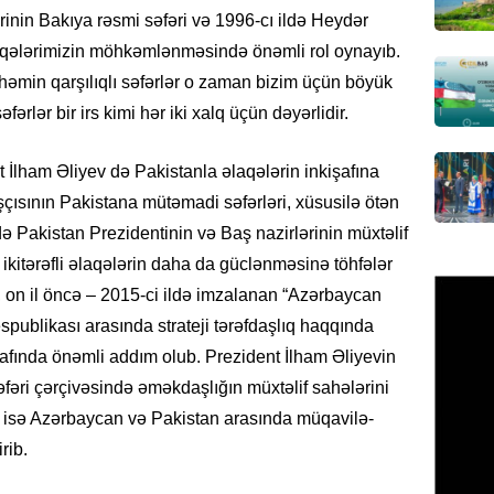
nin Bakıya rəsmi səfəri və 1996-cı ildə Heydər
95 yaşl
bağlı q
laqələrimizin möhkəmlənməsində önəmli rol oynayıb.
günə xə
ki, həmin qarşılıqlı səfərlər o zaman bizim üçün böyük
07.08.
ərlər bir irs kimi hər iki xalq üçün dəyərlidir.
BANNER
 İlham Əliyev də Pakistanla əlaqələrin inkişafına
Çin qız
şçısının Pakistana mütəmadi səfərləri, xüsusilə ötən
07.08.
 də Pakistan Prezidentinin və Baş nazirlərinin müxtəlif
 ikitərəfli əlaqələrin daha da güclənməsinə töhfələr
GÜNDƏM
ə, on il öncə – 2015-ci ildə imzalanan “Azərbaycan
Ülviyyə
spublikası arasında strateji tərəfdaşlıq haqqında
07.08.
afında önəmli addım olub. Prezident İlham Əliyevin
MANŞET
əfəri çərçivəsində əməkdaşlığın müxtəlif sahələrini
“Birgə 
 isə Azərbaycan və Pakistan arasında müqavilə-
əhəmiy
rib.
07.08.