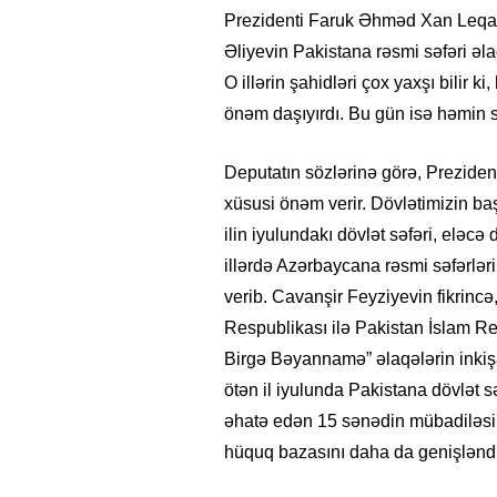
Prezidenti Faruk Əhməd Xan Leqari
Əliyevin Pakistana rəsmi səfəri ə
O illərin şahidləri çox yaxşı bilir 
önəm daşıyırdı. Bu gün isə həmin səf
Deputatın sözlərinə görə, Prezident
xüsusi önəm verir. Dövlətimizin ba
ilin iyulundakı dövlət səfəri, eləcə
illərdə Azərbaycana rəsmi səfərləri
verib. Cavanşir Feyziyevin fikrinc
Respublikası ilə Pakistan İslam Re
Birgə Bəyannamə” əlaqələrin inkiş
ötən il iyulunda Pakistana dövlət s
əhatə edən 15 sənədin mübadiləsi
hüquq bazasını daha da genişləndi