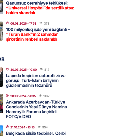
2026
- 18:31
420
Qanunsuz cərrahiyyə təhlükəsi:
“Universal Hospital”da sertifikatsız
həkim skandalı
nın tərəzi məntəqələrindən
06.08.2026
- 17:58
373
100 milyonluq işdə yeni bağlantı –
 -156 ya yaşıl, vətəndaşa qırmızı
“Turan Bank”ın 2 səhmdar
şirkətinin rəhbəri saxlanıldı
2026
- 18:00
166
OR
idmətə görə rüşvət alan vəzifəli
30.05.2025
- 10:00
814
rin məhkəməsi BAŞLAYIR
Laçında keçirilən üçtərəfli zirvə
görüşü: Türk-İslam birliyinin
2026
- 17:45
167
güclənməsinin təzahürü
28.10.2024
- 14:35
1182
Ankarada Azərbaycan-Türkiyə
 şənliyində yaralanan rus
Gənclərinin Yaşıl Dünya Naminə
 öldü – VİDEO
Həmrəylik Forumu keçirildi –
FOTO/VİDEO
2026
- 17:30
279
21.10.2024
- 13:15
954
Belçikada silsilə tədbirlər: Qərbi