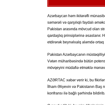
Azərbaycan həm ikitərəfli münasibə
səmərəli və qarşılıqlı faydalı əmək
Pakistan arasında mövcud olan stra
qardaşlıq prinsiplərinə əsaslanır. H
etdirərək beynəlxalq aləmdə ortaq
Pakistan Azərbaycanın müstəqilliyin
Vətən müharibəsində bütün potensi
mövqeyini müdafiə etməklə mənəvi-
AZƏRTAC xəbər verir ki, bu fikirlər
İlham Əliyevin və Pakistanın Baş 
konfransı ilə bağlı şərhində bildirib