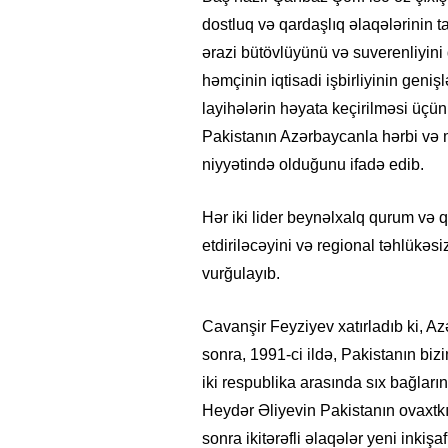
dostluq və qardaşlıq əlaqələrinin t
ərazi bütövlüyünü və suverenliyini 
həmçinin iqtisadi işbirliyinin geniş
layihələrin həyata keçirilməsi üçü
Pakistanın Azərbaycanla hərbi və 
niyyətində olduğunu ifadə edib.
Hər iki lider beynəlxalq qurum və q
etdiriləcəyini və regional təhlükəsi
vurğulayıb.
Cavanşir Feyziyev xatırladıb ki, A
sonra, 1991-ci ildə, Pakistanın bizi
iki respublika arasında sıx bağları
Heydər Əliyevin Pakistanın ovaxtkı
sonra ikitərəfli əlaqələr yeni inki