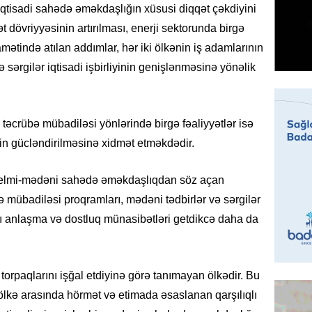
qtisadi sahədə əməkdaşlığın xüsusi diqqət çəkdiyini
İDMAN
ət dövriyyəsinin artırılması, enerji sektorunda birgə
Albani
amətində atılan addımlar, hər iki ölkənin iş adamlarının
“Liverp
və sərgilər iqtisadi işbirliyinin genişlənməsinə yönəlik
07.08.
HADISƏ
Tovuzda
 təcrübə mübadiləsi yönlərində birgə fəaliyyətlər isə
qardaşı
nin gücləndirilməsinə xidmət etməkdədir.
07.08.
 elmi-mədəni sahədə əməkdaşlıqdan söz açan
GÜNDƏM
bə mübadiləsi proqramları, mədəni tədbirlər və sərgilər
Türkiyə
qlı anlaşma və dostluq münasibətləri getdikcə daha da
milyon 
xərclər
07.08.
orpaqlarını işğal etdiyinə görə tanımayan ölkədir. Bu
GÜNDƏM
i ölkə arasında hörmət və etimada əsaslanan qarşılıqlı
Malayzi