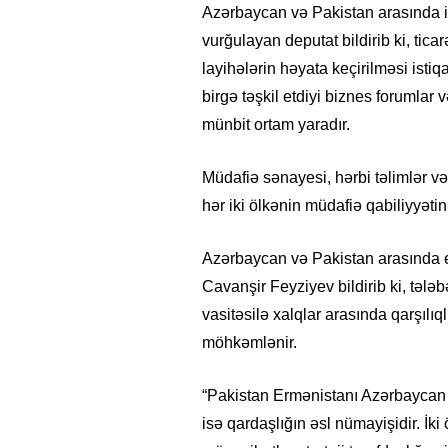
Azərbaycan və Pakistan arasında i
vurğulayan deputat bildirib ki, ticar
layihələrin həyata keçirilməsi istiq
birgə təşkil etdiyi biznes forumlar 
münbit ortam yaradır.
Müdafiə sənayesi, hərbi təlimlər və
hər iki ölkənin müdafiə qabiliyyəti
Azərbaycan və Pakistan arasında
Cavanşir Feyziyev bildirib ki, tələ
vasitəsilə xalqlar arasında qarşılı
möhkəmlənir.
“Pakistan Ermənistanı Azərbaycan t
isə qardaşlığın əsl nümayişidir. İk