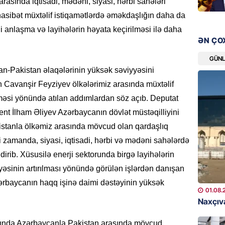
arasında iqtisadi, mədəni, siyasi, hərbi sahələri
18 il s
regiond
asibət müxtəlif istiqamətlərdə əməkdaşlığın daha da
anlaşma və layihələrin həyata keçirilməsi ilə daha
08.08.
ƏN ÇO
MANŞET
GÜN
17 yaşl
can-Pakistan əlaqələrinin yüksək səviyyəsini
olundu
 Cavanşir Feyziyev ölkələrimiz arasında müxtəlif
08.08.
ilməsi yönündə atılan addımlardan söz açıb. Deputat
ent İlham Əliyev Azərbaycanın dövlət müstəqilliyini
BANNER
akistanla ölkəmiz arasında mövcud olan qardaşlıq
Bu məşh
qərarı v
i zamanda, siyasi, iqtisadi, hərbi və mədəni sahələrdə
bildirib. Xüsusilə enerji sektorunda birgə layihələrin
08.08.
yyəsinin artırılması yönündə görülən işlərdən danışan
GÜNDƏM
ərbaycanın haqq işinə daimi dəstəyinin yüksək
01.08.
Qanuns
Naxçıva
“Univer
həkim 
ışında Azərbaycanla Pakistan arasında mövcud