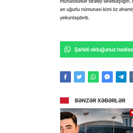
münasibətlər strateji tərəfdaşlığın,
ən uğurlu nümunəsi kimi öz əhəmiyyə
yekunlaşdırıb.
Şahidi olduğunuz hadisəl
BƏNZƏR XƏBƏRLƏR