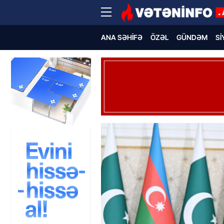
ANA SƏHIFƏ
ÖZƏL
GÜNDƏM
SI