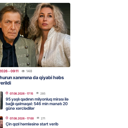
TDİ
2026
- 12:59
140
nddə traktor minaya düşdü
2026
- 12:09
119
stan ötən il avqustun 8-nə
alanda idi”
2026
- 09:11
148
2026
- 10:49
136
hurun xanımına da qiyabi həbs
erildi
NES
07.08.2026
- 17:15
285
n pullarını başqa qadınlara
95 yaşlı qadının milyonluq mirası ilə
ir”
bağlı qalmaqal: 546 min manatı 20
günə xərclədilər
2026
- 10:47
99
07.08.2026
- 17:00
271
Çin qızıl həmləsinə start verib