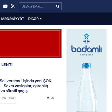
Search…
MƏDƏNIYYƏT
DIGƏR
 LENTİ
Seliverstov” işində yeni ŞOK
r – Saxta vəsiqələr, qaranlıq
və sürətli qaçış
2026
- 16:46
70