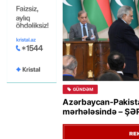
GÜNDƏM
Azərbaycan-Pakista
mərhələsində – ŞƏ