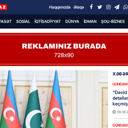
Haqqımızda
Əlaqə
YASƏT
SOSIAL
İQTISADIYYAT
DÜNYA
İDMAN
ŞOU-BIZNES
XƏBƏR
GÜNDƏM
“David 
detalla
keçmiş 
08.08.
GÜNDƏM