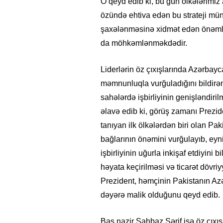
O qeyd edib ki, bu gün ölkələrimiz 
özündə ehtiva edən bu strateji mün
şaxələnməsinə xidmət edən önəmli 
da möhkəmlənməkdədir.
Liderlərin öz çıxışlarında Azərbay
məmnunluqla vurğuladığını bildirən
sahələrdə işbirliyinin genişləndir
əlavə edib ki, görüş zamanı Prezid
tanıyan ilk ölkələrdən biri olan P
bağlarının önəmini vurğulayıb, eyn
işbirliyinin uğurla inkişaf etdiyini 
həyata keçirilməsi və ticarət dövri
Prezident, həmçinin Pakistanın Az
dəyərə malik olduğunu qeyd edib.
Baş nazir Şahbaz Şərif isə öz çıx