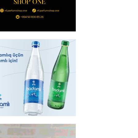
ya klubuna keçən Kamil
ul”da oynamaq istəyir
2026
- 16:15
259
 qadın qətlə yetirildi – Şübhəli
 oğludur
2026
- 16:00
245
də 37,6 milyon, Rusiyada 16,7
– Azərbaycanlıların yemək
i
2026
- 15:45
168
yada yeni səfirimiz kimdir? –