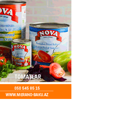
2026
- 15:30
171
, Səudiyyə Ərəbistanı və
an arasında Məkkə müdafiə
imzalanıb
2026
- 15:15
149
Ukraynaya bu silahı verməkdən
etdi: ABŞ-ın özünün bu raketlərə
ı var
2026
- 15:00
159
bolçu İran millisindən İMTİNA
u ölkəni seçdilər