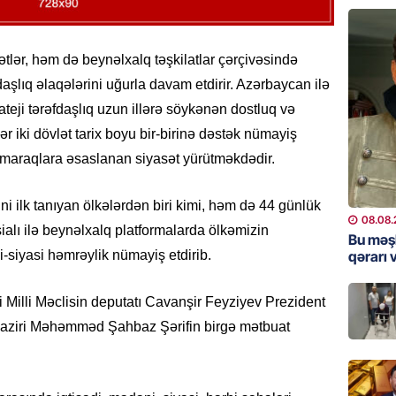
ZƏNG E
08.08.
tlər, həm də beynəlxalq təşkilatlar çərçivəsində
ÖLKƏ
daşlıq əlaqələrini uğurla davam etdirir. Azərbaycan ilə
Xocavə
teji tərəfdaşlıq uzun illərə söykənən dostluq və
08.08.
ər iki dövlət tarix boyu bir-birinə dəstək nümayiş
 maraqlara əsaslanan siyasət yürütməkdədir.
GÜNDƏM
“Erməni
qədər d
i ilk tanıyan ölkələrdən biri kimi, həm də 44 günlük
08.08.
08.08.
alı ilə beynəlxalq platformalarda ölkəmizin
Bu məş
qərarı v
siyasi həmrəylik nümayiş etdirib.
ŞOU-BIZ
“Qızımı
i Milli Məclisin deputatı Cavanşir Feyziyev Prezident
xərcləy
naziri Məhəmməd Şahbaz Şərifin birgə mətbuat
08.08.
.
GÜNDƏM