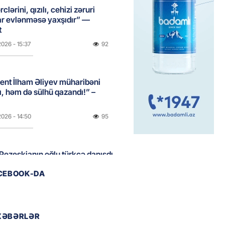
clərini, qızılı, cehizi zəruri
ar evlənməsə yaxşıdır” —
t
2026
- 15:37
92
ent İlham Əliyev müharibəni
, həm də sülhü qazandı!” –
2026
- 14:50
95
ezeşkianın oğlu türkcə danışdı
O
ACEBOOK-DA
2026
- 14:39
85
aşinyan Prezident İlham Əliyevə
XƏBƏRLƏR