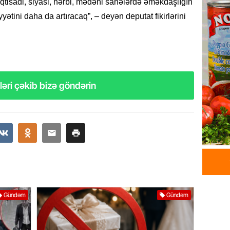
 iqtisadi, siyasi, hərbi, mədəni sahələrdə əməkdaşlığın
Dosye
tini daha da artıracaq”, – deyən deputat fikirlərini
07.08.
MANŞET
Türkiyə
Pakist
sazişi 
əri çəkib bizə göndərin
07.08.
ÖZƏL
Tramp 
imtina 
ehtiyac
07.08.
ÖZƏL
Gündəm
Gündəm
İki fut
ETDİ:
B