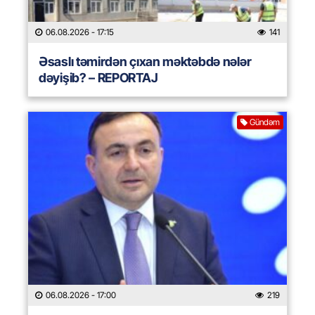
06.08.2026
- 17:15
141
Əsaslı təmirdən çıxan məktəbdə nələr
dəyişib? – REPORTAJ
Gündəm
06.08.2026
- 17:00
219