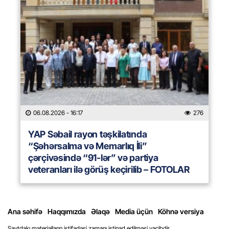
06.08.2026
- 16:17
276
YAP Səbail rayon təşkilatında
“Şəhərsalma və Memarlıq İli”
çərçivəsində “91-lər” və partiya
veteranları ilə görüş keçirilib – FOTOLAR
Ana səhifə
Haqqımızda
Əlaqə
Media üçün
Köhnə versiya
Saytdakı materialların istifadəsi zamanı istinad edilməsi vacibdir.