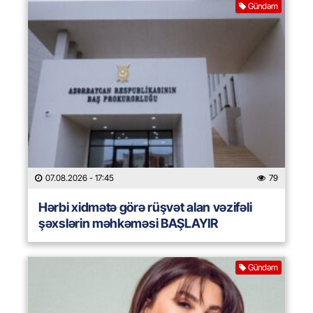
Gündəm
07.08.2026
- 17:45
79
Hərbi xidmətə görə rüşvət alan vəzifəli
şəxslərin məhkəməsi BAŞLAYIR
Gündəm