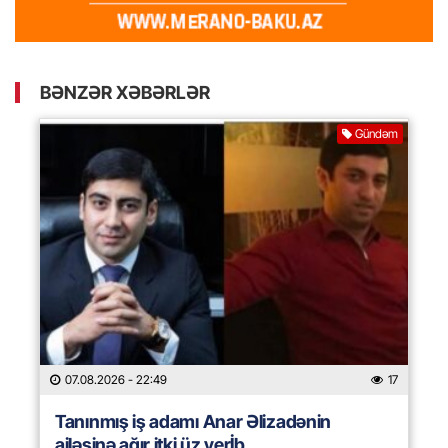
BƏNZƏR XƏBƏRLƏR
Gündəm
07.08.2026
- 22:49
17
Tanınmış iş adamı Anar Əlizadənin
ailəsinə ağır itki üz verİb