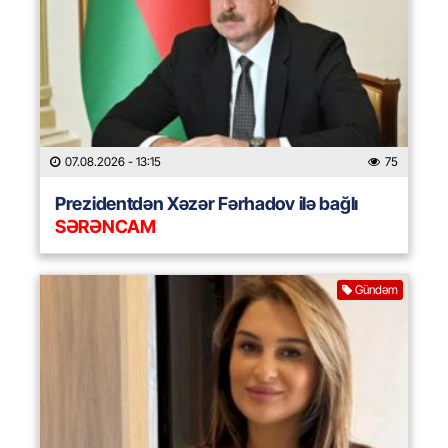
07.08.2026
- 13:15
75
Prezidentdən Xəzər Fərhadov ilə bağlı
SƏRƏNCAM
Gündəm