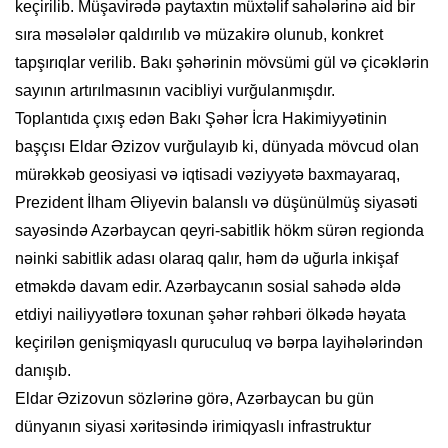
keçirilib. Müşavirədə paytaxtın müxtəlif sahələrinə aid bir
sıra məsələlər qaldırılıb və müzakirə olunub, konkret
tapşırıqlar verilib. Bakı şəhərinin mövsümi gül və çicəklərin
sayının artırılmasının vacibliyi vurğulanmışdır.
Toplantıda çıxış edən Bakı Şəhər İcra Hakimiyyətinin
başçısı Eldar Əzizov vurğulayıb ki, dünyada mövcud olan
mürəkkəb geosiyasi və iqtisadi vəziyyətə baxmayaraq,
Prezident İlham Əliyevin balanslı və düşünülmüş siyasəti
sayəsində Azərbaycan qeyri-sabitlik hökm sürən regionda
nəinki sabitlik adası olaraq qalır, həm də uğurla inkişaf
etməkdə davam edir. Azərbaycanın sosial sahədə əldə
etdiyi nailiyyətlərə toxunan şəhər rəhbəri ölkədə həyata
keçirilən genişmiqyaslı quruculuq və bərpa layihələrindən
danışıb.
Eldar Əzizovun sözlərinə görə, Azərbaycan bu gün
dünyanın siyasi xəritəsində irimiqyaslı infrastruktur