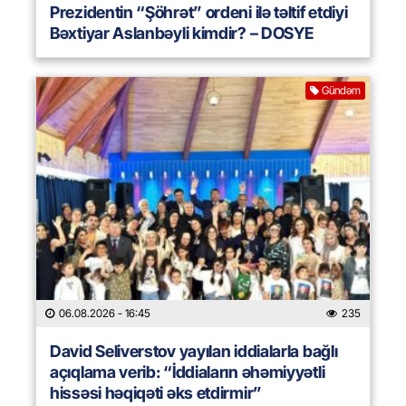
Prezidentin “Şöhrət” ordeni ilə təltif etdiyi
Bəxtiyar Aslanbəyli kimdir? – DOSYE
Gündəm
06.08.2026
- 16:45
235
David Seliverstov yayılan iddialarla bağlı
açıqlama verib: “İddiaların əhəmiyyətli
hissəsi həqiqəti əks etdirmir”