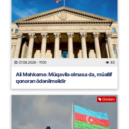
07.08.2026
- 11:00
83
Ali Məhkəmə: Müqavilə olmasa da, müəllif
qonorarı ödənilməlidir
Gündəm