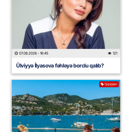
07.08.2026
- 16:45
121
Ülviyyə İlyasova fəhləyə borclu qalıb?
Gündəm