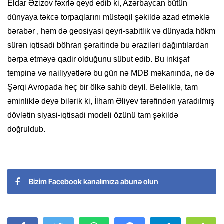
Eldar Əzizov fəxrlə qeyd edib ki, Azərbaycan bütün
dünyaya təkcə torpaqlarını müstəqil şəkildə azad etməklə
bərabər , həm də geosiyasi qeyri-sabitlik və dünyada hökm
sürən iqtisadi böhran şəraitində bu əraziləri dağıntılardan
bərpa etməyə qadir olduğunu sübut edib. Bu inkişaf
tempinə və nailiyyətlərə bu gün nə MDB məkanında, nə də
Şərqi Avropada heç bir ölkə sahib deyil. Beləliklə, tam
əminliklə deyə bilərik ki, İlham Əliyev tərəfindən yaradılmış
dövlətin siyasi-iqtisadi modeli özünü tam şəkildə
doğruldub.
Bizim Facebook kanalımıza abunə olun