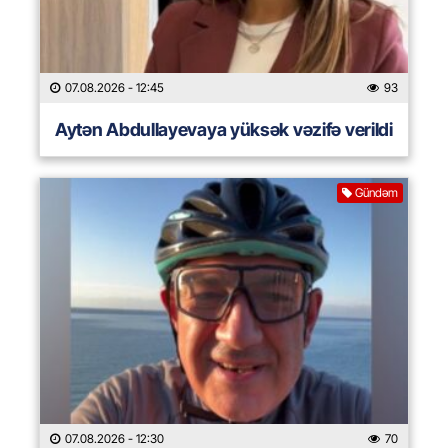
07.08.2026
- 12:45
93
Aytən Abdullayevaya yüksək vəzifə verildi
Gündəm
07.08.2026
- 12:30
70