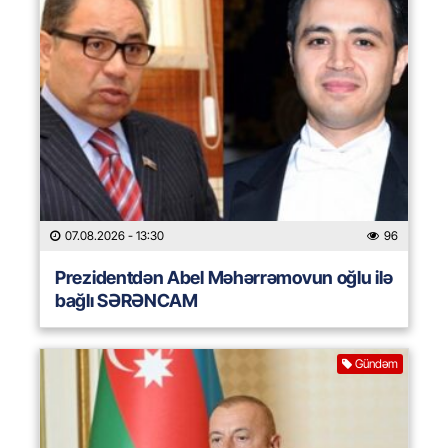
07.08.2026
- 13:30
96
Prezidentdən Abel Məhərrəmovun oğlu ilə
bağlı SƏRƏNCAM
Gündəm