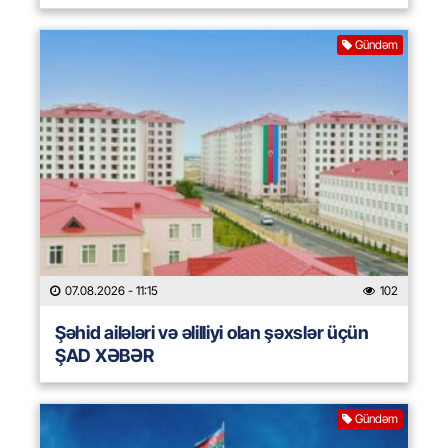
Gündəm
07.08.2026
- 11:15
102
Şəhid ailələri və əlilliyi olan şəxslər üçün
ŞAD XƏBƏR
Gündəm