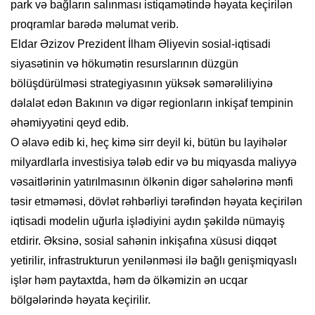
park və bağların salınması istiqamətində həyata keçirilən
proqramlar barədə məlumat verib.
Eldar Əzizov Prezident İlham Əliyevin sosial-iqtisadi
siyasətinin və hökumətin resurslarının düzgün
bölüşdürülməsi strategiyasının yüksək səmərəliliyinə
dəlalət edən Bakının və digər regionların inkişaf tempinin
əhəmiyyətini qeyd edib.
O əlavə edib ki, heç kimə sirr deyil ki, bütün bu layihələr
milyardlarla investisiya tələb edir və bu miqyasda maliyyə
vəsaitlərinin yatırılmasının ölkənin digər sahələrinə mənfi
təsir etməməsi, dövlət rəhbərliyi tərəfindən həyata keçirilən
iqtisadi modelin uğurla işlədiyini aydın şəkildə nümayiş
etdirir. Əksinə, sosial sahənin inkişafına xüsusi diqqət
yetirilir, infrastrukturun yenilənməsi ilə bağlı genişmiqyaslı
işlər həm paytaxtda, həm də ölkəmizin ən ucqar
bölgələrində həyata keçirilir.