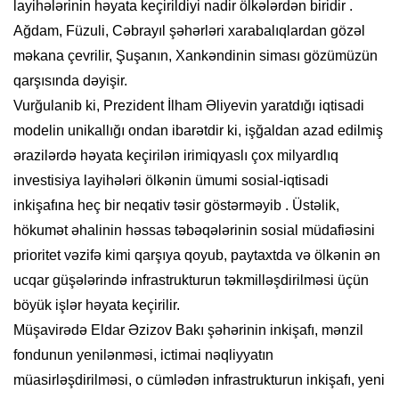
layihələrinin həyata keçirildiyi nadir ölkələrdən biridir .
Ağdam, Füzuli, Cəbrayıl şəhərləri xarabalıqlardan gözəl
məkana çevrilir, Şuşanın, Xankəndinin siması gözümüzün
qarşısında dəyişir.
Vurğulanib ki, Prezident İlham Əliyevin yaratdığı iqtisadi
modelin unikallığı ondan ibarətdir ki, işğaldan azad edilmiş
ərazilərdə həyata keçirilən irimiqyaslı çox milyardlıq
investisiya layihələri ölkənin ümumi sosial-iqtisadi
inkişafına heç bir neqativ təsir göstərməyib . Üstəlik,
hökumət əhalinin həssas təbəqələrinin sosial müdafiəsini
prioritet vəzifə kimi qarşıya qoyub, paytaxtda və ölkənin ən
ucqar güşələrində infrastrukturun təkmilləşdirilməsi üçün
böyük işlər həyata keçirilir.
Müşavirədə Eldar Əzizov Bakı şəhərinin inkişafı, mənzil
fondunun yenilənməsi, ictimai nəqliyyatın
müasirləşdirilməsi, o cümlədən infrastrukturun inkişafı, yeni