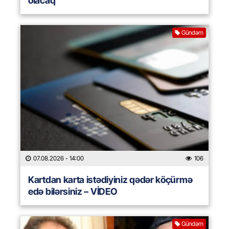
olacaq
Gündəm
07.08.2026
- 14:00
106
Kartdan karta istədiyiniz qədər köçürmə
edə bilərsiniz – VİDEO
Gündəm