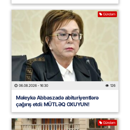
Gündəm
06.08.2026
- 16:30
126
Məleykə Abbaszadə abituriyentlərə
çağırış etdi: MÜTLƏQ OXUYUN!
Gündəm