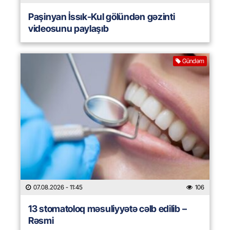
Paşinyan İssık-Kul gölündən gəzinti
videosunu paylaşıb
Gündəm
07.08.2026
- 11:45
106
13 stomatoloq məsuliyyətə cəlb edilib –
Rəsmi