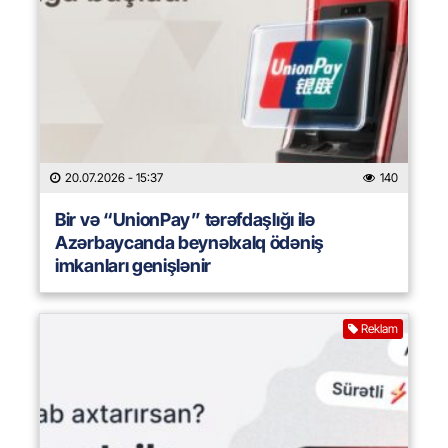
20.07.2026
- 15:37
140
Bir və “UnionPay” tərəfdaşlığı ilə
Azərbaycanda beynəlxalq ödəniş
imkanları genişlənir
Reklam