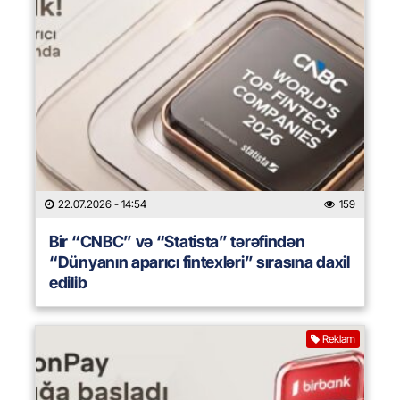
22.07.2026
- 14:54
159
Bir “CNBC” və “Statista” tərəfindən
“Dünyanın aparıcı fintexləri” sırasına daxil
edilib
Reklam