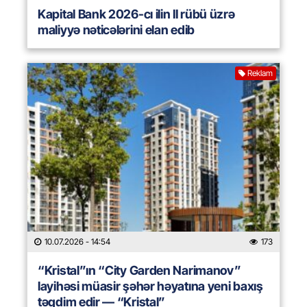
Kapital Bank 2026-cı ilin II rübü üzrə
maliyyə nəticələrini elan edib
Reklam
10.07.2026
- 14:54
173
“Kristal”ın “City Garden Narimanov”
layihəsi müasir şəhər həyatına yeni baxış
təqdim edir — “Kristal”