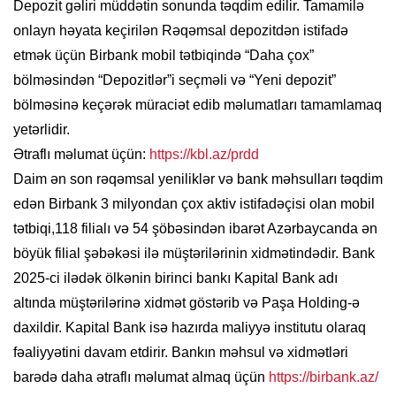
Depozit gəliri müddətin sonunda təqdim edilir. Tamamilə
onlayn həyata keçirilən Rəqəmsal depozitdən istifadə
etmək üçün Birbank mobil tətbiqində “Daha çox”
bölməsindən “Depozitlər”i seçməli və “Yeni depozit”
bölməsinə keçərək müraciət edib məlumatları tamamlamaq
yetərlidir.
Ətraflı məlumat üçün:
https://kbl.az/prdd
Daim ən son rəqəmsal yeniliklər və bank məhsulları təqdim
edən Birbank 3 milyondan çox aktiv istifadəçisi olan mobil
tətbiqi,118 filialı və 54 şöbəsindən ibarət Azərbaycanda ən
böyük filial şəbəkəsi ilə müştərilərinin xidmətindədir. Bank
2025-ci ilədək ölkənin birinci bankı Kapital Bank adı
altında müştərilərinə xidmət göstərib və Paşa Holding-ə
daxildir. Kapital Bank isə hazırda maliyyə institutu olaraq
fəaliyyətini davam etdirir. Bankın məhsul və xidmətləri
barədə daha ətraflı məlumat almaq üçün
https://birbank.az/