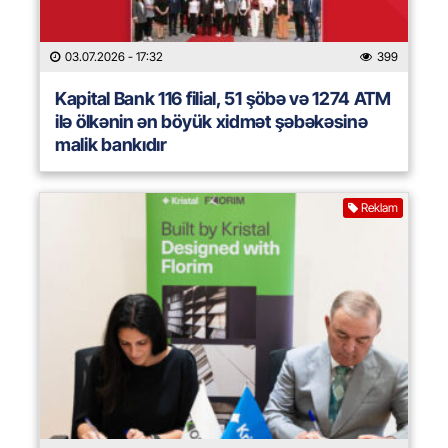
03.07.2026
- 17:32
399
Kapital Bank 116 filial, 51 şöbə və 1274 ATM
ilə ölkənin ən böyük xidmət şəbəkəsinə
malik bankıdır
Reklam