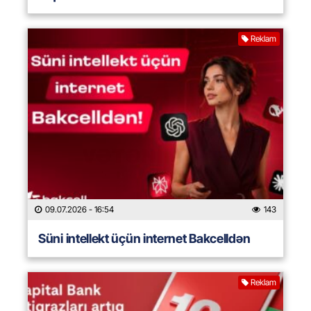
Reklam
09.07.2026
- 16:54
143
Süni intellekt üçün internet Bakcelldən
Reklam