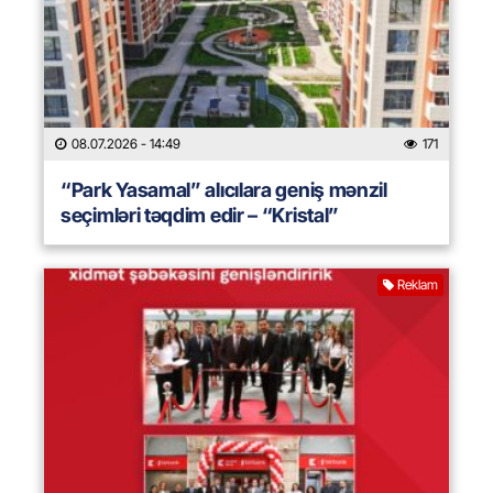
08.07.2026
- 14:49
171
“Park Yasamal” alıcılara geniş mənzil
seçimləri təqdim edir – “Kristal”
Reklam