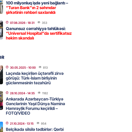
100 milyonluq işdə yeni bağlantı –
“Turan Bank”ın 2 səhmdar
Strateji Müdafiə Sazişi”nin
şirkətinin rəhbəri saxlanıldı
yəti nədir? -ŞƏRH
07.08.2026
- 18:31
353
2026
- 16:30
147
Qanunsuz cərrahiyyə təhlükəsi:
“Universal Hospital”da sertifikatsız
həkim skandalı
ya klubuna keçən Kamil
ul”da oynamaq istəyir
OR
2026
- 16:15
233
30.05.2025
- 10:00
813
Laçında keçirilən üçtərəfli zirvə
görüşü: Türk-İslam birliyinin
güclənməsinin təzahürü
 qadın qətlə yetirildi – Şübhəli
 oğludur
28.10.2024
- 14:35
1182
Ankarada Azərbaycan-Türkiyə
2026
- 16:00
224
Gənclərinin Yaşıl Dünya Naminə
Həmrəylik Forumu keçirildi –
FOTO/VİDEO
də 37,6 milyon, Rusiyada 16,7
21.10.2024
- 13:15
954
– Azərbaycanlıların yemək
Belçikada silsilə tədbirlər: Qərbi