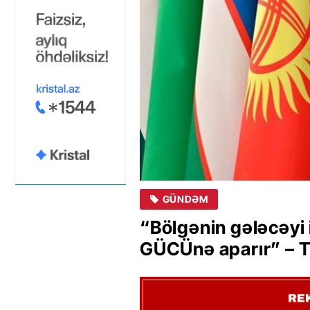
GÜNDƏM
“Bölgənin gələcəyi 
GÜCÜnə aparır” – T