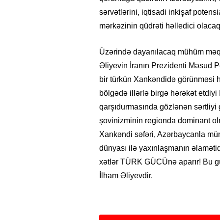
sərvətlərini, iqtisadi inkişaf pote
mərkəzinin qüdrəti həlledici olacaq
Üzərində dayanılacaq mühüm məqa
Əliyevin İranın Prezidenti Məsud P
bir türkün Xankəndidə görünməsi həm
bölgədə illərlə birgə hərəkət etdiyi
qarşıdurmasında gözlənən sərtliyi 
şovinizminin regionda dominant olm
Xankəndi səfəri, Azərbaycanla müna
dünyası ilə yaxınlaşmanın əlamətid
xətlər TÜRK GÜCÜnə aparır! Bu güc
İlham Əliyevdir.