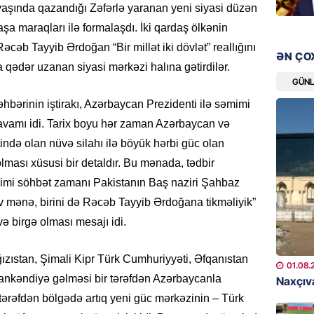
Ad günü
vaşında qazandığı Zəfərlə yaranan yeni siyasi düzən
general
aşa maraqları ilə formalaşdı. İki qardaş ölkənin
07.08.
Rəcəb Tayyib Ərdoğan “Bir millət iki dövlət” reallığını
ƏN ÇO
a qədər uzanan siyasi mərkəzi halına gətirdilər.
ÖZƏL
GÜN
95 yaşl
bərinin iştirakı, Azərbaycan Prezidenti ilə səmimi
bağlı q
günə xə
avamı idi. Tarix boyu hər zaman Azərbaycan və
07.08.
ində olan nüvə silahı ilə böyük hərbi güc olan
olması xüsusi bir detaldır. Bu mənada, tədbir
BANNER
mimi söhbət zamanı Pakistanın Baş naziri Şahbaz
Çin qız
ev mənə, birini də Rəcəb Tayyib Ərdoğana tikməliyik”
07.08.
ə birgə olması mesajı idi.
GÜNDƏM
ğızıstan, Şimali Kipr Türk Cumhuriyyəti, Əfqanıstan
01.08.
Ülviyyə
Xankəndiyə gəlməsi bir tərəfdən Azərbaycanla
Naxçıva
07.08.
r tərəfdən bölgədə artıq yeni güc mərkəzinin – Türk