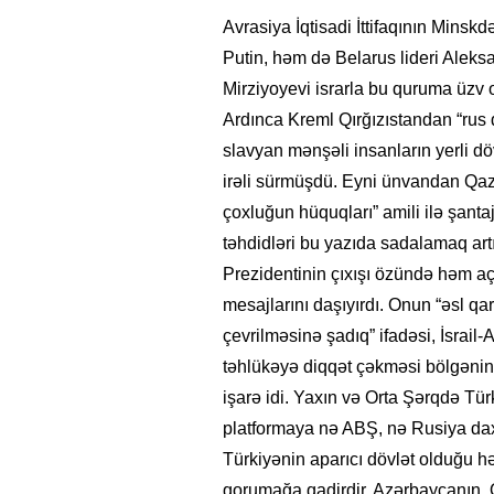
Avrasiya İqtisadi İttifaqının Mins
Putin, həm də Belarus lideri Alek
Mirziyoyevi israrla bu quruma üzv 
Ardınca Kreml Qırğızıstandan “rus d
slavyan mənşəli insanların yerli dö
irəli sürmüşdü. Eyni ünvandan Qaz
çoxluğun hüquqları” amili ilə şanta
təhdidləri bu yazıda sadalamaq art
Prezidentinin çıxışı özündə həm aç
mesajlarını daşıyırdı. Onun “əsl qa
çevrilməsinə şadıq” ifadəsi, İsrail
təhlükəyə diqqət çəkməsi bölgənin 
işarə idi. Yaxın və Orta Şərqdə Tü
platformaya nə ABŞ, nə Rusiya dax
Türkiyənin aparıcı dövlət olduğu h
qorumağa qadirdir. Azərbaycanın,