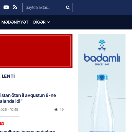
Search…
MƏDƏNIYYƏT
DIGƏR
 LENTİ
stan ötən il avqustun 8-nə
alanda idi”
2026
- 10:49
49
NES
n pullarını başqa qadınlara