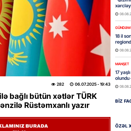
xərcləy
08.08.
GÜNDƏM
18 il s
regiond
08.08.
MANŞET
17 yaşl
olundu
282
06.07.2025
- 19:43
08.08.
ilə bağlı bütün xətlər TÜRK
BANNER
BIZ F
ənzilə Rüstəmxanlı yazır
Bu məşh
qərarı v
08.08.
ÖZƏL 