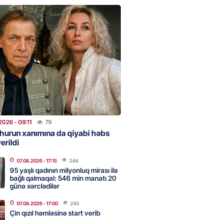
uz cərrahiyyə təhlükəsi:
sal Hospital”da sertifikatsız
skandalı
2026
- 18:31
353
nın tərəzi məntəqələrindən
 -156 ya yaşıl, vətəndaşa qırmızı
2026
- 09:11
79
2026
- 18:00
138
hurun xanımına da qiyabi həbs
erildi
07.08.2026
- 17:15
244
idmətə görə rüşvət alan vəzifəli
95 yaşlı qadının milyonluq mirası ilə
rin məhkəməsi BAŞLAYIR
bağlı qalmaqal: 546 min manatı 20
günə xərclədilər
2026
- 17:45
139
07.08.2026
- 17:00
243
Çin qızıl həmləsinə start verib