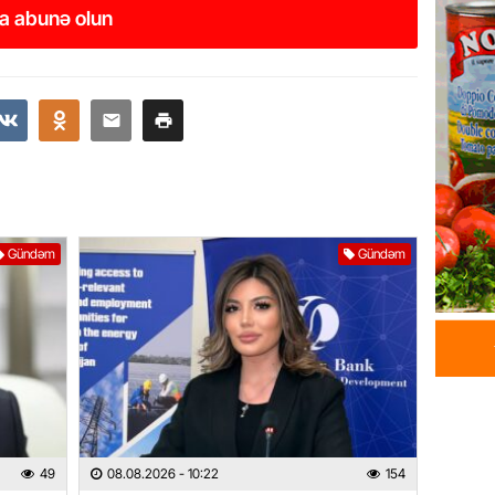
çimərli
a abunə olun
şəxslər
07.08.
GÜNDƏM
Kartdan
köçürmə
07.08.
Gündəm
Gündəm
MANŞET
Mişust
deyib?
07.08.
GÜNDƏM
Prezid
ilə ba
49
08.08.2026
- 10:22
154
07.08.