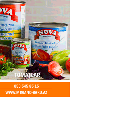
kdə mobil telefon oğurlayan
 saxlanılıb
2026
- 14:15
155
 karta istədiyiniz qədər
 edə bilərsiniz – VİDEO
2026
- 14:00
154
in avtomobildə Paşinyana nə
2026
- 13:45
148
entdən Abel Məhərrəmovun oğlu
ğlı SƏRƏNCAM
2026
- 13:30
102