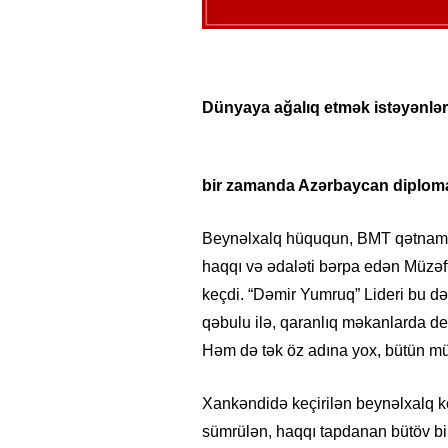
Dünyaya ağalıq etmək istəyənlərin
bir zamanda Azərbaycan diploma
Beynəlxalq hüququn, BMT qətnaməl
haqqı və ədaləti bərpa edən Müzəf
keçdi. “Dəmir Yumruq” Lideri bu dəfə
qəbulu ilə, qaranlıq məkanlarda de
Həm də tək öz adına yox, bütün m
Xankəndidə keçirilən beynəlxalq k
sümrülən, haqqı tapdanan bütöv bi