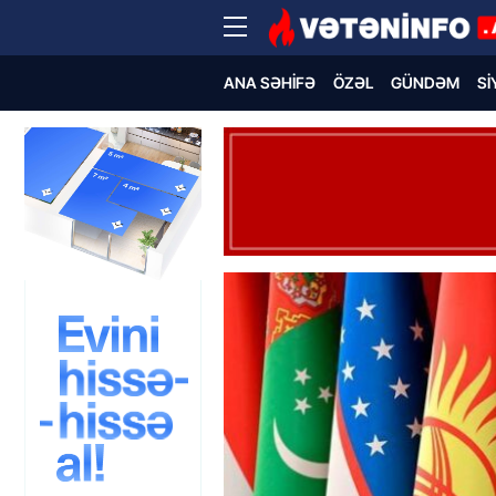
ANA SƏHIFƏ
ÖZƏL
GÜNDƏM
SI