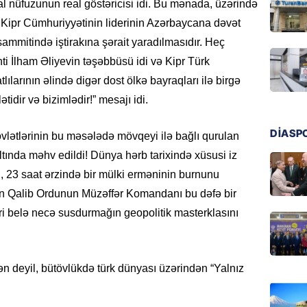
al nüfuzunun real göstəricisi idi. Bu mənada, üzərində
MANŞET
Kipr Cümhuriyyətinin liderinin Azərbaycana dəvət
“Birgə 
əhəmiy
n sammitində iştirakına şərait yaradılmasıdır. Heç
07.08.
i İlham Əliyevin təşəbbüsü idi və Kipr Türk
lılarının əlində digər dost ölkə bayraqları ilə birgə
İDMAN
ətidir və bizimlədir!” mesajı idi.
Albani
“Liverp
DİASP
övlətlərinin bu məsələdə mövqeyi ilə bağlı qurulan
07.08.
altında məhv edildi! Dünya hərb tarixində xüsusi iz
, 23 saat ərzində bir mülki erməninin burnunu
HADISƏ
 Qalib Ordunun Müzəffər Komandanı bu dəfə bir
Tovuzda
qardaşı
i belə necə susdurmağın geopolitik masterklasını
07.08.
GÜNDƏM
n deyil, bütövlükdə türk dünyası üzərindən “Yalnız
Türkiyə
milyon 