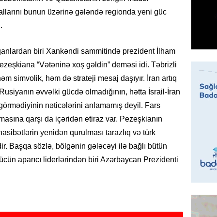
nsiallarını bunun üzərinə gələndə regionda yeni güc
ÖZƏL
.
İki fut
ETDİ:
B
nlardan biri Xankəndi sammitində prezident İlham
07.08.
ezeşkiana “Vətəninə xoş gəldin” deməsi idi. Təbrizli
 simvolik, həm də strateji mesaj daşıyır. İran artıq
GÜNDƏM
 Rusiyanın əvvəlki gücdə olmadığının, hətta İsrail-İran
Azərbay
olacaq
görmədiyinin nəticələrini anlamamış deyil. Fars
07.08.
asına qarşı da içəridən etiraz var. Pezeşkianın
sibətlərin yenidən qurulması tarazlıq və türk
REKLAM
ir. Başqa sözlə, bölgənin gələcəyi ilə bağlı bütün
Birbank
ün aparıcı liderlərindən biri Azərbaycan Prezidenti
krediti
07.08.
HADISƏ
Sumqay