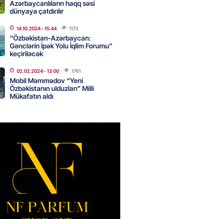
i
Azərbaycanlıların haqq səsi
dünyaya çatdırılır
2026
- 15:45
155
14.10.2024
- 15:44
1173
“Özbəkistan-Azərbaycan:
Gənclərin İpək Yolu İqlim Forumu”
yada yeni səfirimiz kimdir? –
keçiriləcək
02.02.2024
- 13:00
1761
2026
- 15:30
161
Mobil Məmmədov “Yeni
Özbəkistanın ulduzları” Milli
Mükafatın aldı
, Səudiyyə Ərəbistanı və
an arasında Məkkə müdafiə
imzalanıb
2026
- 15:15
137
Ukraynaya bu silahı verməkdən
etdi: ABŞ-ın özünün bu raketlərə
ı var
2026
- 15:00
151