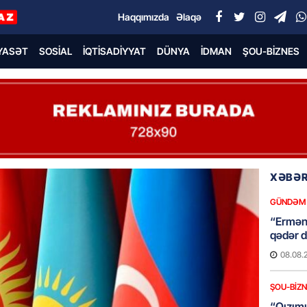
Haqqımızda
Əlaqə
YASƏT
SOSIAL
İQTISADIYYAT
DÜNYA
İDMAN
ŞOU-BIZNES
XƏBƏR
GÜNDƏM
“Erməni
qədər d
08.08.
ŞOU-BIZ
“Qızımı