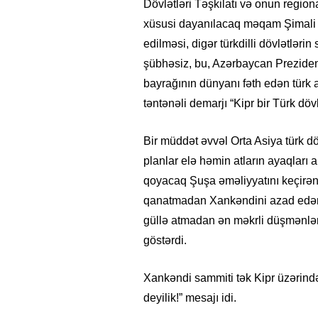
Dövlətləri Təşkilatı və onun region
xüsusi dayanılacaq məqam Şimali 
edilməsi, digər türkdilli dövlətləri
şübhəsiz, bu, Azərbaycan Prezident
bayrağının dünyanı fəth edən türk at
təntənəli demarjı “Kipr bir Türk dövl
Bir müddət əvvəl Orta Asiya türk d
planlar elə həmin atların ayaqları 
qoyacaq Şuşa əməliyyatını keçirən
qanatmadan Xankəndini azad edən
güllə atmadan ən məkrli düşmənlər
göstərdi.
Xankəndi sammiti tək Kipr üzərində
deyilik!” mesajı idi.