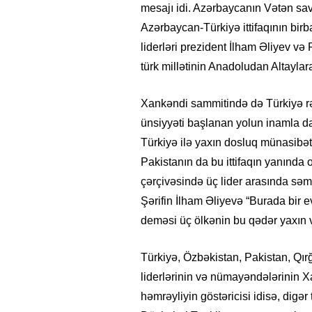
mesajı idi. Azərbaycanın Vətən sa
Azərbaycan-Türkiyə ittifaqının birb
liderləri prezident İlham Əliyev və 
türk millətinin Anadoludan Altaylar
Xankəndi sammitində də Türkiyə rəh
ünsiyyəti başlanan yolun inamla d
Türkiyə ilə yaxın dosluq münasibət
Pakistanın da bu ittifaqın yanında 
çərçivəsində üç lider arasında sə
Şərifin İlham Əliyevə “Burada bir 
deməsi üç ölkənin bu qədər yaxın v
Türkiyə, Özbəkistan, Pakistan, Qır
liderlərinin və nümayəndələrinin 
həmrəyliyin göstəricisi idisə, digə