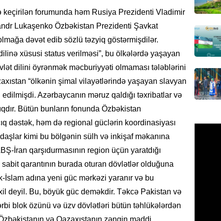
xərclər
kdə keçirilən forumunda həm Rusiya Prezidenti Vladimir
07.08.
sandr Lukaşenko Özbəkistan Prezidenti Şavkat
GÜNDƏM
olmağa dəvət edib sözlü təzyiq göstərmişdilər.
Malayzi
ilinə xüsusi status verilməsi”, bu ölkələrdə yaşayan
Dosye
vlət dilini öyrənmək məcburiyyəti olmaması tələblərini
07.08.
axıstan “ölkənin şimal vilayətlərində yaşayan slavyan
j edilmişdi. Azərbaycanın məruz qaldığı təxribatlar və
MANŞET
ıqdır. Bütün bunların fonunda Özbəkistan
Türkiyə
ıq dəstək, həm də regional güclərin koordinasiyası
Pakist
sazişi 
rdaşlar kimi bu bölgənin sülh və inkişaf məkanına
07.08.
-ABŞ-İran qarşıdurmasının region üçün yaratdığı
sabit qarantının burada oturan dövlətlər olduğuna
ÖZƏL
rk-İslam adına yeni güc mərkəzi yaranır və bu
Tramp 
il deyil. Bu, böyük güc deməkdir. Təkcə Pakistan və
imtina 
ehtiyac
ərbi blok özünü və üzv dövlətləri bütün təhlükələrdən
07.08.
 Özbəkistanın və Qazaxıstanın zəngin maddi