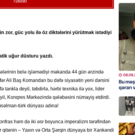
GÜNDƏM
Qanuns
“Univer
həkim 
 zor, güc yolu ilə öz diktələrini yürütmək istədiyi
07.08.
MANŞET
tik uğur düsturu yazdı.
AAYDA-
şikayət
işıq?
ərinin belə işləmədiyi məkanda 44 gün ərzində
08.08.
07.08.
fər Ali Baş Komandan bu dəfə siyasətin yeni dərsini
Bu məş
qərarı v
 tankla deyil, təbdirlə, hərbi texnika ilə yox, lider
GÜNDƏM
yil, Konqres Mərkəzində qələbəsini nümayiş etdirdi.
Hərbi x
üsəlman-türk dünyası adına!
şəxslə
07.08.
onfras həm də iki əsr boyunca imperalizm tərəfindən
DÜNYA
r qitənin – Yaxın və Orta Şərqin dünyaya bir Xankəndi