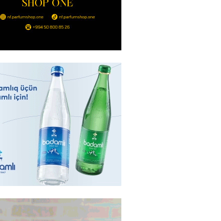
bolçu İran millisindən İMTİNA
u ölkəni seçdilər
2026
- 14:45
158
canda sabah 39 dərəcə isti
2026
- 14:30
153
 Biznes-dən mikro biznes
nə 5%-dək endirim
2026
- 14:28
150
ıtda avtomobil qaçıran və