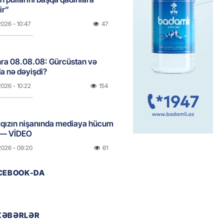
ir”
2026
- 10:47
47
onra 08.08.08: Gürcüstan və
a nə dəyişdi?
2026
- 10:22
154
ı qızın nişanında mediaya hücum
 — VİDEO
2026
- 09:20
61
ACEBOOK-DA
urun xanımına da qiyabi həbs
erildi
2026
- 09:11
79
XƏBƏRLƏR