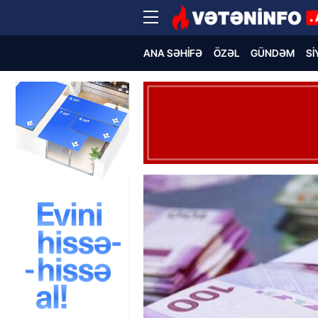
ANA SƏHIFƏ
ÖZƏL
GÜNDƏM
SI