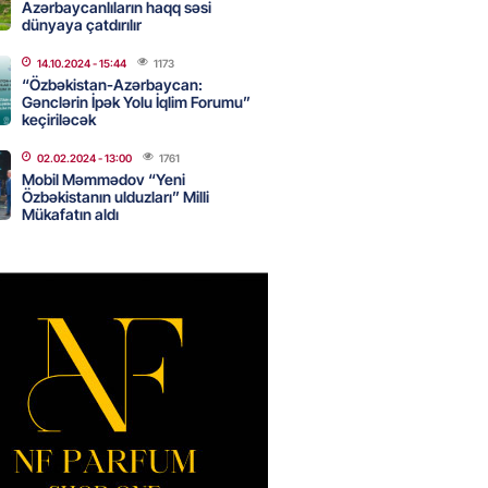
Azərbaycanlıların haqq səsi
2026
- 16:45
252
dünyaya çatdırılır
14.10.2024
- 15:44
1173
“Özbəkistan-Azərbaycan:
Strateji Müdafiə Sazişi”nin
Gənclərin İpək Yolu İqlim Forumu”
yəti nədir? -ŞƏRH
keçiriləcək
2026
- 16:30
157
02.02.2024
- 13:00
1761
Mobil Məmmədov “Yeni
Özbəkistanın ulduzları” Milli
Mükafatın aldı
ya klubuna keçən Kamil
ul”da oynamaq istəyir
2026
- 16:15
243
 qadın qətlə yetirildi – Şübhəli
 oğludur
2026
- 16:00
235