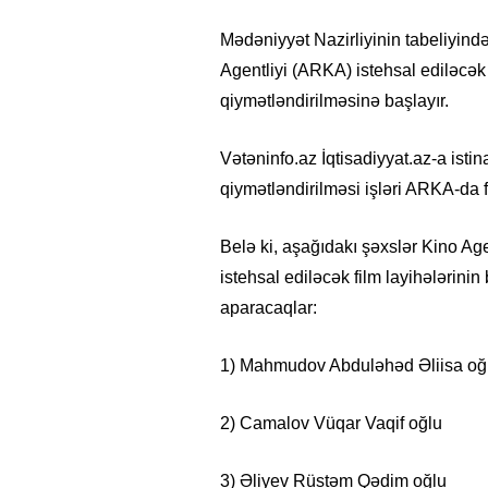
Mədəniyyət Nazirliyinin tabeliyind
Agentliyi (ARKA) istehsal ediləcək f
qiymətləndirilməsinə başlayır.
Vətəninfo.az İqtisadiyyat.az-a istina
qiymətləndirilməsi işləri ARKA-da f
Belə ki, aşağıdakı şəxslər Kino Ag
istehsal ediləcək film layihələrinin 
aparacaqlar:
1) Mahmudov Abduləhəd Əliisa oğ
2) Camalov Vüqar Vaqif oğlu
3) Əliyev Rüstəm Qədim oğlu