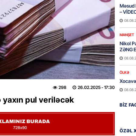
Məsud P
– VİDE
08.08.
MANŞET
Nikol P
ZƏNG E
08.08.
ÖLKƏ
Xocavə
298
26.02.2025
- 17:30
08.08.
 yaxın pul veriləcək
GÜNDƏM
BIZ F
“Erməni
qədər d
08.08.
ÖZƏL 