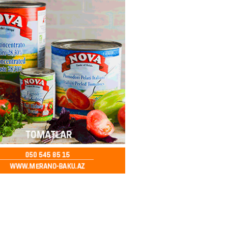
ı var
2026
- 15:00
156
bolçu İran millisindən İMTİNA
u ölkəni seçdilər
2026
- 14:45
159
canda sabah 39 dərəcə isti
2026
- 14:30
153
 Biznes-dən mikro biznes
nə 5%-dək endirim
2026
- 14:28
153