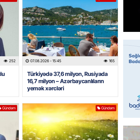
Türkiyə
milyon 
xərclər
07.08.
GÜNDƏM
Malayzi
Dosye
252
07.08.2026
- 15:45
165
07.08.
lu
Türkiyədə 37,6 milyon, Rusiyada
MANŞET
16,7 milyon – Azərbaycanlıların
Türkiyə
yemək xərcləri
Pakist
sazişi 
Gündəm
Gündəm
07.08.
ÖZƏL
Tramp 
imtina 