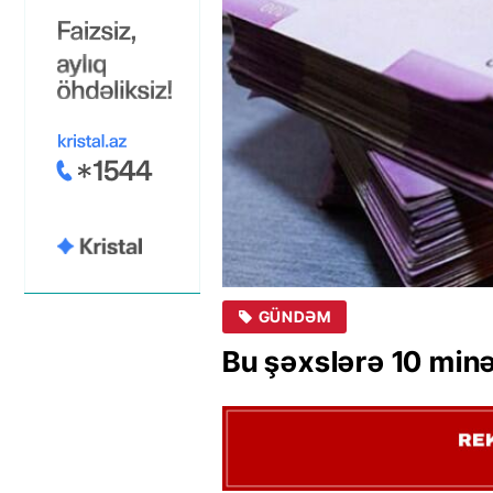
GÜNDƏM
Bu şəxslərə 10 minə