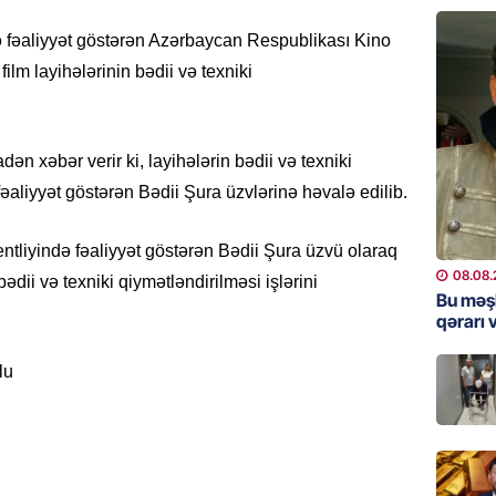
ŞOU-BIZ
ə fəaliyyət göstərən Azərbaycan Respublikası Kino
“Qızımı
ilm layihələrinin bədii və texniki
xərcləy
08.08.
GÜNDƏM
dən xəbər verir ki, layihələrin bədii və texniki
18 il s
əaliyyət göstərən Bədii Şura üzvlərinə həvalə edilib.
regiond
08.08.
entliyində fəaliyyət göstərən Bədii Şura üzvü olaraq
08.08.
bədii və texniki qiymətləndirilməsi işlərini
MANŞET
Bu məş
qərarı v
17 yaşl
olundu
lu
08.08.
BANNER
Bu məşh
qərarı v