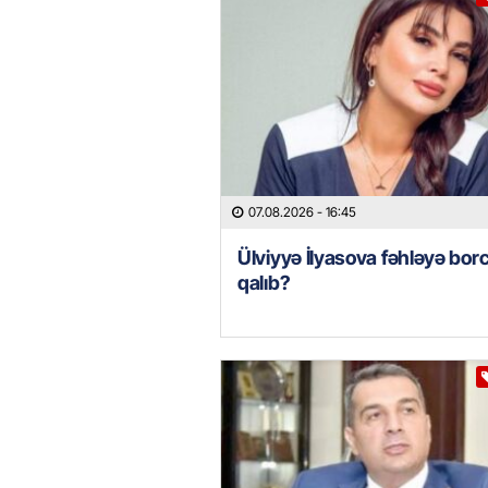
07.08.2026
- 16:45
Ülviyyə İlyasova fəhləyə borc
qalıb?