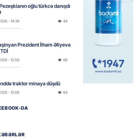
ezeşkianın oğlu türkcə danışdı
O
2026
- 14:39
44
aşinyan Prezident İlham Əliyevə
TDİ
2026
- 12:59
86
nddə traktor minaya düşdü
2026
- 12:09
84
ACEBOOK-DA
stan ötən il avqustun 8-nə
alanda idi”
2026
- 10:49
101
XƏBƏRLƏR