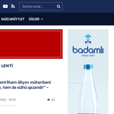
Search…
MƏDƏNIYYƏT
DIGƏR
 LENTİ
ent İlham Əliyev müharibəni
, həm də sülhü qazandı!” –
2026
- 14:50
43