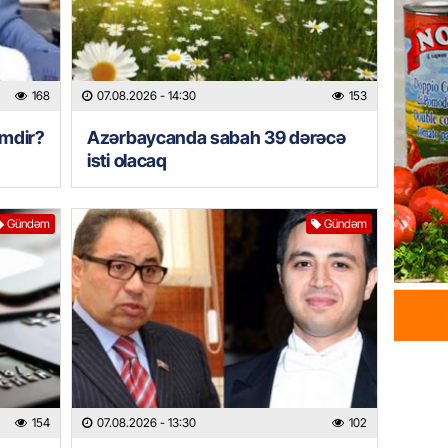
ehtiyac
07.08.
ÖZƏL
168
07.08.2026
- 14:30
153
İki fut
imdir?
Azərbaycanda sabah 39 dərəcə
ETDİ:
B
isti olacaq
07.08.
GÜNDƏM
Gündəm
Gündəm
Azərbay
olacaq
07.08.
REKLAM
Birbank
krediti
07.08.
154
07.08.2026
- 13:30
102