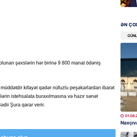
08.08.
GÜNDƏM
ƏN ÇO
Qanuns
“Univer
GÜN
həkim 
07.08.
unan şəxslərin hər birinə 9 800 manat ödəniş
MANŞET
AAYDA-
şikayət
işıq?
r müddətdir kifayət qədər nüfuzlu peşəkarlardan ibarət
07.08.
mlərin istehsalata buraxılmasına və hazır sənət
dii Şura qərar verir.
GÜNDƏM
01.08.
Hərbi x
Naxçıva
şəxslə
07.08.