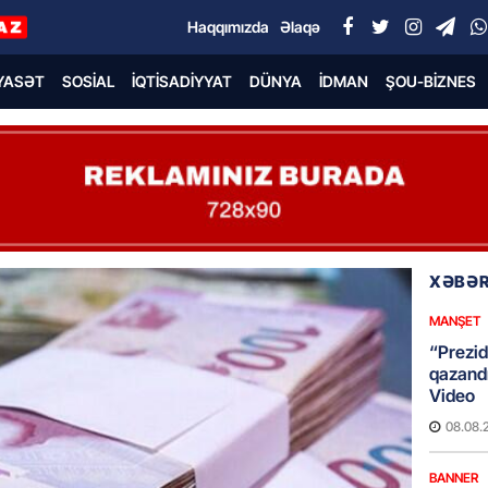
Haqqımızda
Əlaqə
YASƏT
SOSIAL
İQTISADIYYAT
DÜNYA
İDMAN
ŞOU-BIZNES
XƏBƏR
MANŞET
“Prezid
qazandı
Video
08.08.
BANNER