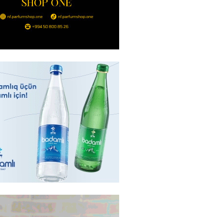
də 37,6 milyon, Rusiyada 16,7
– Azərbaycanlıların yemək
i
2026
- 15:45
165
yada yeni səfirimiz kimdir? –
2026
- 15:30
168
, Səudiyyə Ərəbistanı və
an arasında Məkkə müdafiə
imzalanıb
2026
- 15:15
146
Ukraynaya bu silahı verməkdən
etdi: ABŞ-ın özünün bu raketlərə