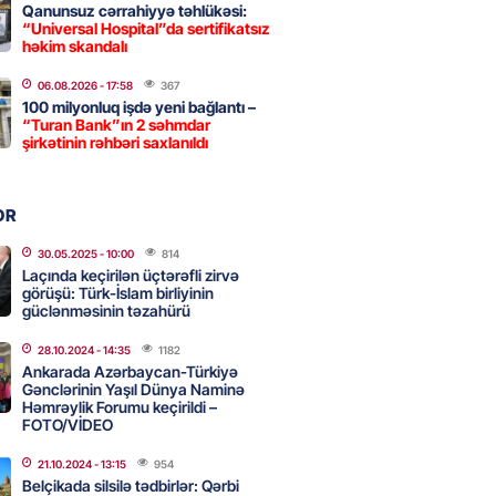
Qanunsuz cərrahiyyə təhlükəsi:
“Universal Hospital”da sertifikatsız
həkim skandalı
 şənliyində yaralanan rus
 öldü – VİDEO
06.08.2026
- 17:58
367
100 milyonluq işdə yeni bağlantı –
2026
- 17:30
266
“Turan Bank”ın 2 səhmdar
şirkətinin rəhbəri saxlanıldı
ı qadının milyonluq mirası ilə
OR
almaqal: 546 min manatı 20
rclədilər
30.05.2025
- 10:00
814
Laçında keçirilən üçtərəfli zirvə
2026
- 17:15
271
görüşü: Türk-İslam birliyinin
güclənməsinin təzahürü
28.10.2024
- 14:35
1182
ıl həmləsinə start verib
Ankarada Azərbaycan-Türkiyə
Gənclərinin Yaşıl Dünya Naminə
2026
- 17:00
256
Həmrəylik Forumu keçirildi –
FOTO/VİDEO
21.10.2024
- 13:15
954
 İlyasova fəhləyə borclu qalıb?
Belçikada silsilə tədbirlər: Qərbi