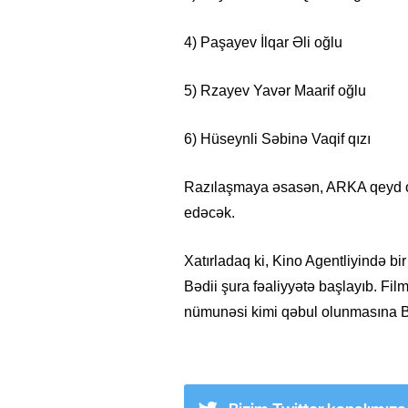
4) Paşayev İlqar Əli oğlu
5) Rzayev Yavər Maarif oğlu
6) Hüseynli Səbinə Vaqif qızı
Razılaşmaya əsasən, ARKA qeyd ol
edəcək.
Xatırladaq ki, Kino Agentliyində bi
Bədii şura fəaliyyətə başlayıb. Fil
nümunəsi kimi qəbul olunmasına Bə