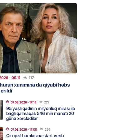
NES
n pullarını başqa qadınlara
ir”
2026
- 10:47
79
onra 08.08.08: Gürcüstan və
a nə dəyişdi?
2026
- 10:22
234
2026
- 09:11
117
hurun xanımına da qiyabi həbs
erildi
ı qızın nişanında mediaya hücum
 — VİDEO
07.08.2026
- 17:15
271
2026
- 09:20
92
95 yaşlı qadının milyonluq mirası ilə
bağlı qalmaqal: 546 min manatı 20
günə xərclədilər
07.08.2026
- 17:00
256
urun xanımına da qiyabi həbs
Çin qızıl həmləsinə start verib
erildi