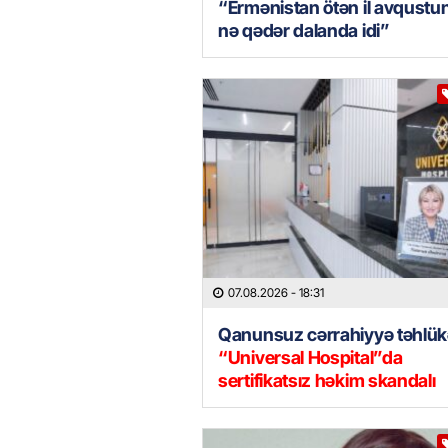
“Ermənistan ötən il avqustu
nə qədər dalanda idi”
07.08.2026
- 18:31
Qanunsuz cərrahiyyə təhlük
“Universal Hospital”da
sertifikatsız həkim skandalı