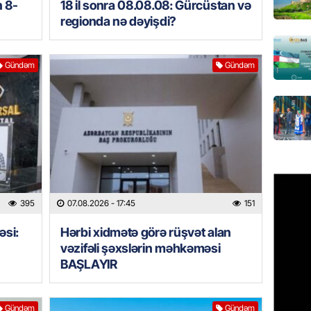
n 8-
18 il sonra 08.08.08: Gürcüstan və
07.08.
regionda nə dəyişdi?
MANŞET
“Birgə 
Gündəm
Gündəm
əhəmiy
07.08.
İDMAN
Albani
“Liverp
07.08.
395
07.08.2026
- 17:45
151
HADISƏ
əsi:
Hərbi xidmətə görə rüşvət alan
Tovuzda
qardaşı
vəzifəli şəxslərin məhkəməsi
BAŞLAYIR
07.08.
GÜNDƏM
Gündəm
Gündəm