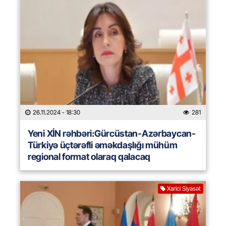
26.11.2024
- 18:30
281
Yeni XİN rəhbəri:Gürcüstan-Azərbaycan-
Türkiyə üçtərəfli əməkdaşlığı mühüm
regional format olaraq qalacaq
Xarici Siyasət