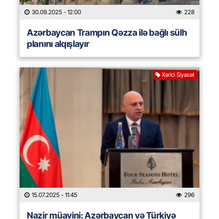
30.09.2025
- 12:00
228
Azərbaycan Trampın Qəzza ilə bağlı sülh
planını alqışlayır
Xarici Siyasət
15.07.2025
- 11:45
296
Nazir müavini: Azərbaycan və Türkiyə