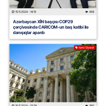
15.11.2024
- 14:15
459
Azərbaycan XİN başçısı COP29
çərçivəsində CARICOM-un baş katibi ilə
danışıqlar aparıb
Xarici Siyasət
15.11.2024
- 13:35
392