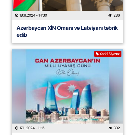
18.11.2024
- 14:30
286
Azərbaycan XİN Omanı və Latviyanı təbrik
edib
Xarici Siyasət
17.11.2024
- 11:15
332