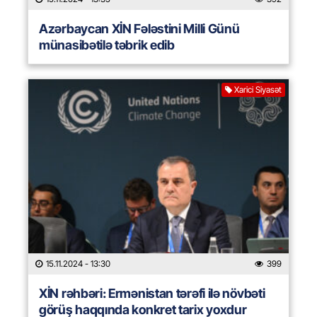
Azərbaycan XİN Fələstini Milli Günü
münasibətilə təbrik edib
Xarici Siyasət
15.11.2024
- 13:30
399
XİN rəhbəri: Ermənistan tərəfi ilə növbəti
görüş haqqında konkret tarix yoxdur