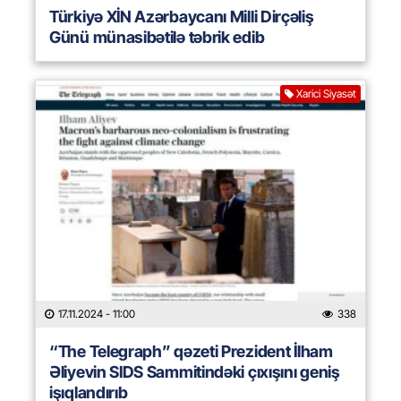
Türkiyə XİN Azərbaycanı Milli Dirçəliş
Günü münasibətilə təbrik edib
Xarici Siyasət
17.11.2024
- 11:00
338
“The Telegraph” qəzeti Prezident İlham
Əliyevin SIDS Sammitindəki çıxışını geniş
işıqlandırıb