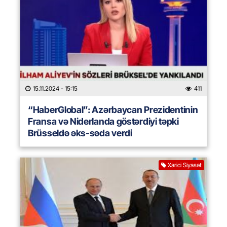
15.11.2024
- 15:15
411
“HaberGlobal”: Azərbaycan Prezidentinin
Fransa və Niderlanda göstərdiyi təpki
Brüsseldə əks-səda verdi
Xarici Siyasət