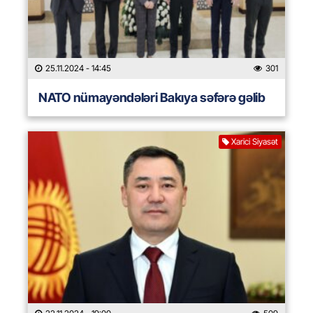
25.11.2024
- 14:45
301
NATO nümayəndələri Bakıya səfərə gəlib
Xarici Siyasət