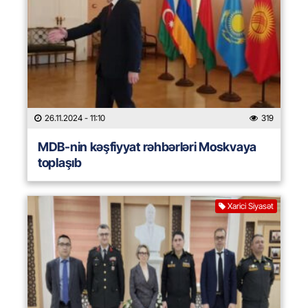
26.11.2024
- 11:10
319
MDB-nin kəşfiyyat rəhbərləri Moskvaya
toplaşıb
Xarici Siyasət