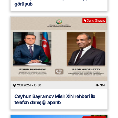
görüşüb
Xarici Siyasət
21.11.2024
- 15:30
314
Ceyhun Bayramov Misir XİN rəhbəri ilə
telefon danışığı aparıb