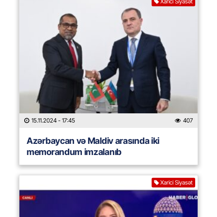
Xarici Siyasət
15.11.2024
- 17:45
407
Azərbaycan və Maldiv arasında iki
memorandum imzalanıb
Xarici Siyasət