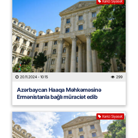
Xarici Siyasət
20.11.2024
- 10:15
299
Azərbaycan Haaqa Məhkəməsinə
Ermənistanla bağlı müraciət edib
Xarici Siyasət