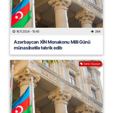
18.11.2024
- 15:45
264
Azərbaycan XİN Monakonu Milli Günü
münasibətilə təbrik edib
Xarici Siyasət