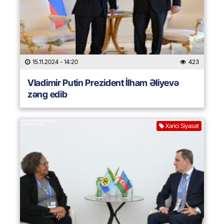
15.11.2024
- 14:20
423
Vladimir Putin Prezident İlham Əliyevə
zəng edib
Xarici Siyasət