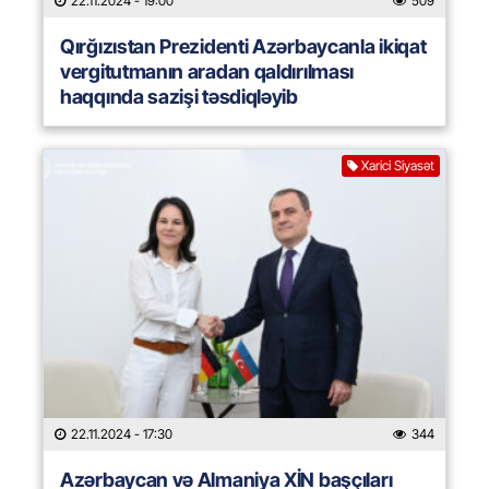
22.11.2024
- 19:00
509
Qırğızıstan Prezidenti Azərbaycanla ikiqat
vergitutmanın aradan qaldırılması
haqqında sazişi təsdiqləyib
Xarici Siyasət
22.11.2024
- 17:30
344
Azərbaycan və Almaniya XİN başçıları