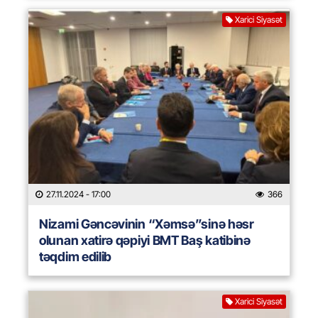
Xarici Siyasət
27.11.2024
- 17:00
366
Nizami Gəncəvinin “Xəmsə”sinə həsr
olunan xatirə qəpiyi BMT Baş katibinə
təqdim edilib
Xarici Siyasət