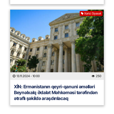
Xarici Siyasət
13.11.2024
- 10:00
250
XİN: Ermənistanın qeyri-qanuni əməlləri
Beynəlxalq Ədalət Məhkəməsi tərəfindən
ətraflı şəkildə araşdırılacaq