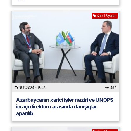
Xarici Siyasət
15.11.2024
- 18:45
492
Azərbaycanın xarici işlər naziri və UNOPS
icraçı direktoru arasında danışıqlar
aparılıb