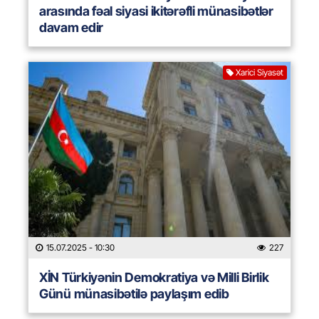
arasında fəal siyasi ikitərəfli münasibətlər
davam edir
Xarici Siyasət
15.07.2025
- 10:30
227
XİN Türkiyənin Demokratiya və Milli Birlik
Günü münasibətilə paylaşım edib