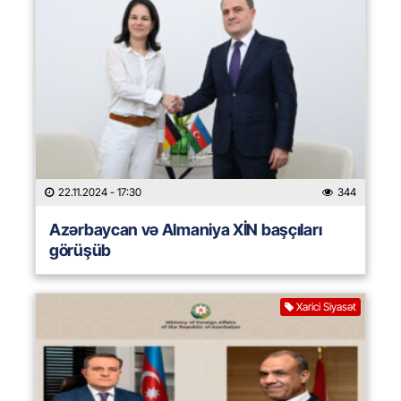
22.11.2024
- 17:30
344
Azərbaycan və Almaniya XİN başçıları
görüşüb
Xarici Siyasət