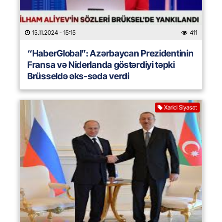
15.11.2024
- 15:15
411
“HaberGlobal”: Azərbaycan Prezidentinin
Fransa və Niderlanda göstərdiyi təpki
Brüsseldə əks-səda verdi
Xarici Siyasət