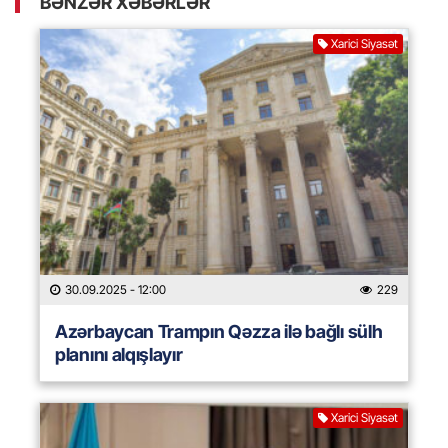
BƏNZƏR XƏBƏRLƏR
Xarici Siyasət
30.09.2025
- 12:00
229
Azərbaycan Trampın Qəzza ilə bağlı sülh
planını alqışlayır
Xarici Siyasət