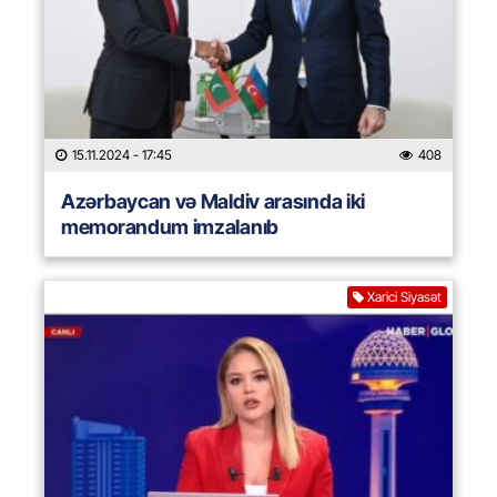
15.11.2024
- 17:45
408
Azərbaycan və Maldiv arasında iki
memorandum imzalanıb
Xarici Siyasət