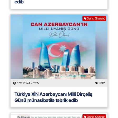
edib
Xarici Siyasət
17.11.2024
- 11:15
332
Türkiyə XİN Azərbaycanı Milli Dirçəliş
Günü münasibətilə təbrik edib
Xarici Siyasət