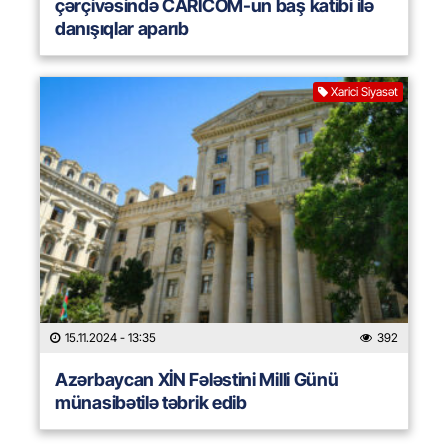
çərçivəsində CARICOM-un baş katibi ilə
danışıqlar aparıb
Xarici Siyasət
15.11.2024
- 13:35
392
Azərbaycan XİN Fələstini Milli Günü
münasibətilə təbrik edib