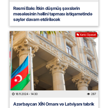
Rəsmi Bakı: İtkin düşmüş şəxslərin
məsələsinin həllini tapması istiqamətində
səylər davam etdiriləcək
Xarici Siyasət
18.11.2024
- 14:30
287
Azərbaycan XİN Omanı və Latviyanı təbrik