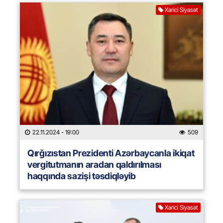
Xarici Siyasət
22.11.2024
- 19:00
509
Qırğızıstan Prezidenti Azərbaycanla ikiqat
vergitutmanın aradan qaldırılması
haqqında sazişi təsdiqləyib
Xarici Siyasət