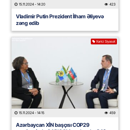
15.11.2024
- 14:20
423
Vladimir Putin Prezident İlham Əliyevə
zəng edib
Xarici Siyasət
15.11.2024
- 14:15
459
Azərbaycan XİN başçısı COP29