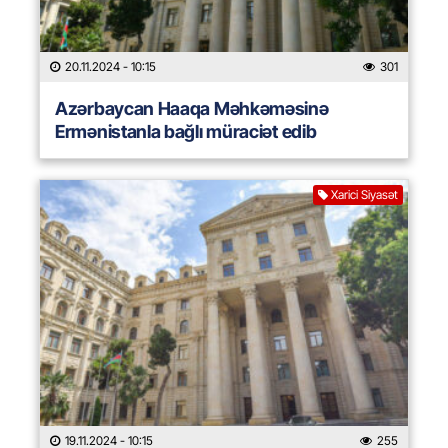
20.11.2024
- 10:15
301
Azərbaycan Haaqa Məhkəməsinə
Ermənistanla bağlı müraciət edib
Xarici Siyasət
19.11.2024
- 10:15
255