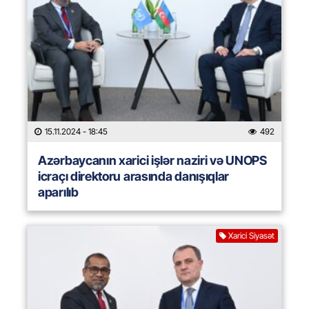
15.11.2024
- 18:45
492
Azərbaycanın xarici işlər naziri və UNOPS
icraçı direktoru arasında danışıqlar
aparılıb
Xarici Siyasət