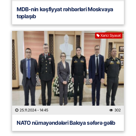
MDB-nin kəşfiyyat rəhbərləri Moskvaya
toplaşıb
Xarici Siyasət
25.11.2024
- 14:45
302
NATO nümayəndələri Bakıya səfərə gəlib