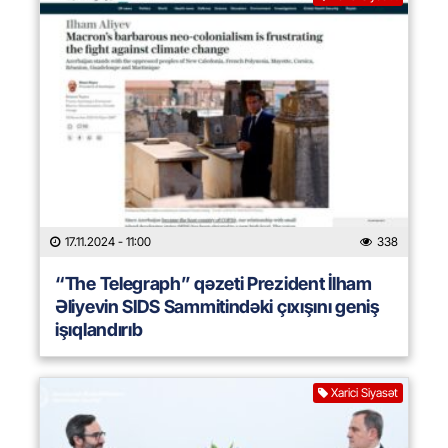
17.11.2024
- 11:00
338
“The Telegraph” qəzeti Prezident İlham
Əliyevin SIDS Sammitindəki çıxışını geniş
işıqlandırıb
Xarici Siyasət