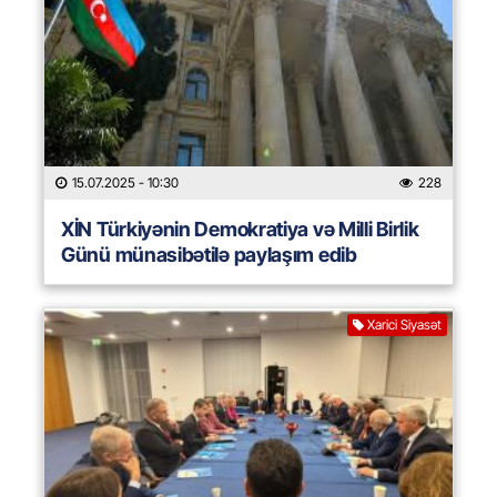
15.07.2025
- 10:30
228
XİN Türkiyənin Demokratiya və Milli Birlik
Günü münasibətilə paylaşım edib
Xarici Siyasət