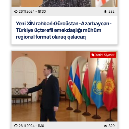
26.11.2024
- 18:30
282
Yeni XİN rəhbəri:Gürcüstan-Azərbaycan-
Türkiyə üçtərəfli əməkdaşlığı mühüm
regional format olaraq qalacaq
Xarici Siyasət
26.11.2024
- 11:10
320