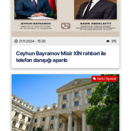
21.11.2024
- 15:30
315
Ceyhun Bayramov Misir XİN rəhbəri ilə
telefon danışığı aparıb
Xarici Siyasət