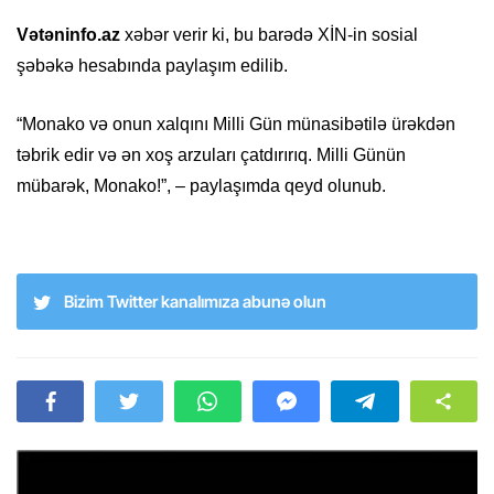
Vətəninfo.az
xəbər verir ki, bu barədə XİN-in sosial
şəbəkə hesabında paylaşım edilib.
“Monako və onun xalqını Milli Gün münasibətilə ürəkdən
təbrik edir və ən xoş arzuları çatdırırıq. Milli Günün
mübarək, Monako!”, – paylaşımda qeyd olunub.
Bizim Twitter kanalımıza abunə olun