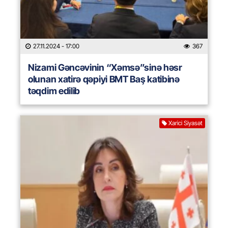
27.11.2024
- 17:00
367
Nizami Gəncəvinin “Xəmsə”sinə həsr
olunan xatirə qəpiyi BMT Baş katibinə
təqdim edilib
Xarici Siyasət