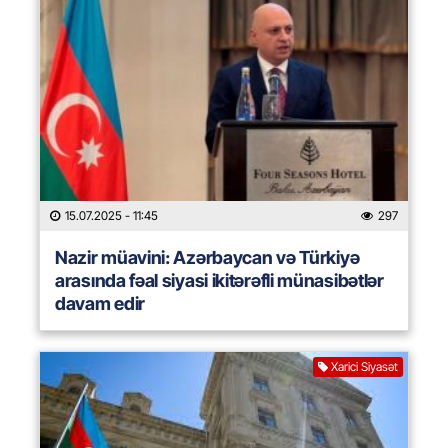
15.07.2025
- 11:45
297
Nazir müavini: Azərbaycan və Türkiyə
arasında fəal siyasi ikitərəfli münasibətlər
davam edir
Xarici Siyasət