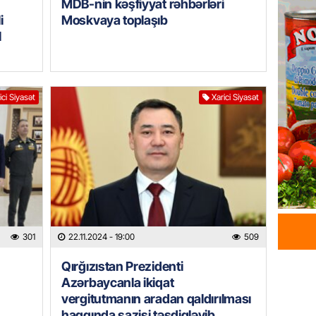
MDB-nin kəşfiyyat rəhbərləri
Azərba
i
Moskvaya toplaşıb
yaradıl
l
07.08.
GÜNDƏM
Aytən 
ici Siyasət
Xarici Siyasət
verildi
07.08.
GÜNDƏM
Paşinya
videos
07.08.
301
22.11.2024
- 19:00
509
HADISƏ
Qırğızıstan Prezidenti
Sabunç
Azərbaycanla ikiqat
dəyərin
vergitutmanın aradan qaldırılması
şəxs sa
haqqında sazişi təsdiqləyib