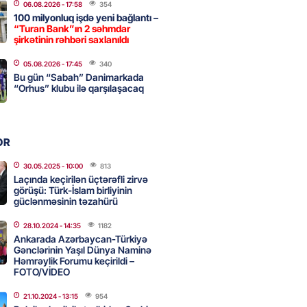
06.08.2026
- 17:58
354
100 milyonluq işdə yeni bağlantı –
“Turan Bank”ın 2 səhmdar
, Səudiyyə Ərəbistanı və
şirkətinin rəhbəri saxlanıldı
an arasında Məkkə müdafiə
05.08.2026
- 17:45
340
imzalanıb
Bu gün “Sabah” Danimarkada
2026
“Orhus” klubu ilə qarşılaşacaq
- 15:15
114
Ukraynaya bu silahı verməkdən
OR
etdi: ABŞ-ın özünün bu raketlərə
ı var
30.05.2025
- 10:00
813
Laçında keçirilən üçtərəfli zirvə
2026
- 15:00
127
görüşü: Türk-İslam birliyinin
güclənməsinin təzahürü
28.10.2024
- 14:35
1182
bolçu İran millisindən İMTİNA
Ankarada Azərbaycan-Türkiyə
Gənclərinin Yaşıl Dünya Naminə
u ölkəni seçdilər
Həmrəylik Forumu keçirildi –
2026
FOTO/VİDEO
- 14:45
134
21.10.2024
- 13:15
954