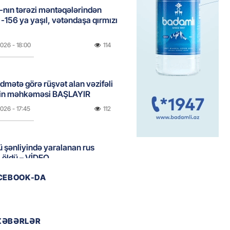
nın tərəzi məntəqələrindən
 -156 ya yaşıl, vətəndaşa qırmızı
2026
- 18:00
114
idmətə görə rüşvət alan vəzifəli
rin məhkəməsi BAŞLAYIR
2026
- 17:45
112
 şənliyində yaralanan rus
 öldü – VİDEO
2026
- 17:30
180
ACEBOOK-DA
ı qadının milyonluq mirası ilə
almaqal: 546 min manatı 20
XƏBƏRLƏR