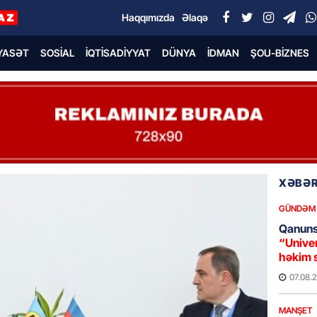
Haqqımızda
Əlaqə
YASƏT
SOSIAL
İQTISADIYYAT
DÜNYA
İDMAN
ŞOU-BIZNES
XƏBƏR
GÜNDƏM
Qanuns
“Univer
həkim 
07.08.
MANŞET