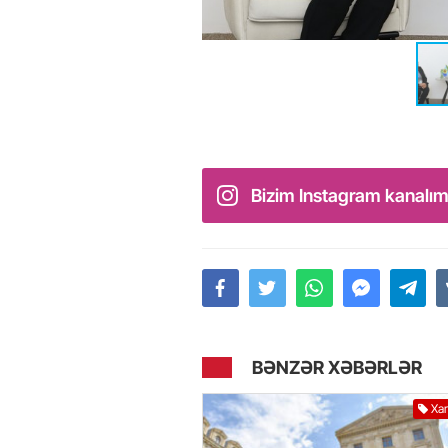
Bizim Instagram kanalım
BƏNZƏR XƏBƏRLƏR
Xar