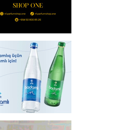
2026
- 14:00
138
in avtomobildə Paşinyana nə
2026
- 13:45
131
entdən Abel Məhərrəmovun oğlu
ğlı SƏRƏNCAM
2026
- 13:30
100
ntdən Xəzər Fərhadov ilə bağlı
NCAM
2026
- 13:15
80