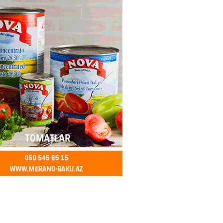
ycanda Media və Yayım Şurası
dı
2026
- 13:00
81
Abdullayevaya yüksək vəzifə
2026
- 12:45
101
n İssık-Kul gölündən gəzinti
unu paylaşıb
2026
- 12:30
78
u rayonunda 70 min manat
də elektrik naqilləri oğurlayan
xlanılıb