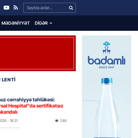
Search…
MƏDƏNIYYƏT
DIGƏR
 LENTİ
uz cərrahiyyə təhlükəsi:
sal Hospital”da sertifikatsız
skandalı
2026
- 18:31
248