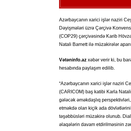
Azərbaycanın xarici işlər naziri 
Dəyişmələri üzrə Çərçivə Konvensi
(COP29) çərçivəsində Karib Hövzəs
Natali Barnett ilə müzakirələr aparı
Vətəninfo.az
xəbər verir ki, bu b
hesabında paylaşım edilib.
“Azərbaycanın xarici işlər naziri 
(CARICOM) baş katibi Karla Natali
gələcək əməkdaşlıq perspektivləri, 
etməkdə olan kiçik ada dövlətlərin
təşəbbüsləri müzakirə olunub. Dial
əlaqələrin davam etdirilməsinin zər