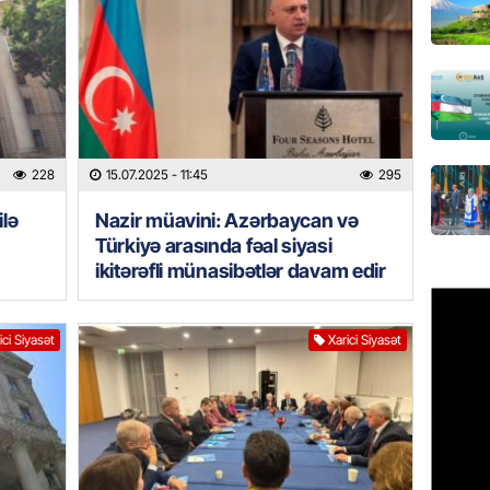
Azərbay
olacaq
07.08.
REKLAM
Birbank
228
15.07.2025
- 11:45
295
krediti
07.08.
lə
Nazir müavini: Azərbaycan və
Türkiyə arasında fəal siyasi
HADISƏ
ikitərəfli münasibətlər davam edir
Sumqay
çimərli
şəxslər
ici Siyasət
Xarici Siyasət
07.08.
GÜNDƏM
Kartdan
köçürmə