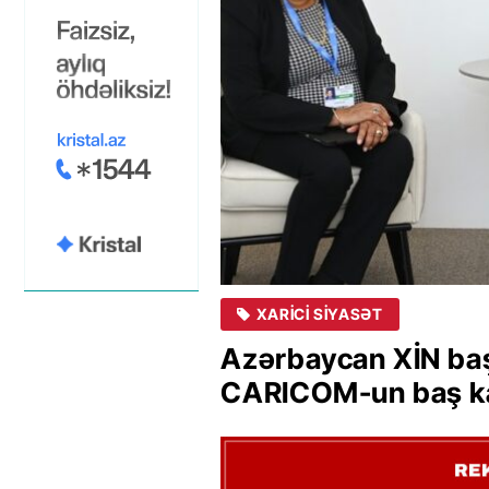
XARICI SIYASƏT
Azərbaycan XİN ba
CARICOM-un baş kati