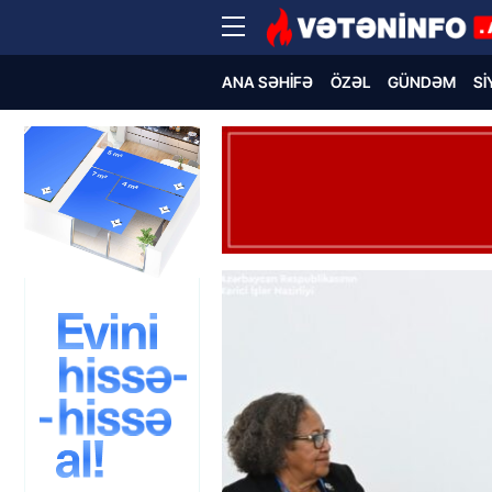
ANA SƏHIFƏ
ÖZƏL
GÜNDƏM
SI