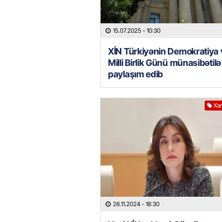
15.07.2025
- 10:30
XİN Türkiyənin Demokratiya 
Milli Birlik Günü münasibətilə
paylaşım edib
Xar
26.11.2024
- 18:30