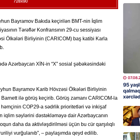
günə xə
07.08.
Ceyhun Bayramov Bakıda keçirilən BMT-nin İqlim
BANNER
yasının Tərəflər Konfransının 29-cu sessiyası
Çin qız
i Ölkələri Birliyinin (CARICOM) baş katibi Karla
07.08.
b.
GÜNDƏM
arədə Azərbaycan XİN-in “X” sosial şəbəkəsindəki
Ülviyyə
07.08.
07.08.
95 yaşl
Ceyhun Bayramov Karib Hövzəsi Ölkələri Birliyinin
MANŞET
qalmaq
xərcləd
“Birgə 
 Barnett ilə görüş keçirib. Görüş zamanı CARICOM-la
əhəmiy
həmçinin COP29-a sədrlik prioritetləri və inkişaf
07.08.
in iqlim səylərini dəstəkləməyə dair Azərbaycanın
oqun daha da aktivləşdirilməsi üçün bu cür qarşılıqlı
İDMAN
uriliyi vurğulanıb”, – paylaşımda qeyd edilib.
Albani