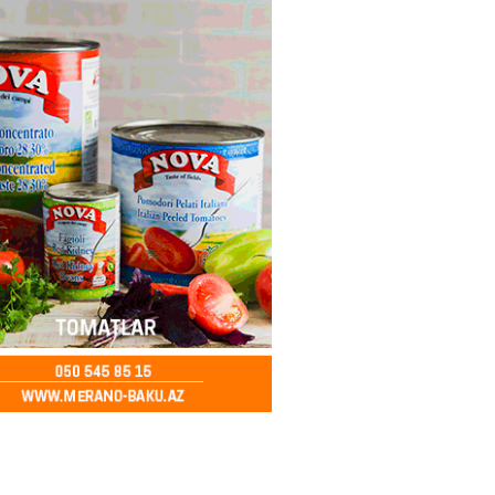
idan Ankarada suriyalı həmkarı
ani ilə görüşüb
2026
- 16:45
207
ə Abbaszadə abituriyentlərə
ş etdi: MÜTLƏQ OXUYUN!
2026
- 16:30
121
ail rayon təşkilatında
alma və Memarlıq İli”
sində “91-lər” və partiya
arı ilə görüş keçirilib –
AR
2026
- 16:17
260