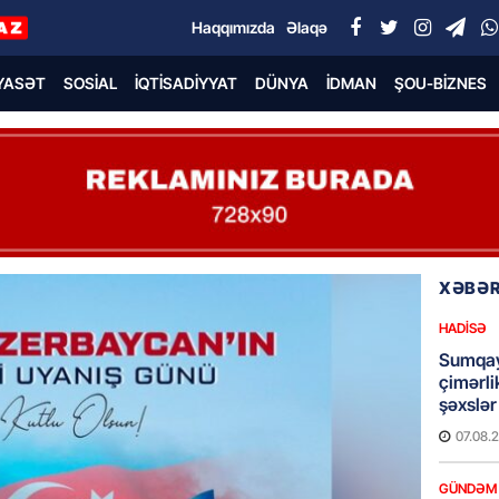
Haqqımızda
Əlaqə
YASƏT
SOSIAL
İQTISADIYYAT
DÜNYA
İDMAN
ŞOU-BIZNES
XƏBƏR
HADISƏ
Sumqay
çimərli
şəxslər
07.08.
GÜNDƏM