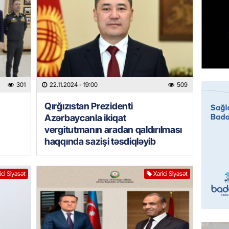
GÜNDƏM
Əsaslı 
dəyişi
06.08.
301
22.11.2024
- 19:00
509
GÜNDƏM
Preziden
Qırğızıstan Prezidenti
etdiyi 
Azərbaycanla ikiqat
DOSYE
vergitutmanın aradan qaldırılması
06.08.
haqqında sazişi təsdiqləyib
GÜNDƏM
David S
ici Siyasət
Xarici Siyasət
bağlı a
əhəmiyy
etdirmi
06.08.