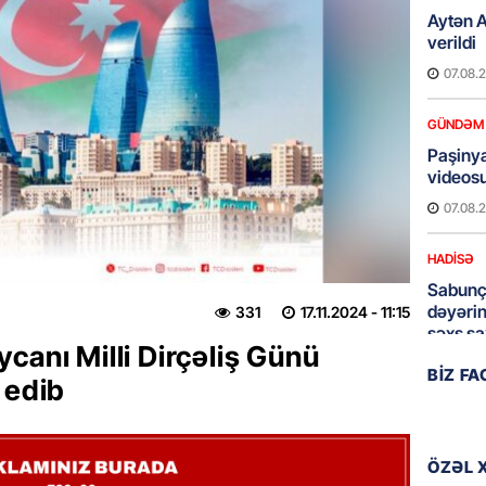
Aytən 
verildi
07.08.
GÜNDƏM
Paşinya
videos
07.08.
HADISƏ
Sabunç
dəyərin
331
17.11.2024
- 11:15
şəxs sa
canı Milli Dirçəliş Günü
07.08.
BIZ F
 edib
ÖZƏL
Oliveyr
döyüşün
ÖZƏL 