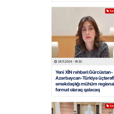
Xar
26.11.2024
- 18:30
Yeni XİN rəhbəri:Gürcüstan-
Azərbaycan-Türkiyə üçtərəfl
əməkdaşlığı mühüm regiona
format olaraq qalacaq
Xar