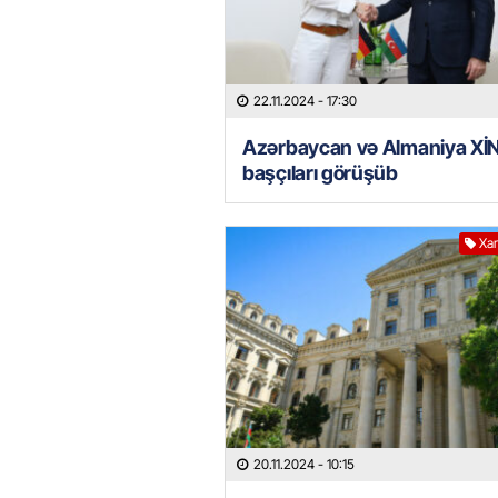
22.11.2024
- 17:30
Azərbaycan və Almaniya Xİ
başçıları görüşüb
Xar
20.11.2024
- 10:15