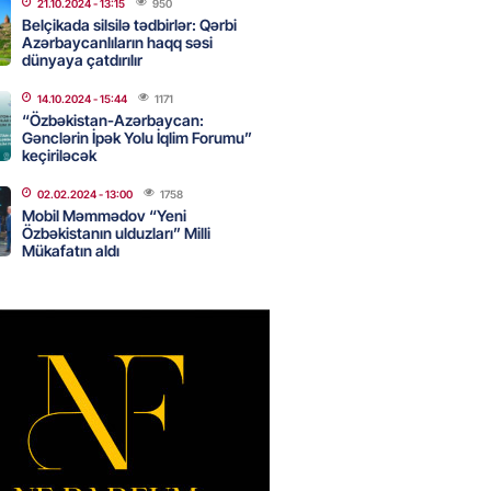
də 120 min delfin məhv olub
21.10.2024
- 13:15
950
Belçikada silsilə tədbirlər: Qərbi
2026
- 18:19
295
Azərbaycanlıların haqq səsi
dünyaya çatdırılır
14.10.2024
- 15:44
1171
rla bağlı bu qaydalar
“Özbəkistan-Azərbaycan:
uzdur…” – Əkrəm Həsənovdan
Gənclərin İpək Yolu İqlim Forumu”
keçiriləcək
REAKSİYA
2026
- 18:11
129
02.02.2024
- 13:00
1758
Mobil Məmmədov “Yeni
Özbəkistanın ulduzları” Milli
Mükafatın aldı
yonluq işdə yeni bağlantı –
Bank”ın 2 səhmdar şirkətinin
 saxlanıldı
2026
- 17:58
281
u”da avtomobillərdən kim pul
r?
2026
- 17:30
119