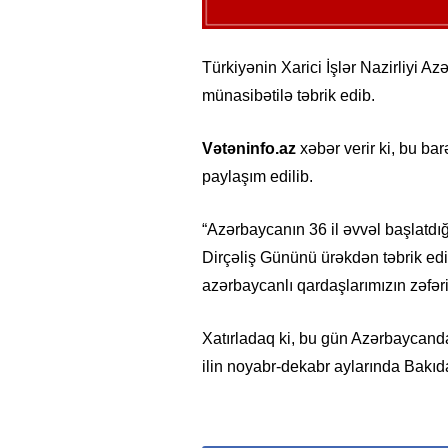
Türkiyənin Xarici İşlər Nazirliyi A
münasibətilə təbrik edib.
Vətəninfo.az
xəbər verir ki, bu ba
paylaşım edilib.
“Azərbaycanın 36 il əvvəl başlatdığ
Dirçəliş Gününü ürəkdən təbrik edir
azərbaycanlı qardaşlarımızın zəfəri
Xatırladaq ki, bu gün Azərbaycanda
ilin noyabr-dekabr aylarında Bakıda 