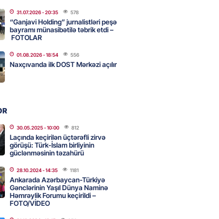
2026
- 10:15
80
31.07.2026
- 20:35
578
“Ganjavi Holding” jurnalistləri peşə
bayramı münasibətilə təbrik etdi –
FOTOLAR
də uçan taksilər fəaliyyətə
DI
01.08.2026
- 18:54
556
2026
- 10:00
73
Naxçıvanda ilk DOST Mərkəzi açılır
can nefti 93 dollara satılır
OR
2026
- 09:45
86
30.05.2025
- 10:00
812
Laçında keçirilən üçtərəfli zirvə
görüşü: Türk-İslam birliyinin
rmüz boğazında nəzarətin İrana
güclənməsinin təzahürü
sini rədd edib
28.10.2024
- 14:35
1181
2026
- 09:30
98
Ankarada Azərbaycan-Türkiyə
Gənclərinin Yaşıl Dünya Naminə
Həmrəylik Forumu keçirildi –
FOTO/VİDEO
n şok açıqlama: Qara və Azov