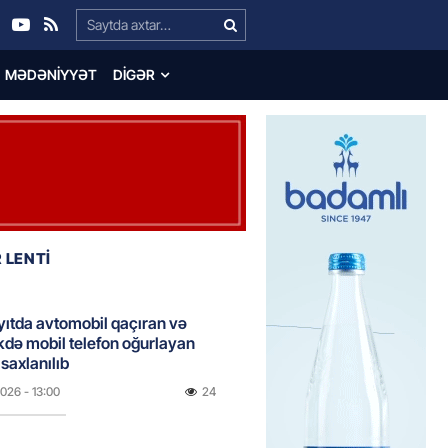
Search…
MƏDƏNIYYƏT
DIGƏR
 LENTİ
ıtda avtomobil qaçıran və
kdə mobil telefon oğurlayan
 saxlanılıb
2026
- 13:00
24