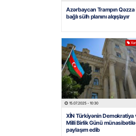
Azərbaycan Trampın Qəzza i
bağlı sülh planını alqışlayır
Xar
15.07.2025
- 10:30
XİN Türkiyənin Demokratiya 
Milli Birlik Günü münasibətilə
paylaşım edib