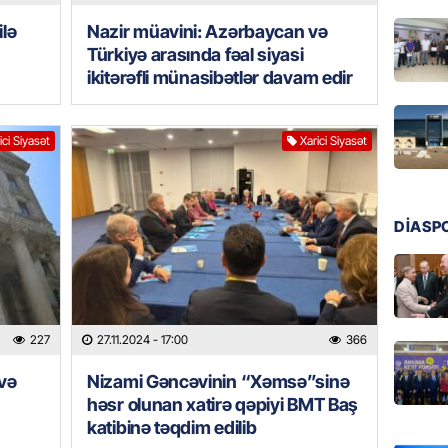
07.08.
lə
Nazir müavini: Azərbaycan və
MANŞET
Türkiyə arasında fəal siyasi
ikitərəfli münasibətlər davam edir
Bu ölkə
BAŞLA
07.08.
ici Siyasət
Xarici Siyasət
GÜNDƏM
Azərbay
DİASP
07.08.
BANNER
ABŞ Hö
verilmə
227
27.11.2024
- 17:00
366
07.08.
və
Nizami Gəncəvinin “Xəmsə”sinə
həsr olunan xatirə qəpiyi BMT Baş
MANŞET
katibinə təqdim edilib
Alimdə