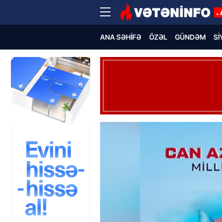
ANA SƏHIFƏ
ÖZƏL
GÜNDƏM
SI