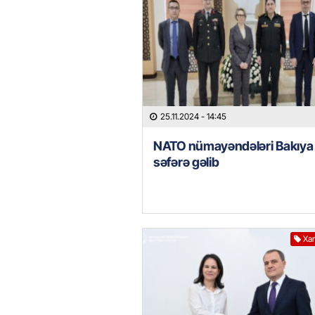
25.11.2024
- 14:45
NATO nümayəndələri Bakıya
səfərə gəlib
Xar