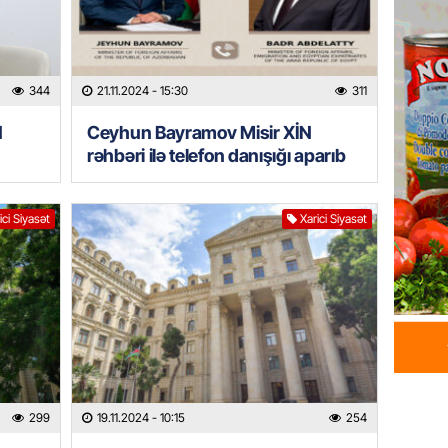
DÜNYA
Hakan F
əl-Şeyb
344
21.11.2024
- 15:30
311
06.08.
N
Ceyhun Bayramov Misir XİN
GÜNDƏM
rəhbəri ilə telefon danışığı aparıb
Məleyk
çağırı
ici Siyasət
Xarici Siyasət
06.08.
GÜNDƏM
YAP Səb
“Şəhərs
çərçivə
veteranl
FOTOL
06.08.
299
19.11.2024
- 10:15
254