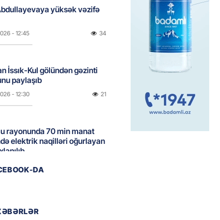
Abdullayevaya yüksək vəzifə
2026
- 12:45
34
n İssık-Kul gölündən gəzinti
unu paylaşıb
2026
- 12:30
21
u rayonunda 70 min manat
də elektrik naqilləri oğurlayan
xlanılıb
2026
- 12:15
46
ACEBOOK-DA
a erməni idmançı ilə
dən imtina etdi
XƏBƏRLƏR