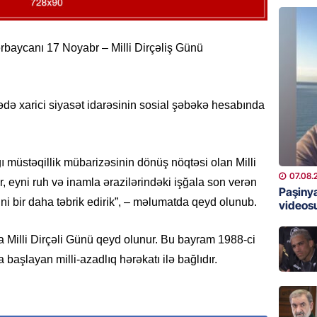
07.08.
GÜNDƏM
zərbaycanı 17 Noyabr – Milli Dirçəliş Günü
13 stom
Rəsmi
07.08.
rədə xarici siyasət idarəsinin sosial şəbəkə hesabında
ÖZƏL
İran Ali
katib tə
ı müstəqillik mübarizəsinin dönüş nöqtəsi olan Milli
07.08.
, eyni ruh və inamla ərazilərindəki işğala son verən
07.08.
Paşinya
ni bir daha təbrik edirik”, – məlumatda qeyd olunub.
videos
GÜNDƏM
Şəhid ai
 Milli Dirçəli Günü qeyd olunur. Bu bayram 1988-ci
üçün Ş
başlayan milli-azadlıq hərəkatı ilə bağlıdır.
07.08.
GÜNDƏM