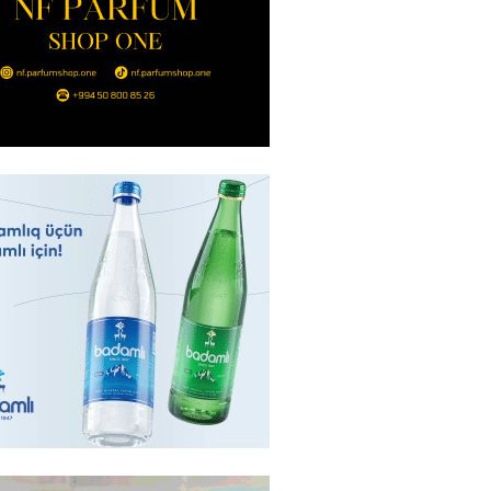
təmirdən çıxan məktəbdə nələr
b? – REPORTAJ
2026
- 17:15
136
tin “Şöhrət” ordeni ilə təltif
Bəxtiyar Aslanbəyli kimdir? –
2026
- 17:00
216
eliverstov yayılan iddialarla
çıqlama verib: “İddiaların
ətli hissəsi həqiqəti əks
r”
2026
- 16:45
225