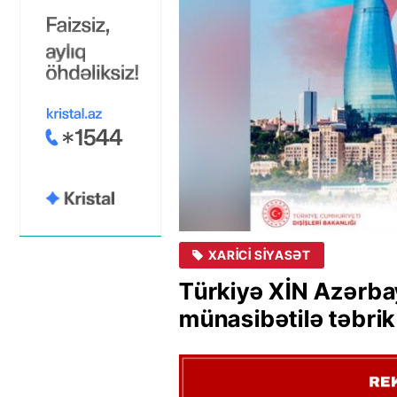
XARICI SIYASƏT
Türkiyə XİN Azərbay
münasibətilə təbrik