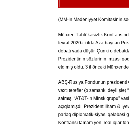
(MM-in Mədəniyyət Komitəsinin səd
Münxen Təhlükəsizlik Konfransından
fevral 2020-ci ildə Azərbaycan Pre
debatı yada düşür. Çünki o debatd
Prezidentinin sözlərinin imzası q
etdimiş oldu. 3 il öncəki Münxendə
ABŞ-Rusiya Fondunun prezidenti Ce
vaxtı tərəflər (o zamankı deyilişlə
salmış, “ATƏT-in Minsk qrupu” vasi
açıqlamışdı. Prezident İlham Əliy
parlaq diplomatik-siyasi qələbəsi
Konfransı tamam yeni reallıqlar fon