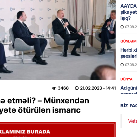
AAYDA-
şikayət
işıq?
07.08.
GÜNDƏM
Hərbi x
şəxslə
07.08.
DÜNYA
Ad günü
3468
21.02.2023
- 14:41
general
nə etməli? – Münxendən
07.08.
BIZ F
yətə ötürülən ismarıc
ÖZƏL
Vet
95 yaşl
bağlı q