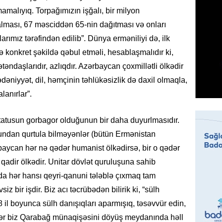
07.08.
amalıyıq. Torpağımızın işğalı, bir milyon
alması, 67 məsciddən 65-nin dağıtması və onları
MANŞET
arımız tərəfindən edilib”. Dünya erməniliyi də, ilk
Mişust
konkret şəkildə qəbul etməli, hesablaşmalıdır ki,
deyib?
ndaşlarıdır, azlıqdır. Azərbaycan çoxmillətli ölkədir
07.08.
əniyyət, dil, həmçinin təhlükəsizlik də daxil olmaqla,
GÜNDƏM
lanırlar”.
Prezid
ilə ba
statusun gorbagor olduğunun bir daha duyurlmasıdır.
07.08.
dan qurtula bilməyənlər (bütün Ermənistan
rbaycan hər nə qədər humanist ölkədirsə, bir o qədər
GÜNDƏM
adir ölkədir. Unitar dövlət quruluşuna sahib
Prezide
a hər hansı qeyri-qanuni tələblə çıxmaq tam
SƏRƏ
 bir işdir. Biz acı təcrübədən bilirik ki, “sülh
07.08.
8 il boyunca sülh danışıqları aparmışıq, təsəvvür edin,
ÖZƏL
Əgər biz Qarabağ münaqişəsini döyüş meydanında həll