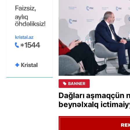
BANNER
Dağları aşmaqçün 
beynəlxalq ictimaiy