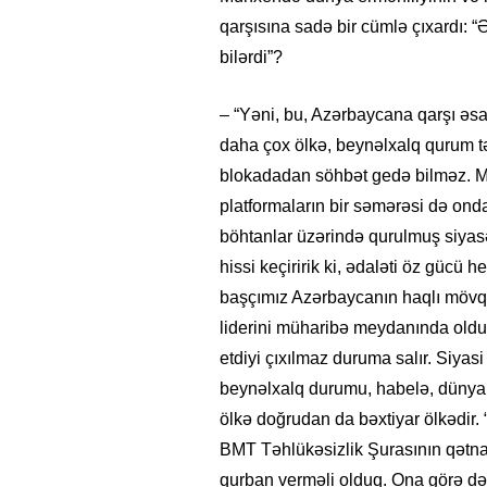
qarşısına sadə bir cümlə çıxardı: 
bilərdi”?
– “Yəni, bu, Azərbaycana qarşı əsass
daha çox ölkə, beynəlxalq qurum təms
blokadadan söhbət gedə bilməz. Mü
platformaların bir səmərəsi də ondan
böhtanlar üzərində qurulmuş siyasət 
hissi keçiririk ki, ədaləti öz gücü
başçımız Azərbaycanın haqlı mövq
liderini müharibə meydanında oldu
etdiyi çıxılmaz duruma salır. Siyasi
beynəlxalq durumu, habelə, dünyanı
ölkə doğrudan da bəxtiyar ölkədir.
BMT Təhlükəsizlik Şurasının qətna
qurban verməli olduq. Ona görə də 