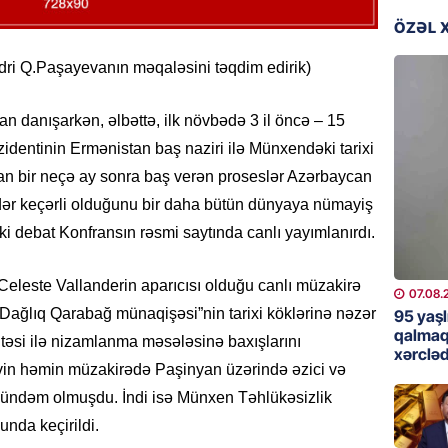
günə xə
ÖZƏL 
07.08.
ri Q.Paşayevanın məqaləsini təqdim edirik)
BANNER
Çin qız
 danışarkən, əlbəttə, ilk növbədə 3 il öncə – 15
07.08.
zidentinin Ermənistan baş naziri ilə Münxendəki tarixi
an bir neçə ay sonra baş verən proseslər Azərbaycan
GÜNDƏM
ədər keçərli olduğunu bir daha bütün dünyaya nümayiş
Ülviyyə
ki debat Konfransın rəsmi saytında canlı yayımlanırdı.
07.08.
leste Vallanderin aparıcısı olduğu canlı müzakirə
MANŞET
07.08.
“Birgə 
) “Dağlıq Qarabağ münaqişəsi”nin tarixi köklərinə nəzər
95 yaşl
əhəmiy
qalmaq
təsi ilə nizamlanma məsələsinə baxışlarını
xərcləd
07.08.
evin həmin müzakirədə Paşinyan üzərində əzici və
 gündəm olmuşdu. İndi isə Münxen Təhlükəsizlik
İDMAN
unda keçirildi.
Albani