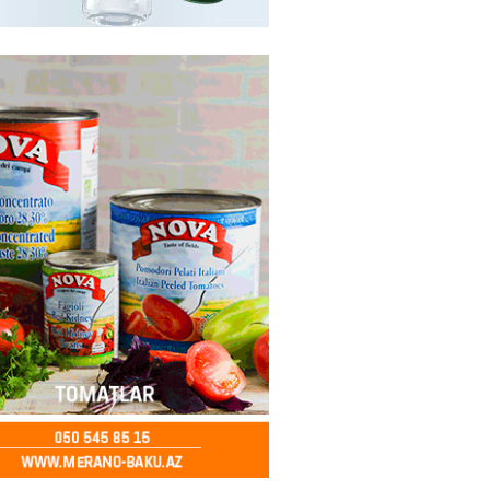
ycanda Media və Yayım Şurası
dı
2026
- 13:00
77
Abdullayevaya yüksək vəzifə
2026
- 12:45
94
n İssık-Kul gölündən gəzinti
unu paylaşıb
2026
- 12:30
71
u rayonunda 70 min manat
də elektrik naqilləri oğurlayan
xlanılıb