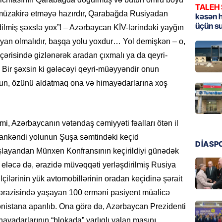
TALEH
müzakirə etməyə hazırdır, Qarabağda Rusiyadan
MANŞET
kəsən 
üçün s
ilmiş şəxslə yox”! – Azərbaycan KİV-lərindəki yayğın
Türkiyə
Pakist
yan olmalıdır, başqa yolu yoxdur… Yol demişkən – o,
sazişi 
ı içərisində gizlənərək aradan çıxmalı ya da qeyri-
07.08.
 Bir şəxsin ki gələcəyi qeyri-müəyyəndir onun
yursun, özünü aldatmaq ona və himayədarlarına xoş
ÖZƏL
Tramp 
imtina 
ehtiyac
mi, Azərbaycanın vətəndaş cəmiyyəti fəalları ötən il
07.08.
Xankəndi yolunun Şuşa səmtindəki keçid
DİASP
şlayandan Münxen Konfransının keçirildiyi günədək
ÖZƏL
, eləcə də, ərazidə müvəqqəti yerləşdirilmiş Rusiya
İki fut
lçilərinin yük avtomobillərinin oradan keçidinə şərait
ETDİ:
B
u ərazisində yaşayan 100 erməni pasiyent müalicə
07.08.
nistana aparılıb. Ona görə də, Azərbaycan Prezidenti
GÜNDƏM
vadarlarının “blokada” yarlıqlı yalan maşını