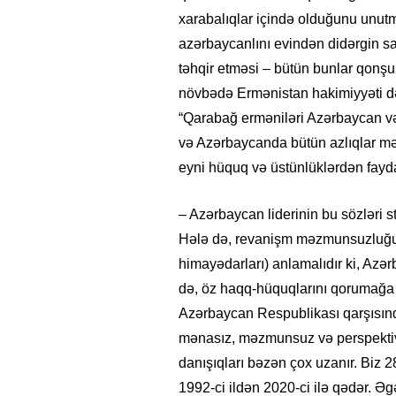
xarabalıqlar içində olduğunu unutm
azərbaycanlını evindən didərgin s
təhqir etməsi – bütün bunlar qonşul
növbədə Ermənistan hakimiyyəti də 
“Qarabağ erməniləri Azərbaycan vətə
və Azərbaycanda bütün azlıqlar məd
eyni hüquq və üstünlüklərdən fayda
– Azərbaycan liderinin bu sözləri 
Hələ də, revanişm məzmunsuzluğun
himayədarları) anlamalıdır ki, Azə
də, öz haqq-hüquqlarını qorumağa q
Azərbaycan Respublikası qarşısınd
mənasız, məzmunsuz və perspektivsiz
danışıqları bəzən çox uzanır. Biz 2
1992-ci ildən 2020-ci ilə qədər. 