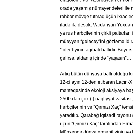
orada yaşamış nümayəndələri ilə 
rəhbər mövqe tutmaq üçün ixrac ed
ifadə ilə desək, Vardanyan Yoxdan
ya rus hərbçilərinin çirkli paltarlar
müəyyən “gələcəy”ini gözləməlidir.
“lider”liyinin aqibəti bəllidir. Bu
gəlirsə, aldanış içində “yaşasın”…
Artıq bütün dünyaya bəlli olduğu ki
12-ci ayın 12-dən etibarən Laçın-
məntəqəsində ekoloji aksiyaya ba
2500-dən çox (!) nəqliyyat vasitəsi
hərbçilərinin və “Qırmızı Xaç” təmsi
yaradılıb. Qarabağ iqtisadi rayon
üçün “Qırmızı Xaç” tərəfindən Ermə
Münxendə dünya erməniliyinin və ha