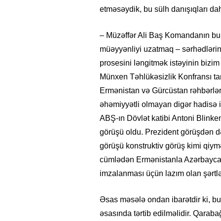
etməsəydik, bu sülh danışıqları dah
– Müzəffər Ali Baş Komandanın bu 
müəyyənliyi uzatmaq – sərhədlərin 
prosesini ləngitmək istəyinin bizim
Münxen Təhlükəsizlik Konfransı tari
Ermənistan və Gürcüstan rəhbərlə
əhəmiyyətli olmayan digər hadisə 
ABŞ-ın Dövlət katibi Antoni Blinke
görüşü oldu. Prezident görüşdən də
görüşü konstruktiv görüş kimi qiym
cümlədən Ermənistanla Azərbaycan
imzalanması üçün lazım olan şərt
Əsas məsələ ondan ibarətdir ki, bu
əsasında tərtib edilməlidir. Qara