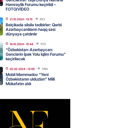
Həmrəylik Forumu keçirildi –
canda sabah 39 dərəcə isti
FOTO/VİDEO
21.10.2024
- 13:15
953
2026
- 14:30
105
Belçikada silsilə tədbirlər: Qərbi
Azərbaycanlıların haqq səsi
dünyaya çatdırılır
 Biznes-dən mikro biznes
14.10.2024
- 15:44
1173
nə 5%-dək endirim
“Özbəkistan-Azərbaycan:
Gənclərin İpək Yolu İqlim Forumu”
2026
- 14:28
101
keçiriləcək
02.02.2024
- 13:00
1760
Mobil Məmmədov “Yeni
ıtda avtomobil qaçıran və
Özbəkistanın ulduzları” Milli
kdə mobil telefon oğurlayan
Mükafatın aldı
 saxlanılıb
2026
- 14:15
108
 karta istədiyiniz qədər
 edə bilərsiniz – VİDEO