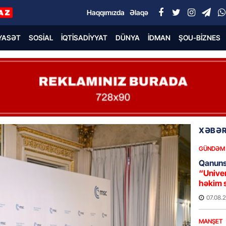
Haqqımızda
Əlaqə
YASƏT
SOSIAL
İQTISADIYYAT
DÜNYA
İDMAN
ŞOU-BIZNES
XƏBƏR
GÜNDƏM
Qanuns
“Univer
həkim 
07.08.
MANŞET