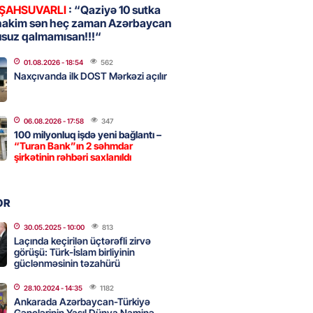
 ŞAHSUVARLI
: “Qaziyə 10 sutka
hakim sən heç zaman Azərbaycan
usuz qalmamısan!!!“
, Səudiyyə Ərəbistanı və
an arasında Məkkə müdafiə
01.08.2026
- 18:54
562
imzalanıb
Naxçıvanda ilk DOST Mərkəzi açılır
2026
- 15:15
88
06.08.2026
- 17:58
347
100 milyonluq işdə yeni bağlantı –
Ukraynaya bu silahı verməkdən
“Turan Bank”ın 2 səhmdar
etdi: ABŞ-ın özünün bu raketlərə
şirkətinin rəhbəri saxlanıldı
ı var
2026
- 15:00
100
OR
30.05.2025
- 10:00
813
Laçında keçirilən üçtərəfli zirvə
bolçu İran millisindən İMTİNA
görüşü: Türk-İslam birliyinin
u ölkəni seçdilər
güclənməsinin təzahürü
2026
- 14:45
107
28.10.2024
- 14:35
1182
Ankarada Azərbaycan-Türkiyə
Gənclərinin Yaşıl Dünya Naminə