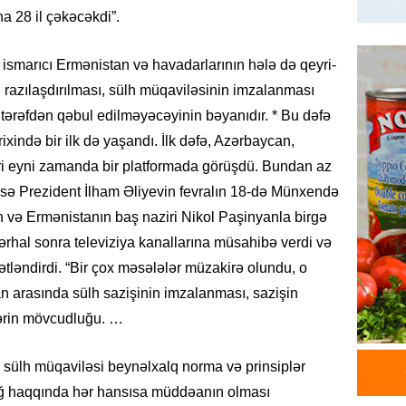
Azərba
a 28 il çəkəcəkdi”.
yaradıl
07.08.
ismarıcı Ermənistan və havadarlarının hələ də qeyri-
razılaşdırılması, sülh müqaviləsinin imzalanması
GÜNDƏM
 tərəfdən qəbul edilməyəcəyinin bəyanıdır. * Bu dəfə
Aytən 
xində bir ilk də yaşandı. İlk dəfə, Azərbaycan,
verildi
ri eyni zamanda bir platformada görüşdü. Bundan az
07.08.
isə Prezident İlham Əliyevin fevralın 18-də Münxendə
GÜNDƏM
n və Ermənistanın baş naziri Nikol Paşinyanla birgə
Paşinya
rhal sonra televiziya kanallarına müsahibə verdi və
videos
ətləndirdi. “Bir çox məsələlər müzakirə olundu, o
07.08.
 arasında sülh sazişinin imzalanması, sazişin
lərin mövcudluğu. …
HADISƏ
Sabunç
 sülh müqaviləsi beynəlxalq norma və prinsiplər
dəyərin
şəxs sa
bağ haqqında hər hansısa müddəanın olması