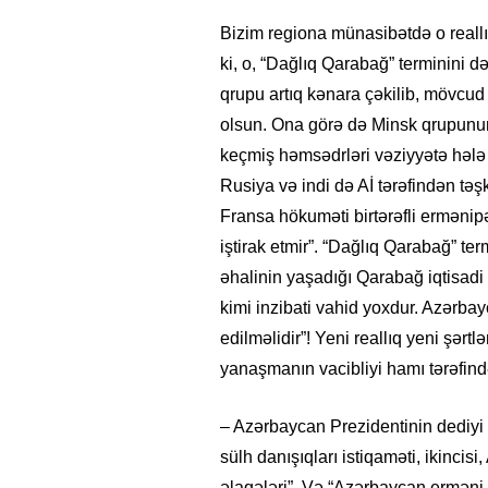
Bizim regiona münasibətdə o reallıq
ki, o, “Dağlıq Qarabağ” terminini 
qrupu artıq kənara çəkilib, mövcud 
olsun. Ona görə də Minsk qrupunun 
keçmiş həmsədrləri vəziyyətə hələ k
Rusiya və indi də Aİ tərəfindən təş
Fransa hökuməti birtərəfli ermənip
iştirak etmir”. “Dağlıq Qarabağ” te
əhalinin yaşadığı Qarabağ iqtisad
kimi inzibati vahid yoxdur. Azərba
edilməlidir”! Yeni reallıq yeni şərtl
yanaşmanın vacibliyi hamı tərəfin
– Azərbaycan Prezidentinin dediyi 
sülh danışıqları istiqaməti, ikinci
əlaqələri”. Və “Azərbaycan ermən