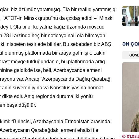
“Liverp
ları biz özümüz yaratmışıq. Elə bir reallıq yaratmışıq
07.08.
də, “ATƏT-in Minsk qrupu”nu da çıxdaş edib! – “Minsk
deyil. Ola bilər ki, yalnız kağız üzərində mövcud
HADISƏ
Tovuzda
28 il ərzində heç bir nəticəyə nail ola bilməyən
qardaşı
ƏN ÇO
i, nisbətən təsir edə bilirlər. Bu səbəbdən biz ABŞ,
07.08.
kil olunmuş platformada bir araya gəlmişik. Lakin
GÜN
ərəst mövqe tutduğundan o, bu platformada artıq
GÜNDƏM
rmininə gəldikdə isə, bəli, Azərbaycanda erməni
Türkiyə
i rayonu var. Ancaq “Azərbaycanda Dağlıq Qarabağ
milyon 
xərclər
ycanın suverenliyinə və Konstitusiyasına hörmət
07.08.
ər diktə edir. Artıq regionda duruma iki yönlü
dən başa düşülür.
GÜNDƏM
Malayzi
kimi: “Birincisi, Azərbaycanla Ermənistan arasında
Dosye
si, Azərbaycanın Qarabağdakı erməni əhalisi ilə
07.08.
01.08.
i icmasının Qarabağda doğulmuş və bütün ömrü boyu