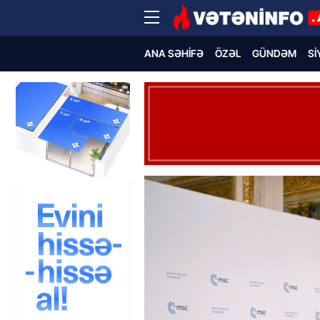
ANA SƏHIFƏ
ÖZƏL
GÜNDƏM
SI