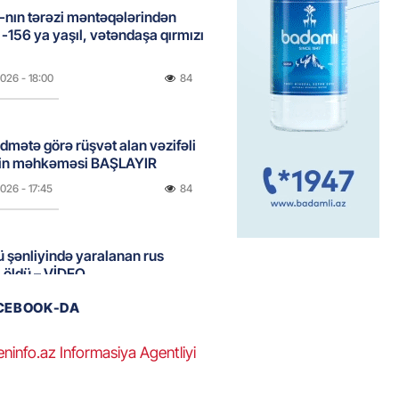
nın tərəzi məntəqələrindən
 -156 ya yaşıl, vətəndaşa qırmızı
2026
- 18:00
84
idmətə görə rüşvət alan vəzifəli
rin məhkəməsi BAŞLAYIR
2026
- 17:45
84
 şənliyində yaralanan rus
 öldü – VİDEO
2026
- 17:30
121
ACEBOOK-DA
eninfo.az Informasiya Agentliyi
ı qadının milyonluq mirası ilə
almaqal: 546 min manatı 20