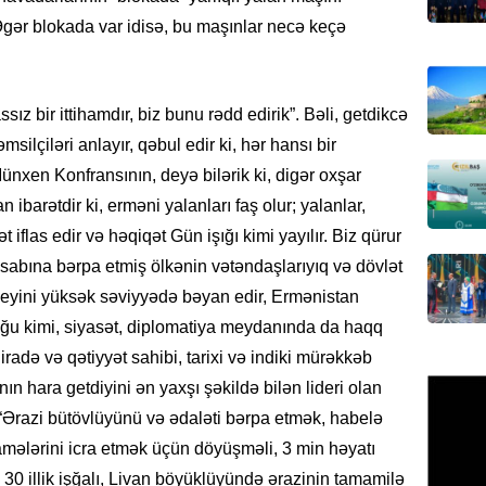
Azərbay
“Əgər blokada var idisə, bu maşınlar necə keçə
olacaq
07.08.
ız bir ittihamdır, biz bunu rədd edirik”. Bəli, getdikcə
REKLAM
ilçiləri anlayır, qəbul edir ki, hər hansı bir
Birbank
nxen Konfransının, deyə bilərik ki, digər oxşar
krediti
 ibarətdir ki, erməni yalanları faş olur; yalanlar,
07.08.
iflas edir və həqiqət Gün işığı kimi yayılır. Biz qürur
HADISƏ
 hesabına bərpa etmiş ölkənin vətəndaşlarıyıq və dövlət
Sumqay
eyini yüksək səviyyədə bəyan edir, Ermənistan
çimərli
ğu kimi, siyasət, diplomatiya meydanında da haqq
şəxslər
 iradə və qətiyyət sahibi, tarixi və indiki mürəkkəb
07.08.
n hara getdiyini ən yaxşı şəkildə bilən lideri olan
 “Ərazi bütövlüyünü və ədaləti bərpa etmək, habelə
GÜNDƏM
Kartdan
mələrini icra etmək üçün döyüşməli, 3 min həyatı
köçürmə
30 illik işğalı, Livan böyüklüyündə ərazinin tamamilə