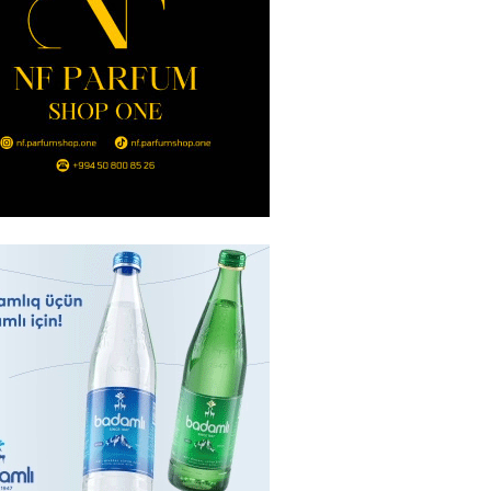
2026
- 14:00
111
in avtomobildə Paşinyana nə
2026
- 13:45
105
entdən Abel Məhərrəmovun oğlu
ğlı SƏRƏNCAM
2026
- 13:30
96
ntdən Xəzər Fərhadov ilə bağlı
NCAM
2026
- 13:15
75