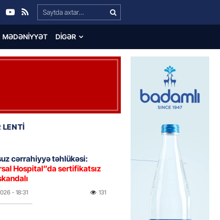
Search…
MƏDƏNIYYƏT
DIGƏR
 LENTİ
uz cərrahiyyə təhlükəsi:
sal Hospital”da sertifikatsız
skandalı
2026
- 18:31
131