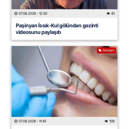
07.08.2026
- 12:30
81
Paşinyan İssık-Kul gölündən gəzinti
videosunu paylaşıb
Gündəm
07.08.2026
- 11:45
109