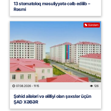
13 stomatoloq məsuliyyətə cəlb edilib –
Rəsmi
Gündəm
07.08.2026
- 11:15
126
Şəhid ailələri və əlilliyi olan şəxslər üçün
ŞAD XƏBƏR