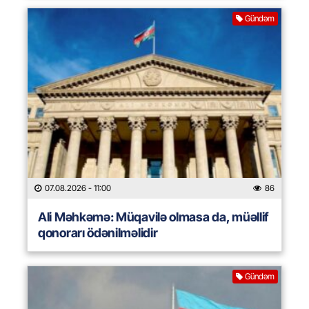
Gündəm
07.08.2026
- 11:00
86
Ali Məhkəmə: Müqavilə olmasa da, müəllif
qonorarı ödənilməlidir
Gündəm