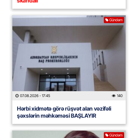
skandalı
Gündəm
07.08.2026
- 17:45
140
Hərbi xidmətə görə rüşvət alan vəzifəli
şəxslərin məhkəməsi BAŞLAYIR
Gündəm