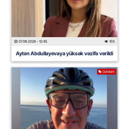
07.08.2026
- 12:45
103
Aytən Abdullayevaya yüksək vəzifə verildi
Gündəm