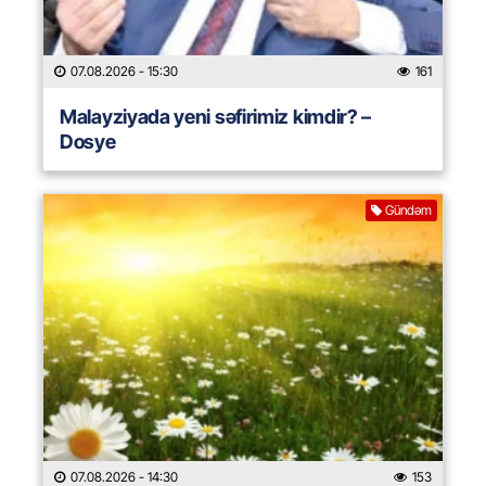
07.08.2026
- 15:30
161
Malayziyada yeni səfirimiz kimdir? –
Dosye
Gündəm
07.08.2026
- 14:30
153