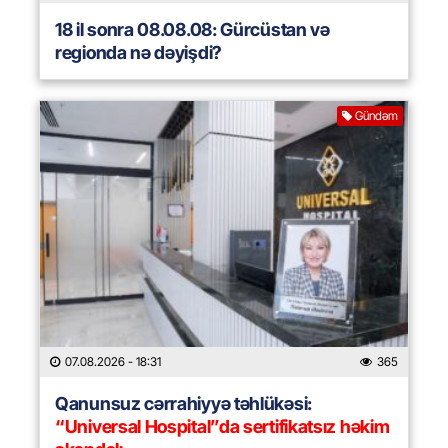
18 il sonra 08.08.08: Gürcüstan və
regionda nə dəyişdi?
Gündəm
07.08.2026
- 18:31
365
Qanunsuz cərrahiyyə təhlükəsi:
“Universal Hospital”da sertifikatsız həkim