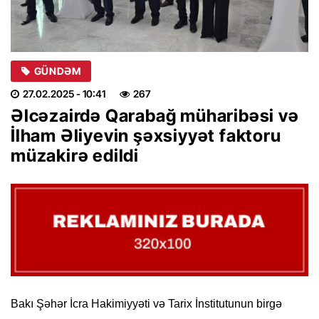
GÜNDƏM
27.02.2025
- 10:41
267
Əlcəzairdə Qarabağ müharibəsi və
İlham Əliyevin şəxsiyyət faktoru
müzakirə edildi
Bakı Şəhər İcra Hakimiyyəti və Tarix İnstitutunun birgə