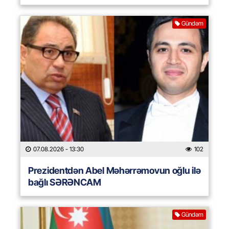
Gündəm
07.08.2026
- 13:30
102
Prezidentdən Abel Məhərrəmovun oğlu ilə
bağlı SƏRƏNCAM
Gündəm