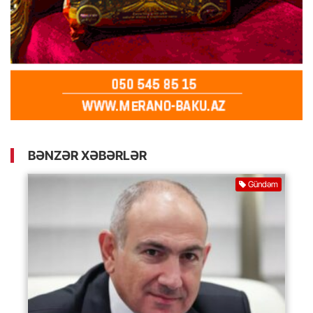
BƏNZƏR XƏBƏRLƏR
Gündəm