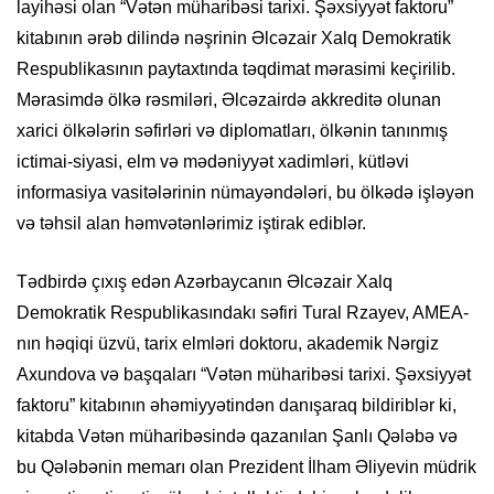
layihəsi olan “Vətən müharibəsi tarixi. Şəxsiyyət faktoru”
kitabının ərəb dilində nəşrinin Əlcəzair Xalq Demokratik
Respublikasının paytaxtında təqdimat mərasimi keçirilib.
Mərasimdə ölkə rəsmiləri, Əlcəzairdə akkreditə olunan
xarici ölkələrin səfirləri və diplomatları, ölkənin tanınmış
ictimai-siyasi, elm və mədəniyyət xadimləri, kütləvi
informasiya vasitələrinin nümayəndələri, bu ölkədə işləyən
və təhsil alan həmvətənlərimiz iştirak ediblər.
Tədbirdə çıxış edən Azərbaycanın Əlcəzair Xalq
Demokratik Respublikasındakı səfiri Tural Rzayev, AMEA-
nın həqiqi üzvü, tarix elmləri doktoru, akademik Nərgiz
Axundova və başqaları “Vətən müharibəsi tarixi. Şəxsiyyət
faktoru” kitabının əhəmiyyətindən danışaraq bildiriblər ki,
kitabda Vətən müharibəsində qazanılan Şanlı Qələbə və
bu Qələbənin memarı olan Prezident İlham Əliyevin müdrik