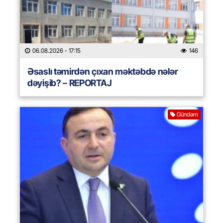
06.08.2026
- 17:15
146
Əsaslı təmirdən çıxan məktəbdə nələr
dəyişib? – REPORTAJ
Gündəm