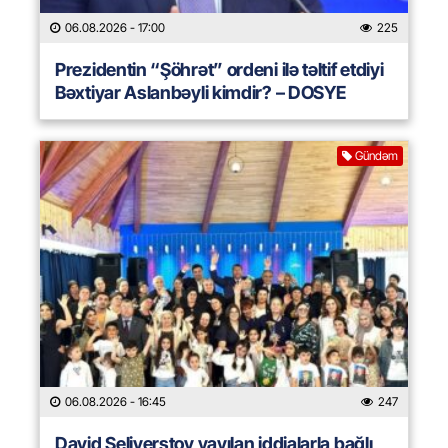
06.08.2026
- 17:00
225
Prezidentin “Şöhrət” ordeni ilə təltif etdiyi
Bəxtiyar Aslanbəyli kimdir? – DOSYE
Gündəm
06.08.2026
- 16:45
247
David Seliverstov yayılan iddialarla bağlı