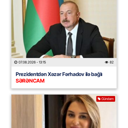
07.08.2026
- 13:15
82
Prezidentdən Xəzər Fərhadov ilə bağlı
SƏRƏNCAM
Gündəm