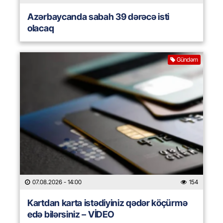
Azərbaycanda sabah 39 dərəcə isti
olacaq
Gündəm
07.08.2026
- 14:00
154
Kartdan karta istədiyiniz qədər köçürmə
edə bilərsiniz – VİDEO