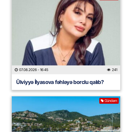
07.08.2026
- 16:45
241
Ülviyyə İlyasova fəhləyə borclu qalıb?
Gündəm