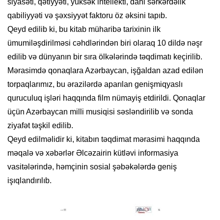
siyasəti, qətiyyəti, yüksək intellekti, dahi sərkərdəlik
qabiliyyəti və şəxsiyyət faktoru öz əksini tapıb.
Qeyd edilib ki, bu kitab müharibə tarixinin ilk
ümumiləşdirilməsi cəhdlərindən biri olaraq 10 dildə nəşr
edilib və dünyanın bir sıra ölkələrində təqdimatı keçirilib.
Mərasimdə qonaqlara Azərbaycan, işğaldan azad edilən
torpaqlarımız, bu ərazilərdə aparılan genişmiqyaslı
quruculuq işləri haqqında film nümayiş etdirildi. Qonaqlar
üçün Azərbaycan milli musiqisi səsləndirilib və sonda
ziyafət təşkil edilib.
Qeyd edilməlidir ki, kitabın təqdimat mərasimi haqqında
məqalə və xəbərlər Əlcəzairin kütləvi informasiya
vasitələrində, həmçinin sosial şəbəkələrdə geniş
işıqlandırılıb.